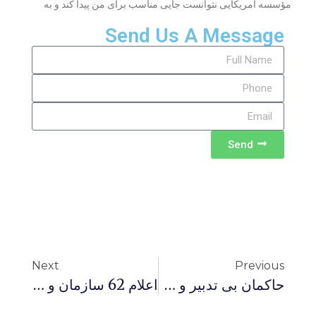
مؤسسه آمریکایی نتوانست جایی مناسب برای من پیدا کند و به
Send Us A Message
Send
Next
Previous
حاکمان بی تدبیر و مخالفان بی مهار که ظاهرا فقط «بونه»شان میاد!
اعلام 62 سازمان و نهاد دانشگاهی و حقوق بشری خارجی در فهرست براندازان و این که هر نوع همکاری با آن ها جرم است توسط وزارت ازاطلاعات