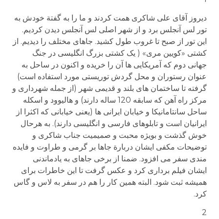
دیروز آقای علی شاکری همت کردند و ما را به گفتة خودش به
تور لس آنجلس برد و از شهر اصلی لس آنجلس دیدن کردیم.
این تور از صبح تا غروب طول کشید. جاهای مختلف را دیدیم. از
کشتی «کویین مری» ( یک کشتی بزرگ انگلیسی در جنگ
جهانی دوم که آمریکایی ها آن را خریده و اکنون در ساحل به
عنوان رستوران و محل گردش توریستی مورد استفاده است)
گرفته تا ساختمان های بلند و قدیمی شهر (از جمله شهرداری و
مرکز راه آهن که سابقه 120 ساله دارند) و هالیوود و اسکله
ساحل سانتامانیکا و خیابان ایرانی ها (یعنی خیابانی که اکثرا از
ایرانیان است و تابلوهای فارسی و انگلیسی دارند). به هرحال
خوش گذشت و بویژه محبت و صمیمیت جناب شاکری و
توضیحات مکفی ایشان دربارة جاها بر گرمی و طراوت و فایده
مندی سفر می افزود. ضمنا از برخی جاهای به یادماندنی
ایشان فیلم برداری کرد و عکس گرفت تا این خاطرات برای
همیشه ثبت شود. البته همین کار را هم در سفر به لاس و گاس
کرد.
2