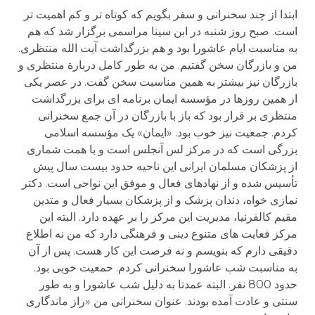
ابتدا از چند سخنرانی و سفر بگویم که کوتاه تر و کم اهمیت تر
است. صبح روز شنبه در ابن سینا مراسمی برگزار شد که هم
به مناسبت ایام عاشورا بود و هم بزرگداشت آیت الله منتظری.
من و بازرگان سخن گفتیم. من به طور کامل دربارة منتظری و
بازرگان نیز بیشتر به همین مناسبت سخن گفت. در عصر یکی
از همین روزها در مؤسسه ایمان برنامه ای برای بزرگداشت
منتظری بر قرار بود که باز با بازرگان در آن جمع سخنرانی
کردم. جمعیت نیز خوب بود. «ایمان» یک مؤسسه اسلامی
بزرگی است که در مرکز لس آنجلس است و با همت شماری
از پزشکان مسلمان ایرانی این ناحیه حدود بیست سال پیش
تأسیس شده و از نهادهای فعال و موفق این نواحی است. دکتر
نمازی خواه، دندان پزشک و از پزشکان بسیار فعال و متدین
مقیم کالفرنیا، مدیریت این مرکز را بر عهده دارد. البته این
مرکز فعایت های متنوع دینی و فرهنگی دارد که من نه اطلاع
دقیقی دارم که بنویسم و نه فرصت این کار هست. پس از آن
به مناسبت شب عاشورا سخنرانی کردم. حمعیت خوبی بود.
حدود 800 نفر. البته عمدتا به دلیل شب عاشورا و به طور
سنتی و عادت آمده بودند. عنوان سخنرانی من «راز ماندگاری