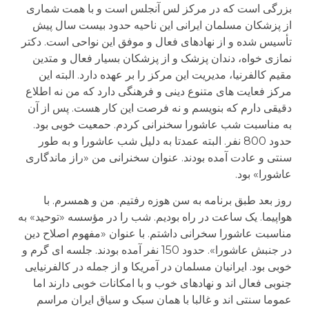
بزرگی است که در مرکز لس آنجلس است و با همت شماری
از پزشکان مسلمان ایرانی این ناحیه حدود بیست سال پیش
تأسیس شده و از نهادهای فعال و موفق این نواحی است. دکتر
نمازی خواه، دندان پزشک و از پزشکان بسیار فعال و متدین
مقیم کالفرنیا، مدیریت این مرکز را بر عهده دارد. البته این
مرکز فعایت های متنوع دینی و فرهنگی دارد که من نه اطلاع
دقیقی دارم که بنویسم و نه فرصت این کار هست. پس از آن
به مناسبت شب عاشورا سخنرانی کردم. حمعیت خوبی بود.
حدود 800 نفر. البته عمدتا به دلیل شب عاشورا و به طور
سنتی و عادت آمده بودند. عنوان سخنرانی من «راز ماندگاری
عاشورا» بود.
روز بعد طبق برنامه به سن هوزه رفتیم. من و همسرم. با
هواپیما. یک ساعت در راه بودیم. شب را در مؤسسه «توحید» به
مناسبت عاشورا سخرانی داشتم. با عنوان «مفهوم اصلاح دین
در جنبش عاشورا». حدود 150 نفر آمده بودند. جلسه ای گرم و
خوبی بود. ایرانیان مسلمان در آمریکا و از جمله در کالفرنیایی
جنوبی فعال اند و نهادهای خوب و با امکانات خوبی دارند اما
عموما سنتی اند و غالبا با همان سبک و سیاق ایران مراسم