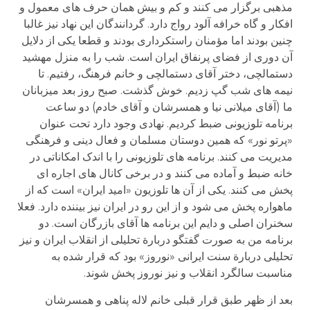
مذهبی برگزار می کنند و کم و بیش همان حرف های معمول و
افکار و گاه خرافه آلود رواج دارد. گردانندگان این نهاد نیز غالبا
چنین بودند اما مؤمنان راستکرداری بودند و قطعا یکی از دلایل
آن دوری از فضای پرنفاق ایران است. شب را به منزل مهشید
دستمالچی، دختر آقای دستمالچی و خانم فرهنگ، رفتیم. تا
نیمه های شب گپ زدیم. خوش گذشت. صبح روز بعد میزبانان
ما (آقای میلانی نیا و همسرشان و آقای خادم) دو ساعت
برنامه تلوزیونی ضبط کردیم. نهادی وجود دارد تحت عنوان
«پرتو نور» که همین دوستان مسلمان و فعال دینی و فرهنگی
مدیریت می کنند. برنامه های تلوزیونی را با اندک امکاناتی در
خانه ضبط و آماده می کنند و در برخی کانال های اجاره ای
پخش می کنند. یکی از آن ها تلوزیون «امید ایران» است که از
ماهواره پخش می شود و از این رو در ایران نیز بیننده دارد. فعلا
سخنران اصلی و دایم این برنامه ها آقای بازرگان است. دو
برنامه من به صورت گفتگو دربارة تحلیلی از انقلاب ایران و نیز
تحلیلی دربارة سنت ایرانی «نوروز» بود که قرار شده به
مناسبت سالگرد انقلاب و نیز نوروز پخش شوند.
بعد از ظهر طبق قرار قبلی خانم لاله پناهی و همسرشان