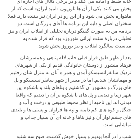
خانه ضبط و آماده می کنند و در برخی کانال های اجاره ای
پخش می کنند. یکی از آن ها تلوزیون «امید ایران» است که از
ماهواره پخش می شود و از این رو در ایران نیز بیننده دارد. فعلا
سخنران اصلی و دایم این برنامه ها آقای بازرگان است. دو
برنامه من به صورت گفتگو دربارة تحلیلی از انقلاب ایران و نیز
تحلیلی دربارة سنت ایرانی «نوروز» بود که قرار شده به
مناسبت سالگرد انقلاب و نیز نوروز پخش شوند.
بعد از ظهر طبق قرار قبلی خانم لاله پناهی و همسرشان
فرهاد منشور از دوستان خانوادگی قدیم از یکی از شهرهای
نزدیک سانفرانسیسکو آمدن و همراه آنان به منزل شان رفتیم
و مهمانشان شدیم. اما در مسر از شهر سانفرانسیسکو و پل
های بزرگ و مشهور آن گذشتیم و بناهای بلند و باشکوه این
شهر زیبا و دیدنی و پل های با شکوه تر آن را دیدیم که واقعا
دیدنی اند. این ناحیه از نظر محیط طبیعی و درخت و آب و
جنگل و کوه های کم دامنه و تپه ها فراوان و پستی ها و بلندی
های چشم نواز آن و نیز بناها و خانه ای آن بسیار جذاب و
تماشایی است.
شب را در آنجا بودیم و بسیار خوش گذشت. صبح سه شنبه