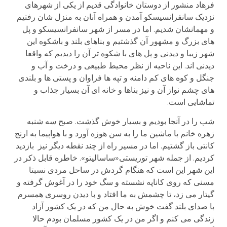
فرهاد منشور از دوستان خانوادگی قدیم از یکی از شهرهای
نزدیک سانفرانسیسکو آمدن و همراه آنان به منزل شان رفتیم
و مهمانشان شدیم. اما در مسر از شهر سانفرانسیسکو و پل
های بزرگ و مشهور آن گذشتیم و بناهای بلند و باشکوه این
شهر زیبا و دیدنی و پل های با شکوه تر آن را دیدیم که واقعا
دیدنی اند. این ناحیه از نظر محیط طبیعی و درخت و آب و
جنگل و کوه های کم دامنه و تپه ها فراوان و پستی ها و بلندی
های چشم نواز آن و نیز بناها و خانه ای آن بسیار جذاب و
تماشایی است.
شب را در آنجا بودیم و بسیار خوش گذشت. صبح سه شنبه
زهره خانم با ماشین ما را به سن هوزه آورد و با هواپیما به ارنج
کانتی باز گشتیم. اما در مسیر راه از چند نقطه دیگر نیز بازدید
کردیم. از جمله شهر توریستی«ساسالیتو». خاطره قابل ذکر در
این شهر این است که هنگام گردش در ساحل مردی نسبتا
مسنی که روی کاناپه نشسته و سگ خود را در آغوش گرفته و
گیتار می زد، تا چشمش به ما افتاد و با دیدن روسری همسرم
با صدای بلند گفت خوش به حال من که در یک کشور آزاد
زندگی می کنم و اگر من در یک کشور مسلمان بودم حالا