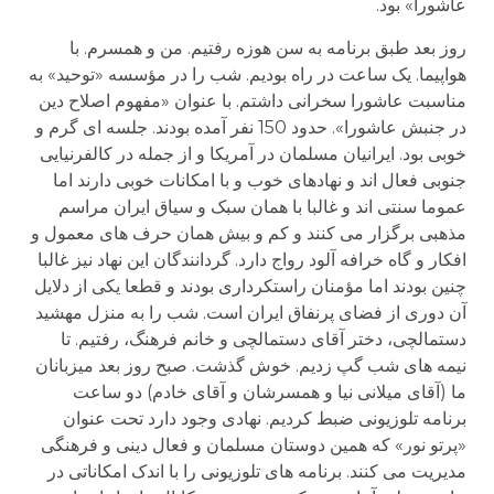
عاشورا» بود.
روز بعد طبق برنامه به سن هوزه رفتیم. من و همسرم. با
هواپیما. یک ساعت در راه بودیم. شب را در مؤسسه «توحید» به
مناسبت عاشورا سخرانی داشتم. با عنوان «مفهوم اصلاح دین
در جنبش عاشورا». حدود 150 نفر آمده بودند. جلسه ای گرم و
خوبی بود. ایرانیان مسلمان در آمریکا و از جمله در کالفرنیایی
جنوبی فعال اند و نهادهای خوب و با امکانات خوبی دارند اما
عموما سنتی اند و غالبا با همان سبک و سیاق ایران مراسم
مذهبی برگزار می کنند و کم و بیش همان حرف های معمول و
افکار و گاه خرافه آلود رواج دارد. گردانندگان این نهاد نیز غالبا
چنین بودند اما مؤمنان راستکرداری بودند و قطعا یکی از دلایل
آن دوری از فضای پرنفاق ایران است. شب را به منزل مهشید
دستمالچی، دختر آقای دستمالچی و خانم فرهنگ، رفتیم. تا
نیمه های شب گپ زدیم. خوش گذشت. صبح روز بعد میزبانان
ما (آقای میلانی نیا و همسرشان و آقای خادم) دو ساعت
برنامه تلوزیونی ضبط کردیم. نهادی وجود دارد تحت عنوان
«پرتو نور» که همین دوستان مسلمان و فعال دینی و فرهنگی
مدیریت می کنند. برنامه های تلوزیونی را با اندک امکاناتی در