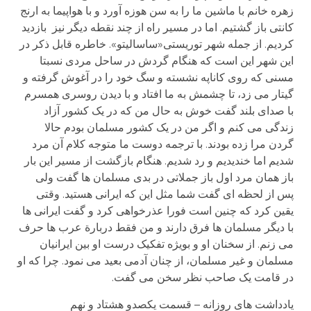
زهره خانم با ماشین ما را به سن هوزه آورد و با هواپیما به ارنج
کانتی باز گشتیم. اما در مسیر راه از چند نقطه دیگر نیز بازدید
کردیم. از جمله شهر توریستی«ساسالیتو». خاطره قابل ذکر در
این شهر این است که هنگام گردش در ساحل مردی نسبتا
مسنی که روی کاناپه نشسته و سگ خود را در آغوش گرفته و
گیتار می زد، تا چشمش به ما افتاد و با دیدن روسری همسرم
با صدای بلند گفت خوش به حال من که در یک کشور آزاد
زندگی می کنم و اگر من در یک کشور مسلمان بودم حالا
گردن مرا زده بودند. با ترجمه دوست ما متوجه کلام آن مرد
شدیم اما خندیدیم و رد شدیم. هنگام بازگشت از مسیر این بار
باز همان مرد اول باز جملاتی در بدی مسلمان ها گفت ولی
پس از لحظه ای گفت شما مثل این که ایرانی هستید. وقتی
یقین کرد که چنین است فورا عذرخواهی کرد و گفت ایرانی ها
با دیگر مسلمان ها فرق دارند و من فقط دربارة عرب ها حرف
می زنم. از سخنان او و بویژه تفکیک درست او بین ایرانیان
مسلمان و غیر مسلمان، از چنان آدمی بعید می نمود. چرا که او
در قامت یک صاحب نظر سخن می گفت.
یادداشت های روزانه – قسمت یکصدو هشتاد و نهم