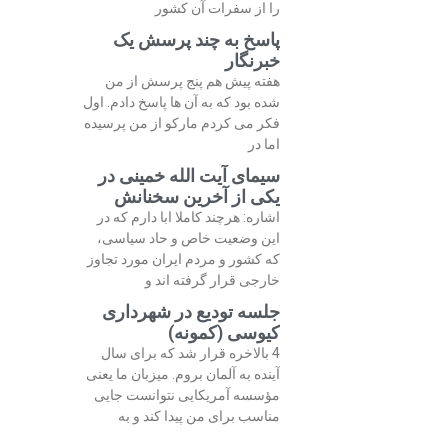
را از سفرات آن کشور
پاسخ به چند پرسش یک
خبرنگار
هفته پیش هم پنج پرسش از من
شده بود که به آن ها پاسخ دادم. اول
فکر می کردم مارکو از من پرسیده
اما در
سیمای آیت الله خمینی در
یکی از آخرین سخنانش
اشاره: هرچند کاملا ابا دارم که در
این وضعیت خاص و حاد سیاسی،
که کشور و مردم ایران مورد تجاوز
خارجی قرار گرفته اند و
جلسه تودیع در شهرداری
کیوسی (کمونه)
4 بالاخره قرار شد که برای سال
آینده به آلمان بروم. میزبان ما یعنی
مؤسسه آمریکایی نتوانست جایی
مناسب برای من پیدا کند و به