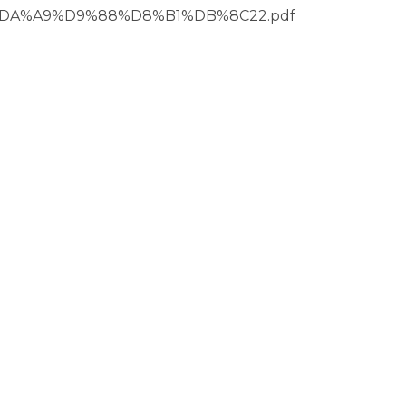
DA%A9%D9%88%D8%B1%DB%8C22.pdf