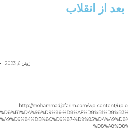
عد از انقلاب
ژوئن 6, 2023
http://mohammadjafarim.com/wp-content/u
%D8%B1%DA%98%D9%86-%D8%AF%D8%B1%D8%B3%
%A9%D9%84%DB%8C%D9%87-%D9%85%DA%A9%D8
%D8%A8%D8%