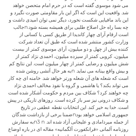
می شود موسوی گفته است که در حرم امام متحصن خواهد
شد. واقعیت این است که اگر این بار مقاومتی صورت نگیرد و
این باند مافیایی شکست نخورد، دیگر نمی توان امیدی داشت و
چه بسا راه حل اصلاح طلبی برای همیشه بسته شود.nجالب
است ارقام آرای چهار کاندیدا از طریق کسی یا کسانی از
وزارت کشور منتشر شده است که طبق آن تعداد شرکت
کننده بیش از چهل و دو میلیون، آرای موسوی کمتر از بیست
میلیون، کروبی کمتر از سیزده میلیون، احمدی نژاد کمتر از
شش میلیون و رضایی کمتر از چهار میلیون است. این نتایج کم
و بیش واقع بینانه می نماید. nبه هر حال آتشی روشن شده
است که شعله های آن شعله ورتر خواهد شد. خامنه ای چه کار
می تواند بکند؟ یا هاشمی و گروه با نفوذ مخالف احمدی نژاد
چه خواهند کرد؟ شکاف بین مردم و حکومت آشکار شده است
و شکاف درونی نیز سر باز کرده است. روزهای تاریکی در پیش
است. خدا به خیر کند. این انتخابات نقطه عطفی در تاریخ
جمهوری اسلامی خواهد بودnضمنا برخی از بازداشت شدگان
از جمله میردامادی و علیجانی آزاد شده اند. n3 nبه سفارش
روزنامه آلمانی «فرانکفورت آلگمانیه» مقاله ای در باره اوضاع