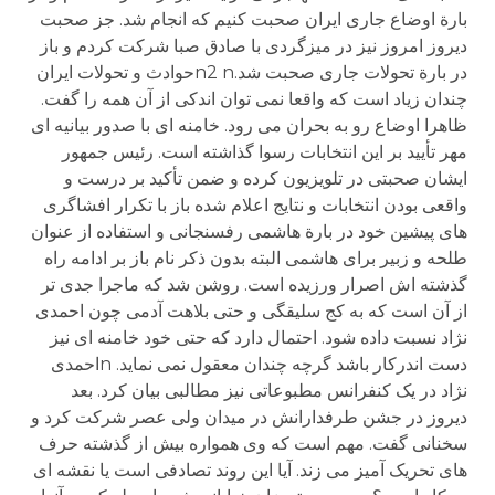
بارة اوضاع جاری ایران صحبت کنیم که انجام شد. جز صحبت
دیروز امروز نیز در میزگردی با صادق صبا شرکت کردم و باز
در بارة تحولات جاری صحبت شد.n2 nحوادث و تحولات ایران
چندان زیاد است که واقعا نمی توان اندکی از آن همه را گفت.
ظاهرا اوضاع رو به بحران می رود. خامنه ای با صدور بیانیه ای
مهر تأیید بر این انتخابات رسوا گذاشته است. رئیس جمهور
ایشان صحبتی در تلویزیون کرده و ضمن تأکید بر درست و
واقعی بودن انتخابات و نتایج اعلام شده باز با تکرار افشاگری
های پیشین خود در بارة هاشمی رفسنجانی و استفاده از عنوان
طلحه و زبیر برای هاشمی البته بدون ذکر نام باز بر ادامه راه
گذشته اش اصرار ورزیده است. روشن شد که ماجرا جدی تر
از آن است که به کج سلیقگی و حتی بلاهت آدمی چون احمدی
نژاد نسبت داده شود. احتمال دارد که حتی خود خامنه ای نیز
دست اندرکار باشد گرچه چندان معقول نمی نماید. nاحمدی
نژاد در یک کنفرانس مطبوعاتی نیز مطالبی بیان کرد. بعد
دیروز در جشن طرفدارانش در میدان ولی عصر شرکت کرد و
سخنانی گفت. مهم است که وی همواره بیش از گذشته حرف
های تحریک آمیز می زند. آیا این روند تصادفی است یا نقشه ای