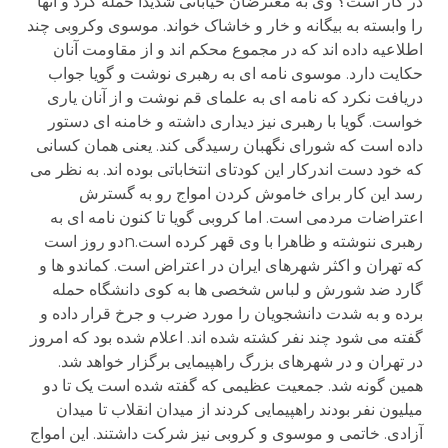
در کار است؟ وی به معترضان خیابانی شدیدا حمله کرد و آنها
را وابسته به بیگانه و خار و خاشاک خواند. موسوی وکروبی چند
اطلاعیه داده اند که در مجموع محکم اند و از مقاومت آنان
حکایت دارد. موسوی نامه ای به رهبری نوشت و گویا جواب
دریافت نکرد که نامه ای به علمای قم نوشت و از آنان یاری
خواست. گویا با رهبری نیز دیداری داشته و خامنه ای دستور
داده است که شورای نگهبان رسیدگی کند. یعنی همان کسانی
که خود دست اندرکار این کودتای انتخاباتی بوده اند. به نظر می
رسد این کار برای خاموش کردن امواج رو به گسترش
اعتراضات مردمی است. اما کروبی گویا تا کنون نامه ای به
رهبری ننوشته و ظاهرا با وی قهر کرده است.nدو روز است
که تهران و اکثر شهرهای ایران در اعتراض است. کماندو ها و
گارد ضد شورش و لباس شخصی ها به کوی دانشگاه حمله
برده و به شدت دانشجویان را مورد ضرب و جرخ قرار داده و
گفته می شود چند نفر کشته شده اند. اعلام شده بود که امروز
در تهران و در شهرهای بزرگ راهپیمایی برگزار خواهد شد.
همین گونه شد. جمعیت عظیمی که گفته شده است یک تا دو
میلیون نفر بودند راهپیمایی کردند از میدان انقلاب تا میدان
آزادی. خاتمی و موسوی و کروبی نیز شرکت داشتند. این امواج