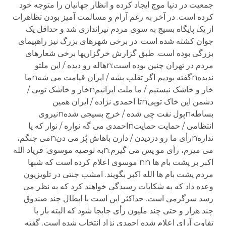
جمعیت در دنیا موج ایجاد کرده و انظار جهانیان را متوجه خود
کرده است. در آخر به رغم آرام و مسالمت آمیز بودن تظاهرات
از یک پایگاه بسیج به سوی مردم تیراندازی شد و حداقل یک
جوان کشته شده است. در برخی شهرهای بزرگ نیز راهپیمای
بزرگی بوده است. طبق گزارش خرگزاریها برخی شعارهای
مردم در تهران چنین بوده است:nهاله رو دیده / این ملتو
ندیدهnگفته بودیم اگر تقلب بشه / ایران قیامت می شهnما
خار و خاشک نیستیم / ما ملت ایرانیمnخار و خاشک تویی /
دشمن این خاک توییnتا احمدی نژاده / ایران همین
بساطهnپول نفت چی شده / خرج بسیجی شدهnنیروی
انتظامی / حمایت حمایتnاحمدی می گه نواره / نوار که پا
ندارهnرأی ما رو دزدیدن / دارن باهاش پُز می دنnمی جنگم،
می میرم، رأی مو پس می گیرم.nبه توصیه موسوی: فریاد الله
اکبر بر پشت بام ها nn موسوی اعلام کرده است که شبها
مردم پشت بام ها الله اکبر بگویند. امشب جنتی در تلویزیون
وعده داد که به شکایات رسیدگی خواهند کرد که به نظر می
رسد سرگرمی است. حداکثر این است با ابطال چند صندوق
چند هزار و حتی چند ملیون رأی جابجا شود که البته باز با
تفاوت آرای اعلام شده احمدی نژاد انتخاب شده است. گفته