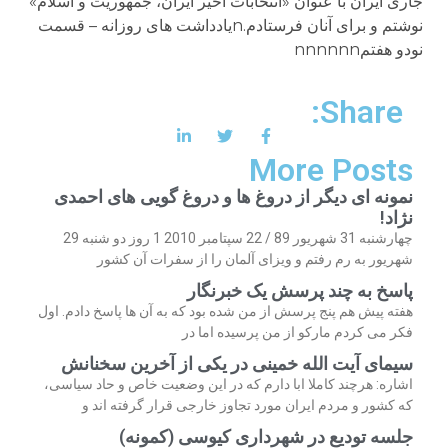
جاری ایران با عنوان «انتخابات اخیر ایران، جمهوریت و اسلام»
نوشتم و برای آنان فرستادم.nیادداشت های روزانه – قسمت
نودو هفتمnnnnnn
Share:
More Posts
نمونه ای دیگر از دروغ ها و دروغ گویی های احمدی
نژاد!
چهارشنبه 31 شهریور 89 / 22 سپتامبر 2010 1 روز دو شنبه 29
شهریور به رم رفتم و ویزای آلمان را از سفرات آن کشور
پاسخ به چند پرسش یک خبرنگار
هفته پیش هم پنج پرسش از من شده بود که به آن ها پاسخ دادم. اول
فکر می کردم مارکو از من پرسیده اما در
سیمای آیت الله خمینی در یکی از آخرین سخنانش
اشاره: هرچند کاملا ابا دارم که در این وضعیت خاص و حاد سیاسی،
که کشور و مردم ایران مورد تجاوز خارجی قرار گرفته اند و
جلسه تودیع در شهرداری کیوسی (کمونه)