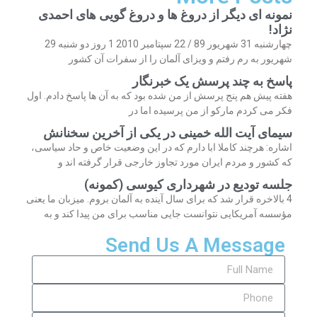
نمونه ای دیگر از دروغ ها و دروغ گویی های احمدی
نژاد!
چهارشنبه 31 شهریور 89 / 22 سپتامبر 2010 1 روز دو شنبه 29
شهریور به رم رفتم و ویزای آلمان را از سفرات آن کشور
پاسخ به چند پرسش یک خبرنگار
هفته پیش هم پنج پرسش از من شده بود که به آن ها پاسخ دادم. اول
فکر می کردم مارکو از من پرسیده اما در
سیمای آیت الله خمینی در یکی از آخرین سخنانش
اشاره: هرچند کاملا ابا دارم که در این وضعیت خاص و حاد سیاسی،
که کشور و مردم ایران مورد تجاوز خارجی قرار گرفته اند و
جلسه تودیع در شهرداری کیوسی (کمونه)
4 بالاخره قرار شد که برای سال آینده به آلمان بروم. میزبان ما یعنی
مؤسسه آمریکایی نتوانست جایی مناسب برای من پیدا کند و به
Send Us A Message