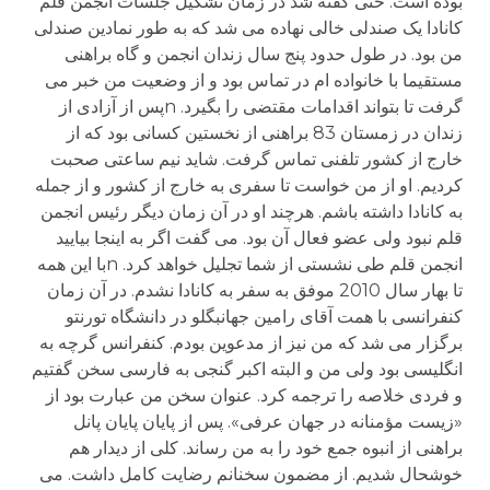
بوده است. حتی گفته شد در زمان تشکیل جلسات انجمن قلم
کانادا یک صندلی خالی نهاده می شد که به طور نمادین صندلی
من بود. در طول حدود پنج سال زندان انجمن و گاه براهنی
مستقیما با خانواده ام در تماس بود و از وضعیت من خبر می
گرفت تا بتواند اقدامات مقتضی را بگیرد. nپس از آزادی از
زندان در زمستان 83 براهنی از نخستین کسانی بود که از
خارج از کشور تلفنی تماس گرفت. شاید نیم ساعتی صحبت
کردیم. او از من خواست تا سفری به خارج از کشور و از جمله
به کانادا داشته باشم. هرچند او در آن زمان دیگر رئیس انجمن
قلم نبود ولی عضو فعال آن بود. می گفت اگر به اینجا بیایید
انجمن قلم طی نشستی از شما تجلیل خواهد کرد. nبا این همه
تا بهار سال 2010 موفق به سفر به کانادا نشدم. در آن زمان
کنفرانسی با همت آقای رامین جهانبگلو در دانشگاه تورنتو
برگزار می شد که من نیز از مدعوین بودم. کنفرانس گرچه به
انگلیسی بود ولی من و البته اکبر گنجی به فارسی سخن گفتیم
و فردی خلاصه را ترجمه کرد. عنوان سخن من عبارت بود از
«زیست مؤمنانه در جهان عرفی». پس از پایان پایان پانل
براهنی از انبوه جمع خود را به من رساند. کلی از دیدار هم
خوشحال شدیم. از مضمون سخنانم رضایت کامل داشت. می