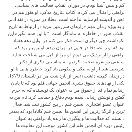
کم و بیش آشنا بودم. در دوران انقلاب فعالیت های سیاسی
براهنی را دنبال می کردم. کتاب «تاریخ مذکر» او هنوز هم در
ذهن و اندیشه ام سایه انداخته است. «طلا در مس» در نقد ادبی
و به ویژه رمان مهم «رازهای سرزمین من» در ارتباط به تاریخ
انقلاب هنوز در خاطره ام ماندگار است. nبا این همه انگیزه این
نکوداشت چیز دیگری است. فکر می کنم در اوایل دهه هفتاد
بود که او را تصادفا در جایی در تهران دیدم. اولین بار بود که
براهنی را از نزدیک می دیدم. او مرا از قبل می شناخت. شاید
ساعتی دو نفره صحبت کردیم. به مناسبتی ذکری از دکتر
شریعتی شد. از او به نیکی و نیکویی یاد کرد. خاطره هایی با او
در زندان کمیته داشت.nپس از بازداشت من در تابستان 1379،
یکی از نهادهای حقوق بشری انجمن جهانی قلم بود که تا پایان
زندانم تمام قد از حقوق من به عنوان یک نویسنده که به جرم
گفتن و نوشتن زندانی شده بودم دفاع و حمایت کرد. نام من به
عنوان عضو افتخاری انجمن قلم در پنج کشور ثبت شد. فعال
ترین و اثرگذارترین این انجمن ها انجمن قلم کانادا بود که بعدتر
دانستم که فعالیت ها و پیگیری ها زنده یاد براهنی به عنوان
رئیس دوره ای انجمن قلم این کشور موجب این فعالیت ها