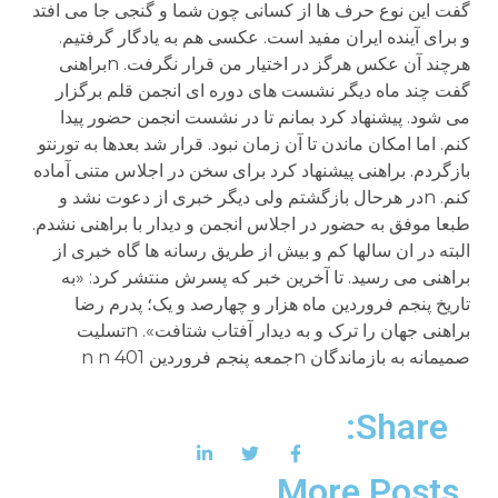
گفت این نوع حرف ها از کسانی چون شما و گنجی جا می افتد
و برای آینده ایران مفید است. عکسی هم به یادگار گرفتیم.
هرچند آن عکس هرگز در اختیار من قرار نگرفت. nبراهنی
گفت چند ماه دیگر نشست های دوره ای انجمن قلم برگزار
می شود. پیشنهاد کرد بمانم تا در نشست انجمن حضور پیدا
کنم. اما امکان ماندن تا آن زمان نبود. قرار شد بعدها به تورنتو
بازگردم. براهنی پیشنهاد کرد برای سخن در اجلاس متنی آماده
کنم. nدر هرحال بازگشتم ولی دیگر خبری از دعوت نشد و
طبعا موفق به حضور در اجلاس انجمن و دیدار با براهنی نشدم.
البته در ان سالها کم و بیش از طریق رسانه ها گاه خبری از
براهنی می رسید. تا آخرین خبر که پسرش منتشر کرد: «به
تاریخ پنجم فروردین ماه هزار و چهارصد و یک؛ پدرم رضا
براهنی جهان را ترک و به دیدار آفتاب شتافت». nتسلیت
صمیمانه به بازماندگان nجمعه پنجم فروردین 401 n n
Share:
More Posts