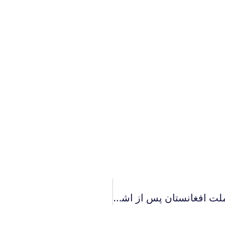
بیانیه نواندیشان دینی ایرانی در همدردی با ملت افغانستان پس از اشغال طالبان