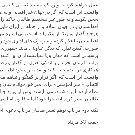
عمل خواهند کرد. به ویژه کم نیستند کسانی که می پن
واقعیت این است که اگر در جهان غیر افغانی و به طو
سخن بگویند و به طور غیر مستقیم طالبان حاکم را ب
افغانستان و در جهان اسلام و از جمله در ایران قا
هرچند گفتار من تکرار مکررات است ولی اشاره می 
افغانستان» اعلام کرده و سر برگ های اداری خود ر
صورت، گفتن ندارد که دیگر عناوینی مانند جمهوری
پرسیدنی است که جهان و یا سیاستمداران این کشو
برآنند تا زمان بخرند و با اندکی تعدیل در گفتار 
همکاری در آینده جلب کنند و بعد به راه خود ادامه ده
واقعیت این است که، اگر قرار بر گفتگو و تفاهم مل
انتخاب «امیرالمؤمنین» برای امیر خودخوانده شان و
نظام آینده باور داشتند، می بایست پیش از ورود جب
طالبان تغییر کرده اند، چرا خودکامانه قانون ا
نکته دوم در باب توهم تغییر طالبان در باب دعوی 
جمعه 30 مرداد