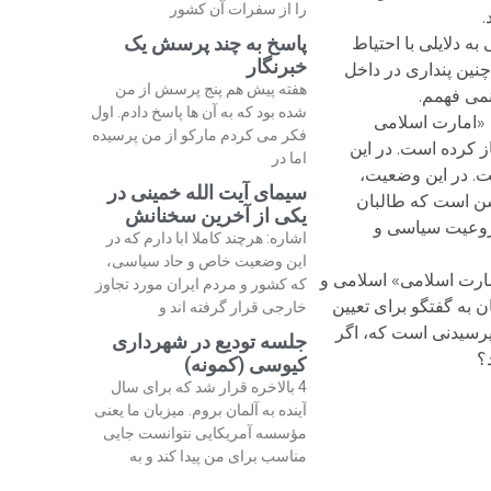
را از سفرات آن کشور
.
پاسخ به چند پرسش یک
ه دلایلی با احتیاط
خبرنگار
چنین پنداری در داخل
هفته پیش هم پنج پرسش از من
نمی فهمم.
شده بود که به آن ها پاسخ دادم. اول
 «امارت اسلامی
فکر می کردم مارکو از من پرسیده
ز کرده است. در این
اما در
ت. در این وضعیت،
سیمای آیت الله خمینی در
شن است که طالبان
یکی از آخرین سخنانش
مشروعیت سیاسی و
اشاره: هرچند کاملا ابا دارم که در
این وضعیت خاص و حاد سیاسی،
امارت اسلامی» اسلامی و
که کشور و مردم ایران مورد تجاوز
 به گفتگو برای تعیین
خارجی قرار گرفته اند و
 پرسیدنی است که، اگر
جلسه تودیع در شهرداری
؟
کیوسی (کمونه)
4 بالاخره قرار شد که برای سال
آینده به آلمان بروم. میزبان ما یعنی
مؤسسه آمریکایی نتوانست جایی
مناسب برای من پیدا کند و به