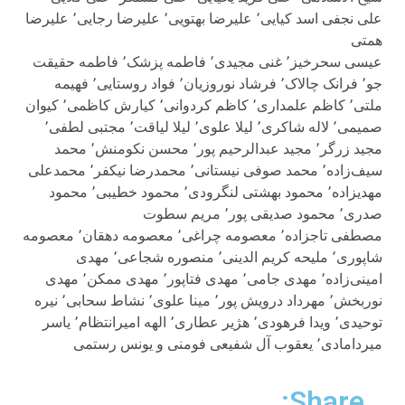
علی نجفی اسد کیایی٬ علیرضا بهتویی٬ علیرضا رجایی٬ علیرضا
همتی
عیسی سحرخیز٬ غنی مجیدی٬ فاطمه پزشک٬ فاطمه حقیقت
جو٬ فرانک چالاک٬ فرشاد نوروزیان٬ فواد روستایی٬ فهیمه
ملتی٬ کاظم علمداری٬ کاظم کردوانی٬ کیارش کاظمی٬ کیوان
صمیمی٬ لاله شاکری٬ لیلا علوی٬ لیلا لیاقت٬ مجتبی لطفی٬
مجید زرگر٬ مجید عبدالرحیم پور٬ محسن نکومنش٬ محمد
سیف‌زاده٬ محمد صوفی نیستانی٬ محمدرضا نیکفر٬ محمدعلی
مهدیزاده٬ محمود بهشتی لنگرودی٬ محمود خطیبی٬ محمود
صدری٬ محمود صدیقی پور٬ مریم سطوت
مصطفی تاجزاده٬ معصومه چراغی٬ معصومه دهقان٬ معصومه
شاپوری٬ ملیحه کریم الدینی٬ منصوره شجاعی٬ مهدی
امینی‌زاده٬ مهدی جامی٬ مهدی فتاپور٬ مهدی ممکن٬ مهدی
نوربخش٬ مهرداد درویش پور٬ مینا علوی٬ نشاط سحابی٬ نیره
توحیدی٬ ویدا فرهودی٬ هژیر عطاری٬ الهه امیرانتظام٬ یاسر
میردامادی٬ یعقوب آل شفیعی فومنی و یونس رستمی
Share: