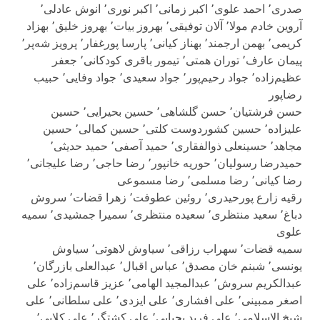
صدری٬ احمد علوی٬ اکبر زمانی٬ اکبر نوری٬ انوش عادلی٬
آروین خادم مولا٬ آلان توفیقی٬ بهروز بیات٬ بهروز خلیق٬ بهزاد
کریمی٬ بهمن ارجمند٬ بهناز کیانی٬ پارسا پورغفار٬ پرویز شه‌پر٬
پیمان عارف٬ توران همتی٬ تیمور باقری کودکانی٬ جعفر
عظیم‌زاده٬ جواد رحیم‌پور٬ جواد سعیدی٬ جواد وفایی٬ حبیب
رضاپور
حسن فرشتیان٬ حسن گلشاهی٬ حسین بحیرایی٬ حسین
علیزاده٬ حسین کشوردوست کلتی٬ حسین کمالی٬ حسین
مجاهد٬ حسینعلی ذوالفقاری٬ حمید آصفی٬ حمید حدیثی٬
حمیدرضا رسولیان٬ حوریه خانپور٬ رضا حاجی٬ رضا علیجانی٬
رضا کیانی٬ رضا مسلمی٬ رضا مسموعی
رقیه زارع پورحیدری٬ روئین عطوفت٬ زهرا قضات٬ سروش
دباغ٬ سعید منتظری٬ سعیده منتظری٬ سمیرا جمشیدی٬ سمیه
علوی
سمیه قضات٬ سهراب رزاقی٬ سیاوش لاهوتی٬ سیاوش
یونسی٬ شبنم خان مصدق٬ عباس اقبال٬ عبدالعلی بازرگان٬
عبدالکریم سروش٬ عبدالمجید الهامی٬ عزیز قاسم‌زاده٬ علی
اصغر ممبینی٬ علی افشاری٬ علی ایزدی٬ علی سلطانی٬ علی
شیخ الاسلامی٬ علی فرید یحیایی٬ علی کشتگر٬ علی کلایی٬