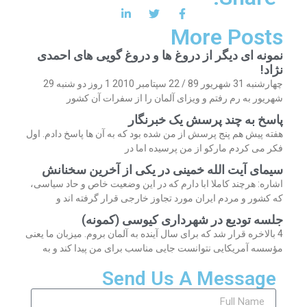
More Posts
نمونه ای دیگر از دروغ ها و دروغ گویی های احمدی
نژاد!
چهارشنبه 31 شهریور 89 / 22 سپتامبر 2010 1 روز دو شنبه 29
شهریور به رم رفتم و ویزای آلمان را از سفرات آن کشور
پاسخ به چند پرسش یک خبرنگار
هفته پیش هم پنج پرسش از من شده بود که به آن ها پاسخ دادم. اول
فکر می کردم مارکو از من پرسیده اما در
سیمای آیت الله خمینی در یکی از آخرین سخنانش
اشاره: هرچند کاملا ابا دارم که در این وضعیت خاص و حاد سیاسی،
که کشور و مردم ایران مورد تجاوز خارجی قرار گرفته اند و
جلسه تودیع در شهرداری کیوسی (کمونه)
4 بالاخره قرار شد که برای سال آینده به آلمان بروم. میزبان ما یعنی
مؤسسه آمریکایی نتوانست جایی مناسب برای من پیدا کند و به
Send Us A Message