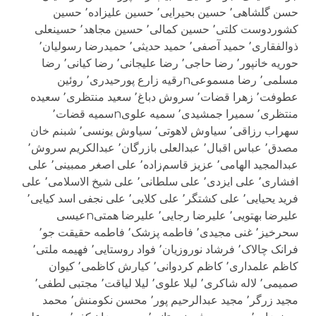
حسن گلشاهی٬ حسین بحیرایی٬ حسین علیزاده٬ حسین
کشوردوست کلتی٬ حسین کمالی٬ حسین مجاهد٬ حسینعلی
ذوالفقاری٬ حمید آصفی٬ حمید حدیثی٬ حمیدرضا رسولیان٬
حوریه خانپور٬ رضا حاجی٬ رضا علیجانی٬ رضا کیانی٬ رضا
مسلمی٬ رضا مسموعیnرقیه زارع پورحیدری٬ روئین
عطوفت٬ زهرا قضات٬ سروش دباغ٬ سعید منتظری٬ سعیده
منتظری٬ سمیرا جمشیدی٬ سمیه علویnسمیه قضات٬
سهراب رزاقی٬ سیاوش لاهوتی٬ سیاوش یونسی٬ شبنم خان
مصدق٬ عباس اقبال٬ عبدالعلی بازرگان٬ عبدالکریم سروش٬
عبدالمجید الهامی٬ عزیز قاسم‌زاده٬ علی اصغر ممبینی٬ علی
افشاری٬ علی ایزدی٬ علی سلطانی٬ علی شیخ الاسلامی٬ علی
فرید یحیایی٬ علی کشتگر٬ علی کلایی٬ علی نجفی اسد کیایی٬
علیرضا بهتویی٬ علیرضا رجایی٬ علیرضا همتیnعیسی
سحرخیز٬ غنی مجیدی٬ فاطمه پزشک٬ فاطمه حقیقت جو٬
فرانک چالاک٬ فرشاد نوروزیان٬ فواد روستایی٬ فهیمه ملتی٬
کاظم علمداری٬ کاظم کردوانی٬ کیارش کاظمی٬ کیوان
صمیمی٬ لاله شاکری٬ لیلا علوی٬ لیلا لیاقت٬ مجتبی لطفی٬
مجید زرگر٬ مجید عبدالرحیم پور٬ محسن نکومنش٬ محمد