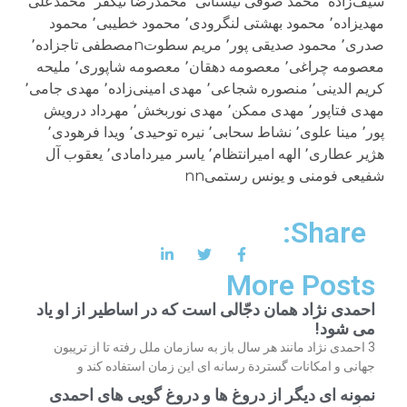
سیف‌زاده٬ محمد صوفی نیستانی٬ محمدرضا نیکفر٬ محمدعلی
مهدیزاده٬ محمود بهشتی لنگرودی٬ محمود خطیبی٬ محمود
صدری٬ محمود صدیقی پور٬ مریم سطوتnمصطفی تاجزاده٬
معصومه چراغی٬ معصومه دهقان٬ معصومه شاپوری٬ ملیحه
کریم الدینی٬ منصوره شجاعی٬ مهدی امینی‌زاده٬ مهدی جامی٬
مهدی فتاپور٬ مهدی ممکن٬ مهدی نوربخش٬ مهرداد درویش
پور٬ مینا علوی٬ نشاط سحابی٬ نیره توحیدی٬ ویدا فرهودی٬
هژیر عطاری٬ الهه امیرانتظام٬ یاسر میردامادی٬ یعقوب آل
شفیعی فومنی و یونس رستمیnn
Share:
More Posts
احمدی نژاد همان دجّالی است که در اساطیر از او یاد
می شود!
3 احمدی نژاد مانند هر سال باز به سازمان ملل رفته تا از تریبون
جهانی و امکانات گستردة رسانه ای این زمان استفاده کند و
نمونه ای دیگر از دروغ ها و دروغ گویی های احمدی