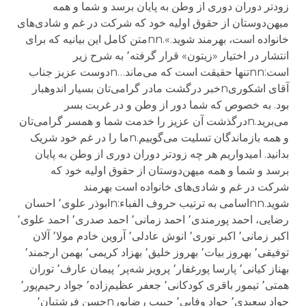
زودتر دوران دوری از وطن به پایان برسد و شما و همه
میهن‌دوستان از حقوق اولیه خود که شرکت در غم و شادی‌های
خانواده است، بهرمند شوید.».nnمتن کامل این بیانیه که برای
انتشار در اختیار «زیتون» قرار گرفته٬ به شرح زیر
است:nnتنها حقیقت است که می‌ماند…nدوست عزیز جناب
آقای اشکوریnخبر درگشت مادر گرامی‌تان بسیار اندوهبار
بود. به خصوص که شما دور از وطن و در غربت بسر
می‌برید.nدرگذشت آن عزیز را خدمت شما و همسر گرامی‌تان
و همه بازماندگان تسلیت می‌گوییم.nما را در غم خود شریک
بدانید. امیدواریم هر چه زودتر دوران دوری از وطن به پایان
برسد و شما و همه میهن‌دوستان از حقوق اولیه خود که
شرکت در غم و شادی‌های خانواده است بهرمند
شوید.nnاسامی به ترتیب حروف الفباء:nابوذر علوی٬ احسان
رضایی، احمد پورمندی٬ احمد زمانی٬ احمد صدری٬ احمد علوی٬
اکبر زمانی٬ اکبر نوری٬ انوش عادلی٬ آروین خادم مولا٬ آلان
توفیقی٬ بهروز بیات٬ بهروز خلیق٬ بهزاد کریمی٬ بهمن ارجمند٬
بهناز کیانی٬ پارسا پورغفار٬ پرویز شه‌پر٬ پیمان عارف٬ توران
همتی٬ تیمور باقری کودکانی٬ جعفر عظیم‌زاده٬ جواد رحیم‌پور٬
جواد سعیدی٬ جواد وفایی٬ حبیب رضاپورnحسن فرشتیان٬