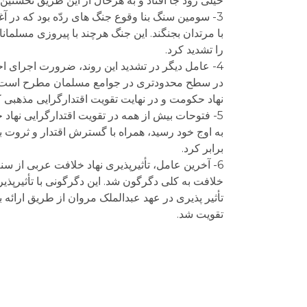
خیلی زود جا افتاد و به هرحال از این طریق نخس
3- سومین سنگ بنا وقوع جنگ های ردّه بود که در آ
با مرتدان بجنگند. این جنگ هرچند با پیروزی مسلما
را تشدید کرد.
4- عامل دیگر در تشدید این روند، ضرورت اجرای اح
در سطح محدودتری در جوامع مسلمان مطرح است. چن
نهاد حکومت و در نهایت تقویت اقتدارگرایی مذهبی 
5- فتوحات بیش از همه در تقویت اقتدارگرایی نهاد
به اوج خود رسید، همراه با گسترش اقتدار و ثروت با
برابر کرد.
6- آخرین عامل، تأثیرپذیری نهاد خلافت عربی از س
خلافت به کلی دگرگون شد. این دگرگونی با تأثیرپذی
تأثیر پذيری در عهد عبدالملک مروان از طریق ارائ
تقویت شد.