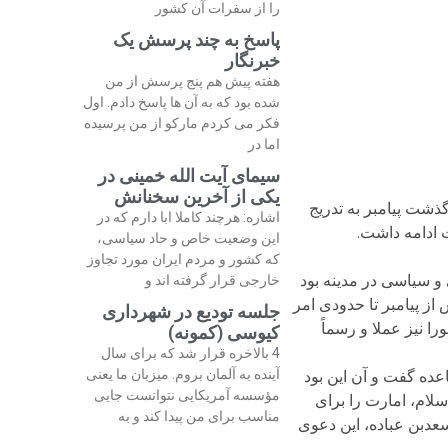
را از سفرات آن کشور
پاسخ به چند پرسش یک
خبرنگار
هفته پیش هم پنج پرسش از من
شده بود که به آن ها پاسخ دادم. اول
فکر می کردم مارکو از من پرسیده
اما در
سیمای آیت الله خمینی در
یکی از آخرین سخنانش
ذشت پیامبر به تدریج
اشاره: هرچند کاملا ابا دارم که در
 ادامه داشت.
این وضعیت خاص و حاد سیاسی،
که کشور و مردم ایران مورد تجاوز
و سیاسی در مدینه بود
خارجی قرار گرفته اند و
از پیامبر تا حدودی امر
جلسه تودیع در شهرداری
ا نیز عملا و رسماً
کیوسی (کمونه)
4 بالاخره قرار شد که برای سال
آینده به آلمان بروم. میزبان ما یعنی
عده گفت و آن این بود
مؤسسه آمریکایی نتوانست جایی
سلام، امارت را برای
مناسب برای من پیدا کند و به
عدبن عباده، این دعوی