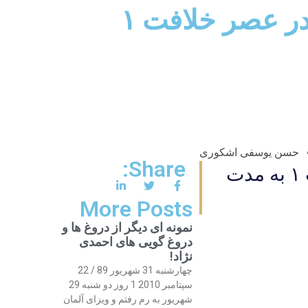
در عصر خلافت ۱
حسن یوسفی اشکوری
Share:
برنامه تلويزيونى "پرتو نور" شماره ۱۷۴۱ دين و قدرت در عصر خلافت ۱ به مدت
More Posts
نمونه ای دیگر از دروغ ها و
دروغ گویی های احمدی
نژاد!
چهارشنبه 31 شهریور 89 / 22
سپتامبر 2010 1 روز دو شنبه 29
شهریور به رم رفتم و ویزای آلمان