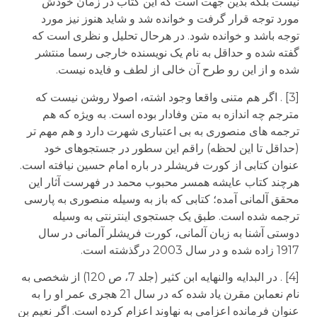
نیست بلکه بدین جهت است که این کتاب در زمان خودش
مورد توجه قرار گرفت و خوانده شد و شاید هنوز نیز مورد
توجه باشد و خوانده شود. در هرحال تحلیل و نظری است که
گفته شده و حداقل به نام یک نویسنده خارجی رسما منتشر
شده و از این رو طرح آن خالی از لطف و فایده نیست.
[3] . اگر هم متنی واقعا وجود اشته، اصولا روشن نیست که
مترجم چه اندازه به متن وفادار بوده است. به ویژه که هم
ترجمه های منصوری به بی اعتباری شهرت دارد و هم مهم تر
(حداقل تا این لحظه) راقم این سطور در جستجوهای خود
عنوان کتابی از کورت فریشلر در باره امام حسین نیافته است.
هرچند کتاب عایشه همسر محبوب محمد در فهرست آثار این
محقق آلمانی آمده؛ کتابی که باز به وسیله منصوری به پارسی
ترجمه شده است. طبق یک جستجوی اینترنتی به وسیله
دوستی آشنا به زبان آلمانی، کورت فریشلر آلمانی در سال
1917 زاده شده و در سال 2003 درگذشته است.
[4] . در البدایه والنهایه ابن کثیر (جلد 7، ص 120) از شخصی به
نام نعمابن مقرن یاد شده که در سال 21 هجری عمر او را به
عنوان فرمانده اعزامی به نهاوند اعزام کرده است. اگر نعیم بن