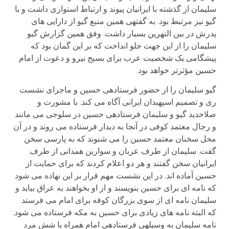
سلیمان از گذشته با ایرانیان پیوند و ارتباط استواری داشت و با
گیو نیز مرتبط بود. به گفته­ی همین منبع گیو از دارایی های
پدرش در بین النهرین بسیار داشت. وفق همین گزارش گیو
سلیمان را از این جهت جلو انداخت که بر این گمان بود که
پیشگامی یک شخصیت عرب برای بسیج نیرو و دعوت از امام
حسین مؤثرتر خواهد بود.
گیو سلیمان را از حضور فرستاده­ی حسین و ماجرای نشست
ری و تصمیم اسپهبدان ایرانی آگاه می کند. با مشورت و
صلاحدید گیو و سلیمان فرستاده­ی حسین در سلوجی می مانند
و رجال معتمد کوفی در آنجا به دیدار فرستاده می روند و در آن
محل سخنان معتمد حسین را می شنوند که به پارسی سخن
گفت. سلیمان از طرف عربان و سواربن همدانی از طرف
ایرانیان سخن گفتند و هر دو اعلام کردند که برای حمایت از
حسین آماده اند. در این نشست مهم قرار بر این نهاده می شود
که نامه ای برای حسین بنویسند و از او بخواهند به عراق بیاید و
سلیمان نامه ای از سوی بزرگان کوفه برای امام می فرستد
که البته نامه های زیادی برای حسین به مکه فرستاده می شود.
نامه سلیمان به وسیله­ی فرستاده­ی امام همراه با شش مرد