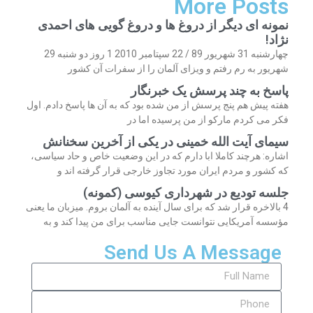
More Posts
نمونه ای دیگر از دروغ ها و دروغ گویی های احمدی
نژاد!
چهارشنبه 31 شهریور 89 / 22 سپتامبر 2010 1 روز دو شنبه 29
شهریور به رم رفتم و ویزای آلمان را از سفرات آن کشور
پاسخ به چند پرسش یک خبرنگار
هفته پیش هم پنج پرسش از من شده بود که به آن ها پاسخ دادم. اول
فکر می کردم مارکو از من پرسیده اما در
سیمای آیت الله خمینی در یکی از آخرین سخنانش
اشاره: هرچند کاملا ابا دارم که در این وضعیت خاص و حاد سیاسی،
که کشور و مردم ایران مورد تجاوز خارجی قرار گرفته اند و
جلسه تودیع در شهرداری کیوسی (کمونه)
4 بالاخره قرار شد که برای سال آینده به آلمان بروم. میزبان ما یعنی
مؤسسه آمریکایی نتوانست جایی مناسب برای من پیدا کند و به
Send Us A Message