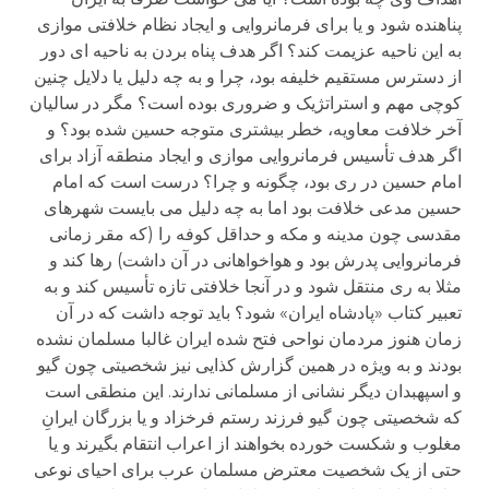
پناهنده شود و یا برای فرمانروایی و ایجاد نظام خلافتی موازی
به این ناحیه عزیمت کند؟ اگر هدف پناه بردن به ناحیه ای دور
از دسترس مستقیم خلیفه بود، چرا و به چه دلیل یا دلایل چنین
کوچی مهم و استراتژیک و ضروری بوده است؟ مگر در سالیان
آخر خلافت معاویه، خطر بیشتری متوجه حسین شده بود؟ و
اگر هدف تأسیس فرمانروایی موازی و ایجاد منطقه آزاد برای
امام حسین در ری بود، چگونه و چرا؟ درست است که امام
حسین مدعی خلافت بود اما به چه دلیل می بایست شهرهای
مقدسی چون مدینه و مکه و حداقل کوفه را (که مقر زمانی
فرمانروایی پدرش بود و هواخواهانی در آن داشت) رها کند و
مثلا به ری منتقل شود و در آنجا خلافتی تازه تأسیس کند و به
تعبیر کتاب «پادشاه ایران» شود؟ باید توجه داشت که در آن
زمان هنوز مردمان نواحی فتح شده ایران غالبا مسلمان نشده
بودند و به ویژه در همین گزارش کذایی نیز شخصیتی چون گیو
و اسپهبدان دیگر نشانی از مسلمانی ندارند. این منطقی است
که شخصیتی چون گیو فرزند رستم فرخزاد و یا بزرگان ایرانِ
مغلوب و شکست خورده بخواهند از اعراب انتقام بگیرند و یا
حتی از یک شخصیت معترض مسلمان عرب برای احیای نوعی