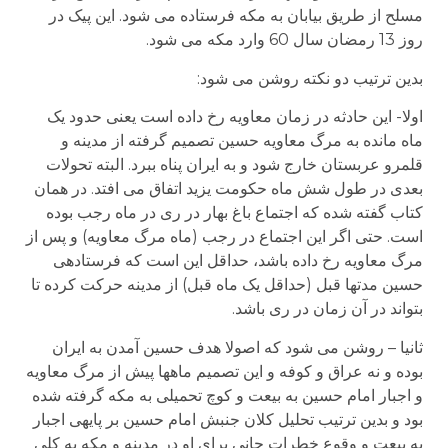
مسلح از طریق بیابان به مکه فرستاده می شود. این پیک در
روز 13 رمضان سال 60 وارد مکه می شود.
بدین ترتیب دو نکته روشن می شود:
اولا- این حادثه در زمان معاویه رخ داده است یعنی حدود یک
ماه مانده به مرگ معاویه حسین تصمیم گرفته از مدینه و
قلمرو عربستان خارج شود و به ایران پناه ببرد. البته تحولات
بعدی در طول شش ماه حکومت یزید اتفاق می افتد. در همان
کتاب گفته شده که اجتماع باغ بهار در ری در ماه رجب بوده
است. حتی اگر این اجتماع در رجب (ماه مرگ معاویه) و پس از
مرگ معاویه رخ داده باشد، حداقل این است که فرستاده­ی
حسین مدتها قبل (حداقل یک ماه قبل) از مدینه حرکت کرده تا
بتواند در آن زمان در ری باشد.
ثانیا – روشن می شود که اصولا هدف حسین آمدن به ایران
بوده و نه عراق و کوفه و این تصمیم ماهها پیش از مرگ معاویه
و اجبار امام حسین به بیعت و کوچ تحمیلی به مکه گرفته شده
بود و بدین ترتیب تحلیل کلان جنبش امام حسین بر پایه­ی اجبار
به بیعت و وقوع خطرات جانی برای او در مدینه و مکه به کلی