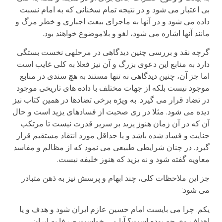
بی اعتبار می شود و در نتیجه تمام سخنانی که به امام نسبت
داده می شود و در آنها به ماجرای بیعت اجباری و خطر مرگ و
مانند آنها اشاره می شود، لغو و بلاموضوع خواهند بود.
گرچه نقد و بررسی چنین دیدگاهی در مرحله­ی نخست بستگی
دارد به منابع این دعوی بزرگ و آن نیز فعلا به کلی غایب است
اما جز آن، چنین دیدگاهی نه تنها مستند به هچ سندی در منابع
موجود نیست بلکه از جهات مختلف با داده های تاریخی موجود
در تضاد قرار می گیرد. به ویژه برخی تضادها در همین کتاب نیز
دیده می شود. مثلا در ری صحبت از فسادهای یزید است و حال
آن که در آن زمان هنوز یزید بر سریر قدرت نیست تا مرتکب
جنایت و فساد شده باشد و یا حداقل مورد انتقاد مستقیم قرار
گیرد. در چنان شرایطی طبیعی می نمود که از مظالم و مفاسد
معاویه گفته شود و نه یزید که هنوز خلیفه نیست.
جز این ملاحظات کلی، چند ابهام و پرسش نیز به ذهن متبادر
می شود:
یکم. چرا می بایست امام حسین عازم ایران شود و هدف و یا
اهداف وی چه بوده است؟ آیا می خواست صرفا به ایران