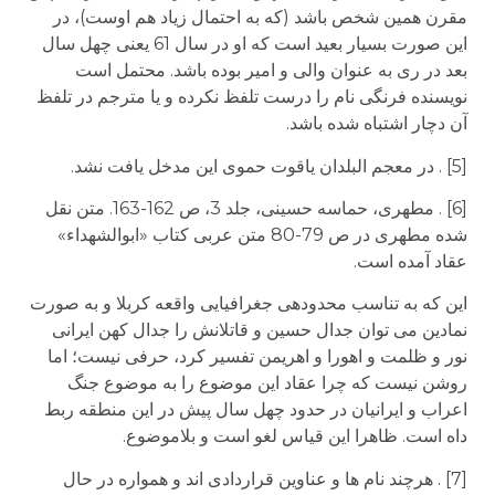
مقرن همین شخص باشد (که به احتمال زیاد هم اوست)، در
این صورت بسیار بعید است که او در سال 61 یعنی چهل سال
بعد در ری به عنوان والی و امیر بوده باشد. محتمل است
نویسنده فرنگی نام را درست تلفظ نکرده و یا مترجم در تلفظ
آن دچار اشتباه شده باشد.
[5] . در معجم البلدان یاقوت حموی این مدخل یافت نشد.
[6] . مطهری، حماسه حسینی، جلد 3، ص 162-163. متن نقل
شده مطهری در ص 79-80 متن عربی کتاب «ابوالشهداء»
عقاد آمده است.
این که به تناسب محدوده­ی جغرافیایی واقعه کربلا و به صورت
نمادین می توان جدال حسین و قاتلانش را جدال کهن ایرانی
نور و ظلمت و اهورا و اهریمن تفسیر کرد، حرفی نیست؛ اما
روشن نیست که چرا عقاد این موضوع را به موضوع جنگ
اعراب و ایرانیان در حدود چهل سال پیش در این منطقه ربط
داه است. ظاهرا این قیاس لغو است و بلاموضوع.
[7] . هرچند نام ها و عناوین قراردادی اند و همواره در حال