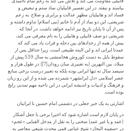
قابیلی مقاومت می کند و تلاش می کند به رغم تمام ناامیدی
بیاستد و نیفتد. در این تفسیر قابیلیان نماد ستم و تبعیض و
فساد اند و هابیلیان مظهر عدالت و برابری و صلاح. به زعم
شریعتی، این دو نماد از آدم تا خاتم (نبی اسلام) تداوم داشته و
پس از آن تا پایان تاریخ نیز ادامه خواهد داشت. در آنجا که
شریعتی دو صف قابیلی و هابیلی را به نام معرفی می کند،
بیش از همه از رخدادهای بین دجله و فرات یاد می کند که
عمدتا ایرانی اند و این البته طبیعی است. زیرا حداقل پس از
سقوط بابل به دست کوروش هخامنشی به سال 539 پیش از
میلاد، بین النهرین (به تعبیری میان رودان[7]) در طول هزار و
سیصد سال نه تنها ایرانی بوده بلکه به تعبیر درست برخی منابع
عصر اسلامی «دل ایرانشهر» شمرده می شده و از این رو زبان
و فرهنگ و ادبیات و اندیشه ایرانی در این ناحیه مهم تمدنی رایج
بوده است.
اشارتی به یک خبر جعلی در دشمنی امام حسین با ایرانیان
در پایان لازم است اشاره شود که اخیرا برخی با جعل آشکار
(عمد و یا غیر عمد) سخنی را به نقل از مدخل الفبایی «عجم»
در «سفینه البحار» شیخ عباس قمی محدث شیعی معاصر به