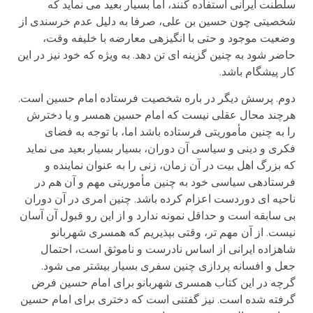
سلطنت ایرانی استفاده کنند، اما بسیار بعید می نماید که
شخصیتی چون حسین بن علی، صرفا به دلیل عدم خرسندی از
وضعیت موجود و حتی با انگیزه­ی معارضه با خلیفه وقت،
حاضر شود به چنین گزینه ای تن دهد. به ویژه که خود نیز در این
کار پیشگام باشد.
دوم. پرسش دیگر در باره شخصیت فرستاده امام حسین است.
هرچند محال عقلی نیست که امام حسین همسر و یا دخترش
را به چنین مأموریتی فرستاده باشد اما، با توجه به فضای
فکری و دینی و سیاسی آن دوران، بسیار بسیار بعید می نماید
که بزرگ اهل بیت در آن زمان، زنی را به عنوان نماینده و
فرستاده­ی سیاسی خود به چنین مأموریتی مهم و آن هم در
ناحیه ای دوردست اعزام کرده باشد. چنین امری در آن دوران
بی سابقه است و حداقل نمونه ندارد و از این رو قبول آن آسان
نیست. از آن مهم تر، وقتی بپذیریم که همسری شهربانو
شاهزاده ایرانی از اساس نادرست و ناموثق است، احتمال
جعل و افسانه پردازی چنین سفری بسیار بیشتر می شود.
گرچه در این کتاب همسری شهربانو برای امام حسین فرض
گرفته شده است. نیز گفتنی است که دختری برای امام حسین