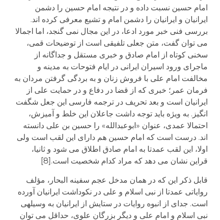
امام حسین نسبت داده و در نتیجه امام حسین را دشمن
ایرانیان و ایرانیان را دشمن امام و تشیع معرفی کرده اند.
بررسی فنی خبر مورد ادعا، در این مجال نمی گنجد، اما اجمالا
می توان گفت، متن جعلی تلفیقی است از توضیحات قمی،
سخنی کوتاه از امام صادق و خبری مستقل و جداگانه از
ماجرای ورود اسیران ایرانی در ایام فتوحات به مدینه و
مخالفت امام علی با فروش زنان و به بردگی گرفتن مردان به
فرمان عمر؛ خبری که از قضا در دفاع و در حمایت علی از
ایرانیان است و بعد تحریف در ترجمه فارسی این جعل شگفت
انگیز. به ویژه باید توجه داشت جاعلان این خلط و آمیزش،
احتمالا عمدی، عنوان «ابوعبدالله» را حسین بن علی دانسته
اند. درست است که امام حسین هم دارای این لقب است ولی
اولا، این لقب عمدتا به امام صادق اطلاق می شود و ثانیا،
قراین نشان می دهد که مراد کدام شخصیت است.[8]
قابل ذکر این که در همان مدخل عجم سفینه البحار، مؤلف
روایاتی عمدتا از نبی اسلام و علی در نکوداشت ایرانیان آورده
است. جدای از انبوه روایات در ستایش از ایرانیان به وسیله­ی
نبی اسلام و امام علی و دیگر بزرگان علوی، حداقل می توان