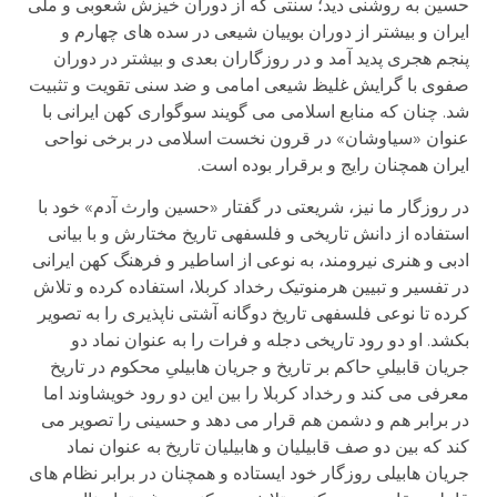
حسین به روشنی دید؛ سنتی که از دوران خیزش شعوبی و ملی
ایران و بیشتر از دوران بوییان شیعی در سده های چهارم و
پنجم هجری پدید آمد و در روزگاران بعدی و بیشتر در دوران
صفوی با گرایش غلیظ شیعی امامی و ضد سنی تقویت و تثبیت
شد. چنان که منابع اسلامی می گویند سوگواری کهن ایرانی با
عنوان «سیاوشان» در قرون نخست اسلامی در برخی نواحی
ایران همچنان رایج و برقرار بوده است.
در روزگار ما نیز، شریعتی در گفتار «حسین وارث آدم» خود با
استفاده از دانش تاریخی و فلسفه­ی تاریخ مختارش و با بیانی
ادبی و هنری نیرومند، به نوعی از اساطیر و فرهنگ کهن ایرانی
در تفسیر و تبیین هرمنوتیک رخداد کربلا، استفاده کرده و تلاش
کرده تا نوعی فلسفه­ی تاریخ دوگانه آشتی ناپذیری را به تصویر
بکشد. او دو رود تاریخی دجله و فرات را به عنوان نماد دو
جریان قابیلیِ حاکم بر تاریخ و جریان هابیلیِ محکوم در تاریخ
معرفی می کند و رخداد کربلا را بین این دو رود خویشاوند اما
در برابر هم و دشمن هم قرار می دهد و حسینی را تصویر می
کند که بین دو صف قابیلیان و هابیلیان تاریخ به عنوان نماد
جریان هابیلی روزگار خود ایستاده و همچنان در برابر نظام های