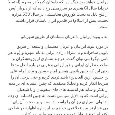
ایرانیان خواهد بود. دیگر این که داستان کربلا در محرم (احتمالا
خرداد) سال 61 هجری در سرزمینی رخ داده که از دیرباز (پس
از فتح بابل به دست کوروش هخامنشی در سال 539 هزاره
نخست پیش از اسلام) در قلمرو ایران باستان قرار داشته
است.
الف. پیوند ایرانیان با عربان مسلمان از طریق شهربانو
در مورد پیوند ایرانیان و عربان مسلمان و شیعه از طریق
بانویی شاهزاده و یا اشراف زاده ایرانی به نام شهربانو (و یا هر
نامی دیگر) می توان گفت، هرچند شماری از پژوهشگران و
صاحب نظران ایرانی و غیر ایرانی و غربی در باره اصل مدعا
یعنی این که چنین بانویی همسر امام حسین و مادر امام علی
بن حسین (زین العابدین) باشد تردید کرده و حتی برخی آن را
صریحا انکار کرده و تحلیلا معتقدند که چنین افسانه ای برآمده
از تفکر و شاید هم اندیشه های های شعوبیان و یا شیعیان
ایرانی است که به دلایل سیاسی دست به چنین افسانه ای زده
اند؛ ولی بسیاری نیز آن را راست دانسته و بر صحت آن پای
می فشارند. من فعلا نمی خواهم در این باره اظهارنظر قطعی
بکنم اما تحقیق قابل توجه و مهم ناهید طیبی در کتاب