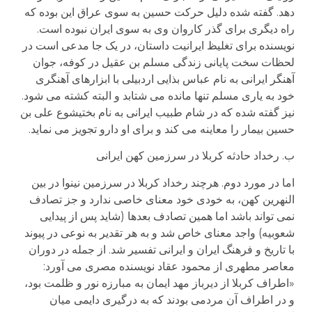
دهد. گفته شده دلیل حرکت حسین به سوی عراق این بوده که
راه دیگری برای گذر کاروان وی به سوی ایران نبوده است.
نویسنده برای تغلیظ ایرانیت داستان، در یک جا مدعی است در
لحظات سخت پایانی زندگی مسلم بن عقیل در کوفه، جوان
آهنگر ایرانی به نام عباس بذایی اردبیلی با ابزارهای آهنگری
خود به یاری مسلم تنها مانده می شتابد و البته کشته می شود.
نیز گفته شده که در شام طبیب ایرانی به نام بختیشوع علی بن
حسین بیمار را معاینه می کند و برای او دارو تجویز می نماید.
ب. رخداد حادثه کربلا در سرزمین کهن ایرانی
اما در مورد دوم. هرچند رخداد کربلا در سرزمین نینوا در بین
النهرین کهن، به خودی خود معنای خاصی ندارد و جز تصادف
نمی تواند باشد اما همین تصادف بعدها (شاید پس از پیدایی
شعوبیه) واجد معنای خاص شد و به هر تقدیر به نوعی در پیوند
با تاریخ و فرهنگ ایران و ایرانی تفسیر شد. از جمله در دوران
معاصر مطهری از محمود عقاد نویسنده مصری می آورد:
«اطراف کربلا از دیرباز مهد ایمان به مبارزه نور و ظلمت بود،
و در اطراف آن مردمی بودند که به درگیری دایمی میان