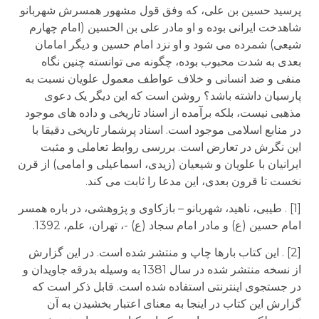
پرسید حسین بن علی، که وفق قول مشهور همسرش شهربانو
شاهدخت ایرانی بوده و او مادر علی بن الحسین (امام چهارم
شیعی) شمرده می شود و او نزد امام حسین و دیگر امامان
بعدی به شدت محبوب بوده، چگونه می توانسته چنین نگاه
منفی و ضد انسانی و خلاف عواطف معمول علویان نسبت به
پارسیان داشته باشد؟ روشن است که این دیگر یک دعوی
مذهبی نیست، بلکه برآمده از اسناد تاریخی و داده های موجود
در منابع اسلامی موجود است. اسناد پرشمار تاریخی دقیقا با
این نگرش در تعارض است. بررسی روابط تعاملی و مثبت
ایرانیان با علویان و شیعیان (زیدی، اسماعیلی و امامی) از قرن
نخست تا قرون بعدی، این مدعا را ثابت می کند.
[1] . طیبی، ناهید، شهربانو – بازکاوی و پژوهشی، در باره همسر
امام حسین (ع) و مادر امام سجاد (ع) -، تهران، علم، 1392.
[2] . این کتاب بارها چاپ و منتشر شده است. در این گزارش
از نسخه منتشر شده در سال 1381 به وسیله بدرقه جاویدان و
در جستجوی اینترنتی استفاده شده است. قابل ذکر است که
گزارش این کتاب در اینجا به معنای اعتبار بخشیدن به آن