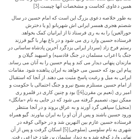
همین دعاوی کجاست و مشخصات آنها چیست.[3]
به طور خلاصه دعوی بزرگ این است که امام حسین در سال
شصتم هجری همسر ایرانی اش شهربانو (و یا دخترش
حورالعین) را به به ری فرستاد تا از ایرانیان کمک بخواهد.
فرستاده حسین وارد ری می شود و در باغ بهار با گیو فرزند
رستم فرخ زاد (سردار ایرانی یزدگرد آخرین پادشاه ساسانی در
جنگ با اعراب مسلمان در جنگ قادسیه) و اسپهبد گیلان و
مازندان پنهانی دیدار می کند و پیام حسین را به آنان می رساند.
پیام این بود که حسین می خواهد به ایران پناهنده شود. مقامات
ایرانی به میل و رغبت پاسخ مثبت می دهند. از آنجا که استقبال
از امام حسین مستلزم بسیج نیرو و جنگ احتمالی با حکومت و
امیر ری (نعیم بن مقرن[4]) بود و چنین کاری در قلمرو ری
ممکن نبود، تصمیم گرفته می شود که در جایی به نام «مانگل»
(منجیل) سپاهی گرد آورند و به عراق بروند و در آنجا منتظر
ورود حسین باشند و پس از آن او را به ایران بیاورند. گیو همراه
فرستاده حسین عازم بین النهرین شد و در حوالی کوفه در
شهری به نام سلوسی (سلوجی)[5] اسکان گرفت و پس از آن
نهانی وارد کوفه شد و به دیدار سلیمان بن صُرَد خزاعی رفت.