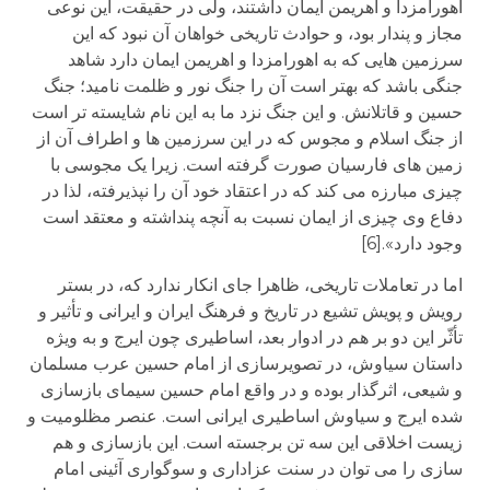
اهورامزدا و اهریمن ایمان داشتند، ولی در حقیقت، این نوعی
مجاز و پندار بود، و حوادث تاریخی خواهان آن نبود که این
سرزمین هایی که به اهورامزدا و اهریمن ایمان دارد شاهد
جنگی باشد که بهتر است آن را جنگ نور و ظلمت نامید؛ جنگ
حسین و قاتلانش. و این جنگ نزد ما به این نام شایسته تر است
از جنگ اسلام و مجوس که در این سرزمین ها و اطراف آن از
زمین های فارسیان صورت گرفته است. زیرا یک مجوسی با
چیزی مبارزه می کند که در اعتقاد خود آن را نپذیرفته، لذا در
دفاع وی چیزی از ایمان نسبت به آنچه پنداشته و معتقد است
وجود دارد».[6]
اما در تعاملات تاریخی، ظاهرا جای انکار ندارد که، در بستر
رویش و پویش تشیع در تاریخ و فرهنگ ایران و ایرانی و تأثیر و
تأثّر این دو بر هم در ادوار بعد، اساطیری چون ایرج و به ویژه
داستان سیاوش، در تصویرسازی از امام حسین عرب مسلمان
و شیعی، اثرگذار بوده و در واقع امام حسین سیمای بازسازی
شده ایرج و سیاوش اساطیری ایرانی است. عنصر مظلومیت و
زیست اخلاقی این سه تن برجسته است. این بازسازی و هم
سازی را می توان در سنت عزاداری و سوگواری آئینی امام