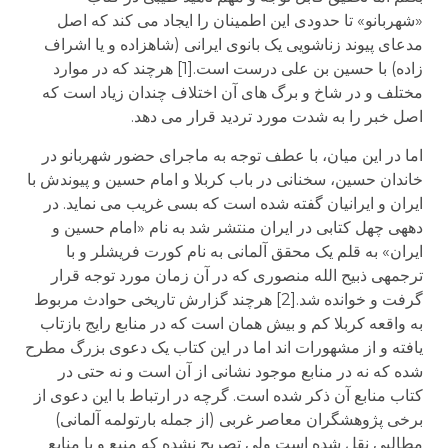
«شهربانو» تا حدودی این اطمینان را ایجاد می کند که اصل
مدعای پیوند زناشویی یک بانوی ایرانی (شاهزاده و یا اشراف
زاده) با حسین بن علی درست است.[1] هرچند که در موارد
مختلف و در شاخ و برگ های آن اختلاف چندان زیاد است که
اصل خبر را به شدت مورد تردید قرار می دهد.
اما در این میان، با عطف توجه به ماجرای حضور شهربانو در
خاندان حسین، سخنانی در باب کربلا و امام حسین و پیوندش با
ایران و ایرانیان گفته شده است که بسی غریب می نماید. در
دهه­ی چهل کتابی در ایران منتشر شد به نام «امام حسین و
ایران» به قلم یک محقق آلمانی به نام کورت فریشلر و با
ترجمه­ی ذبیح الله منصوری که در آن زمان مورد توجه قرار
گرفت و خوانده شد.[2] هرچند گزارش تاریخی حوادث مربوط
به واقعه کربلا کم و بیش همان است که در منابع رایج بازتاب
یافته و از مشهورات اند اما در این کتاب یک دعوی بزرگ مطرح
شده که نه در منابع موجود نشانی از آن است و نه حتی در
کتاب منابع آن ذکر شده است. گرچه در ارتباط با این دعوی از
برخی پژوهشگران معاصر غربی (از جمله بارتولمه آلمانی)
مطالبی نقل شده است ولی تصریح نشده که منبع و یا منابع