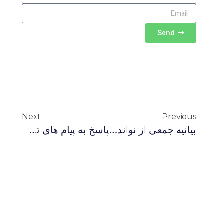
Send
Next
Previous
بیانیه جمعی از نواندیشان دینی: حفظ جان آدمبان بر عزاداری محرم ترجیح قطعی دارد
پاسخ به پیام های تسلیت مرگ مادر