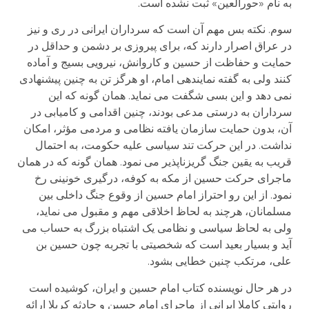
به نام «حورالعین» ثبت نشده است.
سوم. نکته بس مهم آن است که سرداران ایرانی در ری و نیز
در عراق اصرار دارند که، برای پیروزی بر دشمن و حداقل در
حمایت و حفاظت از حسین و کاروانش، نیرویی بسیج و آماده
کنند ولی به گفته نماینده­ی امام، او هرگز تن به چنین پیشنهادی
نمی دهد و این بسی شگفت می نماید. همان گونه که این
سرداران به درستی مدعی بودند، چنین اقدامی و کامیابی در
آن، بدون حمایت سازمان یافته نظامی و مردمی مؤثر، امکان
نداشت. در این حرکت تند سیاسی علیه حکومت، به احتمال
قریب به یقین جنگ گریزناپذیر می نمود. همان گونه که در همان
ماجرای حرکت حسین از مکه به کوفه، درگیری خونینی رخ
نمود. از این رو احتراز امام حسین از وقوع جنگ داخلی بین
مسلمانان، هرچند به لحاظ اخلاقی مهم و مقبول می نماید،
ولی به لحاظ سیاسی و نظامی یک اشتباه بزرگ به حساب می
آید و بسیار بعید است که شخصیتی با تجربه چون حسین بن
علی، مرتکب چنین خطایی بشود.
در هر حال نویسنده کتاب امام حسین و ایران، کوشیده است
روایتی کاملا ایرانی از ماجرای امام حسین و حادثه کربلا ارائه