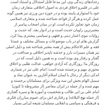
رخدادهای زندگی وی، این مدعا قابل استدلال و استناد است.
علی در قلمرو اخلاق فردی به اصول اخلاقی متعارف زمان
خود با استواری پایبند بوده و در حوزه دین ورزی نیز همین گونه
عمل کرده و هرگز از قواعد شناخته شده و متعارف اسلامی
زمان خود تجاوز نکرده است. او در میان اصحاب پیامبر از
معتبرترین راویان حدیث است و در ادوار بعد، که حدیث و
روایات نبوی اعتبار دینی و فقهی و سیاسی بیشتری پیدا کرد،
گزارش های او در باب موضوعات و مسائل مختلف و عمدتا
فقه و علم الاحکام بیش از همه معتبر شناخته شد و دلیل اصلی
نیز همان ممیزات بارز و خدشه ناپذیر اخلاقی و صداقت در
گفتار و رفتار وی بوده است و به همین دلیل است که در
روزگار ما؛ روزگاری که آزادی خواهی، عدالت طلبی و اخلاق
محوری مهم و برجسته شده است؛ امام علی نیز در شماری
اندکی دیگر از رجال با ایمان اسلام آغازین به عنوان نماد و
سمبل الهام بخش این سه ویژگی برای مسلمانان برجسته و
مهم شده و از جمله در ایران معاصر (از مشروطه تا کنون)
امام علی بن ابی طالب و شخصیت و آموزه ها و سیره گفتاری
(از جمله نهج البلاغه) و رفتاری اش برای عموم مبارزان فکری
و فرهنگی و سیاسی و انقلابی مسلمان شیعه ایرانی بسیار