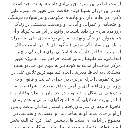
اوست. اما در این مورد، چیز زیادی دانسته نیست. بعید است
که در این دوران نسبتا کوتاه خلافت علی تغییرات مهم و قابل
ذکری در نظام اداری و نهادهای حکومتی و نیز تحولات فرهنگی
و اقتصادی و عمرانی و آبادانی و وضعیت معیشتی در زندگی
روزمره مردم رخ داده باشد. در واقع، در این مدت کوتاه و آن
هم همواره در جنگ و تهدید، به رغم توجه جدی علی به عمران
و آبادانی و سازندگی تمدنی (به گونه ای که در نامه به مالک
اشتر نیز انعکاس دارد)، عملا امکانی برای سازندگی و چنین
اقداماتی، که طبیعتا زمانبر است، فراهم نبود. به ویژه تغییر
مرکز خلافت از مدینه به کوفه نیز به سهم خود می توانست
مشکلاتی به لحاظ مدیریتی ایجاد کند مهم ترین تلاش علی در
حوزة عمومی اجرای برابری در اجرای عدالت و قانون و به
ویژه برابری اقتصادی و تأمین حداقل معیشت شرافتمندانة
توده های بی شکل مردم بود و در حد توان نیز بدان وفادار ماند
اما در نهایت به دلایلی (از جمله جنگهای متوالی و عدم زمان
کافی) جامعه ای سازمان یافته و استوار سامان نیافت و پس
از او بر جای نماند. او به لحاظ دینی و اقتصادی و سیاسی در
مجموع در ادامه¬ی سنت های پیشین عمل کرد که البته بخش
اصلی قواعد اقتصادی و دیوانی و اراضی روزگار خلیفه دوم در