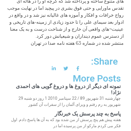
های متنوع ساخته و پرداخته شد که گرچه او را در هاله ای
تقدس ماورایی و حتی فوق بشری در پیچید اما در نهایت موجب
رواج خرافات و افکار و آموزه های غالیانه نیز شد و در واقع در
ادوار بعد سیمای علی را تا حدود زیادی از زمینه-های تاریخی و
عینیت¬های واقعی آن خارج و از شناخت درست و به یک معنا
از دسترس عموم دینداران و شیعیانش دور کرد.
منتشر شده در شماره 63 هفته نامه صدا در تهران
Share:
More Posts
نمونه ای دیگر از دروغ ها و دروغ گویی های احمدی
نژاد!
چهارشنبه 31 شهریور 89 / 22 سپتامبر 2010 1 روز دو شنبه 29
شهریور به رم رفتم و ویزای آلمان را از سفرات آن کشور
پاسخ به چند پرسش یک خبرنگار
هفته پیش هم پنج پرسش از من شده بود که به آن ها پاسخ دادم. اول
فکر می کردم مارکو از من پرسیده اما در