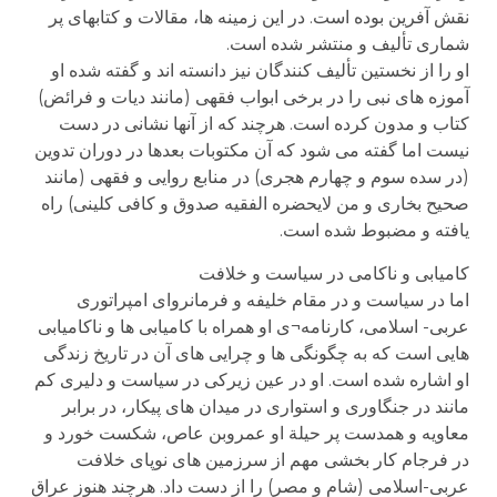
نقش آفرین بوده است. در این زمینه ها، مقالات و کتابهای پر
شماری تألیف و منتشر شده است.
او را از نخستین تألیف کنندگان نیز دانسته اند و گفته شده او
آموزه های نبی را در برخی ابواب فقهی (مانند دیات و فرائض)
کتاب و مدون کرده است. هرچند که از آنها نشانی در دست
نیست اما گفته می شود که آن مکتوبات بعدها در دوران تدوین
(در سده سوم و چهارم هجری) در منابع روایی و فقهی (مانند
صحیح بخاری و من لایحضره الفقیه صدوق و کافی کلینی) راه
یافته و مضبوط شده است.
کامیابی و ناکامی در سیاست و خلافت
اما در سیاست و در مقام خلیفه و فرمانروای امپراتوری
عربی- اسلامی، کارنامه¬ی او همراه با کامیابی ها و ناکامیابی
هایی است که به چگونگی ها و چرایی های آن در تاریخ زندگی
او اشاره شده است. او در عین زیرکی در سیاست و دلیری کم
مانند در جنگاوری و استواری در میدان های پیکار، در برابر
معاویه و همدست پر حیلة او عمروبن عاص، شکست خورد و
در فرجام کار بخشی مهم از سرزمین های نوپای خلافت
عربی-اسلامی (شام و مصر) را از دست داد. هرچند هنوز عراق