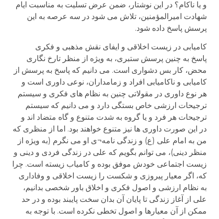
و یا ناکام؟ در این نوشتار، ضمن عرض تسلیت به مناسبت ایام
شهادت امیرالمؤمنین، تلاش می شود در سه عرصه به این
پرسش پاسخ داده شود.
کامیابی در زیست اخلاقی و ایفای نقش مذهبی و فکری
پاسخ به چنین پرسش ستبری، به ویژه از منظر تارخ نگاری
محض، کار بس دشواری است. می دانیم که پاسخ به پرسش از
کامیابی و ناکامیابی افراد و زمامداران، نوعی داوری است و
هر نوع داوری در مقولاتی چنین به نظام های فکری و سیستم
ترجیحات ارزشی خاص بستگی دارد و می دانیم که سیستم
ترجیحات هر فرد و یا گروه به شدت متنوع و گاه متضاد اند و
در این صورت داوری ها نیز متنوع خواهند بود. اما از منظری که
من به امام علی (ع) و زندگی نامه¬ی او می نگرم (به ویژه از
منظر دینی)، می توانم بگویم که علی در زندگی فردی و دینی و
زیست اجتماعی خودش موفق بوده و کامیاب زیسته است. چرا
که، اگر معیار پیروزی و شکست را زیست اخلاقی و وفاداری
به نظام ارزشی و اصول فکری و اخلاق باور شخصی بدانیم،
علی از آغاز زندگی تا پایان آن بدان سخت پایبند بوده و در حد
ممکن از آن معیارها و اصول تخطی نکرده است. با توجه به