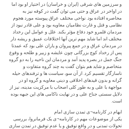
و سرزمین های شرقی (ایران و خراسان) در اختیار او بود اما
در اواخر در عراق و حتی می توان گفت در کوفه نیز به
محاصره افتاده بود. نواحی مختلف عراق پیوسته مورد هجوم
نظامی و قتل و غارت نظامیان معاویه بود و علی قادر نبود از
مردمان قلمرو خود دفاع مؤثر بکند. علل و عوامل این رخداد
مختلف اند اما شاید مهم ترین آنها اختلافات عمیق و ریشه دار
در مردمان عراق و در جمع پیروان و یاران علی بود که عمدتا
پس از رخداد کوچ بزرگانی چون عایشه و زبیر و طلحه و وقوع
جنگ جمل در بصره پدید آمد و مردمان این ناحیه را به دو گروه
متخاصم و شاید هم بتوان گفت به چند گروه متفاوت و
ناسازگار تقسیم کرد. از آن سو، سیاست ها و ترفندهای حیله
گرانه و بدون قیدهای اخلاقی و دینی معاویه و گروه او در
مواجهة با علی و به طور کلی اصحاب با مرکزیت مدینه، نیز از
دلایل سستی جناح علی و در نهایت ناکامی های این جبهه بوده
است.
ابهام در کارنامه¬ی تمدن سازی امام
یکی از موضوعات مهم در کارنامه¬ی یک فرمانروا، بررسی
تحولات تمدنی و در واقع توفیق و یا عدم توفیق در تمدن سازی