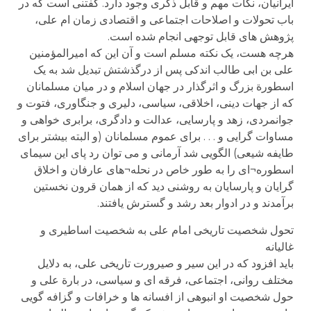
ایرانیان، نکات مهم و قابل ذکری وجود دارد. گفتنی است که در
باب تحولات و اصلاحات اجتماعی و اقتصادی زمان ام علی،
پژوهش های قابل توجهی انجام شده است.
هرچه هست، یک نکته مسلم است و آن این که امیرالمؤمنین
علی بن ابی طالب اندکی پس از درگذشتش تبدیل شد به یک
اسطورة بزرگ و اثرگذار در جهان اسلام و در میان مسلمانان
که از جهات دینی، اخلاقی، سیاسی، دلیری و جنگاوری، فتوت و
جوانمردی، زهد و پارسایی، عدالت و دادگری، برابری خواهی و
مساوات گرایی و . . . برای عموم مسلمانان (و البته بیشتر برای
طایفه شیعی) الگویی شد آرمانی و می توان رد پای این سیمای
اسطوره¬ای را به طور خاص در نحله¬های عارفان و اخلاق
گرایان و پارسایان به روشنی دید که از همان قرون نخستین
برآمدند و در ادوار بعد رشد و گسترش یافتند.
تحول شخصیت تاریخی امام علی به شخصیت اساطیری و
غالیانه
باید افزود که در این سیر و صیرورت تاریخی علی، به دلایل
مختلف روانی، اجتماعی، فرقه ای و سیاسی، در بارة علی و
حول شخصیت او انبوهی از افسانه ها و خرافات و گزافه گویی