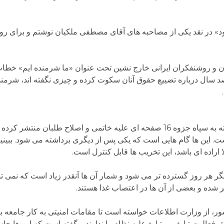
ود» در نقد یکی از مصاحبه های آقای مصطفی ملکیان نوشتم و برای روز
مضای حدود 300 نفر از نویسندگان و روشنفکران ایرانی خارج نشین تحت عنوان «ما شرمنده ایم»
د سال درباره تضییع حقوق آنان سکوت کرده و چیزی نگفته اند، شرمند
طبق گزارش سایت روز نشریه «صبح صادق» وابسته به سپاه جزوه 16 صفحه ای علیه خاتمی و اصلاح ط
. این ها گام هایی است که یکی پس از دیگری برداشته می شود. ببینیم 
ا اراده ای باشد، این تخریب ها قابل کنترل است.
 هر روز گسترده تر می شود و شمار آن ها آنقدر زیاد است که نمی توان
 شده و بعضی از آن ها در اعتصاب غذا هستند.
ر، از وزارت اطلاعات خواسته است تا مقامات امنیتی به کار جامعه به
فعالیت تبلیغی و تبلیغ علیه نظام را ندارند و گفته است که این ها جا