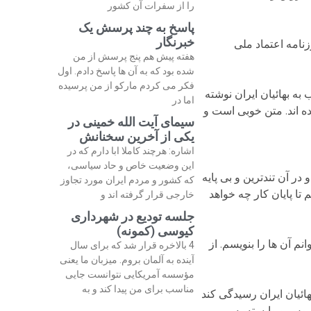
را از سفرات آن کشور
پاسخ به چند پرسش یک
خبرنگار
نامه اعتماد ملی
هفته پیش هم پنج پرسش از من
شده بود که به آن ها پاسخ دادم. اول
فکر می کردم مارکو از من پرسیده
 خطاب به بهائیان ایران نوشته
اما در
ه اند. متن خوبی است و
سیمای آیت الله خمینی در
یکی از آخرین سخنانش
اشاره: هرچند کاملا ابا دارم که در
این وضعیت خاص و حاد سیاسی،
لبان منتشر کرده و در آن تندترین و بی پایه
که کشور و مردم ایران مورد تجاوز
تا پایان کار چه خواهد
خارجی قرار گرفته اند و
جلسه تودیع در شهرداری
کیوسی (کمونه)
م آن ها را بنویسم. از
4 بالاخره قرار شد که برای سال
آینده به آلمان بروم. میزبان ما یعنی
مؤسسه آمریکایی نتوانست جایی
مناسب برای من پیدا کند و به
ائیان ایران رسیدگی کند
سوس و وابسته به