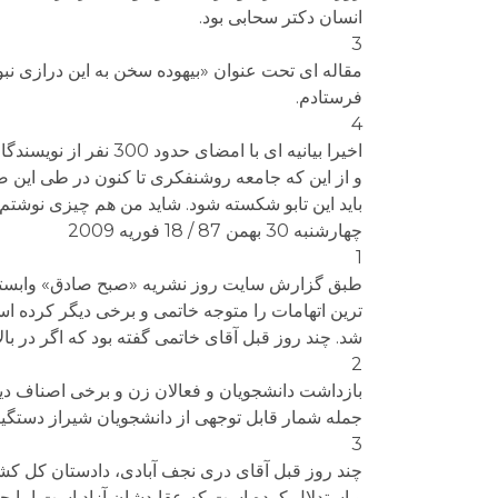
انسان دکتر سحابی بود.
3
مقاله ای تحت عنوان «بیهوده سخن به این درازی نب
فرستادم.
4
اخیرا بیانیه ای با ا
و از این که جامعه روشنفکری تا کنون در طی این ص
باید این تابو شکسته شود. شاید من هم چیزی نوشتم.
چهارشنبه 30 بهمن 87 / 18 فوریه 2009
1
ترین اتهامات را متوجه خاتمی و برخی دیگر کرده است
شد. چند روز قبل آقای خاتمی گفته بود که اگر در بال
2
بازداشت دانشجویان و فعالان زن و برخی اصناف دیگر
جمله شمار قابل توجهی از دانشجویان شیراز دستگیر
3
چند روز قبل آقای دری نجف آبادی، دادستان کل کشو
و استدلال کرده است که عقایدشان آزاد است اما حق 