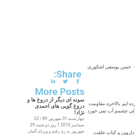
حسن یوسفی اشکوری
Share:
More Posts
نمونه ای دیگر از دروغ ها و
که به ایران باز گردم و برای روز 28 اسفند بلیط رزو کرده ایم. بالاخره مقاومت
دروغ گویی های احمدی
م ولی چشمم آب نمی خورد
نژاد!
چهارشنبه 31 شهریور 89 / 22
سپتامبر 2010 1 روز دو شنبه 29
شهریور به رم رفتم و ویزای آلمان
 داروین و کتاب خلقت