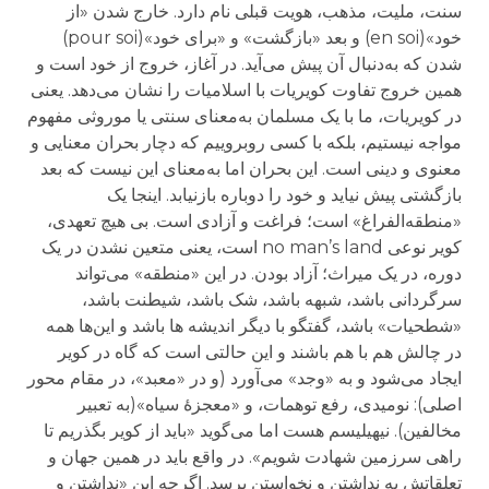
سنت، ملیت، مذهب، هویت قبلی نام دارد. خارج شدن «از
خود»(en soi) و بعد «بازگشت» و «برای خود»(pour soi)
شدن که به‌دنبال آن پیش می‌آید. در آغاز، خروج از خود است و
همین خروج تفاوت کویریات با اسلامیات را نشان می‌دهد. یعنی
در کویریات، ما با یک مسلمان به‌معنای سنتی یا موروثی مفهوم
مواجه نیستیم، بلکه با کسی روبروییم که دچار بحران معنایی و
معنوی و دینی است. این بحران اما به‌معنای این نیست که بعد
بازگشتی پیش نیاید و خود را دوباره بازنیابد. اینجا یک
«منطقه‌الفراغ» است؛ فراغت و آزادی است. بی هیچ تعهدی،
کویر نوعی no man’s land است، یعنی متعین نشدن در یک
دوره، در یک میراث؛ آزاد بودن. در این «منطقه» می‌تواند
سرگردانی باشد، شبهه باشد، شک باشد، شیطنت باشد،
«شطحیات» باشد، گفتگو با دیگر اندیشه ها باشد و این‌ها همه
در چالش هم با هم باشند و این حالتی است که گاه در کویر
ایجاد می‌شود و به «وجد» می‌آورد (و در «معبد»، در مقام محور
اصلی): نومیدی، رفع توهمات، و «معجزهٔ سیاه»(به تعبیر
مخالفین). نیهیلیسم هست اما می‌گوید «باید از کویر بگذریم تا
راهی سرزمین شهادت شویم». در واقع باید در همین جهان و
تعلقاتش به نداشتن و نخواستن برسد. اگرچه این «نداشتن و