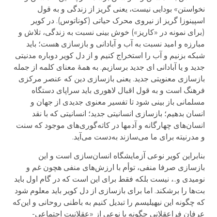
نخواستن» بودایی نیست، یعنی گریز از زندگی و به قول
اسپینوزا گریز از نیروی محرک حیاتی (کوناتوس). در کویر
(برای نمونه در «کاریز») خوش بینی نسبت به زندگی، تلاش و
مبارزه و امید نسبت به آب و آبادانی و بازسازی هست؛ باید
شبکه بزنیم و آب را استخراج کنیم و از دل کویر دوباره مدنیتی
جدید و یا آبادانی ای جدید برسازیم. به همهٔ معنای کلمه از جمله
بازسازی معنویتی جدید. یعنی بازسازی دین که عنصر مرکزی
فرهنگ است و به قول اقبال لاهوری باید سراپای دستگاه
مسلمانی باز بینی شود تا تفسیر معنوی جدیدی از جهان و
انسان بدهیم؛ بازسازی انسانیتی جدید؛ انسانیتی که با نقد
انسان‌های چهارگانه و آدمها در کاته‌گوری‌های موجود که سنت
و مدرنیته برای ما می‌سازند به‌دست می‌آید.
بنابراین کویر نوعی آزمایشگاه انسان‌سازی است و این
بازسازی صرفا منفی، توأم با ارزش‌های منفی هچون غم و
نومیدی و..، نیست بلکه فقط برای این است که در گام اول باید
بت‌ها را برشکند. اما برای بازسازی از دل کویر باید معلوم شود
که چگونه این نیهیلیسم را تبدیل کنیم به باطنی روحانی و این‌که
عرفانِ فراعقلانی چگونه با نوعی از «عقلانیت اجتماعی-