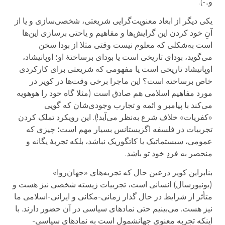
و..-).
یکی دیگر از ابعاد معنویت‌گرایی شریعتی، شخصی‌سازی و یا از
آنِ خود کردن این گرایش‌ها و مفاهیم و یاحتی برسازی این‌ها
است به‌شکلی که معلوم نیست وقتی مثلا از بودا سخن
می‌گوید، بودای تاریخی است یا بودای برساختهٔ او؛ اوپانیشاد،
اوپانیشاد تاریخی است یا مفهومی که شریعتی برای کارکردی
خاص برساخته است؟ این ماجرا برخی وقت‌ها در کویر در
مورد مفاهیم اسلامی هم صادق است (مثلا گاه خود را هوهویه
می‌کند با پیامبر و ائمه و تجارب وجودی‌شان که گویی
«کفریات» خلاف شرع به‌نظر می‌آید!). این رویکرد تملک کردن
تجربیات در فلسفه اگزیستانس بسیار مهم است؛ چیزی که
عمومی، سیستماتیک یا کاتگوریک نباشد، بلکه تجربهٔ یگانه و
منحصر به فردِ خود تو باشد.
بنابراین کویر درعین حال که تجربه‌های «جهان‌روا»
(یونیورسال) انسانی است، تجربیات زیسته شخصی نیز هست و
متأثر از شرایط در حال گذار زمانی-مکانی و ایرانی-اسلامی ما
نیز هست. می‌بینیم حتی نمادهای سیاسی در آن حضور دارند. با
اینکه تجربه معنوی جهانشمول است به نمادهای سیاسی-