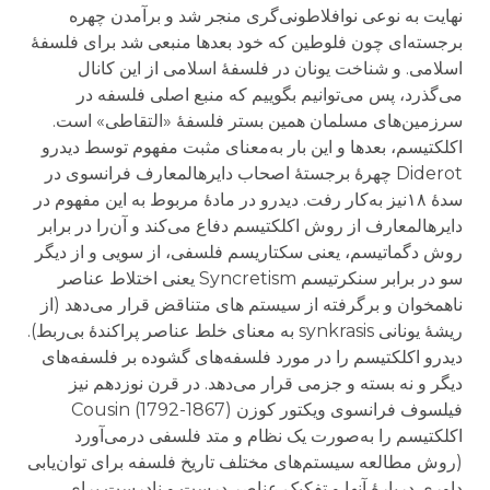
نهایت به نوعی نوافلاطونی‌گری منجر شد و برآمدن چهره
برجسته‌ای چون فلوطین که خود بعدها منبعی شد برای فلسفهٔ
اسلامی. و شناخت یونان در فلسفهٔ اسلامی از این کانال
می‌گذرد، پس می‌توانیم بگوییم که منبع اصلی فلسفه در
سرزمین‌های مسلمان همین بستر فلسفهٔ «التقاطی» است.
اکلکتیسم، بعدها و این بار به‌معنای مثبت مفهوم توسط دیدرو
Diderot چهرهٔ‌ برجستهٔ اصحاب دایرهالمعارف فرانسوی در
سدهٔ ۱۸نیز به‌کار رفت. دیدرو در مادهٔ مربوط به این مفهوم در
دایرهالمعارف از روش اکلکتیسم دفاع می‌کند و آن‌را در برابر
روش دگماتیسم، یعنی سکتاریسم فلسفی، از سویی و از دیگر
سو در برابر سنکرتیسم Syncretism یعنی اختلاط عناصر
ناهمخوان و برگرفته از سیستم های متناقض قرار می‌دهد (از
ریشهٔ یونانی synkrasis به معنای خلط عناصر پراکندهٔ بی‌ربط).
دیدرو اکلکتیسم را در مورد فلسفه‌های گشوده بر فلسفه‌های
دیگر و نه بسته و جزمی قرار می‌دهد. در قرن نوزدهم نیز
فیلسوف فرانسوی ویکتور کوزن Cousin (1792-1867)
اکلکتیسم را به‌‌صورت یک نظام و متد فلسفی درمی‌آورد
(روش مطالعه سیستم‌های مختلف تاریخ فلسفه برای توان‌یابی
داوری دربارهٔ آنها و تفکیک عناصر درست و نادرست برای