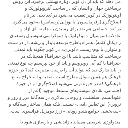
می دهند که باید از دل کویر دوباره بهشتی برخیزد. این روش
برساختن جهان و انسان که در ساحت آنتروپولوژیک و
اونتولوژیک در کویر تعقیب می‌شود در بُعد دینی نیز نام
اصلاح‌گری(رفرماسیون) یا نوزایی(رنسانس) به‌خود می‌گیرد.
در بُعد اجتماعی هم نقد برای رسیدن به جامعه ای آزاد و
عادلانه (سوسیال-دموکراتیک یا دموکراسی سوسیال به‌معنای
رادیکال کلمه)، همراه باطرح توسعه پایدار و ریشه دار در سنت
و متوازن با بوم-زیست «کویری». در کویر چگونه باید تمدنی
برساخت که متناسب باشد با این جغرافیا؟ همچنانکه در
جغرافیا با کم آبی روبروییم و باید از خود بپرسیم چه نوع تمدنی
را باید تدارک دید که بتواند آب را درست مدیریت کند؟ در حوزهٔ
فرهنگ هم همین سوال مطرح است: تصفیه و استخراج منابع
فرهنگی! که در حوزهٔ دینی می‌شود اصلاح‌گری؛ و در حوزهٔ
اجتماعی، نقادی سیستم‌های مسلط موجود (اعم از
فئودالیسم، سلطنت، و روحانی‌سالاری در سه‌گانهٔ «زر و زور و
تزویر»). این‌ تعابیر «ادبی» نیست؛ بلکه همان ساختار سه‌گانه و
«سه‌بخشی جوامع هندواروپایی» ژرژ دومزیل فرانسوی است.
متدولوژی شریعتی می‌باید بازاندیشی و بازسازی شود تا