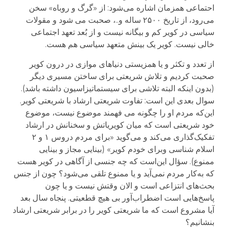
احتماعی همزمان اشاره می‌شود: از «گرگ و روباه» سخن
می‌رود، از تاریخ ۲۵۰۰ ساله و..، صحبت می شود و مقولات
سیاسی در کویر کم و بیگانه نیست و از بُعد تعهد اجتماعی
خالی نیست. کویر یک بینش متعهد سیاسی هم هست.
از تعدد و تکثر و یا همزیستی دنیاهای موازی در درون کویر
صحبت کردیم و تلاش شریعتی برای ساختن مسیری دیگر
(بدون اینکه البته تلاشی برای سیستماتیزاسیون داشته باشد).
سوال بعدی این است: تفاوت شریعتی ارشاد با شریعتی کویر.
این‌که مردم او را چگونه می فهمند موضوع نیست، موضوع
خود شریعتی است که میان کویریاتش و سخنانش در ارشاد
تفکیک‌گذاری می‌کند و می‌گوید «برای مردم دروس ۱ و ۲
اسلام شناسی وبرای خودم کویر» (بینایی مجاز و بینایی
ممنوع). سؤال این‌است که چه جنسی از آگاهی در کویر هست
که به‌کار مردم نمی‌آید و یا ممنوع تلقی می‌شود؟ چون از جنس
بحث‌های انتزاعی است و الان وقتش نیست و یا چون
پاسخ‌هایی است اضطراب‌آور بی هیچ قطعیتی. پنجاه سال بعد
آیا مشروع است که ما شریعتی کویر را در برابر شریعتی ارشاد
بنشانیم؟