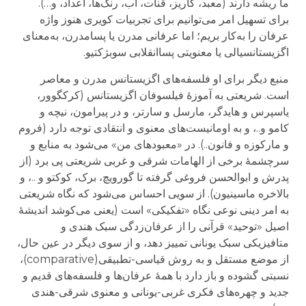
ما ریشه دارند (معبد، کاریز، قنات، آب، رنگ‌ها، اعداد، و…).
برای تسهیل امر می‌توانیم برای تجربیات کویری هنوز واژه
عرفان را به‌کار بریم؛ اما عرفانی مدرن یا پسامدرن، به‌معنای
اگزیستانسیالی یا معنویتی پساانقلابی سوبژکتیو.
منبع دیگر برای او فلسفه‌های اگزیستانس مدرن و معاصر
است. شریعتی به آموزهٔ فیلسوفان اگزیستانس (کرکگوور،
یاسپرس و هایدگر، مارسل و سارتر، و در پیرامون، نیچه و
کامو و..، و به اومانیست‌های معنوی و انتقادی توجه دارد (فروم
و مارکوزه و فانون..). در «معبودهای من» می‌شود به منابع و
سرچشمهٔ برخی از الهامات شرقی و غربی شریعتی پی برد (از
پدرش و ابوالحسن فروغی گرفته تا گورویچ، برک، کوکتو و ..، و
بالاخره ماسینیون). از سویی احساس می‌شود که نگاه شریعتی
به امر دینی نوعی نگاه «تفکیکی» است (یعنی می‌کوشد اندیشهٔ
اصیل «توحید» قرآنی را از عرفان‌زدگی سبک هندی و
متافیزیکی سبک یونانی تمییز دهد، و از سوی دیگر در عین حال،
از موضع مستقل و به روش قیاسی-تطبیقی(comparative)،
نسبتی گشوده و باز دارد با همهٔ عرفان‌ها و فلسفه‌های قدیم و
جدید و چهره‌های فکری غربی-یونانی و معنوی شرقی-هندی