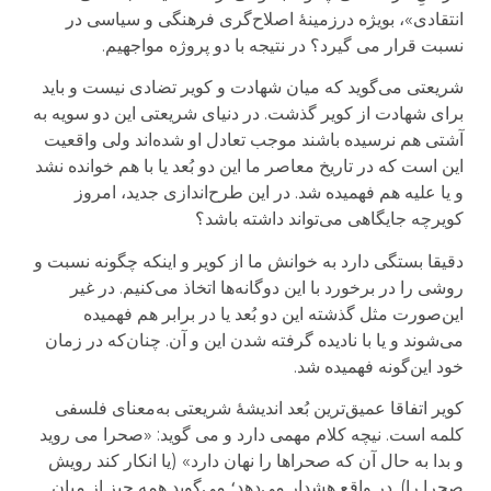
انتقادی»، بویژه درزمینهٔ اصلاح‌گری فرهنگی و سیاسی در
نسبت قرار می گیرد؟ در نتیجه با دو پروژه مواجهیم.
شریعتی می‌گوید که میان شهادت و کویر تضادی نیست و باید
برای شهادت از کویر گذشت. در دنیای شریعتی این دو سویه به
آشتی هم نرسیده باشند موجب تعادل او شده‌اند ولی واقعیت
این است که در تاریخ معاصر ما این دو بُعد یا با هم خوانده نشد
و یا علیه هم فهمیده شد. در این طرح‌اندازی جدید، امروز
کویرچه جایگاهی می‌تواند داشته باشد؟
دقیقا بستگی دارد به خوانش ما از کویر و اینکه چگونه نسبت و
روشی را در برخورد با این دوگانه‌ها اتخاذ می‌کنیم. در غیر
این‌صورت مثل گذشته این دو بُعد یا در برابر هم فهمیده
می‌شوند و یا با نادیده گرفته شدن این و آن. چنان‌که در زمان
خود این‌گونه فهمیده شد.
کویر اتفاقا عمیق‌ترین بُعد اندیشهٔ شریعتی به‌معنای فلسفی
کلمه است. نیچه کلام مهمی دارد و می گوید: «صحرا می روید
و بدا به حال آن که صحراها را نهان دارد» (یا انکار کند رویش
صحرا را). در واقع هشدار می‌دهد؛ می‌گوید همه چیز از میان