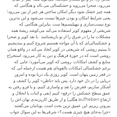
می‌رود، صحرا می‌روید و خشکسالی می بالد و هنگامی که
همه چیز خشک شود دیگر امکان ساختن هر چیز از بین می‌رود؛
یعنی شرایط امکان و بودن چیزها نیست می‌شود و این بدترین
نوع نیست‌سازی و نیهیلیسم‌ها ست. بنابراین هنگامی که
شریعتی از مفهوم کویر استفاده می‌کند می‌کوشد ریشهٔ همه
مشکلات ما را در شرق را از نو بازبشناسد . با نقد کویر و صحرا
و خشکسالی‌ای که با آن مواجه هستیم شروع کنیم و بیندیشیم
تا ببینیم روشی که شریعتی در کویر اتخاذ می‌کند در واقع همان
روشی است که در حوزهٔ فرهنگ و دین به کار می‌رود: استخراج
منابع و کشف امکانات. روشی که کویر می‌آموزد؛ جایی که
برغم خشکسالی امکانات بالقوه‌ای هم هست ازجمله آبی که
در قعر زمین پنهان است. کویر روزی یک دریا بوده و امروز
دریایی را در دل خود دارد. پس باید «باطن» کویر را کشف و
آشکار سازیم، قعرش را نقد و واسازی کنیم، و با فرو رفتن به
عمق سطح‌ خشکش را «رفع» کنیم (نفی و اثبات یا انحلال و
ارتفاع aufheben هگلی) و از طریق کاریزبندی نهان اش را
بیرونن ریزیم. این عمیق ترین بحث است. یونانیان می‌گفتند:
«چرا به‌جای هیچ چیزی هست؟» شرقی‌ها به این سوال جواب