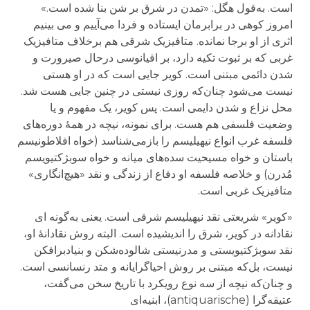
است. به‌قول هگل: «تمدن در شرق بر شن بنا شده است.»
امروز کوهی در برابرمان ایستاده و فردا می‌آییم و می بینیم
اثری از او برجا نمانده. متافیزیک شرقی هم برخلاف متافیزیک
غربی که بر ثبوت تکیه دارد، بر اقیانوسی درحال صیرورت و
شدن دائمی مبتنی است. کویر جایی است که در او هستی
نیست می‌شود چنان‌که روزی نیستی در چنین جایی هست شد.
محل نزاع و شدن دایمی است. پس کویر، یک مفهوم و یا
وضعیت فلسفی هم هست. برای نمونه، نیچه در همهٔ دوره‌های
فلسفه غرب انواع نیهیلیسم را بازمی‌شناسد (خواه افلاطونیسم
باستان و خواه مسیحیت سده‌های میانه و خواه سوبژکتیویسم
مُدرن) و خلاصه فلسفه او دفاع از زندگی و نقد «هیچ‌انگاری»
متافیزیک غربی است.
«کویر» شریعتی نقد نیهیلیسم شرقی است. یعنی به‌گونه ای
نقادانه در کویر، شرق را اندیشیده است. البته روش نقادانهٔ او،
نقد سوبژکتیویستی و مدرنیستی شالوده‌شکن و بنیادبرافکن
نیست، بل‌که مبتنی بر روش احیاگرایانه و متد رنسانسی است.
و چنان‌که نیچه از سه نوع رویکرد با تاریخ سخن می‌گفت،
عتیقه‌گرا (antiquarische)، ابنیه‌ای