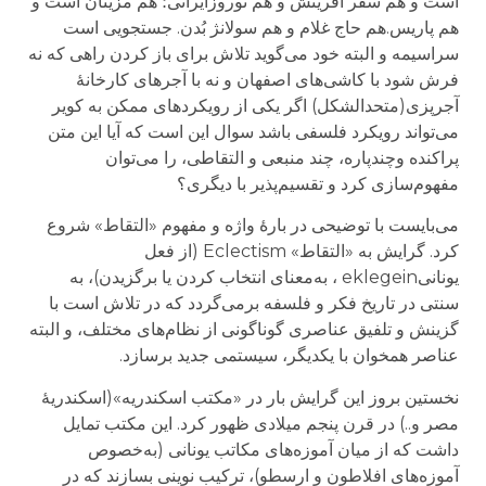
است و هم سفر آفرینش و هم نوروزایرانی؛ هم مزینان است و
هم پاریس.هم حاج غلام و هم سولانژ بُدن. جستجویی است
سراسیمه و البته خود می‌گوید تلاش برای باز کردن راهی که نه
فرش شود با کاشی‌های اصفهان و نه با آجرهای کارخانهٔ
آجرپزی(متحدالشکل) اگر یکی از رویکردهای ممکن به کویر
می‌تواند رویکرد فلسفی باشد سوال این است که آیا این متن
پراکنده وچندپاره، چند منبعی و التقاطی، را می‌توان
مفهوم‌سازی کرد و تقسیم‌پذیر با دیگری؟
می‌بایست با توضیحی در بارهٔ واژه و مفهوم «التقاط» شروع
کرد. گرایش به «التقاط» Eclectism (از فعل
یونانیeklegein ، به‌معنای انتخاب کردن یا برگزیدن)، به
سنتی در تاریخ فکر و فلسفه برمی‌گردد که در تلاش است با
گزینش و تلفیق عناصری گوناگونی از نظام‌های مختلف، و البته
عناصر همخوان با یکدیگر، سیستمی جدید برسازد.
نخستین بروز این گرایش بار در «مکتب اسکندریه»(اسکندریهٔ
مصر و..) در قرن پنجم میلادی ظهور کرد. این مکتب تمایل
داشت که از میان آموزه‌های مکاتب یونانی (به‌خصوص
آموزه‌های افلاطون و ارسطو)، ترکیب نوینی بسازند که در