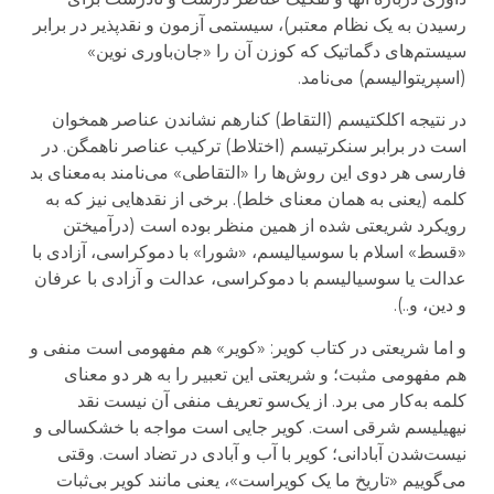
رسیدن به یک نظام معتبر)، سیستمی آزمون و نقدپذیر در برابر
سیستم‌های دگماتیک که کوزن آن را «جان‌باوری نوین»
(اسپریتوالیسم) می‌نامد.
در نتیجه اکلکتیسم (التقاط) کنارهم نشاندن عناصر همخوان
است در برابر سنکرتیسم (اختلاط) ترکیب عناصر ناهمگن. در
فارسی هر دوی این روش‌ها را «التقاطی» می‌نامند به‌معنای بد
کلمه (یعنی به همان معنای خلط). برخی از نقدهایی نیز که به
رویکرد شریعتی شده از همین منظر بوده است (درآمیختن
«قسط» اسلام با سوسیالیسم، «شورا» با دموکراسی، آزادی با
عدالت یا سوسیالیسم با دموکراسی، عدالت و آزادی با عرفان
و دین، و..).
و اما شریعتی در کتاب کویر: «کویر» هم مفهومی است منفی و
هم مفهومی مثبت؛ و شریعتی این تعبیر را به هر دو معنای
کلمه به‌کار می برد. از یک‌سو تعریف منفی آن نیست نقد
نیهیلیسم شرقی است. کویر جایی است مواجه با خشکسالی و
نیست‌شدن آبادانی؛ کویر با آب و آبادی در تضاد است. وقتی
می‌گوییم «تاریخ ما یک کویراست»، یعنی مانند کویر بی‌ثبات