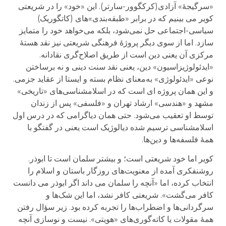
«سرگیجهٔ» آزادی(کرکگوور-سارتر). این «خود» را در شریعتی
کویر می بینیم که در برابر «طبقه‌بندی»های (کاتگوریک)
سیاسی-اجتماعی حل نمی‌شود، بلکه می‌خواهد خود را متمایز
سازد. اما از سوی دیگر پروژهٔ فرهنگی شریعتی نیز نقد هستهٔ
مرکزی آن یعنی دین است از طریق اصلاح‌گری نقادانه.
«ایدئولوژیزاسیون» دین، یعنی نقد سنت دینی و نه برساختن
نوعی «ایدئولوژی» به‌معنای نظام بسته و ایستا از عقاید جزمی.
و این همان پروژه ای است که در اسلامشناسی‌های «تاریخی»
مشهد و «هندسی» ارشاد تهران و «فلسفی» پس از زندان
توسط او تعقیب می‌شود. حتی همان دیاگرامی که در درس اول
اسلامشناسی ترسیم شده دیالوژیک است یعنی در گفتگو با
همهٔ فلسفه‌ها و دین‌ها.
کویر اما خود شریعتی است؛ و بیشتر سلمان است تا ابوذر.
روشنفکری آمده از معنویت‌های روزگار باستان و اسلام را
انتخاب کرده، اما «آنچه را سلمان می داند اگر ابوذر می دانست
کافر می‌گشت». شریعتی کافر نشد، اما این شک‌ها و
سرگردانی‌ها و اضطراب‌ها را تجربه کرده بود. زیر سؤال رفتن
همهٔ مقولات یا کاته‌گوری‌های «هویتی». نیست‌‌ و نوسازی آنچه