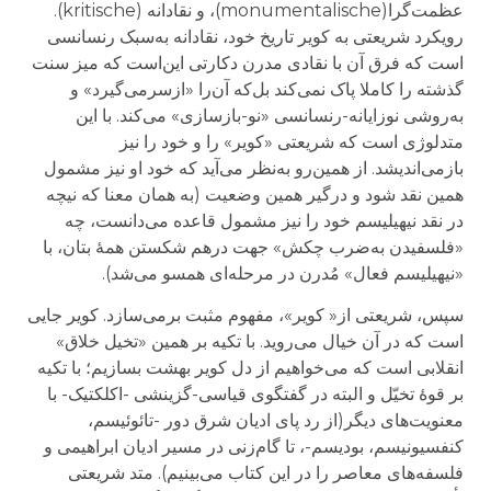
عظمت‌گرا(monumentalische)، و نقادانه (kritische).
رویکرد شریعتی به کویر تاریخ خود، نقادانه به‌سبک رنسانسی
است که فرق آن با نقادی مدرن دکارتی این‌است که میز سنت
گذشته را کاملا پاک نمی‌کند بل‌که آن‌را «ازسرمی‌گیرد» و
به‌روشی نوزایانه-رنسانسی «نو-بازسازی» می‌کند. با این
متدلوژی است که شریعتی «کویر» را و خود را نیز
بازمی‌اندیشد. از همین‌رو به‌نظر می‌آید که خود او نیز مشمول
همین نقد شود و درگیر همین وضعیت (به همان معنا که نیچه
در نقد نیهیلیسم خود را نیز مشمول قاعده می‌دانست، چه
«فلسفیدن به‌ضرب چکش» جهت درهم شکستن همهٔ بتان، با
«نیهیلیسم فعال» مُدرن در مرحله‌ای همسو می‌شد).
سپس، شریعتی از« کویر»، مفهوم مثبت برمی‌سازد. کویر جایی
است که در آن خیال می‌روید. با تکیه بر همین «تخیل خلاق»
انقلابی است که می‌خواهیم از دل کویر بهشت بسازیم؛ با تکیه
بر قوهٔ تخیّل و البته در گفتگوی قیاسی-گزینشی -اکلکتیک- با
معنویت‌های دیگر(از رد پای ادیان شرق دور -تائوئیسم،
کنفسیونیسم، بودیسم-، تا گام‌زنی در مسیر ادیان ابراهیمی و
فلسفه‌های معاصر را در این کتاب می‌بینیم). متد شریعتی