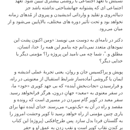
نسبتش با تعهد اجتماعی با ‌روشنی بیشتری تبیین شود. تعهد
اجتماعی ای که پشتوانه جهانشناختی نداشته باشد جز
دنباله‌روی و تقلید و وارداتی اندیشیدن و پیروی از مُدهای زمانه
نخواهد بود و تحت تأثیر دوره های مختلف، بالاپایین می‌شود و از
میان می‌رود.
دکتر در نامه‌ای به دوست می نویسد: «ومن اکنون پشت این
نمودهای متعدد نمی‌دانم چه بنامم این همه را: خدا، انسان،
مطلق و..”، شما چه می نامید این پروژه را؟ مؤمنی دیگر یا
خدایی دیگر؟
پویش و پراکسیس جان و روان، یعنی تجربهٔ عملی اندیشه و
ایمان یا گروشی آماده‌ساز شرایط استقبال از معنویتی در راه،
و فرارسیدن «نجات‌بخشِ آینده» که بی جهد کویری «خود» ما،
در سفر معنوی‌ به «معبد» جهانِ درون، هرگز فرانخواهد رسید.
سفر معبد در کویر گام سپردن در مسیری است که رونده و
مقصد و راه در آن به «یک‌تویی» می‌رسند. خدای آینده تنها برای
یاری چنین مؤمنی از راه خواهد رسید تا کویر وحشت امروز را
به گلستان فردا بدل سازد. پس طرح‌افکنی (پروژه) این کتاب
بر کندن نقاب کویر است و نقب زدن به عمق او و حفر