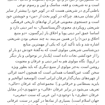
است و نه شریعت و فقه، مناسک و آیین و رسوم. نوعی
باطنی‌گری در شریعتی هست که در کویر خود را بیشتر از سایر
آثار نشان می‌دهد. چراکه در کویر بحث از «من» و خویشتن خود
است و جستجوی معنویتی فراتر از نهادهای تاریخی فرهنگی.
شریعتی رویکردی معنوی-اگزیستانسیال- به امر دینی دارد و
اساسا عمق امر دینی پویا و اخلاق باز (برگسون، «دو منبع
اخلاق و دین») را در همین می‌بیند. به چند منبعی بودن شریعتی
اشاره شد و باید تأکید کرد که یکی از مهمترین منابع
دین‌شناسی شریعتی مولوی است که به‌گفتهٔ خودش دو بار او
را از خودکشی نجات داده است (یک‌بار در نوجوانی و بار دیگر
در اروپا). نگاه مولوی هم به امر دینی و عرفان و معنویت
روشن است. به‌جز مولوی از منبع دیگری که باید بطور ویژه
سخن گفت عین‌القضات همدانی است که همچون احمد غزالی
از چهره‌های بنیان‌گذارعرفان ایرانی است (ابوسعید ابوالخیر و
بایزید بسطامی و خرقانی و..)؛ مجموعه‌ای که عرفان «حالی»
تعریف می‌شود در برابر عرفان «قالی» و «شهودی»(در مقابل
عرفان «نظری» یا «وجودی» ابن عربی که سنت «مغربی»
جهان اسلام است). بسیاری از نمادها در کویر در سنت عرفانی