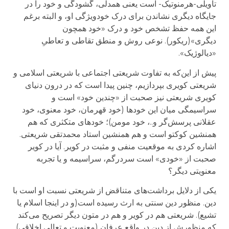
تأویلی-هرمنوتیک- است یعنی همدلی، گشودگی و خود را در
جایگاه دیگری نشاندن برای درک خودویژگی او، و البته برغم
این همه حفظ تشخص خود و درک «خود همچون
دیگری»(ریکور). نوعی روش و منطق تقاطی و تعاطیِ
«دیالوژیک».
پیش از ا‌ین‌که به تفاوت شریعتی اجتماعی با شریعتی اسلامی و
شریعتی کویری بپردازیم، چنین پیدا است که در درون دنیای
کویری شریعتی نیز صحبت از «چندین خود» است و
سراسیمگی میان این خودها (خود قهرمان، خود معنوی، خود
عقلانی پرسش‌گر و..، خود مومن)؛ خودهای متکثری که هم
همنشین کوکتو است و هم همنشین استاد محمدتقی شریعتی.
اشاره کردی به موقعیت منفی و مثبت در کویر. آیا در کویر
صحبت از «خودی» است سردرگم، سراسیمه و یا تجربه
معنویتی دیگر؟
یکی از دلایل برداشت‌های متناقض از شریعتی نسبت او است با
دین. منظور دین سنتی به ارث رسیده است(و در اینجا اسلام یا
تشیع). شریعتی هم در کویر و هم در متون دیگر تصریح می‌کند
که منظورش از دین در واقع عرفان (معنویت و تعالی اخلاقی)