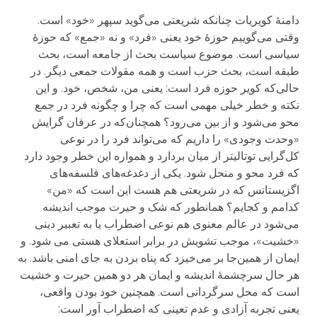
دامنهٔ کویریات چنانکه شریعتی می‌گوید سپهر «خود» است.
وقتی می‌گوییم حوزهٔ خود یعنی «فرد» و نه «جمع» که حوزهٔ
سیاسی است. موضوع سیاست بحث از جامعه است، بحث
طبقه است، بحث حزب است و همه مقولات جمعی دیگر. در
حالی‌که کویر حوزه فرد است: یعنی من، شخص، خود. و این
نکته و خطر خیلی مهمی است که چرا و چگونه فرد در جمع
محو می‌شود و از بین می‌رود؟ همچنان‌که در عرفان گرایش
«وحدت وجودی» را داریم که می‌تواند فرد را در نوعی
کل‌گرایی توتالیتر از میان بر‌دارد و همواره این خطر وجود دارد
که فرد محو و منحل شود. یکی از دغدغه‌های فلسفه‌های
اگزیستانس که در شریعتی هم هست این است که «من»
کدامم و کجایم؟ همانطور که شک و حیرت موجب اندیشه
می‌شود در عالم معنوی هم نوعی اضطراب یا به تعبیر دینی
«خشیت»، موجب تشویش در برابر استعلای هستی می شود. و
ایمان از همین‌جا بر می‌خیزد که پناه بردن به جای امنی باشد. به
هر حال سرچشمهٔ اندیشه و ایمان هر دو همین حیرت و خشیت
است که محل سرگردانی است. همچنین خود بودن واقعی،
یعنی تجربه آزادی و عدم تعینی که اضطراب آور است: