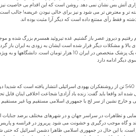
رقراری آتش بس نشان نمی دهد. روشن است که این اقدام بی خاصیت نیز
تر و معترض تر می شود و نیز برای خالی نبودن عریضه! جالب است که 
شته و فقط رأی ممتنع داده است که دیگر آرا مثبت بوده اند.
رفتیم و دیروز عصر باز گشتیم. غده تیروئید همسرم بزرگ شده و موج
ای بالا و مشکلات دیگر قرار شده است ایشان به زودی به ایران باز گرد
دکتر 120 یورو و یک آزمایش 180 یورو است. ویزیت یک پزشک متخصص در ایران 10 هزار توم
وی دیگر ادامه دارد
در یکی از سایت ها خواندم که اطلاعیه ای با امضای 540 تن از روشنفکران یهودی اسرائیلی انتشار یافته ا
 شده اند واقعا باید گفت: زنده باد آزادی! شجاعت اخلاقی اینان قابل
ی و خارج نشین از سر لج با جمهوری اسلامی مستقیم ویا غیر مستقیم به
پیمایی و تظاهرات در سراسر جهان و در شهرهای مختلف برضد جنایات ا
 است. با این حال در جمهوری اسلامی ظاهرا دشمن اسرائیل که حتی شع