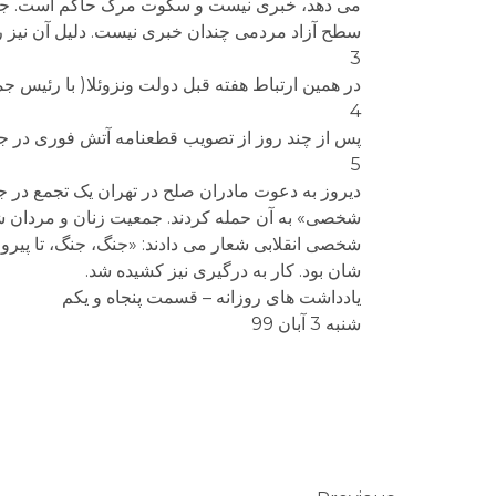
می دهد، خبری نیست و سکوت مرگ حاکم است. جز شع
سطح آزاد مردمی چندان خبری نیست. دلیل آن نیز
3
در همین ارتباط هفته قبل دولت ونزوئلا( با رئیس ج
4
پس از چند روز از تصویب قطعنامه آتش فوری در جنگ 
5
دیروز به دعوت مادران صلح در تهران یک تجمع در 
شخصی» به آن حمله کردند. جمعیت زنان و مردان شع
شخصی انقلابی شعار می دادند: «جنگ، جنگ، تا پیر
شان بود. کار به درگیری نیز کشیده شد.
یادداشت های روزانه – قسمت پنجاه و یکم
شنبه 3 آبان 99