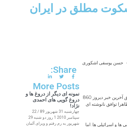
سکوت مطلق در ایران
حسن یوسفی اشکوری
Share:
More Posts
نمونه ای دیگر از دروغ ها و
حملات زمینی و هوایی اسرائیل و کشتار مردم غزه در فلسطین همچنان ادامه دارد و هر روز قربانیان تازه ای می گیرد. طبق آخرین خبر دیروز 860
دروغ گویی های احمدی
، ظاهرا توافق نانوشته ای
نژاد!
چهارشنبه 31 شهریور 89 / 22
سپتامبر 2010 1 روز دو شنبه 29
شهریور به رم رفتم و ویزای آلمان
ا و اسرائیلی ها. اما