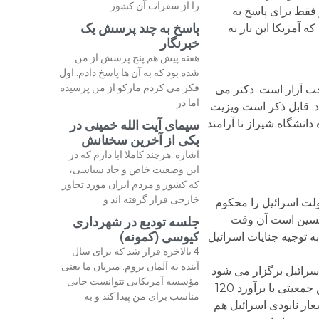
را از سفرات آن کشور
 فقط برای پاسخ به
پاسخ به چند پرسش یک
آمریکا این بار به
خبرنگار
هفته پیش هم پنج پرسش از من
شده بود که به آن ها پاسخ دادم. اول
فکر می کردم مارکو از من پرسیده
ب آزار است. دکتر می
اما در
د. قابل ذکر است ویزیت
ان است. دانشگاهها و به ویژه دانشگاه شیراز نا آرامند
سیمای آیت الله خمینی در
یکی از آخرین سخنانش
اشاره: هرچند کاملا ابا دارم که در
این وضعیت خاص و حاد سیاسی،
که کشور و مردم ایران مورد تجاوز
خارجی قرار گرفته اند و
ست که شدیدا دولت اسرائیل را محکوم
 تحسین است آن وقت
جلسه تودیع در شهرداری
کیوسی (کمونه)
 توجیه جنایات اسرائیل
4 بالاخره قرار شد که برای سال
آینده به آلمان بروم. میزبان ما یعنی
سرائیل برگزار می شود
مؤسسه آمریکایی نتوانست جایی
که گاه کسانی قصد حمله به سفارت اسرائیل را دارند و گاه موجب درگیری و خشونت می شود. پریروز در فرانسه و پاریس جمعیتی با برآورد 120
مناسب برای من پیدا کند و به
ار نابودی اسرائیل هم