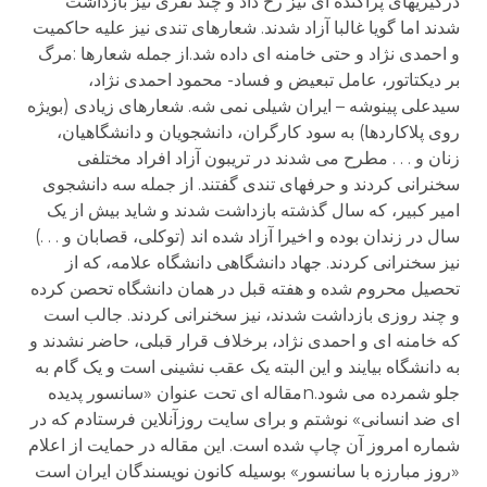
درگیریهای پراکنده ای نیز رخ داد و چند نفری نیز بازداشت
شدند اما گویا غالبا آزاد شدند. شعارهای تندی نیز علیه حاکمیت
و احمدی نژاد و حتی خامنه ای داده شد.از جمله شعارها :مرگ
بر دیکتاتور، عامل تبعیض و فساد- محمود احمدی نژاد،
سیدعلی پینوشه – ایران شیلی نمی شه. شعارهای زیادی (بویژه
روی پلاکاردها) به سود کارگران، دانشجویان و دانشگاهیان،
زنان و . . . مطرح می شدند در تریبون آزاد افراد مختلفی
سخنرانی کردند و حرفهای تندی گفتند. از جمله سه دانشجوی
امیر کبیر، که سال گذشته بازداشت شدند و شاید بیش از یک
سال در زندان بوده و اخیرا آزاد شده اند (توکلی، قصابان و . . .)
نیز سخنرانی کردند. جهاد دانشگاهی دانشگاه علامه، که از
تحصیل محروم شده و هفته قبل در همان دانشگاه تحصن کرده
و چند روزی بازداشت شدند، نیز سخنرانی کردند. جالب است
که خامنه ای و احمدی نژاد، برخلاف قرار قبلی، حاضر نشدند و
به دانشگاه بیایند و این البته یک عقب نشینی است و یک گام به
جلو شمرده می شود.nمقاله ای تحت عنوان «سانسور پدیده
ای ضد انسانی» نوشتم و برای سایت روزآنلاین فرستادم که در
شماره امروز آن چاپ شده است. این مقاله در حمایت از اعلام
«روز مبارزه با سانسور» بوسیله کانون نویسندگان ایران است