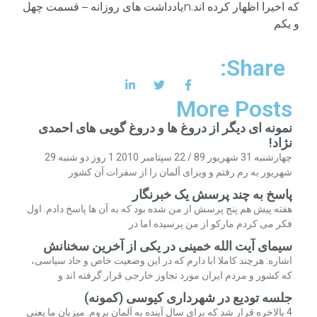
که اخیرا اظهار کرده اند.nیادداشت های روزانه – قسمت چهل
و یکم
Share:
More Posts
نمونه ای دیگر از دروغ ها و دروغ گویی های احمدی
نژاد!
چهارشنبه 31 شهریور 89 / 22 سپتامبر 2010 1 روز دو شنبه 29
شهریور به رم رفتم و ویزای آلمان را از سفرات آن کشور
پاسخ به چند پرسش یک خبرنگار
هفته پیش هم پنج پرسش از من شده بود که به آن ها پاسخ دادم. اول
فکر می کردم مارکو از من پرسیده اما در
سیمای آیت الله خمینی در یکی از آخرین سخنانش
اشاره: هرچند کاملا ابا دارم که در این وضعیت خاص و حاد سیاسی،
که کشور و مردم ایران مورد تجاوز خارجی قرار گرفته اند و
جلسه تودیع در شهرداری کیوسی (کمونه)
4 بالاخره قرار شد که برای سال آینده به آلمان بروم. میزبان ما یعنی