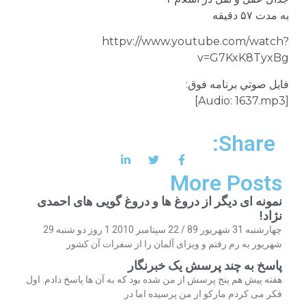
به مدت ۵۷ دقيقه
httpv://www.youtube.com/watch?
v=G7KxK8TyxBg
فايل صوتي برنامه فوق:
[Audio: 1637.mp3]
Share:
More Posts
نمونه ای دیگر از دروغ ها و دروغ گویی های احمدی
نژاد!
چهارشنبه 31 شهریور 89 / 22 سپتامبر 2010 1 روز دو شنبه 29
شهریور به رم رفتم و ویزای آلمان را از سفرات آن کشور
پاسخ به چند پرسش یک خبرنگار
هفته پیش هم پنج پرسش از من شده بود که به آن ها پاسخ دادم. اول
فکر می کردم مارکو از من پرسیده اما در