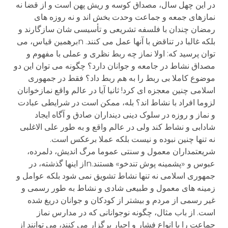
در این چهل سال، مصداق کوسه و ریش پهن است و از قضا نه
نمازهای جمعه و جماعت وحدت بخش اند و نه روزه های
رمضان چندان با فلسفه تشریعی و تأسیسی شان سازگارند و
بلکه غالبا در تناقض با آنها عمل می کنند. nبرهمین قیاس، می
توان پرسید که: اولا نماز چه ربط نظری و عملی با مفهوم و
مصداق نشاط در جامعه و جوانان دارد؟ چگونه می توان این دو
موضوع کاملا بی ربط را به هم ربط داد؟ فقط در جمهوری
اسلامی چنین معجزه ای کرد! ثانیا آیا در عالم واقع نمازخوانان
لزوما افراد با نشاط اند؟ بله، ممکن است در شرایطی عبادت
و نماز و روزه در سلوک دینی دینداران صادق و آگاه ایجاد
شادابی و نشاط کند ولی در عالم واقع و به طور علی الاغلبی
نه تنها چنین نبوده و نیست بلکه عملا برعکس است.
شریعتمداران معمول و سنتی عموما مرگ اندیش، دلمرده،
عبوس و «پشمینه پوش تندخو» هستند.nاز اینها گذشته، در
جمهوری اسلامی نه تنها نشاط تشویق نمی شود بلکه عوامل و
زمینه های معمول و طبیعی شادی و نشاط به طور رسمی و
غیر رسمی از مردم و بیشتر از کودکان و جوانان دریغ شده
است. از باب مثال، چگونه نوجوانانی که در مدارس نماز
جماعت را با انواع فشار و اجبار برگزار می کنند، می توانند از