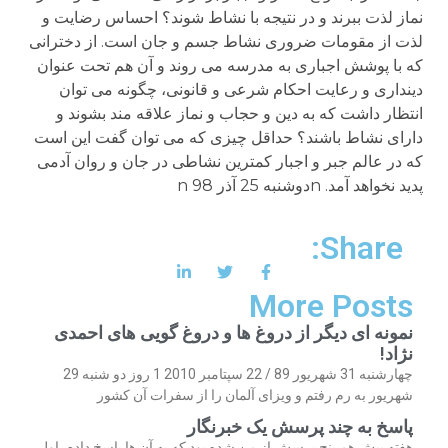
نماز لذت ببرند و در نتیجه با نشاط شوند؟ احساس رضایت و
لذت از مقومات ضروری نشاط جسم و جان است. از دخترانی
که با پوشش اجباری به مدرسه می روند و آن هم تحت عنوان
دینداری و رعایت احکام شرعی و قانونی، چگونه می توان
انتظار داشت که به دین و حجاب و نماز علاقه مند بشوند و
دارای نشاط باشند؟ حداقل چیزی که می توان گفت این است
که در عالم جبر و اجبار کمترین نشاطی در جان و روان آدمی
پدید نخواهد آمد. nدوشنبه 25 آذر 98 n
Share:
More Posts
نمونه ای دیگر از دروغ ها و دروغ گویی های احمدی
نژاد!
چهارشنبه 31 شهریور 89 / 22 سپتامبر 2010 1 روز دو شنبه 29
شهریور به رم رفتم و ویزای آلمان را از سفرات آن کشور
پاسخ به چند پرسش یک خبرنگار
هفته پیش هم پنج پرسش از من شده بود که به آن ها پاسخ دادم. اول