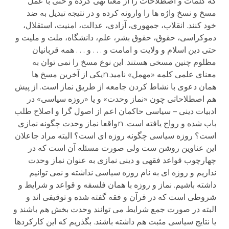
که کلمات و اصطلاحات را از معنا تهی کرده و حتی با عمل
مسخ و نسخ واژه ها را وارونه کرده و در نتیجه تبدیل به ضد
خود کنند. انقلاب، جمهوری، آزادی، عدالت، امنیت، استقلال،
دموکراسی، حقوق، حقوق بشر، علم، دانشگاه، ملت و ملیت و
حتی دین اسلام و ولایت و امامت و . . . و . . . همه قربانیان
مظلوم چنین مسخی هستند. این نوع مسخ را نمی توان به
معنای علمی کلمه «مهمل» نامید.nیکی از آخرین مسخ ها
همان دعوی با نشاط کردن جامعه از طریق نماز است. از پیش
هم اصطلاحاتی چون «نماز وحدت» و یا «روزه سیاسی» در
ادبیات دینی – سیاسی حاکمان اعم از اصول گرا و اصلاح طلب
باب شده و رواج یافته است. nواقعا نماز وحدت چگونه نمازی
است؟ روزه سیاسی چگونه روزه ای است؟ البته مراد جاعلان
این عناوین روشن ست ولی صورت مسئله آن است که در
چهارچوب قواعد فقهی و دینی نمازی به عنوان نماز وحدت
نداریم و روزه ای به نام روزه سیاسی نداشته و نمی توانیم
داشته باشیم. نماز و روزه با همان فلسفه و قواعد و شرایط و
شروطی است که در قرآن و فقه گفته شده و توقیفی اند و
البته در صورت جمع شرایط می توانند وحدت بخش هم باشند و
یا نتایج سیاسی مثبت هم داشته باشند. بگذریم که این کارکردها