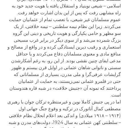
اسلامی – شیعی نوبنیاد و استقلال یافته با هویت جدید خود به
راه مشابهی رفت که پس از این بدان اشارت خواهد رفت.
عموم مسلمانان غیر شیعی، با تعصب تمام از عثمانیان حمایت
می‌کردند. زیرا این نظام نیمه سلطنتی – نیمه خلافتی، از یک
سو مظهر و حامی یکپارگی و هویت تاریخی و دینی این گروه
بزرگ شمرده می‌شد و از سوی دیگر در برابر غرب مسیحی
استعماری و رقیب دیرین ایستادگی کرده و در واقع از مصالح و
منافع مادی و معنوی مسلمانان دفاع می‌کردند و یا حداقل
مدعی ایفای چنین نقشی بودند. از این رو، به رغم آشکارشدن
سستی و ناتوانی شاهان عثمانی در اوایل قرن بیستم و ظهور
گرایشات عرفی‌گرا و ملی مدرن، بسیاری از مسلمانانی که
حتی در قلمرو عثمانی نمی‌زیستند، به حمایت از عثمانیان
پرداختند که نمونه آن «جنبش خلافت» در شبه قاره هندوستان
است.
اما در پی جنبش کاملا نوین و غیرمنتظره ترکان جوان با رهبری
مصطفی کمال آتاتورک در ترکیه و وقوع جنگ جهانی اول
(۱۹۱۴ – ۱۹۱۸ میلادی) و اندکی بعد اعلام انحلال نظام خلافتی
– سلطنتی کهن عثمانی به سال 1924، دولت‌های مدرن و شبه