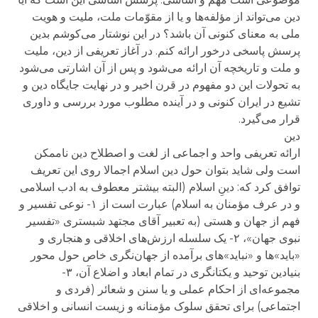
دین می‌تواند از مؤلفه‌ها و یا از مقوّمات ملت، ملیت و هویت
ملی به معنای کنونی آن باشد؟ در این نوشتار می‌کوشم بدین
پرسش پاسخی درخور ارائه کنم. در آغاز تعریفی از دین، ملیت
و ملت و تاریخچه آن ارائه می‌شود و پس از آن اشارتی می‌شود
به تحولات این دو مفهوم در قرن اخیر و در نهایت جایگاه دین و
تشیع در ایران کنونی و در آینده مطلوب مورد بررسی و داوری
قرار می‌گیرد.
دین
ارائه تعریفی واحد و اجماعی از لغت و اصطلاح دین ناممکن
است ولی شاید بتوان حول دین اسلام اجمالا روی این تعریف
توافق کرد که: دینِ اسلام (البته بیشتر معطوف به ادب اسلامی
و در عرف مؤمنان به اسلام) عبارت است از ۱- نوعی تفسیر و
فهم از جهان و هستی (به تعبیر آقای مجتهد شبستری «تفسیر
نبوی جهان»، ۲- یک سلسله ارزش‌های اخلاقی و هنجاری و
«باید»ها و «نباید»های برآمده از جهان‌نگری خاص حول محور
بنیادین توحید و یکتانگری در تمام ابعاد و اضلاع آن، ۳-
مجموعه‌ای از احکام عملی و یا سنن و شعائر (فردی و
اجتماعی) برای تحقق سلوک مؤمنانه و زیست انسانی و اخلاقی