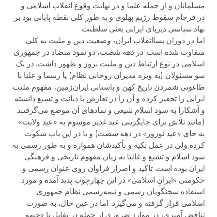
مسلمانان و از جمله علما و در نهایت وقوع انقلاب اسلامی و
در فرجام سقوط رژیم پهلوی و به طور کلی نقطه پایانی بود بر
نهاد سیاسی دیرپای ایرانی یعنی سلطنت.
اما در دوران پساانقلاب ایران، وضعیت دین و ملیت به کلی
متفاوت شده است. در دهه شصت، دو نمود متضاد در جمهوری
اسلامی در نوع ارتباط دین و ملیت بروز و ظهور داشت. در یک
سو مسئولان (به ویژه مدیران روحانی نظام) یا رسما و علنا با
طاغوتی شمردن تاریخ کهن و باستانی ایران‌زمین، مفهوم ملیت
ایرانی را تحقیر کرده و آن را در تعارض با دیانت و تشیع دانسته
و آشکارا به سود اسلام شیعی و نمادهای آن موضع می‌گرفتند
(مانند تلاش برای جایگزینی عید غدیر موسوم به «عید ولایت»
به جای «عید نوروز» در دهه شصت) و یا در این باب سکوت
کرده ولی در عمل تکیه و تأکیدشان همواره و به طور رسمی به
سود اسلام و تشیع و غالبا به زیان مفهوم تاریخی و فرهنگی
ایران بوده است. تأکید و اصرار فراوان روی عنوان رسمی و
حکومتی «ایرانِ اسلامی» در این چهارچوب پدید آمده و مورد
استفاده سخنگویان رسمی و نیمه‌رسمی نظام جمهوری
اسلامی قرار گرفته و می‌گیرد. اما در عین حال، به صورت
تناقض آمیزی، در موارد ضروری از جمله در تقابل با «جبهه