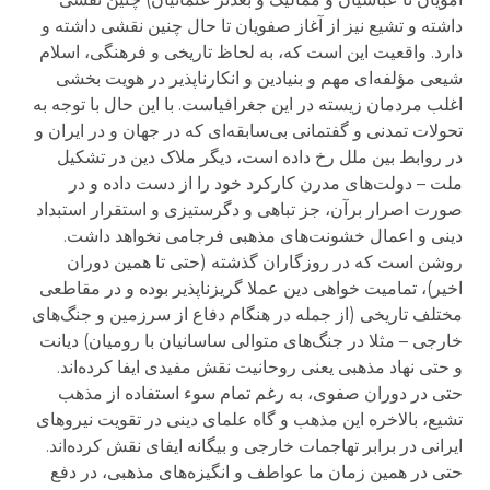
داشته و تشیع نیز از آغاز صفویان تا حال چنین نقشی داشته و
دارد. واقعیت این است که، به لحاظ تاریخی و فرهنگی، اسلام
شیعی مؤلفه‌ای مهم و بنیادین و انکارناپذیر در هویت بخشی
اغلب مردمان زیسته در این جغرافیاست. با این حال با توجه به
تحولات تمدنی و گفتمانی ‌بی‌سابقه‌ای که در جهان و در ایران و
در روابط بین ملل رخ داده است، دیگر ملاک دین در تشکیل
ملت – دولت‌های مدرن کارکرد خود را از دست داده و در
صورت اصرار برآن، جز تباهی و دگرستیزی و استقرار استبداد
دینی و اعمال خشونت‌های مذهبی فرجامی نخواهد داشت.
روشن است که در روزگاران گذشته (حتی تا همین دوران
اخیر)، تمامیت خواهی دین عملا گریزناپذیر بوده و در مقاطعی
مختلف تاریخی (از جمله در هنگام دفاع از سرزمین و جنگ‌های
خارجی – مثلا در جنگ‌های متوالی ساسانیان با رومیان) دیانت
و حتی نهاد مذهبی یعنی روحانیت نقش مفیدی ایفا کرده‌اند.
حتی در دوران صفوی، به رغم تمام سوء استفاده از مذهب
تشیع، بالاخره این مذهب و گاه علمای دینی در تقویت نیروهای
ایرانی در برابر تهاجمات خارجی و بیگانه ایفای نقش کرده‌اند.
حتی در همین زمان ما عواطف و انگیزه‌های مذهبی، در دفع