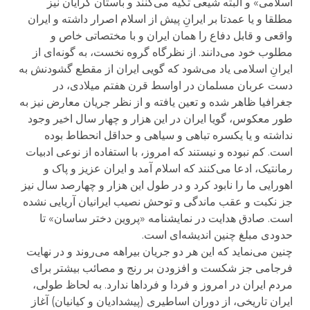
اسلامی» و البته شیعی تکیه می‌کنند و باستان گرایان نیز
مطلقا و یا عمدتا بر ایرانِ پیش از اسلام اصرار داشته و ایران
واقعی و قابل دفاع را همان ایران و با مختصاتی خاص و
مطلوب خود می‌دانند. از نظرگاه گروه نخست، به گونه‌ای از
ایرانِ اسلامی یاد می‌شود که گویی ایران از مقطع گشودنش به
دست عربان مسلمان در اواسط قرن هفتم میلادی، در
جغرافیا ظاهر شده و تعین یافته و از نظر جریان معارض نیز به
طور معکوس، گویا ایران در این هزار و چهار سال اخیر وجود
نداشته و یا یکسره تباهی و سیاهی و حداقل انحطاط بوده
است. کم نبوده و نیستند که امروز، با استفاده از نوعی ادبیات
رمانتیک، ادعا می‌کنند که اسلام آمد و ایران عزیز و پاک و
اهورایی ما را نابود کرد و در طول این هزار و چهارصد سال نیز
جز نکبت و عقب ماندگی و توحش نصیب ایرانیان آریایی نشده
است. صادق هدایت در نمایشنامه «پروین دختر ساسان» تا
حدودی مبلغ چنین اندیشه‌ای است.
چنین می‌نماید که این هر دو جریان بیراهه می‌روند و در نهایت
فرجامی جز شکست و افزودن بر رنج و مصائب بیشتر برای
مردم ایران در امروز و فردا و فرداها ندارد. به لحاظ طولی،
ایران تاریخی، از دوران اساطیری (پیشدادیان و کیانیان) آغاز