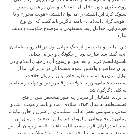
روشنفکری چون جلال آل احمد کم و بیش در همین مسیر
سلوک کرد. این اندیشه را می‌توان اندیشه «هویت محور» و یا
«هویت‌گرایی اسلامی» نامید. ناگزیر باید گفت که این نوع
هویت‌یابی، حداقل ربط مستقیمی با موضوع حکومت و دولت
ندارد.
دین، ملیت و ملت پس از جنگ جهانی اول در قلمرو مسلمانان
آنچه گفته شد عبارت بود از چگونگی و چرایی پیدایی
ناسیونالیسم غربی و بعد نفوذ و رسوخ آن در جهان اسلام و در
ایران معاصر و واکنش عموم مسلمانان در برابر آن. اما از
اوایل قرن بیستم و به طور خاص پس از زوال خلافت –
سلطنت عثمانی، روند تحولات در قلمرو دین و دولت و سیاست
به کلی دگرگون شد.
بی‌تردید عثمانیان از دیرباز (به طور مشخص پس از فتح
قسطنطنیه به سال ۱۴۵۳ میلادی) نماد و پاسدار هویت دینی و
تمدنی و سیاسی بخش غالب مسلمانان در شرق و خاورمیانه و
زمانی در بخش‌هایی از اروپا بودند و این وضعیت تا زوال این
سلسله در اوایل قرن بیستم ادامه داشت. البته از زمان تأسیس
سلطنت صفوی به سال ۹۰۷ هجری / ۱۵۰۱ میلادی، ایران