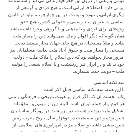
قومی و زبانی در درون این جغرافیا زندگی می‌کند و شناسنامه
ایرانی دارد، اصطلاحا ایرانی است و هیچ فردی و گروهی از
دیگری ایرانی‌تر نبوده و نیست. در این چهارچوب، نباید در قانون
اساسی به عنوان سند رسمی و حقوقی کشور، هیچ «حق
ویژه»ای برای فردی و یا مذهبی و یا گروهی وجود داشته باشد.
همان گونه که دیگر اقوام و ملل نمی‌توانند دین را معیار ملت
بدانند و مثلا مسیحیان در هیچ جای جهان مجاز نیستند دیانت
مسیحی را معیار ملت و حقوق آحاد ملت بدانند، مسلمانان نیز
امروز مجاز نخواهند بود که دین اسلام را ملاک ملت – دولت
خود بدانند و در ایران نیز زرتشتیت و یا اسلام شیعی را مؤلفه
ملت – دولت جدید بشمارند.
سه نکته اساسی
با این همه، سه نکته اساسی قابل ذکر است:
یکم. نخست آن که، اگر قرار بر هویت تاریخی و فرهنگی و ملی
هر قوم و از جمله ایران باشد، البته دین از مهم‌ترین مقوّمات
تشکیل ملیت بوده و هست. دین زرتشت در روزگار ساسانیان
چنین بوده و دین مسیحیت در دوهزار سال تاریخ مغرب زمین
چنین نقشی داشته و اسلام نیز در امپراتوری‌های اسلامی (از
امویان تا عباسیان و ممالیک و بعدتر عثمانیان) چنین نقشی