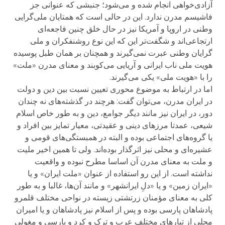
آزادی‌خواهی انجام شده و می‌شود؛ جنبشی که عنوانی جز
فاشیسم مدرن ندارد. این در حالی است که همتایان ملی‌گرایی
وطنی در اروپا و آمریکا نیز در حال خلق چنین فاجعه‌ای
ارتجاعی‌اند و شگفت‌تر این که این نوع روشنفکران و ملی
گرایان وطنی عبرت نمی‌گیرند و همچنان بر همان طبل پوسیده
هویت ملی ناب ایرانی و آریایی می‌کوبند و معنای مدرن «ملت»
را با «هویت ملی» یکی می‌گیرند.
اما در ارتباط به موضوع محوری تعیین نسبت بین دین و دولت
در ایران مدرن، می‌توان گفت: هرچند در گذشته‌های نه چندان
دور، در ایران نیز مانند دیگر جوامع، دین و به طور خاص اسلام
شیعی، عمدتا مرزهای دینی و عقیدتی، معیار تمایز بین افراد و
یا گروه‌های اجتماعی بوده و البته در همبستگی‌های قومی و
عشیره‌ای و محلی نیز اثرگذار بوده‌اند. ولی تا همین اخیر ملیت
و ملت به معنای مدرن آن اساسا مطرح نبوده و واقعیت
نداشته است. از این رو استفاده از عنوان «ملت ایران» و یا
«ایران زمین» و یا «دلِ ایرانشهر» و مانند آن‌ها، غالبا و به طور
کلی به معنای مؤمنان زرتشتی زیسته در نواحی مختلف قلمرو
پادشاهان پارسی بوده و پس از اسلام نیز پادشاهان و یا امیران
محلی از تبارهای مختلف عرب و ترک و کرد و پارسی و مغولی