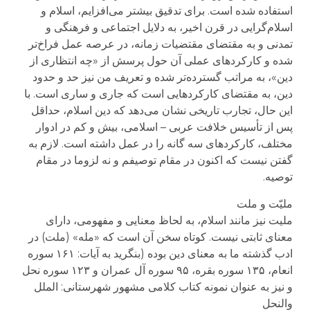
استفاده شده است. برای تدقیق بیشتر می‌افزایم، اسلام و
اسلام‌گرایی در قرن اخیر، به دلایل اجتماعی و فرهنگی و
تمدنی و به مقتضای مقتضیات زمانه، در عرصه عمل فراخ‌تر
شده و کارکردهای عملی آن حول پرسش از «چه انتظاری از
دین»، به مراتب گسترده‌تر شده و تعریف من نیز حد و حدود
دین، به مقتضای کارکردهایی است که جاری و ساری است. با
این حال، تجارب تاریخی نشان می‌دهد که دین اسلام، حداقل
پس از تأسیس خلافت عربی – اسلامی، بیش و کم در ادوار
مختلف، کارکردهای سه گانه را در عمل داشته است. لازم به
گفتن نیست که اکنون در مقام توصیفم و نه لزوما در مقام
توصیه.
ملیّت و ملت
ملیت نیز مانند اسلام، به لحاظ معنایی و مفهومی، دارای
معنای ثابتی نیست. کوتاه سخن آن است که «مله» (ملت) در
ادب گذشته ما به معنای دین بوده (بنگرید به آیات: ۱۶۱ سوره
انعام، ۱۳۵ سوره بقره، ۹۵ سوره آل عمران و ۱۲۳ سوره نحل
و نیز به عنوان نمونه کتاب کلامی مشهور شهرستانی: الملل
والنحل