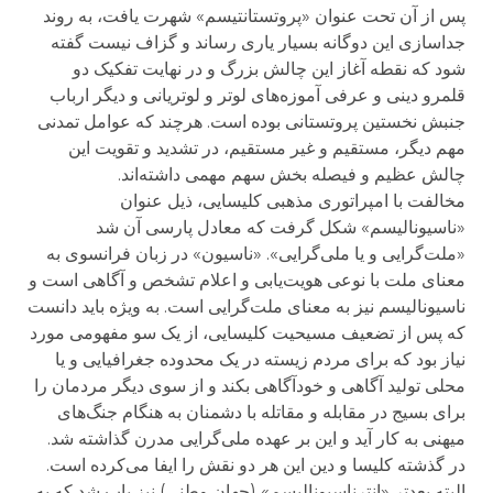
پس از آن تحت عنوان «پروتستانتیسم» شهرت یافت، به روند
جداسازی این دوگانه بسیار یاری رساند و گزاف نیست گفته
شود که نقطه آغاز این چالش بزرگ و در نهایت تفکیک دو
قلمرو دینی و عرفی آموزه‌های لوتر و لوتریانی و دیگر ارباب
جنبش نخستین پروتستانی بوده است. هرچند که عوامل تمدنی
مهم دیگر، مستقیم و غیر مستقیم، در تشدید و تقویت این
چالش عظیم و فیصله بخش سهم مهمی داشته‌اند.
مخالفت با امپراتوری مذهبی کلیسایی، ذیل عنوان
«ناسیونالیسم» شکل گرفت که معادل پارسی آن شد
«ملت‌گرایی و یا ملی‌گرایی». «ناسیون» در زبان فرانسوی به
معنای ملت با نوعی هویت‌یابی و اعلام تشخص و آگاهی است و
ناسیونالیسم نیز به معنای ملت‌گرایی است. به ویژه باید دانست
که پس از تضعیف مسیحیت کلیسایی، از یک سو مفهومی مورد
نیاز بود که برای مردم زیسته در یک محدوده جغرافیایی و یا
محلی تولید آگاهی و خودآگاهی بکند و از سوی دیگر مردمان را
برای بسیج در مقابله و مقاتله با دشمنان به هنگام جنگ‌های
میهنی به کار آید و این بر عهده ملی‌گرایی مدرن گذاشته شد.
در گذشته کلیسا و دین این هر دو نقش را ایفا می‌کرده است.
البته بعدتر «انترناسیونالیسم» (جهان وطنی) نیز باب شد که به