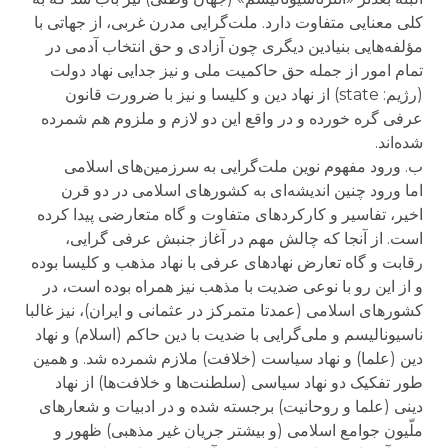
کلی معنایی متفاوت دارد. ملت‌گرایی مدرن غربی، از جهاتی با
مؤلفه‌هایی بنیادین دیگری چون آزادی و حق انتخاب آدمی در
تمام امور از جمله حق حاکمیت ملی و نیز جدایی نهاد دولت
(رژیم: state) از نهاد دین و کلیسا و نیز با ضرورت قانون
عرفی گره خورده و در واقع این دو لازم و ملزوم هم شمرده
شده‌اند.
ب. ورود مفهوم نوین ملت‌گرایی به سرزمین‌های اسلامی
اما ورود چنین اندیشه‌ای به کشورهای اسلامی در دو قرن
اخیر، تفاسیر و کارکردهای متفاوت و گاه متعارضی پیدا کرده
است. از آنجا که چالش مهم در آغاز جنبش عرفی گرایی،
رقابت و گاه تعارض نهادهای عرفی با نهاد مذهب و کلیسا بوده
و از این رو با نوعی ضدیت با مذهب نیز همراه بوده است، در
کشورهای اسلامی (عمدتا متمرکز در عثمانی و ایران)، نیز غالبا
ناسیونالیسم و ملی‌گرایی با ضدیت با دین حاکم (اسلام) و نهاد
دین (علما) و نهاد سیاست (خلافت) ملازم شمرده شد. و همین
طور تفکیک دو نهاد سیاسی (سلطنت‌ها و خلافت‌ها) از نهاد
دینی (علما و روحانیت) برجسته شده و در ادبیات و شعارهای
ملّیون جوامع اسلامی (و بیشتر جریان غیر مذهبی) ظهور و