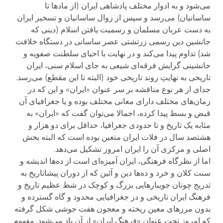
می‌شود و به ادوار مختلف پادشاهی ایران (از مادها تا
ساسانیان) می‌رسد و سپس از زوال ساسانیان و تسخیر ایران
به دست عربان مسلمان و رسمیت یافتن اسلام (دینی که
جانشین دین رسمی زرتشتی عصر ساسانی در دستگاه خلافت
شد) تداوم پیدا می‌کند و در نهایت با احیای سلطنت صفویه و
جانشینی گرایش فرقه‌ای شیعی به جای اسلام سنی، ایران
تاریخی به نهایتِ روند تاریخی خود (البته تا این مقطع) می‌رسد.
جدای از هر نوع مناقشه بر سر عنوان «ایران» و این که در
زمان‌های مختلف دارای معانی مختلف بوده و یا جغرافیای آن
قبض و بسط پیدا کرده، اجمالا می‌توان گفت که «ایران» به
مثابه یک تاریخ و تا حدودی جغرافیا، حداقل برای دو هزار و
هشتصد سال در فلات ایران متعین بوده است که البته بخش
اصلی و مرکزی آن را ایران امروز تشکیل می‌دهد.
اما از نظرگاه فرهنگی، ایران آمیزه‌ای است از ده‌ها اندیشه و
سنت کلان و خرد و ده‌ها دین و آئین که از دوران پیشاتاریخ به
تدریج چونان جویبارهایی بزرگ و کوچک در شط عظیم تاریخ و
فرهنگ ایران تاریخی و در جغرافیایی محدود و گاه گسترده و
بدون مرزهای معین ریخته و معجون هفت جوشی شکل گرفته
که امروز تحت عنوان «فرهنگ ایران» از آن یاد می‌شود. مفهوم