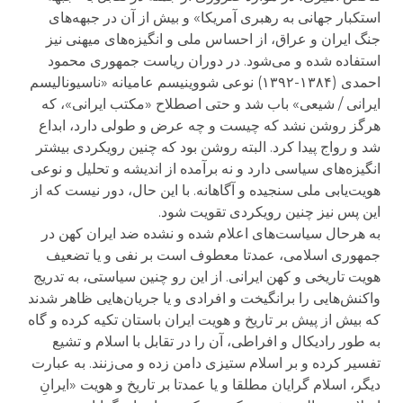
استکبار جهانی به رهبری آمریکا» و بیش از آن در جبهه‌های
جنگ ایران و عراق، از احساس ملی و انگیزه‌های میهنی نیز
استفاده شده و می‌شود. در دوران ریاست جمهوری محمود
احمدی (۱۳۸۴-۱۳۹۲) نوعی شووینیسم عامیانه «ناسیونالیسم
ایرانی / شیعی» باب شد و حتی اصطلاح «مکتب ایرانی»، که
هرگز روشن نشد که چیست و چه عرض و طولی دارد، ابداع
شد و رواج پیدا کرد. البته روشن بود که چنین رویکردی بیشتر
انگیزه‌های سیاسی دارد و نه برآمده از اندیشه و تحلیل و نوعی
هویت‌یابی ملی سنجیده و آگاهانه. با این حال، دور نیست که از
این پس نیز چنین رویکردی تقویت شود.
به هرحال سیاست‌های اعلام شده و نشده ضد ایران کهن در
جمهوری اسلامی، عمدتا معطوف است بر نفی و یا تضعیف
هویت تاریخی و کهن ایرانی. از این رو چنین سیاستی، به تدریج
واکنش‌هایی را برانگیخت و افرادی و یا جریان‌هایی ظاهر شدند
که بیش از پیش بر تاریخ و هویت ایران باستان تکیه کرده و گاه
به طور رادیکال و افراطی، آن را در تقابل با اسلام و تشیع
تفسیر کرده و بر اسلام ستیزی دامن زده و می‌زنند. به عبارت
دیگر، اسلام گرایان مطلقا و یا عمدتا بر تاریخ و هویت «ایرانِ