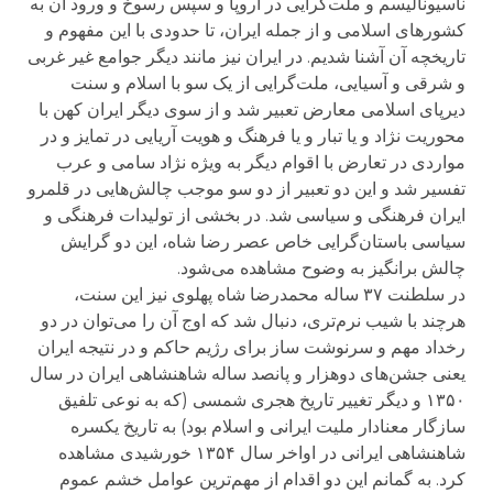
ناسیونالیسم و ملت‌گرایی در اروپا و سپس رسوخ و ورود آن به
کشورهای اسلامی و از جمله ایران، تا حدودی با این مفهوم و
تاریخچه آن آشنا شدیم. در ایران نیز مانند دیگر جوامع غیر غربی
و شرقی و آسیایی، ملت‌گرایی از یک سو با اسلام و سنت
دیرپای اسلامی معارض تعبیر شد و از سوی دیگر ایران کهن با
محوریت نژاد و یا تبار و یا فرهنگ و هویت آریایی در تمایز و در
مواردی در تعارض با اقوام دیگر به ویژه نژاد سامی و عرب
تفسیر شد و این دو تعبیر از دو سو موجب چالش‌هایی در قلمرو
ایران فرهنگی و سیاسی شد. در بخشی از تولیدات فرهنگی و
سیاسی باستان‌گرایی خاص عصر رضا شاه، این دو گرایش
چالش برانگیز به وضوح مشاهده می‌شود.
در سلطنت ۳۷ ساله محمدرضا شاه پهلوی نیز این سنت،
هرچند با شیب نرم‌تری، دنبال شد که اوج آن را می‌توان در دو
رخداد مهم و سرنوشت ساز برای رژیم حاکم و در نتیجه ایران
یعنی جشن‌های دوهزار و پانصد ساله شاهنشاهی ایران در سال
۱۳۵۰ و دیگر تغییر تاریخ هجری شمسی (که به نوعی تلفیق
سازگار معنادار ملیت ایرانی و اسلام بود) به تاریخ یکسره
شاهنشاهی ایرانی در اواخر سال ۱۳۵۴ خورشیدی مشاهده
کرد. به گمانم این دو اقدام از مهم‌ترین عوامل خشم عموم