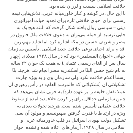
خلافت اسلامی سست و لرزان شده بود.
با این حال، در گوشه و کنار خاورمیانه عربی، تلاش‌هایی نیمه
رسمی برای احیای خلافتی تازه برای تجدید حیات امپراتوری
دینی – سیاسی زوال یافته شکل گرفت که البته هیچ یک به
جایی نرسید. از جمله می‌توان به دعوی خلافت ملک فاروق در
مصر و شریف حسین در مکه اشاره کرد. اما شاید مهم‌ترین
اقدام برای احیای نوعی خلافت جدید اسلامی، تأسیس سازمان
جهانی «اخوان المسلمین» بود که در سال ۱۹۲۸ میلادی (چهار
سال پس از الغای رسمی عثمانی) به همت یک جوان ۲۲ ساله
به نام شیخ حسن البنّا در اسکندریه مصر انجام شد. هرچند بنّا
رسما اعلام خلافت نکرد ولی سازمان وی و به ویژه چارت
تشکیلاتی آن (تشکیلاتی که «المرشد العام» در رأس رهبری آن
عملا نقش خلیفه را بر عهده دارد) به خوبی نشان می‌دهد که
چنین سازمانی حداقل برای پر کردن خلاء پدید آمده از سقوط
خلافت عثمانی تأسیس شده است. هرچند تحولات بعدی به
ویژه در ارتباط با قدرت گرفتن صهیونیسم و مولود آن یعنی
تشکیل دولت یهودی اسرائیل در قلب خاورمیانه عربی و
اسلامی در سال ۱۹۴۸، آرمان‌های اعلام شده و نشده اخوان