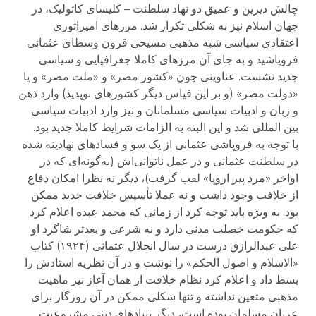
چالش دیرین و عمیق دو نهاد سلطنت – کلیسای کاتولیک، در
جهان اسلام نیز به شکلی تکرار شد. مرزهای امپراتوری
اعتقادی سیاسی شبه مذهبی مسیحی قرون وسطای عثمانی
فروپاشید و به جای آن مرزهای کاملا جغرافیایی و سیاسی
جدید نشست. عناوینی چون «کشور مصر» و «ملت مصر» و یا
«دولت مصر» (و بر این قیاس دیگر کشورهای نوپدید) وارد ذهن
و زبان و ادبیات سیاسی مسلمانان و نیز وارد ادبیات سیاسی
بین المللی شد و این البته به الزامات شرایط کاملا جدید بود.
با توجه به فروپاشی عثمانی از یک سو و فسادهای نهادینه شده
در سلطنت عثمانی و در عمل ناتوانی‌اش (به‌گونه‌ای که در
اواخر «مرد پیر اروپا» لقب گرفت)، دیگر نه نظرا امکان دفاع
از خلافت وجود داشت و نه عملا تأسیس خلافت جدید ممکن
بود. به ویژه باید توجه کرد از زمانی که محمد عبده اعلام کرد
که حکومت خصلت مدنی دارد و نه شرعی و بعدتر شاگرد او
علی عبدالرازق درست در سال انحلال عثمانی (۱۹۲۴) کتاب
«الاسلام و اصول الحکم» را نوشت و در آن نظریه استادش را
بسط داد و اعلام کرد نظام خلافت از همان آغاز نیز ماهیت
مذهبی متعین نداشته و تنها شکلی ممکن در آن روزگار برای
عربان مسلمان بوده است، دیگر بنیادهای دینی مشروعیت