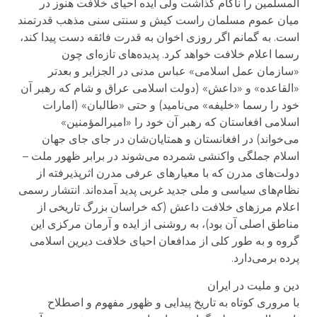
المسلمین را ناکام گذاشت ولی ایده احیای خلافت هنوز در
میان عموم مسلمان راست کیش و سنتی سنی مذهب قدرتمند
است. به گمانم اگر روزی اخوان به قدرت فائقه دست پیدا کند،
رسما اعلام خلافت خواهد کرد. پدیده‌های تازه‌ای چون
«سازمان عمل اسلامی» عباس مدنی در الجزایر و بعدتر
«القاعده» و «داعش» (دولت اسلامی عراق و شام که رهبر آن
خود را رسما «خلیفه» می‌نامید) و حتی «طالبان» (امارات
اسلامی افغاستان که رهبر آن خود را «امیرالمؤمنین»
می‌خواند) در افغانستان و همتایان‌شان در جای جای جهان
اسلام جملگی واکنشی شمرده می‌شوند در برابر ظهور ملت –
دولت‌های مدرن که با معیارهای عرفی مدرن اثرپذیرفته از
نظام‌های سیاسی و ملی جدید غربی پدید آمده‌اند. انتشار رسمی
اعلام مرزهای خلافت داعش (که خراسان بزرگ تاریخی از
مناطق اصلی آن بود)، به روشنی از ایده و آرمان مرکزی این
گروه و به طور کلی از مدافعان احیای خلافت دیرین اسلامی
پرده برمی‌دارد.
دین و ملیت در ایران
با مروری کوتاه به تاریخ پیدایی و ظهور مفهوم و اصطلاح