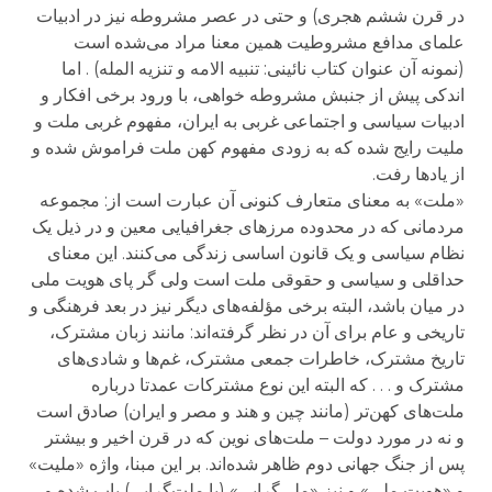
در قرن ششم هجری) و حتی در عصر مشروطه نیز در ادبیات
علمای مدافع مشروطیت همین معنا مراد می‌شده است
(نمونه آن عنوان کتاب نائینی: تنبیه الامه و تنزیه المله) . اما
اندکی پیش از جنبش مشروطه خواهی، با ورود برخی افکار و
ادبیات سیاسی و اجتماعی غربی به ایران، مفهوم غربی ملت و
ملیت رایج شده که به زودی مفهوم کهن ملت فراموش شده و
از یادها رفت.
«ملت» به معنای متعارف کنونی آن عبارت است از: مجموعه
مردمانی که در محدوده مرزهای جغرافیایی معین و در ذیل یک
نظام سیاسی و یک قانون اساسی زندگی می‌کنند. این معنای
حداقلی و سیاسی و حقوقی ملت است ولی گر پای هویت ملی
در میان باشد، البته برخی مؤلفه‌های دیگر نیز در بعد فرهنگی و
تاریخی و عام برای آن در نظر گرفته‌اند: مانند زبان مشترک،
تاریخ مشترک، خاطرات جمعی مشترک، غم‌ها و شادی‌های
مشترک و . . . که البته این نوع مشترکات عمدتا درباره
ملت‌های کهن‌تر (مانند چین و هند و مصر و ایران) صادق است
و نه در مورد دولت – ملت‌های نوین که در قرن اخیر و بیشتر
پس از جنگ جهانی دوم ظاهر شده‌اند. بر این مبنا، واژه «ملیت»
و «هویت ملی» و نیز «ملی‌گرایی» (یا ملت‌گرایی) باب شده و