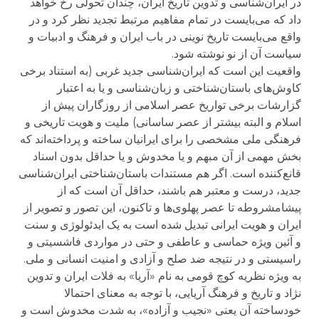
در ایران‌شناسی و تدوین تاریخ ایران، چندان تحولی رخ خواهد
داد که می‌بایست در تمام مفاهیم مرتبط تجدید نظر کرد و در
واقع می‌بایست تاریخ نوینی در باب ایران و فرهنگ و ادبیات و
سیاست آن از نو نوشته شود.
واقعیت این است که ایران‌شناسی جدید غربی (به استناد برخی
کاوش‌های باستان‌شناختی و زبان‌شناسی و یا به اعتبار
گزارشات برخی تواریخ عصر اسلامی از روزگاران پیش از
اسلام و البته بیشتر از عصر ساسانی) ملیت و هویت تاریخی و
فرهنگی ملی مشخصی را برای ایرانیان ساخته و پرداخته‌اند که
بخش مهمی از آن مبهم و یا مخدوش و یا حداقل بدون اسناد
قانع‌کننده است. اگر هم مستندات باستان‌شناختی ایران‌شناسی
جدید، درست و معتبر هم باشند، حداقل آن است که از
پیشامشروطه تا عصر پهلوی‌ها و تاکنون، این تصور و تصویر از
ایران و هویت ایرانی تبدیل شده است به یک ایدئولوژی و سنت
و آئین ویژه حماسی و عاطفی و حتی در مواردی فاشسیتی و
راسیستی و در نتیجه ضد صلح و آزادی و امنیت انسانی و ملی.
به ویژه نظریه کوچ قومی به نام «آریا» به فلات ایران و تدوین
نژاد و تاریخ و فرهنگ آریایی، با توجه به معنای احتمالا
خودساخته آن یعنی «نجیب و آزاده»، به شدت مخدوش است و