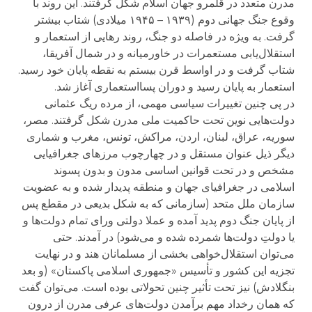
مدرن متعدد در قلمرو جهان اسلام شکل گرفتند. این روند با
وقوع جنگ جهانی دوم (۱۹۳۹ – ۱۹۴۵ میلادی) شتاب بیشتر
گرفت. به ویژه در فاصله دو جنگ، روند رهایی از استعمار و
استقلال‌یابی مستعمرات در خاورمیانه و در شمال آفریقا،
شتاب گرفت و در اواسط قرن بیستم به نقطه پایان خود رسید.
استعمار به پایان رسید و دوران پسااستعماری آغاز شد.
در پی چنین تغییرات سیاسی مهمی، از مرده ریگ عثمانی
دولت‌هایی نوین تحت حاکمیت ملی مدرن شکل گرفتند. مصر،
سوریه، عراق، لبنان، اردن، مراکش، تونس، مغرب و شماری
دیگر ذیل عنوان مستقل و در چهارچوب مرزهای جغرافیایی
مشخص و در تحت قوانین اساسی مدون و بدون پسوند
اسلامی در جغرافیای جهان و منطقه پدیدار شده و به عضویت
سازمان ملل متحد (سازمانی که به شکل بدیعی در مقطع پس
از پایان جنگ دوم پدید آمده و عملا دولتی ورای تمام دولت‌ها و
یا دولتِ دولت‌ها شمرده شده و می‌شود) در آمدند. حتی
می‌توان استقلال‌خواهی بخشی از مسلمانان هند و در نهایت
تجزیه این کشور و تأسیس «جمهوری اسلامی پاکستان» (و بعد
بنگلادش) نیز تحت تأثیر چنین تحولاتی بوده است. می‌توان گفت
که همان رخداد مهم برآمدن دولت‌های عرفی مدرن از درون