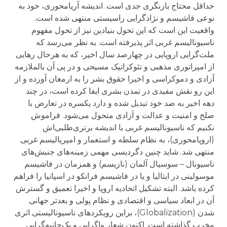
حداقل محتاج بازنگری جدی است. اندیشه آریامحوری، خود به
نوعی فاشیسم و نژادگرایی راسیستی منتهی شده است.
واقعیت این است که این تحول بنیادین نیز از تحول مفهوم
ناسیونالیسم غربی اثر پذیرفته است. به نظر می‌رسد که
ملت‌گرایی اروپایی در چهارصد سال اخیر، که به هرحال رهایی
از امپراتوری مذهبی و تئوکراتیک مسیحی و در پی آن بالملازمه
آزادی و دموکراسی و اخیرا حقوق بشر را به ارمغان آورده و از
این رو نقش مفیدی در تمدن بشری ایفا کرده است، در چند
دهه اخیر به ضد خود تبدیل شده و دارد یکسره در تعارض با
صلح و امنیت و عدالت و آزادی متحول می‌شود. فراموش
نکنیم که ناسیونالیسم غربی با اندیشه برتری‌طلبی‌اش
(اروپامحوری)، به نظام سلطه و استعمار و امپریالیسم غربی
منتهی شد. شاید چنین دگردیسی مهمی زمینه‌های جنبش‌های
ناسیونال – سوسیال آلمان (نازیسم) و همزمان در فاشیسم
موسولینی در ایتالیا و یا در فاشیسم فرانکو در اسپانیا را فراهم
کرده باشد. البته تشکیل اتحادیه اروپا و اخیرا تعمیق و گسترش
آن در ابعاد سیاسی و اقتصادی و نظام پولی و بعدتر جهانی
شدن (Globalization)، براین رویکردهای ناسیونالیستی اثری
مخرب گذاشته است. اکنون شعار واگرایی و یک‌جانبه‌گرایی