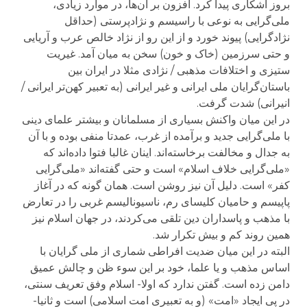
بروز آشکاری پیدا کرد. افزون بر آن‌ها، در موارد زیادی،
ملی‌گرایی به نوعی با راسیسم و نژادپرستی (حداقل
نژادگرایی) پیوند خورد و از این رو از نژاد خالص عرب و آریایی
و حتی سرزمین (خاک و خون) سخن به میان آمد. غیریت
ستیزی و اختلافات مذهبی / نژادی مثلا در ایران بین
باستان‌گرایان ملی ایرانی و غیر ایرانی (به تعبیر کهن‌تر ایرانی /
انیرانی) شدت گرفت.
در این میان واکنش بسیاری از مسلمانان و بیشتر علمای دینی
با ملی‌گرایی جدید و برآمده از غرب، عمدتا منفی بوده و با آن
به جدال و مخالفت برخاسته‌اند. اینان غالبا فتوا داده‌اند که
«ملی‌گرایی خلاف اسلام» است و حتی گفته‌اند «ملی‌گرایی
کفر» است. دلیل آن نیز روشن است. همان گونه که در آغاز
پاپیسم و حامیان کلیسای رم، ناسیونالیسم غربی را در تعارض
با مذهب و پاسداران دین تلقی می‌کردند، در جهان اسلام نیز
همین روند کم و بیش تکرار شد.
البته در این میان ضدیت افراطی شماری از ملی گرایان با
اساس مذهب و یا علما، خود بر این سوء ظن و چالش عمیق
دامن زده است. گفتن ندارد که اولا- اسلام وفق تعریف سنتی،
در پی ایجاد «امت» (و به تعبیری امت اسلامی) است و ثانیا-