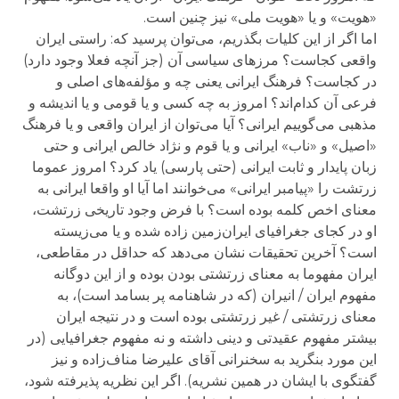
«هویت» و یا «هویت ملی» نیز چنین است.
اما اگر از این کلیات بگذریم، می‌توان پرسید که: راستی ایران
واقعی کجاست؟ مرزهای سیاسی آن (جز آنچه فعلا وجود دارد)
در کجاست؟ فرهنگ ایرانی یعنی چه و مؤلفه‌های اصلی و
فرعی آن کدام‌اند؟ امروز به چه کسی و یا قومی و یا اندیشه و
مذهبی می‌گوییم ایرانی؟ آیا می‌توان از ایران واقعی و یا فرهنگ
«اصیل» و «ناب» ایرانی و یا قوم و نژاد خالص ایرانی و حتی
زبان پایدار و ثابت ایرانی (حتی پارسی) یاد کرد؟ امروز عموما
زرتشت را «پیامبر ایرانی» می‌خوانند اما آیا او واقعا ایرانی به
معنای اخص کلمه بوده است؟ با فرض وجود تاریخی زرتشت،
او در کجای جغرافیای ایران‌زمین زاده شده و یا می‌زیسته
است؟ آخرین تحقیقات نشان می‌دهد که حداقل در مقاطعی،
ایران مفهوما به معنای زرتشتی بودن بوده و از این دوگانه
مفهوم ایران / انیران (که در شاهنامه پر بسامد است)، به
معنای زرتشتی / غیر زرتشتی بوده است و در نتیجه ایران
بیشتر مفهوم عقیدتی و دینی داشته و نه مفهوم جغرافیایی (در
این مورد بنگرید به سخنرانی آقای علیرضا مناف‌زاده و نیز
گفتگوی با ایشان در همین نشریه). اگر این نظریه پذیرفته شود،