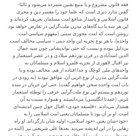
فقه قانون مشروع و یا منبع تقنین شمرده می‌شود و ثالثا-
گفتن ندارد دیری است که علما خود را مفسر دین و مجری
قانون اسلامی و پاسدار منافع امت مسلمان تعریف کرده‌اند و
این هر سه با دیدگاه‌های مدرن ملت‌گرایی در تعارض خواهد بود.
روشن است که امت محوری سنتی (مفهوم سیاسی امت
واحده)، با هر نوع تجزیه این واحد دینی – سیاسی مخالف است.
‌بی‌دلیل نبوده و نیست که حتی نواندیشانی چون سید جمال
الدین اسدآبادی در قرن نوزدهم میلادی و در عصر استعمار و
نیز اقبال لاهوری از تجزیه قلمرو اسلام و مسلمانان به
واحدهای ملی کوچک و جدا افتاده از هم، مخالف بوده و با
ملت‌گرایی مدرن از نوع غربی آن، موافق نبودند (به زودی در
باب امت واحده سخن خواهیم گفت). حتی این جریان در سده
نوزدهم و بیستم این نوع ملت‌گرایی عرفی را توطئه استعمار
غربی (عمدتا انگلیسی) می‌دانستند و همواره نسبت به آن
هشدار می‌دادند. «فلسفه خودی» اقبال حول چنین اندیشه‌ای
است. او بر آن بود تا مسلمانان یعنی امت اسلامی را به
«خود»شان یعنی «خود اسلامی» اولیه شان بازگرداند. او راه
رهایی را در این اندیشه می‌دید. بعدها علی شریعتی نیز (البته در
بعد نظر و نه سیاست) از «فلسفه خودی» پیروی کرد و حتی