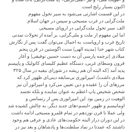
اکنون بسیار رایج است.
در این قسمت اشارتی می‌شود به سیر تحول مفهوم
ملت‌گرایی در غرب مسیحی و سپس در جهان اسلام:
الف. سیر تحول ملت‌گرایی در اروپای مسیحی
اما این مفهوم از ملت و ملی‌گرایی، بر آمده از تحولات تمدنی
تاریخ غرب و اروپاست. به اجمال می‌توان گفت: پس از نگارش
کتاب شهر خدا (مدینه الهی) سنت اگوستین در قرن پنجم
میلادی (ترجمه پارسی آن به دست حسین توفیقی) و آغاز
قرون وسطای غربی، دستگاه عظیم کلیسای کاتولیک و پاپیسم
پدید آمد (که البته آن هم ریشه در شورای نیقیه در سال ۳۲۵
میلادی داشت)، امپراتوری ‌بی‌سابقه دینی‌ای ظهور کرد که
مرزهای آن را عقیده و دین تعیین می‌کرد و امپراتور آن نیز
شخص شخیص پاپ اعظم به عنوان نماینده و بلکه تجسد
الوهیت در زمین بود. این امپراتوری پس از رنسانس و
اومانیسم و ظهور «ایسم»‌های جدید دیگر، به چالش کشیده شد
ولی عملا تا قرن نوزدهم در تمام قلمرو مسیحی ادامه داشت.
در این دوران دراز البته حکومت‌های عادی و عرفی هم وجود
داشتند که عمدتا در نماد سلطنت‌ها و پادشاهان و بعد نیز در