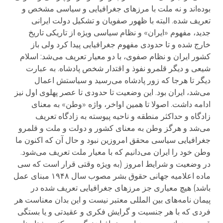
بوده‌اند و نه ملت با مرزهای جغرافیایی و سیاسی مشخص و
تعریف شده. البته با ظهور صفویان و تشکیل دولت ایرانی
جدید، مفهوم «ایران» و نظام سیاسی ویژه از تاریکی تاریخ
خارج شده و تا حدودی مفهوم جغرافیایی پیدا کرد ولی باز
کشور ایران و نظام صفوی، با دو معیار تعریف می‌شد: اسلام
شیعی و دیگر قلمرو نفوذ و اقتدار شخص پادشاه. به عبارت
دیگر تا هرجا که زور پادشاه می‌رسید و سیاستش اعمال
می‌شد، ایران بود. این وضعیت تا حدودی تا عصر پهلوی اول نیز
ادامه داشت. اصولا تا همین اواخر، واژه «وطن» به معنای
زادگاه و حداکثر منطقه و ناحیه پیوسته به زادگاه تعریف
می‌شد و هرگز وطن به معنای کشور و دولت و ملت و قلمرو
جغرافیایی سیاسی محقق امروزین نبود و حال آن که اکنون ما
وطن خود را ایران می‌دانیم که با معیار ملت تعریف می‌شود.
در وضعیت و شرایط امروز (به ویژه وقتی قرار است که سی
ماده اعلامیه جهانی حقوق بشر مصوب سال ۱۹۴۸ مبنای عمل
باشد) هیچ معیاری جز مرزهای جغرافیایی تعریف شده در
پیمان نامه‌های بین المللی معتبر نیست و این بدان معناست هر
فردی که با هر جنسیت و گرایش فکری و عقیدتی و یا بستگی