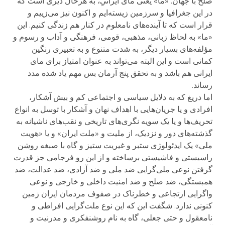
صلح با جهان. «ما» یعنی مای ایرانیِ، به هرحال دیری است که
در این جغرافیا و سرزمین زیسته‌ایم و اکنون نیز می‌زییم و
قرار است که تا آینده‌های نامعلوم در کنار هم زندگی کنیم. این
«ما» به لحاظ زبانی، مذهبی، قومی، فرهنگی و آداب و رسوم و
مؤلفه‌های بسیار دیگر، به شدت متنوع و به تعبیری رنگین
کمانی است و این البته می‌تواند به عنوان امتیاز برای مای
ایرانی هم باشد و به تحقق پنج آرمان بس مهم یاد شده مدد
رساند.
اما دریغ که به دلایل سیاسی و اجتماعی کم و بیش آشکار،
افرادی و یا جریان‌هایی با اهداف نهان و آشکار با توسل به انواع
تحریف‌ها و یا یک سویه نگری‌های تاریخی و نقب‌های ناشیانه به
گذشته‌های دور و نزدیک، از ملیت و «ملت ایران» و یا «هویت
ملی» یک ایدئولوژی ستبر و غیریت ستیز و گاه با صبغه روشن
راسیستی و فاشیستی برساخته و از این رو فرجامی جز قدرت
گرفتن نوعی ملی‌گرایی ضد ملی و ضد آزادی، ضد عدالت، ضد
همبستگی، ضد صلح و ضد امنیت داخلی و خارجی و نوعی
واگرایی ارتجاعی و خطرناک در صفوف مردمان ایران زمین
کنونی ندارد. شگفت این که این نوع ملت‌گرایی افراطی و
نامعقول و حتی جعلی، گاه به نام روشنفکری و مدرنیت و