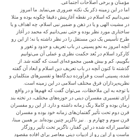
مؤمنان و برخی اصلاحات اجتماعی.
اما در این زمینه ذکر یک نکته ضروری می‌نماید. ما امروز
نمی‌دانیم که اسلام در نقطه آغازینش دقیقا چگونه بوده و مثلا
در مشیت الهی و یا در ذهن و ضمیر نبی اسلام، چه اهداف و یا
ساختاری مورد نظر بوده و حتی نمی‌دانیم که محمد در آغاز
طرح تأسیس یک دین مستقل را در نظر داشته یا نه؛ از این رو
آنچه امروز به نحو پسینی در باب تعریف و حدود و ثغور و
کارکرد اسلام در بُعد حکمت نظری و عملی آن می‌توانیم
بگوییم، کم و بیش همین مجموعه‌ای است که گفته شد. از
گذشته تا کنون آنچه در باب تعریف دین اسلام و ابعاد آن گفته
شده، پسینی است و فرآورده دیدگاه‌ها و تفسیرهای متکلمان و
نظریه‌پردازان فرق مختلف اسلامی در این زمینه است.
با توجه به این ملاحظات، می‌توان گفت که فهم‌ها و در واقع
آرای تفسیری مفسران دینی در حوزه‌های مختلف، در تخته بند
زمان بوده و کاملا رنگ زمانه داشته و دارد. از این رو مفسران
قرن دوم تحت تأثیر گفتمان‌های زمانه خود بوده و مفسران
قرن سوم و چهارم و . . نیز ناگزیر چنین بوده‌اند. بر همین مبنا،
تفاسیر ارائه شده در این گفتار، ناگزیر تحت تأثیر روزگار
ماست و از این رو از ادبیات دینی معاصر برای افاده مقصود