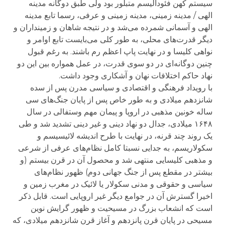
سیستم کهن فئودالیسم متبلور بود ولی طبق دوگانه مدینه
الهی / مدینه زمینی، مدینه زمینی و عرفی، رسما تابع مدینه
الهی و آسمانی شمرده می‌شد و در نتیجه شاهان و زمینداران و
دیگر قدرت‌های محلی، به طور کلی می‌بایست تابع اوامر و
نواهی کلیسا و در نهایت پاپ اعظم رم باشند. به رغم قبول
چنین دوگانه‌ای در دو سوی قدرت، در عمل همواره بین این دو
نهاد حاکم اختلافات نهان و آشکاری وجود داشت.
با رویداد فرهنگی و اقتصادی و سیاسی مدرن پس از سده
شانزدهم میلادی و به طور خاص پس از پایان جنگ‌های سی
ساله خونین مذهبی در اروپا و پیمان مهم وستفالی در سال
۱۶۴۸ میلادی، جدال دو نهاد دینی و غیر دینی تشدید شد و طی
یک روند چند قرنه، در نهایت با طرح اندیشه لائیسیسم و
سکولاریسم، به جدایی نسبتا کامل نظام‌های عرفی از شرعی
و مذهبی کلیسایی منتهی شد و محصول آن در قرن بیستم (و
بیشتر در مقطع پس از جنگ جهانی دوم) ظهور نظام‌های
سیاسی و حقوقی و مدنی سکولار یا لائیک در مغرب زمین و
اخیرا گسترش آن در جوامع دیگر غیر اروپایی است. قابل ذکر
است که انشعاب بزرگ در مسیحیت و ظهور گرایش نوین
مسیحی در پایان قرن پانزدهم و آغاز قرن شانزدهم میلادی، که