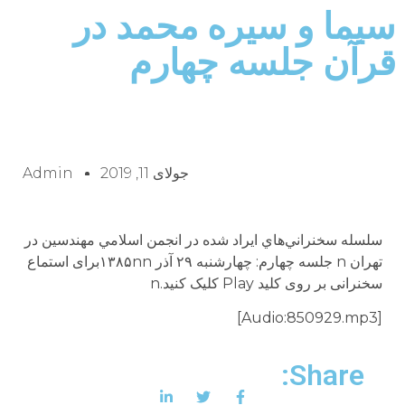
سيما و سيره محمد در
قرآن جلسه چهارم
جولای 11, 2019
Admin
سلسله سخنراني‌هاي ايراد شده در انجمن اسلامي مهندسين در
تهران n جلسه چهارم: چهارشنبه ۲۹ آذر ۱۳۸۵nnبراى استماع
سخنرانى بر روى کلید Play کلیک کنید.n
[Audio:850929.mp3]
Share: