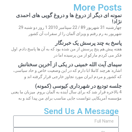
More Posts
نمونه ای دیگر از دروغ ها و دروغ گویی های احمدی
نژاد!
چهارشنبه 31 شهریور 89 / 22 سپتامبر 2010 1 روز دو شنبه 29
شهریور به رم رفتم و ویزای آلمان را از سفرات آن کشور
پاسخ به چند پرسش یک خبرنگار
هفته پیش هم پنج پرسش از من شده بود که به آن ها پاسخ دادم. اول
فکر می کردم مارکو از من پرسیده اما در
سیمای آیت الله خمینی در یکی از آخرین سخنانش
اشاره: هرچند کاملا ابا دارم که در این وضعیت خاص و حاد سیاسی،
که کشور و مردم ایران مورد تجاوز خارجی قرار گرفته اند و
جلسه تودیع در شهرداری کیوسی (کمونه)
4 بالاخره قرار شد که برای سال آینده به آلمان بروم. میزبان ما یعنی
مؤسسه آمریکایی نتوانست جایی مناسب برای من پیدا کند و به
Send Us A Message