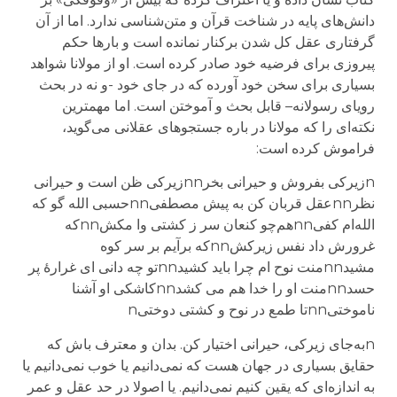
دانش‌های پایه در شناخت قرآن و متن‌شناسی ندارد. اما از آن
گرفتاری عقل کل شدن برکنار نمانده است و بارها حکم
پیروزی برای فرضیه خود صادر کرده است. او از مولانا شواهد
بسیاری برای سخن خود آورده که در جای خود -و نه در بحث
رویای رسولانه
– قابل بحث و آموختن است. اما مهمترین
نکته‌ای را که مولانا در باره جستجوهای عقلانی می‌گوید،
فراموش کرده است
:
n
زیرکی بفروش و حیرانی بخر
nn
زیرکی ظن است و حیرانی
نظر
nn
عقل قربان کن به پیش مصطفی
nn
حسبی الله گو که
الله‌ام کفی
nn
هم‌چو کنعان سر ز کشتی وا مکش
nn
که
غرورش داد نفس زیرکش
nn
که برآیم بر سر کوه
مشید
nn
منت نوح ام چرا باید کشید
nn
تو چه دانی ای غرارهٔ پر
حسد
nn
منت او را خدا هم می ‌کشد
nn
کاشکی او آشنا
ناموختی
nn
تا طمع در نوح و کشتی دوختی
n
n
به‌جای زیرکی، حیرانی اختیار کن. بدان و معترف باش که
حقایق بسیاری در جهان هست که نمی‌دانیم یا خوب نمی‌دانیم یا
به اندازه‌ای که یقین کنیم نمی‌دانیم. یا اصولا در حد عقل و عمر