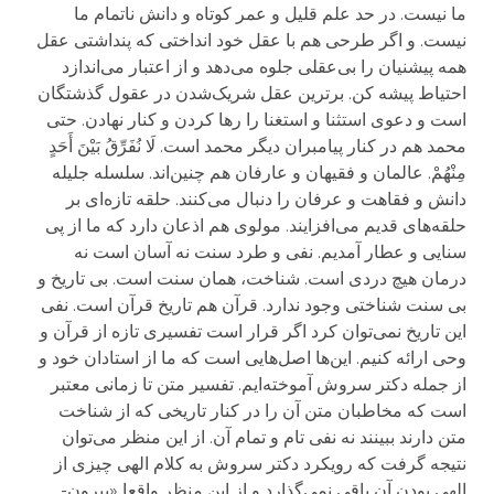
ما نیست. در حد علم قلیل و عمر کوتاه و دانش ناتمام ما
نیست. و اگر طرحی هم با عقل خود انداختی که پنداشتی عقل
همه پیشنیان را بی‌عقلی جلوه می‌دهد و از اعتبار می‌اندازد
احتیاط پیشه کن. برترین عقل شریک‌شدن در عقول گذشتگان
است و دعوی استثنا و استغنا را رها کردن و کنار نهادن. حتی
محمد هم در کنار پیامبران دیگر محمد است.
لَا نُفَرِّقُ بَیْنَ أَحَدٍ
مِنْهُمْ
. عالمان و فقیهان و عارفان هم چنین‌اند. سلسله جلیله
دانش و فقاهت و عرفان را دنبال می‌کنند. حلقه تازه‌ای بر
حلقه‌های قدیم می‌افزایند.
مولوی هم اذعان دارد که
ما از پی
سنایی و عطار آمدیم. نفی و طرد سنت نه آسان است نه
درمان هیچ دردی است. شناخت، همان سنت است. بی تاریخ و
بی سنت شناختی وجود ندارد. قرآن هم تاریخ قرآن است. نفی
این تاریخ نمی‌توان کرد اگر قرار است تفسیری تازه از قرآن و
وحی ارائه کنیم. این‌ها اصل‌هایی است که ما از استادان خود و
از جمله دکتر سروش آموخته‌ایم. تفسیر متن تا زمانی معتبر
است که مخاطبان متن آن را در کنار تاریخی که از شناخت
متن دارند ببینند نه نفی تام و تمام آن. از این منظر می‌توان
نتیجه گرفت که رویکرد دکتر سروش به کلام الهی چیزی از
الهی بودن آن باقی نمی‌گذارد و
از این منظر
واقعا «بیرون-