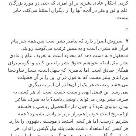
کردن احکام عادی بشری بر او. امری که حتی در مورد بزرگان
علم و فن و هنر در آنچه آنها را از دیگران استثنا می‌کند، جایز
نیست.
n
۷
.
سروش اصرار دارد که پیامبر بشر است پس همه چیز پیام
قرآن هم بشری است و به همین ترتیب می‌کوشد روایتی
«معقول» به دست دهد که محدود است به تعریف
عام و عادی
بشر. مثل اینکه بخواهیم حقوق بشر را تبیین کنیم و بگوییم برای
همگان صادق است. اما پیامبری که سهل است، بسیار تفاوت‌ها
بین ابنای بشر هست که
به قول قرآن این را بر آن فضیلت
می‌بخشد و
دست هر یک از آن‌ها
در آن امر
به دیگری
نمی‌رسد.
این
فضل الهی
و سنت خلقت ا
ست. آیا هر کسی به
صرف بشر بودن می‌تواند داوینچی باشد؟ یا به صرف شاعر
بودن مولوی شود؟ یا چون فارغ‌التحصیل
ریاضی و
فلسفه
از
کمبریج
است خود را هم‌تراز برتراند راسل بشمارد؟ همه
بشریم. درست. اما هر کسی استعداد موسیقی بتهوون را ندارد.
هر کسی که استعداد داشت بخت بلند بیل گیتس را ندارد. هر
شرکتی گوگل نمی‌شود. هر رهبری گاندی نیست. و از این شمار