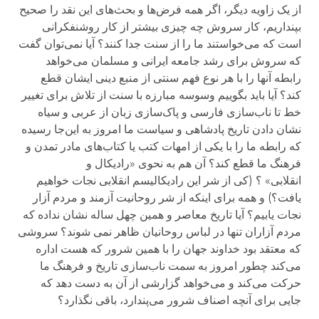
از یک زاویه دیگر، اگر همه فرض‌ها و بحث‌های این نقد را صحیح
بپنداریم، کار سروش چه چیزی بیشتر از کار روشنفکرانی
است که می‌خواستند ما را از سنت جدا کنند؟ آیا نمی‌توان گفت
که سروش برای رشد جامعه ایرانی و مسلمان می‌خواهد
رابطه آنها را با هر نوع فهم سنتی از منبع دینی ایشان قطع
کند؟ آیا باید بگوییم وسوسه مبارزه با سنت از تلاش برای تغییر
خط تا ناب‌سازی
فارسی
و پاک‌سازی زبان از عربی و سیاه
نشان دادن تاریخ پادشاهی و سیاست ما امروز به این‌جا رسیده
که رابطه ما را با یکی از امهات کتب یا کتاب‌های مادر تمدن و
فرهنگ ما قطع کند؟
آن هم به نحو
ی
«رادیکال و
انقلابی»
؟
(کی از شر این رادیکالیسم انقلابی نجات خواهیم
یافت؟)
و همه برای اینکه از شر روحانیت آزمند و مردم آزار
نجات یابیم؟ آیا تاریخ معاصر و همین چهل ساله نشان نداده که
مردم آزاران تنها در لباس روحانیان ظاهر نمی شوند؟ سروشی
که معتقد بود خداوند جهان را با همین شرور که هست اداره
می‌کند چطور امروز به سمت ناب‌سازی تاریخ و فرهنگ ما
حرکت می‌کند و می‌خواهد گزارشی از آن به دست دهد که
جایی برای آنچه اصناف شرور می‌پندارد
،
باقی نگذارد؟