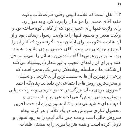
n
۱۲
.
نقل است که علامه امینی وقتی طرفه‌کتاب
ولایت
فقیه
آقای خمینی را خواند آن را پرت کرد و به دیوار زد.
رای
ولایت فقها
رای
عجیبی
بود
که از کاهی کوه ساخته بود و
ولایت معین و محدود فقها را به ولایت رسول رسانده بود و از
آن شانیت حکومت برای ایشان نتیجه گرفته بود که آثار آن را
امروز به‌روشنی می بینیم. آقای خمینی مردی ملا و دانشمند
بود. اما برترین هوش‌ها گاه ساده‌ترین مسائل را نمی‌توانند حل
کنند و برای آن راه‌های عجیب و غیرمتعارف پیشنهاد می‌کنند.
از شگفتی‌های سلسله روشنفکران نیز یکی همین است که
برخی از بهترین آن‌ها به سست‌ترین آرای تاریخی و تحلیلی
و
مخرب‌ترین
روش‌های اجتماعی تن داده‌اند. چنان‌که احمد
کسروی مردی به آن بزرگی در تحقیق تاریخی و صراحت بیانی
و وطن‌دوستی و پیش‌گامی اجتماعی مبلغ ناب‌سازی و
اندیشه‌های فاشیستی شد و کتاب‌سوزان راه انداخت. آخرین
محصول فکری سروش هم در یک کلام از هر گونه پیغام
سروش خالی است و همه چیز عالم غیب را به رویا تحویل و
تاویل کرده است و همه هنر پیامبری را به مشتی ظنیات