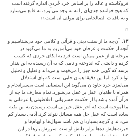
فروکاسته و عالم را بر اساس خرد خُردی اندازه گرفته است
که هیچ خواننده جدی‌ای را نه به وجد می‌آورد، نه قانع می‌سازد
و نه باقیات الصالحاتی برای مولف آن است
.
n
n
۱۳
.
آن‌چه ما از سنت دینی و قرآنی و کلامی خود می‌شناسیم و
آنچه از حکمت و عرفان خود می‌آموزیم به ما می‌گوید در
مرحله‌ای از عمر ممکن است فرد به اتکای خردی که کسب
کرده و دانشی که اندوخته
و نامی که به آن رسیده
به این پندار
برسد که گویی همه چیز را می‌فهمد و می‌داند و تعلیل و تحلیل
تواند کرد. اما این دقیقا همان جایی است که پای استدلال
می‌لغزد. خرد جاودان می‌گوید این استغنایی است بی‌سرانجام و
همراه با طغیان. عقل بر عقل می‌شورد. تمام معارف ما چه از
قرآن آمده باشد یا از حکمت خسروانی، افلاطونی یا عرفانی به
ما آموخته است که آخر عقل حیرانی است. رسیدن به این نکته
ساده است که عقل حل همه مسائل نتواند کرد. آدمی بسیار کم
می‌داند و گرچه بسیاردان هم باشد سوال‌ها و ابهام‌ها و
حیرت‌هایش ده‌ها برابر دانش او ست. سروش بارها در این
کتاب نشان داده و یا اعتراف کرده که بیش از «وقوفکی» بر