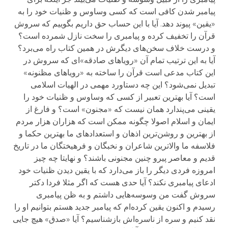
پیامبر شدن کافی است که کسی وساوس و ظنیات خود را به
«
یقین»
پیوند دهد. آیا با این حساب حق داریم بگوییم که سروش
قرآن را تخفیف کرده و پیامبری را
سخت
نازل
شمرده
است؟
و درست خلاف سخن‌های دیگرش در همین کتاب راه می‌برد؟
آیا به این ترتیب تمام آن «رویاهای صادقه»ای که سروش در
این کتاب مدعی است قرآن را ساخته به «رویاهای مظنونه»
تبدیل نمی‌شود؟ این چه دستاورد مهمی در الهیات اسلامی
است؟
آ
یا بهترین تعبیر از کسی که وساوس و ظنیات خود را
یقینی می‌پندارد همان نیست که «مجنون» است؟ و فارغ از
ایمان و اسلام اصولا چگونه ممکن است که هزاران هزار مردم
از بهترین و روشن‌ترین اذهان و استعدادهای ما بهترین حکما و
فلاسفه ما والاترین شاعران و نخبگان و فرهیختگان ما در تاریخ
قدیم و معاصر پیرو چنین مجنونی باشند؟ و نهایتا چه چیز
امروزه فردی دیگر را باز می‌دارد که با یقین دیدن ظنیات خود
ادعای پیامبری نکند؟ آیا حدی هست که اگر مثلا فردا دکتر
سروش گفت من وسوسه‌هایی داشتم و به ظن پیامبری
رسیدم و اکنون یقین کرده‌ام که پیامبر جدید هستم بتوانیم او را
نقد کنیم و سره از ناسره‌اش بازشناسیم؟ آیا «
صدق» هیچ جایی