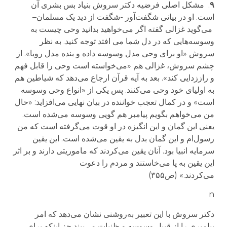
۹
.
مشکل اصلی فرضیه دکتر سروش بنیاد بس بشری آن
است. او در بیانی شگفت‌آور
-شگفت
از دید یک مسلمان
–
می‌گوید غزالی گفته اگر می‌خواهید بدانید وحی چیست به
وسوسه‌هایی که در دل شما می افتد توجه کنید. به نظر
سروش «او برای وحی مدل وسوسه داده و بنده مدل رویا». از
چشم سروش، غزالی هم «می‌خواسته است وحی را قابل فهم
و راززدایی کند». بعد به آیه قرآن ارجاع می‌دهد که شیاطین هم
به اولیای خود وحی می‌کنند. پس یکی از «انواع وحی وسوسه
است» و در کمال تعجب خواننده در بیان نهایی می‌افزاید: «حال
من می‌خواهم بگویم پیامبر هم گویی وسوسه می‌شده است.
یعنی این گمان و این انگیزه در او قوت می‌گرفته است که من
رسول‌ام و این گمان بدل به یقین می‌شده است. این یقین
سرمایه انبیا بود. آنان یقین می‌کردند که ماموریتی دارند و بر اثر
این یقین به پا می‌خاستند و مردم را دعوت
می‌‌کردند.»
(ص۳۵۵)
n
دکتر سروش با این تعبیر به‌روشنی نشان می‌دهد که امر
پیامبری را از قبیل وسوسه و ظنیات می‌بیند جز اینکه برای