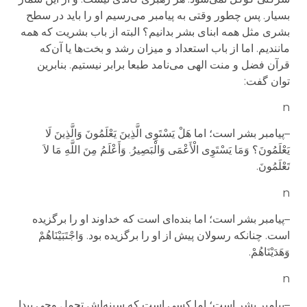
بسیار. پس چطور وقتی به پیامبر می‌رسیم او را باید در سطح
بشری مثل همه ابنای بشر بدانیم؟ البته از باب بشریت که همه
مانندیم. اما از باب استعداد و میزان رشد و بخت‌ها یا آن‌که
قرآن فضل و منت الهی می‌نامد طبعا برابر نیستیم. بنابرین
توان گفت:
n
–
پیامبر بشر است
؛
اما
هَلْ یَسْتَوِی الَّذِینَ یَعْلَمُونَ وَالَّذِینَ لَا
یَعْلَمُونَ
؟
وَمَا یَسْتَوِی الْأَعْمَى وَالْبَصِیرُ
.
وَأَعْلَمُ مِنَ اللَّهِ مَا لاَ
تَعْلَمُونَ
.
n
–
پیامبر بشر است
؛
اما بنده‌ای است که خداوند او را برگزیده
است. چنانکه رسولان پیش از او را برگزیده بود.
وَاجْتَبَیْنَاهُمْ
وَهَدَیْنَاهُمْ
.
n
–
پیامبر بشر است
؛
اما کسی است که سینه‌اش تحمل وحی پیدا