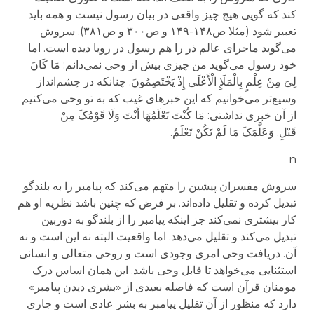
کند که گویی هیچ چیز واقعی در بیان رسول نیست و همه باید
تعبیر شود (مثلا ص۱۴۸-۱۴۹ و ص۳۰۰ و ص۳۸۱).
سروش
می‌گوید ماجرای عالم ذر را هم رسول در رویا دیده است. اما
خود رسول می‌گوید من چیزی بیش از وحی نمی‌دانم:
مَا کَانَ
لِیَ مِنْ عِلْمٍ بِالْمَلَإِ الْأَعْلَى إِذْ یَخْتَصِمُونَ
. چنانکه در چشم‌انداز
وسیع‌تر می‌خوانیم که این خبرهای غیب که به تو وحی می‌کنیم
از آن خبری نداشتی:
مَا کُنْتَ تَعْلَمُهَا أَنْتَ وَلَا قَوْمُکَ مِنْ
قَبْلِ
.
وَعَلَّمَکَ مَا لَمْ تَکُنْ تَعْلَمُ
.
n
سروش مفسران پیشین را متهم می‌کند که پیامبر را به بلندگو
تبدیل کرده و تقلیل داده‌اند. بر فرض که چنین باشد نظریه او هم
کار بیشتری نمی‌کند جز اینکه پیامبر را از بلندگو به دوربین
تبدیل می‌کند و تقلیل می‌دهد
.
اما واقعیت البته نه این است و نه
آن. دریافت وحی امری وجودی است و روحی متعالی و انسانی
استثنایی می‌خواهد تا قابل وحی باشد. این همان اساس درک
مومنان قرآن است که فاصله بعیدی از «بشری دیدن پیامبر»
دارد که منظور از آن تقلیل پیامبر به بشر عادی است و جاری