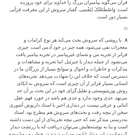
قرآن می‌گوید پیامبران بزرگ را خداوند برای خود پرورده
است:
وَاصْطَنَعْتُکَ لِنَفْسِی
.
گفتار سروش از این معرفت قرآنی
بسیار دور است.
n
۸
.
با روشی که سروش بحث می‌کند هر نوع کرامات و
معجزات نفی می‌شود. همه چیز در خود آدمی است. چیزی
فراتر از تجربه من و شمای غیرپیامبر در تجربه پیامبر یافت
می‌نشود. از جمله دیدار با جبرئیل. اما تجربه و مشاهدات و
مذکرات و خاطرات و احوال و سوانح بسیار از بزرگان ما در
دسترس است که خلاف این را شهادت می‌دهد. تجربه‌های
انسانی بسیار فراتر از آن چیزی است که سروش به اتکای
روش پوزیتیویستی و تقلیل‌گرای خود در این بحث بر آن حد
می‌نهد. حدی وجود ندارد و حدی هم باشد در خورد فهم عقل
اثباتی و عرفی نیست. در دیداری اخیر با استاد داریوش آشوری
سخن از نیچه رفت و بحث‌های سروش هم مطرح بود. استاد
به‌درستی متذکر شد که حتی نیچه تجربه‌ای از این دست داشته
است و بنا به نوشته‌هایش می‌توان دریافت که با زرتشت دیدار
کرده است. این دیدار
(یا ویزیون)
بی‌تردید در خواب و رویا نبوده