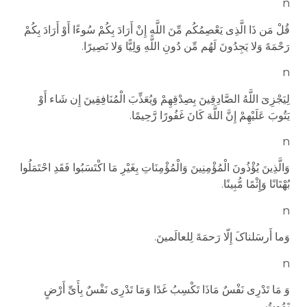
n
قُلْ مَن ذَا الَّذِی یَعْصِمُکُم مِّنَ اللَّهِ إِنْ أَرَادَ بِکُمْ سُوءًا أَوْ أَرَادَ بِکُمْ
رَحْمَهً وَلا یَجِدُونَ لَهُم مِّن دُونِ اللَّهِ وَلِیًّا وَلا نَصِیرًا
.
n
لِیَجْزِیَ اللَّهُ الصَّادِقِینَ بِصِدْقِهِمْ وَیُعَذِّبَ الْمُنَافِقِینَ إِن شَاء أَوْ
یَتُوبَ عَلَیْهِمْ إِنَّ اللَّهَ کَانَ غَفُورًا رَّحِیمًا
.
n
وَالَّذِینَ یُؤْذُونَ الْمُؤْمِنِینَ وَالْمُؤْمِنَاتِ بِغَیْرِ مَا اکْتَسَبُوا فَقَدِ احْتَمَلُوا
بُهْتَانًا وَإِثْمًا مُّبِینًا
.
n
وَما أَرسَلناکَ إِلّا رَحمَهً لِلعالَمینَ
.
n
وَ
مَا تَدْرِی نَفْسٌ مَاذَا تَکْسِبُ غَدًا وَمَا تَدْرِی نَفْسٌ بِأَیِّ أَرْضٍ
تَمُوتُ
.