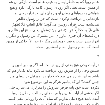
عالم رویا که به خاطر ایمان به غیب
عالم است. تازگی آن هم
از همین است. یعنی اگر رویای رسول کاملا تازگی دارد و هیچ
شباهتی به رویاهای زمان او و زمان‌های بعد ندارد یعنی او
تازه‌هایی را دریافت م‌کرده است که جز بر رسول ظاهر
نمی‌شده است. قرآن روشن می‌گوید:
عَالِمُ الْغَیْبِ فَلَا یُظْهِرُ
عَلَى غَیْبِهِ أَحَدًا
إِلَّا مَنِ ارْتَضَى مِنْ رَسُولٍ
. یعنی سنخ این عالم و
دریافت‌های آن چیزی ماورای امر مشترک بین رسول و دیگران
افراد بشر است و قید «هیچکس مگر» (احدا الا) حاکی از همین
است که مقام رسول مقام استثنایی است.
n
در آیات
وحی
هیچ بحثی از رویا نیست. اما اگر پیامبر امین و
صدیق وحی را از طریق رویا دریافت می‌کرد نباید یک‌بار هم که
باشد به این اشاره می‌آورد که خداوند یا جبرئیل در رویای من
چنین گفت؟ این‌که پیامبر هرگز به این موضوع تفوه
نکرده
است خود پایه فرض سروش را متزلزل می‌سازد. حتی
اگر بخشی از آیات آغازین یا میانه‌های رسالت از طریق رویا
آمده باشد هیچ دلیلی نداریم که تمام آیات را رویایی تلقی کنیم.
کاری که سروش را به تکلف انداخته است تا طوری صحبت