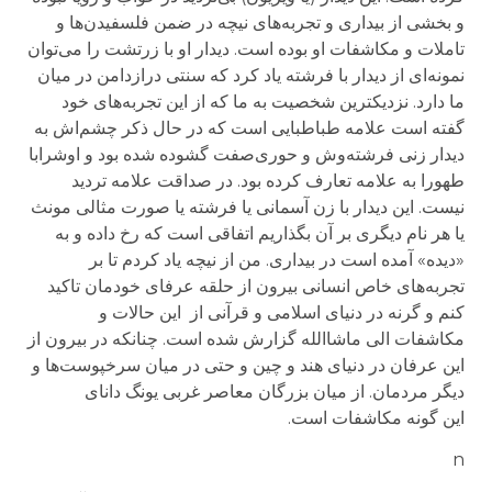
و بخشی از بیداری و تجربه‌های نیچه در ضمن فلسفیدن‌ها و
تاملات و مکاشفات او بوده است. دیدار او با زرتشت را می‌توان
نمونه‌ای از دیدار با فرشته یاد کرد که سنتی درازدامن در میان
ما دارد. نزدیکترین شخصیت به ما که از این تجربه‌های خود
گفته است علامه طباطبایی است که در
حال ذکر چشم‌اش به
دیدار
زنی فرشته‌وش
و حوری‌صفت
گشوده شده بود
و
او
شرابا
طهورا به
علامه تعارف کرده بود. در صداقت علامه تردید
نیست. این دیدار با زن آسمانی یا فرشته یا صورت مثالی مونث
یا هر نام دیگری بر آن بگذاریم اتفاقی است که رخ داده و به
«دیده» آمده است در بیداری. من از نیچه یاد کردم تا بر
تجربه‌های خاص انسانی بیرون از حلقه عرفای خودمان تاکید
کنم و گرنه در دنیای اسلامی و قرآنی از این حالات و
مکاشفات الی ماشاالله گزارش شده است. چنانکه در بیرون از
این عرفان در دنیای هند و چین و حتی در میان سرخپوست‌ها و
دیگر مردمان. از میان بزرگان معاصر غربی یونگ دانای
این
گونه
مکاشفات است.
n