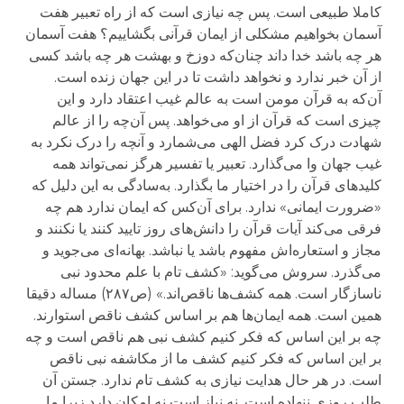
کاملا طبیعی است. پس چه نیازی است که از راه تعبیر هفت
آسمان بخواهیم مشکلی از ایمان قرآنی بگشاییم؟ هفت آسمان
هر چه باشد خدا داند چنان‌که دوزخ و بهشت هر چه باشد کسی
از آن خبر ندارد و نخواهد داشت تا در این جهان زنده است.
آن‌که به قرآن مومن است به عالم غیب اعتقاد دارد و این
چیزی است که قرآن از او می‌خواهد. پس آن‌چه را از عالم
شهادت درک کرد فضل الهی می‌شمارد و آنچه را درک نکرد به
غیب جهان وا می‌گذارد. تعبیر یا تفسیر هرگز نمی‌تواند همه
کلیدهای قرآن را در اختیار ما بگذارد. به‌سادگی به این دلیل که
«ضرورت ایمانی» ندارد. برای آن‌کس که ایمان ندارد هم چه
فرقی می‌کند آیات قرآن را دانش‌های روز تایید کنند یا نکنند و
مجاز و استعاره‌اش مفهوم باشد یا نباشد. بهانه‌ای می‌جوید و
می‌گذرد. سروش می‌گوید: «کشف تام با علم محدود نبی
ناسازگار است. همه کشف‌ها ناقص‌اند.» (ص۲۸۷) مساله دقیقا
همین است. همه ایمان‌ها هم بر اساس کشف ناقص استوارند.
چه بر این اساس که فکر کنیم کشف نبی هم ناقص است و چه
بر این اساس که فکر کنیم کشف ما از مکاشفه نبی ناقص
است. در هر حال هدایت نیازی به کشف تام ندارد. جستن آن
طلب روزی ننهاده است. نه نیاز است نه امکان دارد زیرا ما