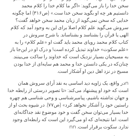
سخن خدا را باز می‌گوید: «اگر ما کلام خدا را کلام محمد
دانستیم هر چه او بگوید سخن خدا ست.» (ص۳۱۶) اما چگونه
خدایی که سخن نمی‌گوید از زبان محمد سخن خواهد گفت؟
سروش می‌گوید علم کلام اصلا برای این به وجود آمد که کلام
الهی یا قرآن را بشناسد و بشناساند. با شرح سروش در
کتاب
کلام محمد رویای محمد
باید گفت او «علم کلام» را به
«علم سکوت» خداوند تبدیل کرده است! و درک او در این‌جا باز
به مسیحیان بسیار نزدیک است که خداوند را ساکت می‌بینند.
چنان‌که در یکی دانستن خدا و محمد هم سایه‌ای از خدا بودن
مسیح در نزد اهل دین او آشکار است.
n
در واقع، یک زاویه دید اساسی به نقد آرای سروش همان
است که خود او پیشنهاد می‌کند: «تا تصویر درستی از رابطه خدا
و جهان نداشته باشیم، پیامبرشناسی و وحی شناسی هم چهره
راستین خود را آشکار نخواهد کرد» (ص۷۷). در شیوه بحث او از
خدا بسیار می‌توان سخن گفت و خود موضوع نقد جداگانه‌ای
است. اما نتیجه‌ای که او می‌گیرد این است که رابطه‌ای وجود
ندارد. سکوت برقرار است.
n
n