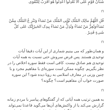
شَنَآنُ قَوْمٍ عَلَى أَلَّا تَعْدِلُوا اعْدِلُوا هُوَ أَقْرَبُ لِلتَّقْوَى
.
n
قُلِ اللّهُمَّ مالِک المُلْک تُؤْتِی المُلْک مَنْ تَشاءُ وَتَنْزِ عُ المُلْک مِمَّنْ
تَشاءُوَتُعِزُّ مَنْ تَشاءُ وَتُذِلُّ مَنْ تَشاءُ بِیدِک الخَیرُإِنَّک عَلی کلِّ
شَیءٍ قَدِیرٌ
.
n
و همان‌طور که می بینیم شماری از این آیات دقیقا آیات
توحیدی هستند. پس فرض سروش حتی نسبت به همه آیات
توحیدی هم صادق نیست. کافی است فقط سوره اخلاص را در
نظر بگیریم. چگونه ممکن است سوره‌ای با مفاهیم مجرد و با
چنین وزنی در معارف اسلامی به رویا دیده شود؟ این سوره
صورت خواب آن مفاهیم است؟ چگونه؟
n
به همین ترتیب همه آیاتی که از گفتگوهای پیامبر با مردم زمانه
گزارش می‌کند یا از واکنش‌های آن‌ها می‌گوید قاعدتا
نمی‌تواند