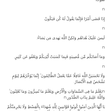
n
إِذَا قَضَى أَمْرًا فَإِنَّمَا یَقُولُ لَهُ کُن فَیَکُونُ
.
n
لَیسَ عَلَیکَ هُداهُم وَلکِنَّ اللَّهَ یَهدی مَن یَشاءُ
.
n
وَمَا أَصَابَکُم مِّن مُّصِیبَهٍ فَبِمَا کَسَبَتْ أَیْدِیکُمْ وَیَعْفُو عَن کَثِیرٍ
.
n
وَلَا تَحْسَبَنَّ اللَّهَ غَافِلًا عَمَّا یَعْمَلُ الظَّالِمُونَ ۚ إِنَّمَا یُؤَخِّرُهُمْ لِیَوْمٍ
تَشْخَصُ فِیهِ الْأَبْصَارُ
.
n
یَعْلَمُ مَا فِی السَّمَاوَاتِ وَالْأَرْضِ وَیَعْلَمُ مَا تُسِرُّونَ وَمَا تُعْلِنُونَ ۚ
وَاللَّهُ عَلِیمٌ بِذَاتِ الصُّدُورِ
.
n
یَا أَیُّهَا الَّذِینَ آمَنُوا کُونُوا قَوَّامِینَ لِلَّهِ شُهَدَاءَ بِالْقِسْطِ وَلَا یَجْرِمَنَّکُمْ