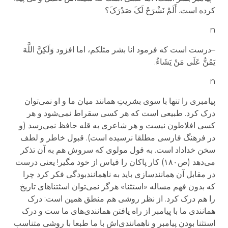
کرده است.
أَلَمْ نَشْرَحْ لَکَ صَدْرَکَ
؟
n
–
درست است که فرمود انا بشر مثلکم
،
اما افزود
وَلَکِنَّ اللَّهَ
یَمُنُّ عَلَى مَنْ یَشَاءُ
.
n
پیامبری را تنها با سوی بشریتِ همانند میان ما و او نمی‌توان
درک کرد. طبیعی است که هر کسی سقراط نمی‌شود و هر
کسی افلاطون نیست و هر شاعری به قله حافظ نمی‌رسد (و
در فرهنگ فارسی مطلقا نرسیده است). قبول خاطر و لطف
سخن خداداد است.
به قول مولوی که سروش هم به آن تذکر
می‌دهد (ص۱۸۰) کار پاکان را قیاس از خود مگیر! یعنی درست
در مقابل آن همانندسازی باید به ناهمانند
بودگ
ی فکر کرد چرا
که بدون فهم مساله «استثنا» هرگز نمی‌توان اسثتناهای تاریخ
را هم درک کرد. از نظر روشی هم منطق همین است: درک
همانندی ما با پیامبر از راه یافتن همانندی‌های ما ست و درک
استثنا بودن پیامبر و ناهمانندی‌اش با ما طبعا با روشی متناسب