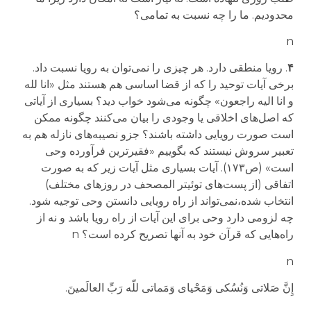
محدودیم. ما را چه نسبت به تمامی؟
n
۴
.
رویا منطق
ی
دارد. هر چیزی را نمی‌توان به رویا نسبت داد.
برخی آیات توحید را که از قضا اساسی هم هستند مثل «انا لله
و انا الیه راجعون» چگونه می‌شود خواب دید؟ بسیاری از آیاتی
که اصل‌های اخلاقی یا وجودی را بیان می‌کنند چگونه ممکن
است صورت رویایی داشته باشند؟
جزو نصیبه‌های نازله هم به
تعبیر سروش نیستند که بگوییم «فقیرترین فرآورده وحی
است» (ص۱۷۳).
آیات بسیاری مثل آیات زیر که به صورت
اتفاقی (از پست‌های توئیتر المصحف
در روزهای مختلف
)
انتخاب شده
،
نمی‌تواند از راه رویایی دانستن وحی توجیه شود.
چه لزومی دارد وحی برای این آیات از راه رویا باشد و نه از
راه‌هایی که قرآن خود به آنها تصریح کرده است؟
n
n
إِنَّ صَلاتی وَنُسُکی وَمَحْیای وَمَماتی للّه رَبِّ العالَمینَ.