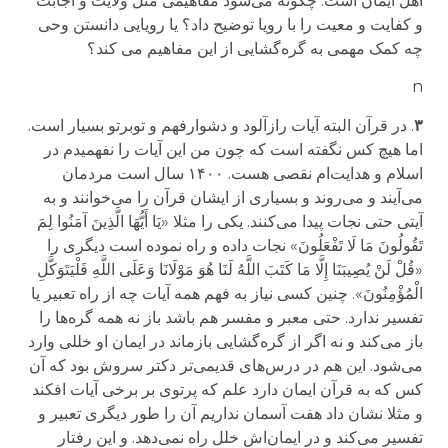
اهل ایمان است. چگونه می‌شود مفاهیمی مثل ولایت و اجابت
و کفایت و معیت را با رویا توضیح داد؟ یا رویایی دانستن وحی
چه کمک مهمی به گره‌گشایی از این مفاهیم می کند؟
n
۳
.
در قرآن البته آیات رازآلود و دشوارفهم و توبرتو بسیار است.
اما هیچ کس نگفته است که چون من این آیات را نفهمیدم در
اسلام و هدایت‌ام نقصی هست. ۱۴۰۰ سال است مردمان
می‌آیند و می‌روند و بسیاری از ایشان قرآن را می‌خوانند و به
آیتی حتی نجات پیدا می‌کنند. یکی را مثلا «یَا أَیُّهَا الَّذِینَ آمَنُوا لِمَ
تَقُولُونَ مَا لَا تَفْعَلُونَ» نجات داده و راه نموده است دیگری را
«قُلْ لَنْ یُصِیبَنَا إِلَّا مَا کَتَبَ اللَّهُ لَنَا هُوَ مَوْلَانَا وَعَلَى اللَّهِ فَلْیَتَوَکَّلِ
الْمُؤْمِنُونَ». چنین کسی نیاز به فهم همه آیات چه از راه تعبیر یا
تفسیر ندارد. حتی معبر و مفسر هم باشد باز نه همه گره‌ها را
باز می‌کند و نه اگر از گره‌گشایی بازماند در ایمان او خللی وارد
می‌شود. این هم در درس‌های قدیمی‌تر دکتر سروش بود که آن
کس که به قرآن ایمان دارد علم که پرتوی بر برخی آیات افکند
و مثلا نشان داد هفت آسمان نداریم آن را طور دیگری تعبیر و
تفسیر می‌کند و در ایمان‌اش خلل راه نمی‌دهد. و این رفتار