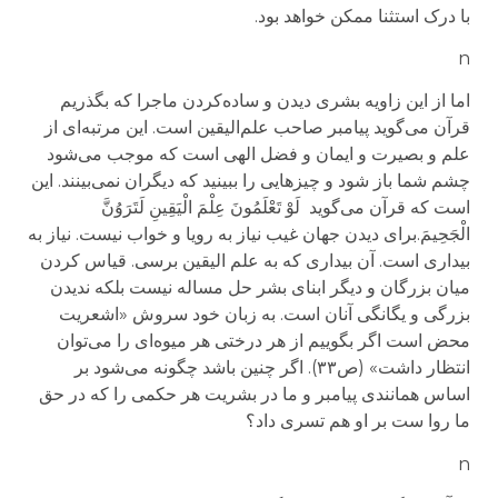
با درک استثنا ممکن خواهد بود.
n
اما از این زاویه بشری دیدن و ساده‌کردن ماجرا که بگذریم
قرآن می‌گوید پیامبر صاحب علم‌الیقین است. این مرتبه‌ای از
علم و بصیرت و ایمان و فضل الهی است که موجب می‌شود
چشم شما باز شود و چیزهایی را ببینید که دیگران نمی‌بینند. این
است که قرآن می‌گوید
لَوْ تَعْلَمُونَ عِلْمَ الْیَقِینِ لَتَرَوُنَّ
الْجَحِیمَ.
برای دیدن جهان غیب نیاز به رویا و خواب نیست. نیاز به
بیداری است. آن بیداری که به علم الیقین برسی. قیاس کردن
میان بزرگان و دیگر ابنای بشر حل مساله نیست
بلکه
ندیدن
بزرگی و یگانگی آنان است.
به زبان خود سروش «اشعریت
محض است اگر بگوییم از هر درختی هر میوه‌ای را می‌توان
انتظار داشت» (ص۳۳). اگر چنین باشد چگونه می‌شود بر
اساس همانندی پیامبر و ما در بشریت هر حکمی را که در حق
ما روا ست بر او هم تسری داد؟
n