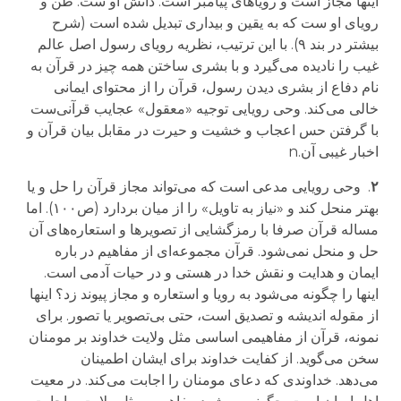
اینها
مجاز است و
رویاهای پیامبر است. دانش او ست. ظن و
رویای او ست که به یقین و بیداری تبدیل شده است
(شرح
بیشتر در بند ۹)
. با این ترتیب، نظریه رویای رسول اصل عالم
غیب را نادیده می‌گیرد و با بشری ساختن همه
چیز در قرآن به
نام دفاع از بشری دیدن رسول، قرآن را از محتوای ایمانی
خالی می‌کند. وحی رویایی توجیه «معقول» عجایب قرآنی‌ست
با گرفتن حس اعجاب و خشیت و حیرت در مقابل بیان قرآن و
اخبار غیبی آن.
n
۲
.
وحی رویایی مدعی است که می‌تواند مجاز قرآن را حل و یا
بهتر منحل کند و
«
نیاز به تاویل
»
را از میان بردارد (ص۱۰۰)
.
اما
مساله قرآن صرفا با
رمزگشایی از
تصویر
ها
و استعاره‌
های آن
حل و منحل نمی‌
شود. قرآن مجموعه‌ای از مفاهیم در باره
ایمان و هدایت و نقش خدا در هستی و در حیات آدمی است.
اینها را چگونه می‌شود به رویا
و استعاره و مجاز
پیوند زد؟ اینها
از مقوله اندیشه و تصدیق است، حتی بی‌تصویر یا تصور. برای
نمونه، قرآن از مفاهیمی اساسی مثل ولایت خداوند بر مومنان
سخن می‌گوید. از کفایت خداوند برای ایشان اطمینان
می‌دهد.
خداوندی که
دعای مومنان را اجابت می‌کند. در معیت