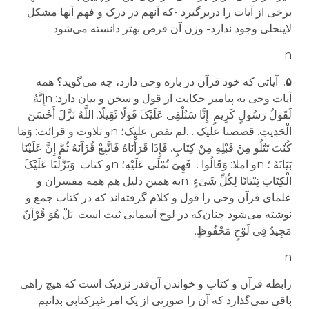
برخی از آیات را دربرگیرد -که آنهم در درک و فهم آنها مشکل
لاینحلی وجود ندارد- وزن آن فرض بهتر دانسته می‌شود
.
n
۵
.
آیاتی که خود قرآن در باره وحی دارد، چه می‌گوید؟
همه
آیات وحی
به پیامبر
حکایت از قول و سخن و بیان دارد:
n
إِنَّهُ
لَقَوْلُ رَسُولٍ کَرِیمٍ
.
إِنَّا سَنُلْقِی عَلَیْکَ قَوْلًا ثَقِیلً
.
اللَّهُ نَزَّلَ أَحْسَنَ
الْحَدِیثِ
. قصصنا علیک …لم نقص علیک؛
n
و تلاوت و قرائت:
وَمَا
کُنْتَ تَتْلُو مِنْ قَبْلِهِ مِنْ کِتَابٍ
.
فَإِذَا قَرَأْنَاهُ فَاتَّبِعْ قُرْآنَهُ
ثُمَّ إِنَّ عَلَیْنَا
بَیَانَهُ
؛
n
و املا:
وَقَالُوا
…
فَهِیَ تُمْلَى عَلَیْهِ
؛
n
و کتاب:
وَنَزَّلْنَا عَلَیْکَ
الْکِتَابَ تِبْیَانًا لِکُلِّ شَیْءٍ
.
n
به همین دلیل هم همه مفسران و
علمای قرآن وحی را قول و کلام گرفته‌اند که در کتاب جمع و
نوشته می‌شود چنان‌که در لوح آسمانی ثبت است.
بَلْ هُوَ قُرْآنٌ
مَجِیدٌ
فِی لَوْحٍ مَحْفُوظٍ
.
n
رابطه قرآن و کتاب و خواندن آن‌قدر نزدیک است که هیچ راهی
باقی نمی‌گذارد که آن را صورتی از یک امر غیرکتابی بدانیم.