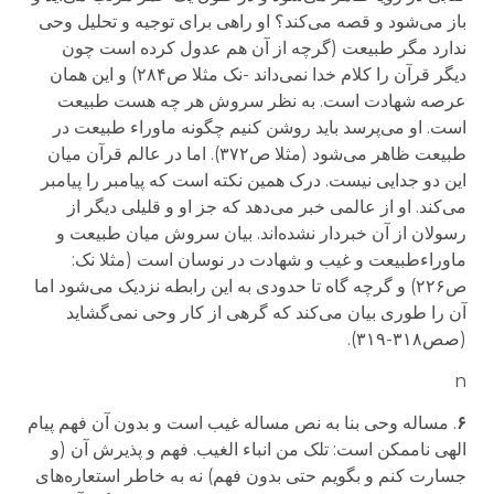
باز می‌شود و قصه می‌کند؟ او راهی برای توجیه و تحلیل وحی
ندارد مگر طبیعت
(
گرچه از آن هم عدول کرده است چون
دیگر قرآن را کلام خدا نمی‌داند -نک مثلا ص۲۸۴
)
و این همان
عرصه شهادت است. به نظر سروش هر چه هست طبیعت
است. او می‌پرسد باید روشن کنیم چگونه ماوراء طبیعت در
طبیعت ظاهر می‌شود (مثلا ص۳۷۲). اما در عالم قرآن میان
این دو جدایی نیست. درک همین نکته است که پیامبر را پیامبر
می‌کند. او از عالمی خبر می‌دهد که جز او و قلیلی دیگر از
رسولان از آن خبردار نشده‌اند. بیان سروش میان طبیعت و
ماوراءطبیعت و غیب و شهادت در نوسان است (مثلا نک:
ص۲۲۶) و گرچه گاه تا حدودی به این رابطه نزدیک می‌شود اما
آن را طوری بیان می‌کند که گرهی از کار وحی نمی‌گشاید
(صص۳۱۸-۳۱۹).
n
۶
.
مساله وحی بنا به نص مساله غیب است و بدون آن فهم پیام
الهی ناممکن است:
تلک من انباء الغیب
. فهم و پذیرش آن
(
و
جسارت کنم و بگویم حتی بدون فهم
)
نه به خاطر استعاره‌های