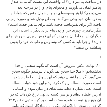
در شناخت پیامبر دارد؟ آیا واقعیت این نیست که ما به صدق
پیامبر ایمان می‌آوریم و محتوای پیام او را در مرحله بعد
می‌پذیریم؟ آیا هر وسوسه‌ای
-ولو از همان جنس که شیاطین
به دوستان خود وحی می‌کنند-
به ظن تبدیل شد و صورت یقینی
یافت اگر برای یقین‌یافته حجت باشد برای ما هم حجت است؟
مگر پیامبری چیزی جز آوردن پیام برای دیگران است؟ این
دیگران این مخاطبان وحی در کجای فرض رویا
یی سروش
جای
دارند؟ و چرا باید به کسی که وساوس و ظنیات خود را یقینی
پنداشته تن بدهند؟
n
۱۰
.
نهایت تلاش سروش آن است که بگوید سخنی از خدا
نداشته‌ایم! «اصلا خدا سخن نمی‌گوید تا بپرسیم چگونه سخن
می‌گوید. اگر شما نشان دهید که این سوال نابجا طرح شده
است صورت مساله را پاک کرده‌اید و این خود جواب مساله
است. یعنی نشان داده‌اید مساله‌ای در میان نبوده و کسانی
آدرس غلط داده‌اند و بر سر کیسه‌ای تهی نزاع کرده‌اند که در
آن هیچ چیز نیست. عقده سخت است بر کیسه تهی.» (ص۳۱۲)
گرچه این سخن با تاکیدات مکرر او ناسازگار است که پیامبر