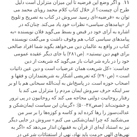
۱۱
.
و اگر وضع این فرضیه تا این میزان متزلزل است دلیل
طرح آن چیست؟ از خلال کتاب
کلام محمد رویای محمد
می
توان به «فرضیه»ای رسید. سروش در کتاب
به تصریح و تلویح
از «پیامدهای سیاسی» نظرات خود یاد می‌کند. چنان‌که در
اشاره به آرای خود در قبض و بسط می‌گوید فلان نویسنده «به
پیامدهای سیاسی کتاب هم وقوف داشت و می‌گفت نویسنده
کتاب در واقع به عالمان دین می‌خواهد بگوید شما افراد صالحی
برای فهم دین نیستید». (ص۲۸۱) یا جای دیگر عقیده عمومی
خود را در باره شرعیات باز می‌گوید که شریعت از دین
جداست: «کل شریعت همان عرضیات است و دین عین ذاتیات
است.» (ص۲۹۰) که تعریضی آشکار به شریعتمداران و فقها و
اصحاب حوزه است. در پاسخ‌اش به آیت‌الله سبحانی هم با او بر
سر اینکه حرف
سروش
ایمان مردم را متزلزل می کند یا
رفتار روحانیت دولتی محاجه می کند که روحانیون در پی ترور
و خشونت‌اند (صص۴۷-۵۰): «گریبان این سیاست ایمان‌شکن و
عدالت‌سوز را رها کرده اید و کاسه و کوزه‌ها را بر سر من
می‌شکنید که چرا ایمان‌شکنی می کنم.» سروش در جایی دیگر
نیز به استناد آیه‌ای از قرآن به فقیهان انذار می‌دهد که «اگر به
نهی‌های الهی حرمت باید نهاد
،
نهی از استفتائات شرعی در