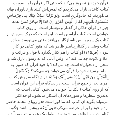
قرآن خود نیز تصریح می‌کند که حتی اگر قرآن را به صورت
کتاب کاغذی نازل می‌کردیم که لمس‌اش کنند باز ناباوران بهانه
می‌آوردند
که جادوگری است
:
وَلَوْ نَزَّلْنَا عَلَیْکَ کِتَابًا فِی قِرْطَاسٍ
فَلَمَسُوهُ بِأَیْدِیهِمْ لَقَالَ الَّذِینَ کَفَرُوا إِنْ هَذَا إِلَّا سِحْرٌ مُبِینٌ
. همه
چیز در قرآن حاکی از گفتار و نوشتار است. از روی کتاب
خواندن است. کتاب آراستن است. این است که درک سروش از
کتاب یک‌سره با نص ناسازگار می‌افتد وقتی می‌نویسد: «واژه
کتاب وقتی در گفتار پیامبر ظاهر شد که هنوز کتابی در کار
نبود.» (ص۱۶۵) او کتاب را هم کنار بگذارد با قول و قرائت و
املا و تلاوت چه می‌کند؟ با اولین آیاتی که به رسول نازل شد و
سخن از «بخوان!» است چه می‌کند؟ با خود قرآن که هنوز به
اتمام نرسیده خود را قرآن می‌خواند چه می‌کند؟
وَلَا تَعْجَلْ
بِالْقُرْآنِ مِنْ قَبْلِ أَنْ یُقْضَى إِلَیْکَ وَحْیُهُ
. در دیدگاه سروش کتاب
امری بعد از جمع قرآن است. در دیدگاه قرآن این قرآن است
که از روی کتاب (الکتاب) خوانده می‌شود. کتابی است که
به‌تدریج سطرها و سوره‌های آن آشکار می‌شود. او حداکثر
می‌تواند بگوید آن کتاب که مذکور است «در رویای محمد حاضر
بود و خود را بر او عرضه می‌کرد» بی‌آن‌که روشن باشد چگونه
کتابی در رویا ظاهر می‌شود و در طول یک عمر مرتب می‌آید و