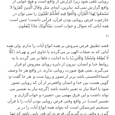
رویایی تلقی شود زیرا گزارش از واقع است و هیچ خوابی از
واقع گزارش نمی‌کند. بنابرین
،
آیه‌ای مثل وَقَالَ الَّذِینَ کَفَرُوا لا
تَسْمَعُوا لِهَذَا الْقُرْآنِ وَالْغَوْا فِیهِ لَعَلَّکُمْ تَغْلِبُونَ
را نمی توان در
چارچوب فرض رویایی بودن قرآن
،
قرآنی دانست! چنین است
همه آیاتی که سوال و جواب است: یَسْأَلُونَکَ مَاذَا یُنْفِقُونَ.
n
قصد تطبیق فرض سروش بر همه انواع آیات را ندارم. ولی همه
آیاتی که به صفات الهی بر می‌گردند یا حاوی امر و نهی‌اند (
کَلَّا
لَا تُطِعْهُ وَاسْجُدْ وَاقْتَرِبْ
) یا به اجابت دعاها بر می گردند یا به
روابط خدا و انسان، بیرون از دایره رویای مفروض
او قرار
می‌گیرند. یعنی هیچ صورت رویایی ندارند. در واقع
هر جا وصف
اسماءالحسنی
باشد برتر از تصور و رویا ست و
هر جا گفت-و-
گویی هست بین خدا و انسان واقعی‌تر از آن که رویایی تصور
شود یا اصلا نیاز به تعبیر داشته باشد (گرچه نیاز به تفسیر می
تواند داشت و این فرق مهمی بین «تعبیر» و خواب‌گزاری و
تفسیر است).
در واقع وقتی فرض رویایی بودن آیات را با قرآن
بسنجیم غیرممکن است که بتواند همه
انواع
آیات را در بر
گیرد
.
و وقتی دربرگیرندگی فرض‌ی این‌قدر پایین باشد که تنها