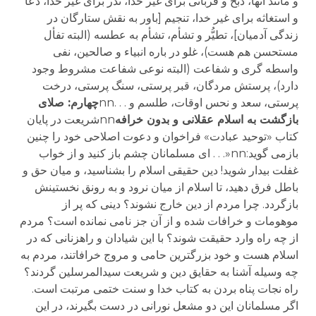
و مانند آنها، ذبح و قربانی برای غیر خدا، نذر برای غیر خدا، دعا
و استغاثه برای غیر خدا، تنجیم [باور به نقش ستارگان در
زندگی آدمیان]، تطیُّر و تشأم، تشأم به عطسه (البته تفأل
مستحسن هم هست)، غلو در باره انبیاء و صالحین، نفی
واسطه گری و شفاعت (البته نوعی شفاعت مشروط وجود
دارد)، پرستش مردگان، قبر پرستی، سنگ پرستی، درخت
پرستی، سعد و نحس اوقات، طلسم و . . .nn
چهارم: صلای
بازگشت به اسلام عقلانی و بدون خرافه
nnشریعت در پایان
کتاب «توحید عبادت» فراخوان و دعوت اصلاحی خود را چنین
بازمی گوید:nn«. . . ای مسلمانان چشم باز کنید و از خواب
غفلت بیدار شوید! دین حقیقی اسلام را بشناسید، و میان حق و
باطل فرق دهید، تا اسلام از میان نرود و به رونق نخستینش
بازگردد. چرا مردم از دین خارج نشوند؟ دینی که پر از
موهومات و خرافات شده و از آن جز نامی نمانده است؟ مردم
از چه راه وارد حقیقت شوند؟ با این شیادان و راهزنانی که در
اسلام هست و خود بزرگترین حامی و مروج خرافاتند، مردم به
چه وسیله آشنا به حقایق دین و شریعت سیدالمرسلین گردند؟
راه نجات پناه بردن به کتاب خدا و سنت ختمی مرتبت است.
اگر مسلمانان این دو مشعل نورانی در دست بگیرند، در این