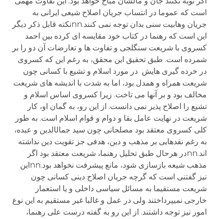
اگر توبه نکنند جان و مالشان مباح خواهد بود. این تفاوت مهمی
است که عموما در انتساب جریان اصلاح شیعی ایرانی به
جریان وهابیت سنی بدان توجه نمی کنند.nnنکته قابل ذکر دیگر
این است که رهنما در کتاب خود مقایسه ای کرده بین احمد
کسروی با شریعت سنگلجی و تفاوت ها و تعارضات آن دو را بر
شمرده است. طبق تحقیق این محقق، به رغم این که کسروی
در خرده گیری هایش در مورد اسلام و تشیع با کسانی چون
شریعت همراه و همدل بود، اما به شدت با اندیشه های شریعت
مخالف بود و بر آنها می تاخت. زیرا کسروی اساس اسلام و
تشیع را اصلاح پذیر نمی دانست. از این رو، به گمان او، کار
شریعت در نهایت عامل بقا و دوام و قوام اسلام است. به طور
کلی کسروی معتقد بود مصلحانی چون سید جمال­الدین و عبده،
به رغم نقدهایی بر مذهب و دین، هدفی جز تقویت دین نداشته
اند.nnدر هرحال طبق تحلیل رهنما، شریعت معتقد بود اگر
مذهب شیعه بازسازی شود، مانع پیشرفت نخواهد بود.nnاین
نیز گفتنی است که گرچه جریان اصلاح دینی کسانی چون
شریعت مستقیما به مسائل سیاسی داخلی و یا استعمار
خارجی نمی­پرداختند ولی در عمل و غالبا غیر مستقیم به این نوع
امور نیز توجه داشتند. از این رو به گفته درست علی رهنما،