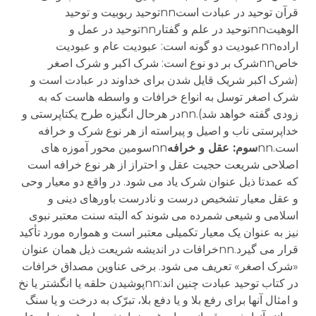
قرآن توحید در عبادت استnnتوحید ربوبیت و توحید
الوهیتnnتوحید در علم و گفتارnnتوحید در عمل و
ارادهnnعبودیت دو گونه است: عبودیت عام و عبودیت
خاصnnشرک بر دو نوع است: شرک اکبر و شرک اصغر
(شرک اکبر شریک قایل شدن برای خداوند در عبادت است و
شرک اصغر توسل به انواع خرافات و واسطه هاست که به
زودی گفته خواهد شد).nnدر هرحال انگیزه طرح یکتاپرستی و
خداپرستی ناب و اصیل و پیراسته از هر نوع شرک و خرافه
است.nn
سوم: عقل و خرافه
nnسومین محور آموزه های
اصلاحی شریعت حجیت عقل و احتراز از هر نوع خرافه است
که عمدتا ذیل عنوان شرک یاد می شود. در واقع دو معیار وحی
و عقل معیار تشخیص درست و نادرست باورهای دینی و
اسلامی و شیعی شمرده می شوند که البته سنت معتبر نبوی
نیز به عنوان یک معیار تکمیلی معتبر است و همواره مورد تأکید
قرار می گیرد.nnخرافات در اندیشه شریعت ذیل همان عنوان
«شرک اصغر» تعریف می شود. برخی عناوین مصداق خرافات
در کتاب توحید عبادت چنین اند:nnپوشیدن حلقه یا انگشتر یا نخ
و امثال آنها برای رفع بلا و یا دفع بلا، تبرّک به درخت و یا سنگ