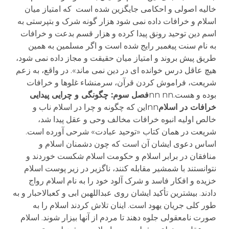
خالیه اصولی و احکامی جایگزین شده است که امتیاز میان
اسلام و خرافات داده نمی شود هزار گونه شرک و بت­پرستی به
اسم دین توحید رونق پیدا کرده و هزار قسم بدعت و خرافات
به نام سنت پیغمبر رایج شده است و اگر مسلمین به همین
طریق پیش بروند و امتیاز میان حقیقت و مجاز داده نمی شود،
هیچ عاقل درس خوانده ای در دین نمی ماند». در واقع، به زعم
شریعت، فراموش کردن قرآن، سرمنشاء غلوها و خرافات
بوده و هست.nn nn
فصل سوم: چگونگی و چرایی پیدایی
خرافات در اسلام
nnاین که چگونه و چرا در اسلام ناب و
خالص اولیه انبوه خرافات مخالف وحی و عقل پیدا شد،
شریعت در همان کتاب «توحید عبادت» شرحی آورده است.
اساس دعوی ایشان آن است که چون دشمنان اسلام و
منافقان در برابر اسلام و حکومت اسلام شکست خوردند و
نتوانستند با شمشیر مقابله کنند، ناگزیر در زیر پوست اسلام
خزیده و افکار فاسد و شرک آلود خود را به نام اسلام رواج
دادند. بیشترین تأکید ایشان روی عبدالله­بن ابی و کعب­الاحبار و به
طور کلی جریان یهود است. اینان تلاش کردند اسلام را به
صورت نامعقولی جلوه دهند تا مردم از آنها بیزار شوند. اسلام