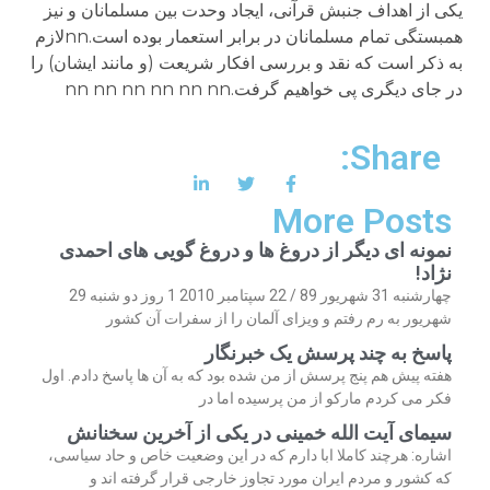
یکی از اهداف جنبش قرآنی، ایجاد وحدت بین مسلمانان و نیز
همبستگی تمام مسلمانان در برابر استعمار بوده است.nnلازم
به ذکر است که نقد و بررسی افکار شریعت (و مانند ایشان) را
در جای دیگری پی خواهیم گرفت.nn nn nn nn nn nn
Share:
More Posts
نمونه ای دیگر از دروغ ها و دروغ گویی های احمدی
نژاد!
چهارشنبه 31 شهریور 89 / 22 سپتامبر 2010 1 روز دو شنبه 29
شهریور به رم رفتم و ویزای آلمان را از سفرات آن کشور
پاسخ به چند پرسش یک خبرنگار
هفته پیش هم پنج پرسش از من شده بود که به آن ها پاسخ دادم. اول
فکر می کردم مارکو از من پرسیده اما در
سیمای آیت الله خمینی در یکی از آخرین سخنانش
اشاره: هرچند کاملا ابا دارم که در این وضعیت خاص و حاد سیاسی،
که کشور و مردم ایران مورد تجاوز خارجی قرار گرفته اند و