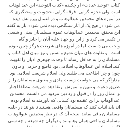
کتاب «توحید عبادت» او چکیده «کتاب التوحید» ابن عبدالوهاب
است ولی «جزم گرایی، فرقه گرایی، خشونت و سختگیری که
در آموزه های محمدبن عبدالوهاب و در اعمال پیروانش دیده
می شود در هیچ یک از آثار سنگلجی دیده نمی شود». باز به گفته
این محقق، محمدبن عبدالوهاب عموم مسلمانان سنی و شیعی
را تکفیر می کرد و از این رو جهاد علیه آنان را جایز و گاه
واجب می دانست. اما در آموزه های شریعت هرگز چنین نبوده
است. او تفاوت های میان تشیع و تسنن و نیز میان اهل کتاب و
مسلمانان را به حداقل رساند تا وحدت جوهری ادیان را تقویت
کند. اسلام ابن عبدالوهاب اسلامی بود قاطع و جزمی و بدون
چون و چرا اطاعت می طلبید ولی اسلام شریعت اسلامی بود
مداراگر که می خواست زیست مادی و معنوی مسلمانان را از
طریق دعوت و تبیین و آموزش ارتقا دهد. شریعت مطلقا اجبار
و اعمال زور را در قبول و رد دین مردود می دانست. محمدبن
عبدالوهاب بر این عقیده بود کسانی که باورمند به اسلام بوده
اند باید اثبات کنند که مسلمانان واقعی هستند تا بتوانند در حلقه
مسلمانان باقی بمانند. نتیجه آن که در نظر محمدبن عبوالوهاب
مسلمانان واقعی همان وهابیانند و دیگران چه شیعه و چه سنی