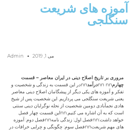
آموزه های شریعت
سنگلجی
می 1, 2019
Admin
مروری بر تاریخ اصلاح دینی در ایران معاصر – قسمت
چهارم
nn
nn
درآمد
nnدر این قسمت به زندگی و شخصیت و
تفکر و آموزه های یکی دیگر از پیشگامان اصلاح دینی معاصر
یعنی شریعت سنگلجی می پردازیم. این شخصیت پس از شیخ
هادی نجم­آبادی دومین شخصیت از نحله نوگرایان دینی سنتی
است که به آن اشاره می کنیم.nnاین قسمت چهار فصل
خواهد داشت:nnفصل اول: زندگی نامهnnفصل دوم: آموزه
های مهم شریعتnnفصل سوم: چگونگی و چرایی خرافات در