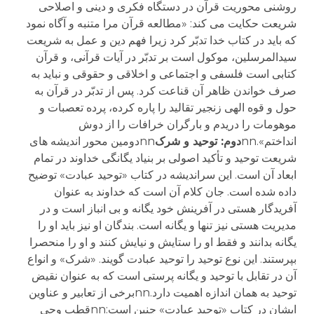
روشنی محوریت قرآن در دستگاه فکری و دینی و اصلاحی
شریعت حکایت می کند: «مطالعه قرآن مرا متنبه و آگاه نمود
که باید در کتاب خدا تدبّر کرد زیرا فهم دین و عمل به شریعت
سیدالمرسلین، موکول است بر تدبّر در آیات قرآنی، و قرآن
کتابی است فلسفی و اجتماعی و اخلاقی و حقوقی و نباید به
صرف خواندن ظاهر آن قناعت کرد. پس از تدبّر در قرآن به
حول و قوه الهی زنجیر تقالید را پاره کرده، پرده تعصبات و
موهومات را دریدم و بارگران خرافات را از دوش
انداختم».nn
دوم: توحید و شرک
nnدومین محور اندیشه های
شریعت توحید و تأکید اصولی بر بنیاد یگانگی خداوند در تمام
ابعاد آن است. این سراندیشه در کتاب «توحید عبادت» توضیح
داده شده است. جان کلام آن است که خداوند به عنوان
آفریدگار هستی در آفرینش خود یگانه و بی انباز است و در
مدیریت هستی نیز تنها و یگانه است. بندگان او نیز باید او را
یگانه بدانند و فقط او را ستایش و نیایش کنند و او را منحصرا
بپرستند. این نوع توحید را توحید عبادت گویند. «شرک» و انواع
آن در تقابل با توحید و یگانه پرستی است که به عنوان نقیض
توحید به همان اندازه اهمیت دارد.nnبرخی از تعابیر و عناوین
ایشان در کتاب «توحید عبادت» چنین است:nnقطب وحی