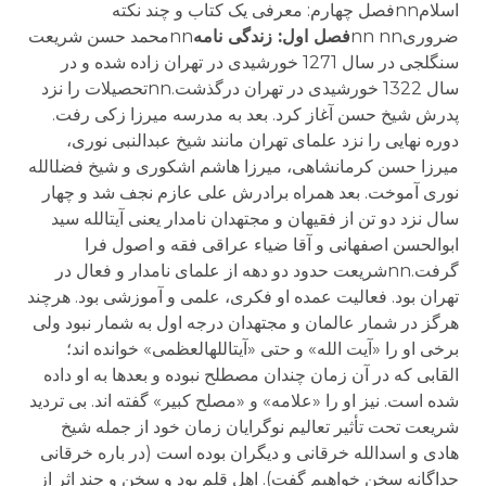
اسلامnnفصل چهارم: معرفی یک کتاب و چند نکته
ضروریnn nn
فصل اول: زندگی نامه
nnمحمد حسن شریعت
سنگلجی در سال 1271 خورشیدی در تهران زاده شده و در
سال 1322 خورشیدی در تهران درگذشت.nnتحصیلات را نزد
پدرش شیخ حسن آغاز کرد. بعد به مدرسه میرزا زکی رفت.
دوره نهایی را نزد علمای تهران مانند شیخ عبدالنبی نوری،
میرزا حسن کرمانشاهی، میرزا هاشم اشکوری و شیخ فضل­الله
نوری آموخت. بعد همراه برادرش علی عازم نجف شد و چهار
سال نزد دو تن از فقیهان و مجتهدان نامدار یعنی آیت­الله سید
ابوالحسن اصفهانی و آقا ضیاء عراقی فقه و اصول فرا
گرفت.nnشریعت حدود دو دهه از علمای نامدار و فعال در
تهران بود. فعالیت عمده او فکری، علمی و آموزشی بود. هرچند
هرگز در شمار عالمان و مجتهدان درجه اول به شمار نبود ولی
برخی او را «آیت الله» و حتی «آیت­الله­العظمی» خوانده اند؛
القابی که در آن زمان چندان مصطلح نبوده و بعدها به او داده
شده است. نیز او را «علامه» و «مصلح کبیر» گفته اند. بی تردید
شریعت تحت تأثیر تعالیم نوگرایان زمان خود از جمله شیخ
هادی و اسدالله خرقانی و دیگران بوده است (در باره خرقانی
جداگانه سخن خواهیم گفت). اهل قلم بود و سخن و چند اثر از