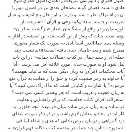
اصول فکری و آموزشی شریعت را همان اصول فکری شیخ
هادی دانست (همان گونه مصلحان بعدی نیز در اصول مهم با
آن دو اشتراک نظر داشته و دارند) با این حال پنج اندیشه و عمل
شریعت برجسته اند:nn
یکم: وحی و قرآن
nnشریعت از
باورمندان و در واقع از پیشگامان شعار «بازگشت به قرآن»
بوده است. چنان که پیش از این گفته شد، این اندیشه در آغاز به
وسیله سید جمال­الدین اسدآبادی به صورت یک شعار محوری
مطرح شده و بعد حامیان جدی یافته است.nnبد نیست چند
جمله ای از سید جمال در کتاب «مقالات جمالیه» در این باب
نقل شود. او به صورت جدلی مورد علاقه اش می پرسد: «آیا
آیات محکمات (قرآن) به زبان دیگر است که ما نباید بفهمیم؟
آیا خداوند به رمز صحبت کرده و خلق را از هدایت به قرآن منع
فرموده؟ یا اشارات و کنایاتی است که ما ادراک نمی کنیم؟ آیا
به زبان عجیب و غریب است که جز پیغمبر کسی نمی فهمد؟
استغرالله! قرآن کتاب خداست که برای راهنمایی و هدایت
فرستاده و به زبان عربی ساده بنیان فرموده. آنچه خلق را به
کار آید در معاد و معاش لازم باشد. و در او ذکر نموده، شفای
درد گمراهی و درمان مرض نادانی که هدی و شفاء لما فی
الصدور».nnاین چند جمله در مقدمه کتاب «کلید فهم قرآن» به