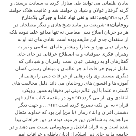
بیابان ظلمانی می توانند طی منازل کرده به سعادت برسند، و
گرنه گرفتار غولان و شیادان خواهند شد و عاقبت هلاک خواهند
گردید».nn
پنجم: نقد و نفی نهاد علما و چیرگی بلامنازع
روحانیان
nnشریعت نیز مانند شیخ هادی و دیگر مصلحان در
هر دو جریان اصلاح دینی معاصر، نه تنها مدافع علما نبوده بلکه
از منتقدان جدی این طایفه بوده است. نقادی های تند او به
رهبران دینی یهود و نصارا و بیشتر علمای اسلامی و نیز به
رهبران فکری صوفیانه و به اصطلاح عرفانی در جای جای
گفتارهای او به روشنی عیان است. راهزنان و شیادانی که
عامل ترویج خرافات اند جز عالمان و مبلغان رسمی کسان
دیگری نیستند. وی راه رهایی از خرافات دینی را رهایی از
آموزه ها و افسون های روحانیان می داند. دلیل مخالفت های
گسترده علما با این عالم دینی نیز دقیقا به همین رویکرد
انتقادی وی باز می گردد.nnخود در مقدمه کتاب «کلید فهم
قرآن» به این نکته تصریح کرده است:nn«. . . و جهت دیگر
دشمنی اقران و ابناء زمان (با من) این بود که خداوند متعال
مرا هدایت به شناختن دین فرمود، دیدم در دین خرافاتی پیدا
شده است و به قرآن اباطیل و موهوماتی نسبت می دهند و در
جامعه ما به جای دین اسلام از ادیان باطله و خرافات امم