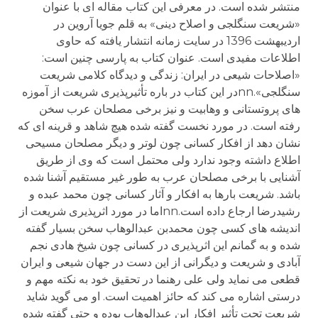
منتشر شده است. در معرفی این کتاب مقاله ای با عنوان
«شریعت سنگلجی و اصلاح دینی» به قلم جویا آروین در
اردیبهشت 1396 در سایت زمانه انتشار یافته که حاوی
اطلاعات مفیدی است. عنوان کتاب به پارسی چنین است:
«اصلاحات شیعی در ایران: زندگی و دیدگاه کلامی شریعت
سنگلجی».nnدر این کتاب در باره تأثیرپذیری شریعت از آموزه
های پروتستانی و وهابیت و نیز برخی مصلحان عرب سخن
رفته است. در مورد نخست گفته شده هیچ شاهد و قرینه ای که
نشان دهد از افکار کسانی چون لوتر و دیگر مصلحان مسیحی
اطلاع داشته وجود ندارد ولی محتمل است که وی از طریق
آشنایی با برخی مصلحان عرب به طور غیر مستقیم آشنا شده
باشد. شریعت بارها به افکار و آثار کسانی چون محمد عبده و
رشیدرضا ارجاع داده است.nnاما در مورد اثرپذیری شریعت از
اندیشه های کسی چون محمدبن عبدالوهاب سخن بسیار گفته
شده و به گمانم این اثرپذیری در کسانی چون شیخ هادی نجم
آبادی و شریعت و دیگرانی از این دست در جهان شیعی و ایران
قطعی می نماید ولی علی رهنما در تحقیق خود به نکته مهم و
درستی اشاره می کند که حائز اهمیت است. او می گوید شاید
شریعت تحت تأثیر افکار ابن عبدالوهاب بوده و حتی گفته شده