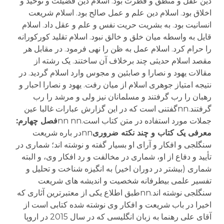
دین عقل و منطق و فطرت بود. اسلام دین فضیلت و توحید و
اخلاق بود. اسلام دین علم و عمل صالح بود. اسلام شریعت
انسانیت بود. به بشریت حریت نفس و علم و عقل داد. اسلام
قایل به واسطه میان خلق و خالق نبود. اسلام تقلید کورکورانه
را حرام کرد. اسلام عمل به ظن را نهی فرمود. در مقابل هر
مقصد اسلام حدیثی چند برخلاف آن ساختند. یک رشته از
مقالات یهود و نصارا و صابئین و مجوس وارد اسلام گردید. در
نتیجه امتیاز جوهری اسلام از میان رفت. یهود و نصارا احبار و
رهبان را رب گرفتند و مسلمانان نیز ولی و مرشد را رب
گرفتند.nnگفتنی است که در این گزارش عبارات غالبا عین
جملات مورد استفاده در متن کتاب است.nn nn
فصل چهارم:
معرفی یک کتاب و چند نکته ضروری
nnدر باره شریعت
سنگلجی و افکار و آرای او بسیار گفته و نوشته اند؛ شماری در
تأیید و دفاع از او، شماری در مخالفت و رد افکار وی، و البته
شماری (بیشتر در دوران اخیر) به انگیزه شناخت و تحلیل و
تفسیر علمی بیطرفانه شخصیت و اندیشه های شریعت
سنگلجی نوشته اند.nnطبق اطلاع یکی از معتبرترین آثاری که
اخیرا در باب شریعت و افکار وی نوشته شده کتابی است از
آقای علی رهنما به زبان انگلیسی که در سال 2015 در اروپا