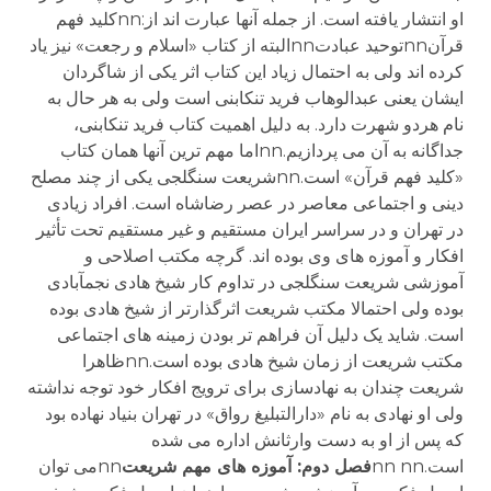
او انتشار یافته است. از جمله آنها عبارت اند از:nnکلید فهم
قرآنnnتوحید عبادتnnالبته از کتاب «اسلام و رجعت» نیز یاد
کرده اند ولی به احتمال زیاد این کتاب اثر یکی از شاگردان
ایشان یعنی عبدالوهاب فرید تنکابنی است ولی به هر حال به
نام هردو شهرت دارد. به دلیل اهمیت کتاب فرید تنکابنی،
جداگانه به آن می پردازیم.nnاما مهم ترین آنها همان کتاب
«کلید فهم قرآن» است.nnشریعت سنگلجی یکی از چند مصلح
دینی و اجتماعی معاصر در عصر رضاشاه است. افراد زیادی
در تهران و در سراسر ایران مستقیم و غیر مستقیم تحت تأثیر
افکار و آموزه های وی بوده اند. گرچه مکتب اصلاحی و
آموزشی شریعت سنگلجی در تداوم کار شیخ هادی نجم­آبادی
بوده ولی احتمالا مکتب شریعت اثرگذارتر از شیخ هادی بوده
است. شاید یک دلیل آن فراهم تر بودن زمینه های اجتماعی
مکتب شریعت از زمان شیخ هادی بوده است.nnظاهرا
شریعت چندان به نهادسازی برای ترویج افکار خود توجه نداشته
ولی او نهادی به نام «دارالتبلیغ رواق» در تهران بنیاد نهاده بود
که پس از او به دست وارثانش اداره می شده
است.nn nn
فصل دوم: آموزه های مهم شریعت
nnمی توان