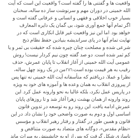
واقعیت ها و گفتنی ها را گفته است؟ واقعیت این است که آیت
الله خمینی در دوران مهم و سرنوشت ساز ده ساله، سخنان
بسیار خوب اخلاقی و فقهی و انسانی و عرفانی گفته است و
اگر تمام آنها جمع آوری شود، بی گمان یک دایره المعارف
خواهد بود. اما این نیز واقعیت غیر قابل انکاری است که در
نهایت تمام آنها در پای سراندیشه بنیادین حفظ نظام ذبح
شرعی شده و مصلحت چنان چیره شده که حقیقت بی ثمر و یا
کم ثمر شده است. دو صد گفته چون نیم کردار نیست! روش
عمومی آیت الله خمینی از آغاز انقلاب تا پایان عمرش، حذف
رقیب به هر قیمت بوده است.nnمن در یک روند چهل ساله،
نظرا و عملا، دریافتم که متأسفانه آیت الله خمینی نه تنها پس
از پیروزی انقلاب به همان وعده ها و آموزه های خود به ویژه
در پاریس عمل نکرد، بلکه غالبا به نحو وارونه عمل کرد. این
روند وارونه از همان بهشت زهرا آغاز شد و تا روزهای پایان
عمرش ادامه یافت. این روند رو به توسعه در تدوین قانون
اساسی اول و دوم به صورت واضحی خود را نشان داد. در این
قانون و همین طور در گفتار و رفتار رهبر انقلاب و مؤسس
«نظام مقدس»، دوگانه های متضاد به صورت متناقض و
ناسازی شکل گرفت که پس از او به جانشینش به میراث ماند