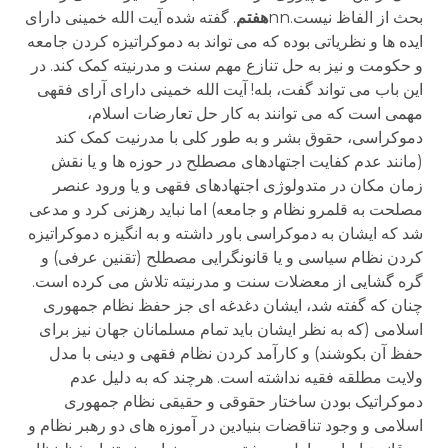
بحث از الفاظ نیست.nn
هفتم
. گفته شده آیت الله خمینی دارای
ایده ها و نظریاتی بوده که می تواند به دموکراتیزه کردن جامعه
و حکومت و نیز به حل تنازع مهم سنت و مدرنیته کمک کند. در
این باب می تواند گفت، بله! آیت الله خمینی دارای آرای فقهی
مهمی است که می توانند به کار حل تعارضات اسلام،
دموکراسی، حقوق بشر و به طور کلی با مدرنیت کمک کند
(مانند عدم کفایت اجتهادهای مصطلح در حوزه ها و یا نقش
زمان مکان در متدولوژی اجتهادهای فقهی و یا ورود عنصر
مصلحت به قلمرو نظام و جامعه) اما نباید رهزنی کرد و مدعی
شد که ایشان به دموکراسی باور داشته و به انگیزه دموکراتیزه
کردن نظام سیاسی و یا قانونگرایی مصطلح (تقنین عرفی) و
گره گشایی از معضلات سنت و مدرنیته تلاش می کرده است.
چنان که گفته شد، ایشان دغدغه ای جز حفظ نظام جمهوری
اسلامی (که به نظر ایشان باید تمام مسلمانان جهان نیز برای
حفظ آن بکوشند) و کارآمد کردن نظام فقهی و دینی با مدل
ولایت مطلقه فقیه نداشته است. هرچند که به دلیل عدم
دموکراتیک بودن ساختار حقوقی و حقیقی نظام جمهوری
اسلامی و وجود تناقضات بنیادین در آموزه های دو رهبر نظام و