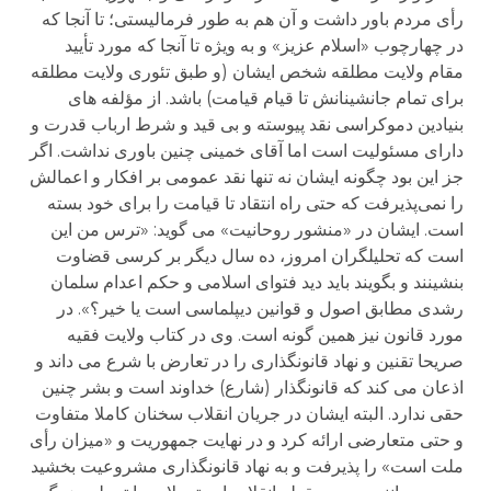
رأی مردم باور داشت و آن هم به طور فرمالیستی؛ تا آنجا که
در چهارچوب «اسلام عزیز» و به ویژه تا آنجا که مورد تأیید
مقام ولایت مطلقه شخص ایشان (و طبق تئوری ولایت مطلقه
برای تمام جانشینانش تا قیام قیامت) باشد. از مؤلفه های
بنیادین دموکراسی نقد پیوسته و بی قید و شرط ارباب قدرت و
دارای مسئولیت است اما آقای خمینی چنین باوری نداشت. اگر
جز این بود چگونه ایشان نه تنها نقد عمومی بر افکار و اعمالش
را نمی‌پذیرفت که حتی راه انتقاد تا قیامت را برای خود بسته
است. ایشان در «منشور روحانیت» می گوید: «ترس من این
است که تحلیلگران امروز، ده سال دیگر بر کرسی قضاوت
بنشینند و بگویند باید دید فتوای اسلامی و حکم اعدام سلمان
رشدی مطابق اصول و قوانین دیپلماسی است یا خیر؟». در
مورد قانون نیز همین گونه است. وی در کتاب ولایت فقیه
صریحا تقنین و نهاد قانونگذاری را در تعارض با شرع می داند و
اذعان می کند که قانونگذار (شارع) خداوند است و بشر چنین
حقی ندارد. البته ایشان در جریان انقلاب سخنان کاملا متفاوت
و حتی متعارضی ارائه کرد و در نهایت جمهوریت و «میزان رأی
ملت است» را پذیرفت و به نهاد قانونگذاری مشروعیت بخشید