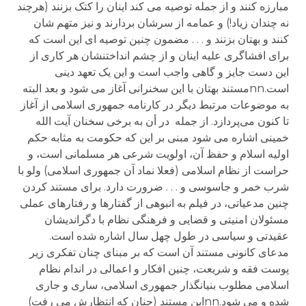
مبارزه کنند و از جمله توصیه می کند اینان را کتک بزنند (هرچند
نه چندان زیاد!) و عمامه از سرشان بردارند و نیز متهم شان
کنند و بهتان بزنند و . . . مضمون چنین توصیه ای این است که
برای افشاگری علیه اینان و از چشم انداختنشان هر کاری از
این دست جایز و گاهی واجب است و این یک تعهد دینی
است.nnمستند بهتان با این سخنرانی آغاز می شود و بعد البته
به موضوعات مرتبط دیگر در کارنامه جمهوری اسلامی از آغاز
تا کنون می‌پردازد. از جمله در أن به برخی سخنان آیت الله
خمینی اشاره می شود مبنی بر این که حکومت به مثابه حکم
اولیه اسلام و حفظ آن، اولویت شرعی هر مسلمانی است، و
حراست از نظام اسلامی (فعلا نماد آن جمهوری اسلامی) ولو با
شرب خمر و جاسوسی و . . . ضرورت دارد. برای مستند کردن
چنین مدعیاتی، در فیلم به انبوهی از گفتارها و رفتارهای عملی
مسئولان امنیتی و قضایی و فرهنگی نظام با دگراندیشان
عقیدتی و سیاسی در طول چهل سال اشاره شده است.
مدعای کانونی مستند آن است که بر مبنای چنان تفکری زیر
پوست فقه و شریعت، چنین افکار و اعمالی در اندام نظام
اسلامی مطلوب بنیانگذار جمهوری اسلامی، ساری و جاری
شده و می شود.nnاین مستند (چنان که انتظارش می رفت)