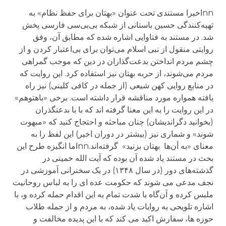
nnاخیرا مستندی تحت عنوان «بهتان برای حفظ نظام» به
تهیه‌کنندگی حسین باستانی از شبکه بی‌بی‌سی فارسی پخش
شد. در مستند به فتاوایی اشاره شده که مطابق آن، وفق
روایتی منقول از نبی اسلام می‌توان برای بی‌اعتبار کردن و از
چشم مردم انداختن بدعت‌گذاران در دین که موجب گمراهی
مردم می‌شوند، از حربه بهتان نیز استفاده کرد. این روایت که
در منابع روایی کهن شیعی (از جمله در کافی کلینی) نیز راه
یافته همواره مورد مناقشه قرار داشته است. برخی «باهتوهم»
در این روایت را به این معنا گرفته اند که با با بدعتگذران
(بخوانید دگراندیشان) چنان مباحثه و احتجاج کنید که «مبهوت
شوند» و شماری نیز (بیشتر در دوران اخیر) این لفظ را به
معنای «به أن‌ها بهتان بزنید» گرفته‌اند.nnاما انگیزه طرح این
بحث در مستند یاد شده آن بوده که آیت الله خمینی در
گذشته‌های دور (در سال ۱۳۴۸) در یک سخنرانی آموزشی در
نجف مدعی می شوند که حکومت عده ای را به لباس روحانیت
ملبس کرده و آن‌گاه با شدت تمام به این اقدام حمله کرده و، با
اشاره تلویحی به روایات یاد شده، به مردم و از جمله طلاب
حوزه ها، سفارش اکید می کند که با این پدیده مخالفت و