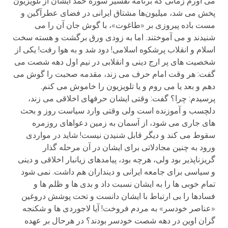
می آورم زمانی که برنامه تفسیر سوره حمد ایشان از تلویزیون
پخش می شد، میلیون‌ها مشتاق ایرانی در فضای عطرآگین و
مست باده پیروزی بر «طاغوت»، با گوش جان آن را می
شنیدند و می آموختند. اما به زودی ورق برگشت و هسته سخت
اسلام و انقلاب پرشکوه اسلامی! دود شد و به هوا رفت! یکی از
شخصیت های پر ارج دینی و انقلابی در نیم اول دهه شصت می
گفت: هر وقت امام حرف می زند، مقدمه صحبت را گوش می
دهم و بعد یا می روم و یا تلویزیون را خاموش می کنم.
پرسیدم: چرا؟ گفت: وقتی ایشان حرفهای اخلاقی می زند،
دلچسب و آموزنده است ولی وقتی وارد سیاست روز و بحث
های جاری می شود، از آسمان به زمین دعواهای روزمره
سقوط می کند و دیگر قابل شنیدن نیست! شاید در مواردی
ورود به چنین مجادلاتی برای ایشان در آن مرحله گذار
گریزناپذیر بود ولی، هرچه بود، پیامدهای زیانبار اخلاقی و دینی
و سیاسی برای جامعه ایرانی و دینداران هم داشت. نمی شود
تمام خوبی ها را به ایشان نسبت داد و بدی ها و ظلم ها و
فسادها را بی ارتباط با ایشان دانست و تحت پوشش دروغین
«عناصر خودسر» به مردم فروخت! آیا لاجوردی ها و شکنجه
گران اوین در دهه شصت خودسر بودند؟ در هرحال بر عهده