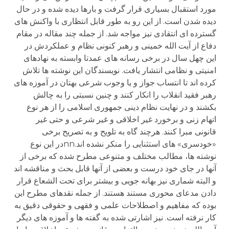
مورد استقبال بسیاری قرار گرفت و بارها دیده شده و در حال
دیده شدن است. از این رو به طور قابل انتظاری با واکنش های
گسترده ای انتقادی نیز مواجه شد. از جمله چند مقاله در مقام
دفاع از آیت الله خمینی و رهبر کنونی نظام و عملکردش در
این چهل سال در برخی رسانه های عمدتا وابسته به نهادهای
امنیتی و نظامی انتشار یافت. نویسندگان این نوشته ها تلاش
کرده اند تا انتساب جواز و یا وجوب شرعی بهتان در آموزه های
رهبر فقید انقلاب را انکار کنند و چنین نسبتی را به چالش
بکشند و در نهایت نظام دینی جمهوری اسلامی را از هر نوع
اتهام زنی و برخورد غیر اخلاقی و غیر شرعی و حتی غیر
قانونی مبرا کنند. هرچند گاه به تلویح و به تصریح برخی
«خودسری» های استثنایی را منکر نشده اند.nnدر این نوع
نوشته ها، مطالب مختلف و متنوعی مطرح شده که برخی از
آنها در جای خود درست و بعضی از آنها قابل بحث و مناقشه اند
و البته شماری نیز بهانه جویی و بیشتر برای تحت الشعاع قرار
دادن مدعای محوری مستند هستند. از جمله نقدهای مطرح این
بوده که مفاهیم و اصطلاحات علمی و فقهی و حقوقی دقیق به
کار نرفته است. نیز اشارتی شده به گفته ها و آموزه های دیگر