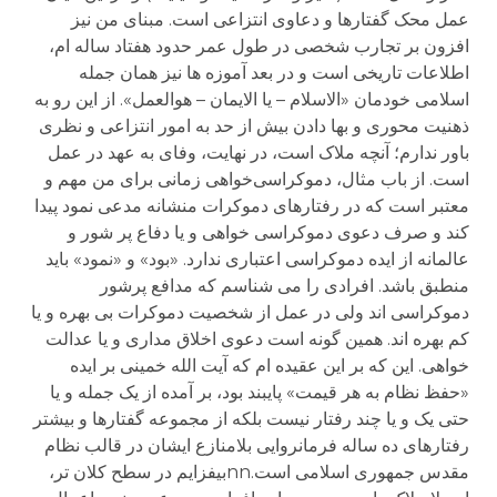
عمل محک گفتارها و دعاوی انتزاعی است. مبنای من نیز
افزون بر تجارب شخصی در طول عمر حدود هفتاد ساله ام،
اطلاعات تاریخی است و در بعد آموزه ها نیز همان جمله
اسلامی خودمان «الاسلام – یا الایمان – هوالعمل». از این رو به
ذهنیت محوری و بها دادن بیش از حد به امور انتزاعی و نظری
باور ندارم؛ آنچه ملاک است، در نهایت، وفای به عهد در عمل
است. از باب مثال، دموکراسی‌خواهی زمانی برای من مهم و
معتبر است که در رفتارهای دموکرات منشانه مدعی نمود پیدا
کند و صرف دعوی دموکراسی خواهی و یا دفاع پر شور و
عالمانه از ایده دموکراسی اعتباری ندارد. «بود» و «نمود» باید
منطبق باشد. افرادی را می شناسم که مدافع پرشور
دموکراسی اند ولی در عمل از شخصیت دموکرات بی بهره و یا
کم بهره اند. همین گونه است دعوی اخلاق مداری و یا عدالت
خواهی. این که بر این عقیده ام که آیت الله خمینی بر ایده
«حفظ نظام به هر قیمت» پایبند بود، بر آمده از یک جمله و یا
حتی یک و یا چند رفتار نیست بلکه از مجموعه گفتارها و بیشتر
رفتارهای ده ساله فرمانروایی بلامنازع ایشان در قالب نظام
مقدس جمهوری اسلامی است.nnبیفزایم در سطح کلان تر،