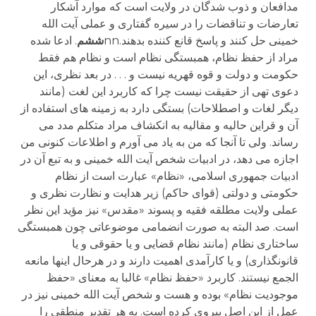
مدافعان و ذوب شدگان در ولایت است که موارد آشکار
تعارضات و تناقضات را در سیره گفتاری و عملی آیت الله
خمینی حل کنند و پاسخ قانع کننده بدهند.nn
ششم
. ادعا شده
مراد از حفظ نظام، همبستگی نظام است و نظام هم فقط
حکومت و دولت و قوه قهریه نیست و . . . در بعد نظری، این
دعوی تهی از حقیقت نیست چرا که کاربرد این لغت (مانند
دیگر لغات و اصطلاحات) بستگی دارد به زمینه های استفاده از
آن و قراین حالیه و مقالیه به انکشاف مراد متکلم مدد می
رساند. ولی تا آنجا که من به یاد می آورم و اطلاعات کنونی من
اجازه می دهد، در ادبیات شخص آیت الله خمینی و به تبع آن در
ادبیات جمهوری اسلامی، «نظام» عبارت است از نظام
حکومتی و دولتی (قوای حاکم) زیر هدایت و نظارت نظری و
عملی ولایت مطلقه فقیه و پسوند «مقدس» نیز مؤید این نظر
است. صد البته به صورت انضمامی موضوعاتی چون همبستگی
ساختاری نظام (مانند نظام قضایی و یا حقوقی و یا
قانونگذاری) و یا کارآمدی اهمیت دارند و در هرحال اینها مانعه
الجمع نیستند. کاربرد «حفظ نظام» غالبا به معنای «حفظ
موجودیت نظام» بوده و هست و شخص آیت الله خمینی نیز در
عمل از این اصل پیروی کرده است. به هر تقدیر منطقی را