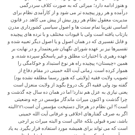
و هنوز ادامه دارد؛ میراثی که به صورت کلاف سردرگمی
درآمده و هر روز پیچیده تر می شود و از کارآمدی نظام برای
مدیریت معقول نظام هر روز بیش از پیش می کاهد. در قانون
اساسی تقریبا تمام سنت ها و اصول سیاسی کشورداری مدرن
بازتاب یافته است ولی با قیودات مختلف و با نرده های پیچیده
و قابل تفسیری که در همان اصول و یا اصول دیگر تعبیه شده و
تفسیرها نیز بر عهده شورای نگهبان شریعتمدار و در نهایت بر
عهده رهبری با اختیارات مطلق و غیر پاسخگو سپرده شده، و
همین «چیستان» پیچیده راه هر نوع استبداد و خوکامگی را
هموار کرده است. زمانی آیت الله خمینی در مقام دفاع از
تصویب ولایت فقیه (ولایتی که هنوز رسما مطلقه نشده بود)
گفته بود ولی فقیه اگر یک دروغ بگوید از ولایت منعزل است
یعنی نیازی به عزل هم ندارد! اما در همان ده سال چه گذشت و
چرا گذشت و اکنون میراث ماندگار مؤسس در چه وضعیتی
است؟! این نظام در هرحال دستپخت مؤسس آن است.nnالبته
اگر به صرف گفتارهای اخلاقی و عرفانی آیت الله خمینی
باشد، نمره قبولی بلکه عالی است و البته میراث پر ارجی
است که می تواند برای همیشه مورد استفاده قرار بگیرد. به یاد