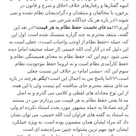
انبوه گفتارها و رفتارهای خلاف اخلاق و شرع و قانون در
برخورد با مخالفان و منتقدان و دگراندیشان نظام نشده و نمی
شوند.nدر باره هر یک جداگانه شرحی می
آورم.nn
مدعای
نخست
:
حفظ
نظام
به
هر
قیمت
nدر نقد این
گفته، منتقد محترم به چند گزاره متمسک شده است. اول این
که، جمله «حفظ نظام از اوجب واجبات است»، جعلی است به
این دلیل که در آثار آیت الله خمینی (از جمله صحیفه امام) دیده
نمی شود. دوم این که، حفظ نظام به معنای همبستگی نظام و
حفظ کارآمدی نظام است و نه لزوما حفظ موجودیت نظام.
سوم این که، «مشی امام» بر خلاف این نسبت جعلی
است.nnاما پاسخ من به اجمال این است:n
یکم
. هرچند در باره
مدعای منتقد محترم جای مناقشه کم نیست ولی با این همه،
از این نوع مجادله های لفظی و کلامی می گذرم و به اصل
مدعا یعنی حفظ نظام به هر قیمت می پردازم. من در مستند
گرچه تصادفا به جمله مشهور مورد بحث استناد نکرده ام ولی
به استناد به گفته های فراوان آیت الله خمینی، می توان نشان
داد که مراد ایشان همان مضمون بوده است. به ویژه عملکرد
ایشان خود مهم ترین پشتوانه چنین سراندیشه ای است.