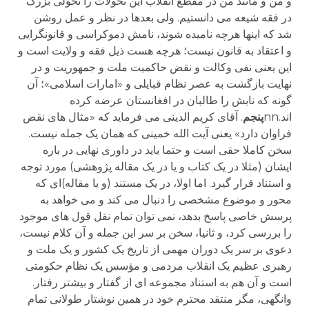
و من و مانند من در مقطع انقلاب این تحولات را تحولی بزرگ
در فقه شیعه می دانستیم. ولی بعدها در نظر و عمل روشن
شد که اینها هرچه نامیده شوند، نامش دموکراسی و قانونگرایی
و اعتقاد به قانون نیست؛ هرچه هست ذیل فقه و ولایت است و
این یعنی نفی وکالت و نقض حاکمیت ملت و جمهوریت و در
نهایت بازگشت به عصر نظام قبایلی و «امارات اسلامی»؛ آن
گونه که نابش را طالبان در افغانستان عرضه کرده
اند.nn
پنجم
. آقای کریم الدینی می فرماید که «مثال های نقض
فراوان دارد» یعنی آیت الله خمینی که همان یک جمله نیست.
سخن کاملا حقی است و حتما باید در داوری نهایی در باره
ایشان (مثلا در یک کتاب و یا در یک مقاله پژوهشی) مورد توجه
و استناد قرار گیرد. اما اولا، در یک مستند (و یا مقاله)ای که
محور و موضوع مشخصی را دنبال می کند و می خواهد به
پرسش خاصی پاسخ بدهد، نمی توان تمام نقل قول های موجود
را بررسی کرد، و ثانیا، سخن بر سر این جمله و آن کلام نیست،
دعوی بر سر یک دوران مهمی از تاریخ یک کشور و یک ملت و
رهبری عظیم یک انقلاب مردمی و مؤسس یک نظام حکومتی
است و آن هم به استناد مجموعه ای از گفتار و بیشتر رفتار.
وانگهی، مگر منتقد محترم خود در همین نوشتار طولانی تمام