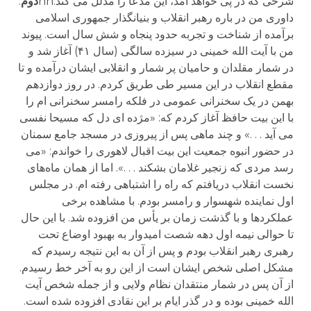
شرحی که در پی خواهد آمد، این مدعا را مدلل می کند.nn
دوم
.
داوری من در باره رهبر انقلاب و بنیانگذار جمهوری اسلامی
برآمده از شناخت و تجربه حدود پنجاه و شش سال است. پیوند
من با آیت الله خمینی در سیزده سالگی (سال ۴۱) آغاز شد و
در شمار مقلدان و حامیان پر شمار و انقلابی ایشان درآمده و تا
مقطع انقلاب در این مسیر طی طریق کردم. در روز دوازدهم
بهمن در یک سخنرانی عمومی در فلکه رامسر سخنرانی ام را
با این بیت حافظ آغاز کردم که: «مژده ای دل که مسیحا نفسی
می آید . . .» و چند ماهی پس از پیروزی در مسجد جامع سمنان
در حضور انبوه جمعیت این بیت اقبال لاهوری را خواندم: «می
رسد مردی که زنجیر غلامان بشکند . . .». اما از همان ماه‌های
نخست انقلاب دریافتم که راه را اشتباهی رفته ام. در مجلس
اول نماینده شهسوار و رامسر بودم. با مشاهده برخی
عملکردها و با گذشت زمان بر یأس من افزوده شد. با این حال
تا حوالی نیمه اول دهه شصت امیدوار به بهبود اوضاع تحت
رهبری رهبر انقلاب بودم و پس از آن به این نتیجه رسیدم که
مشکل اصلی شخص ایشان است از این رو به آخر خط رسیدم.
از آن پس در شمار منتقدان نظام ولایی و از جمله شخص آیت
الله خمینی بوده و در گذر ایام بر این نقادی افزوده شده است.