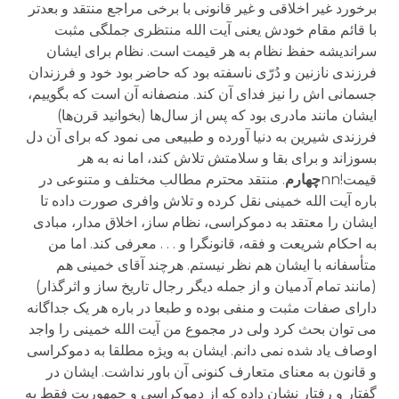
برخورد غیر اخلاقی و غیر قانونی با برخی مراجع منتقد و بعدتر
با قائم مقام خودش یعنی آیت الله منتظری جملگی مثبت
سراندیشه حفظ نظام به هر قیمت است. نظام برای ایشان
فرزندی نازنین و دُرّی ناسفته بود که حاضر بود خود و فرزندان
جسمانی اش را نیز فدای آن کند. منصفانه آن است که بگوییم،
ایشان مانند مادری بود که پس از سال‌ها (بخوانید قرن‌ها)
فرزندی شیرین به دنیا آورده و طبیعی می نمود که برای آن دل
بسوزاند و برای بقا و سلامتش تلاش کند، اما نه به هر
قیمت!nn
چهارم
. منتقد محترم مطالب مختلف و متنوعی در
باره آیت الله خمینی نقل کرده و تلاش وافری صورت داده تا
ایشان را معتقد به دموکراسی، نظام ساز، اخلاق مدار، مبادی
به احکام شریعت و فقه، قانونگرا و . . . معرفی کند. اما من
متأسفانه با ایشان هم نظر نیستم. هرچند آقای خمینی هم
(مانند تمام آدمیان و از جمله دیگر رجال تاریخ ساز و اثرگذار)
دارای صفات مثبت و منفی بوده و طبعا در باره هر یک جداگانه
می توان بحث کرد ولی در مجموع من آیت الله خمینی را واجد
اوصاف یاد شده نمی دانم. ایشان به ویژه مطلقا به دموکراسی
و قانون به معنای متعارف کنونی آن باور نداشت. ایشان در
گفتار و رفتار نشان داده که از دموکراسی و جمهوریت فقط به