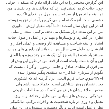
این گزارش مختصر را به این دلیل ارائه دادم که منتقدان جوانی
چون جناب کریم الدینی نپندارند که مخالفت ها و یا نقدهای من
(و البته مانند من) از سر تفنن و یا جهل و یا خدای ناکرده
دشمنی است. آنچه گفته ام و می گویم برآمده از تجربه زیسته
ام در این چهل سال است.nnاما آنچه معیار ارزش – داوری
مرا در این مدت دراز تشکیل می دهد، ترکیبی است از مبانی
نظری در گفتارها و نوشتارها و مهم تر در عمل در طول حیات
ایشان و البته شناخت و مشاهده آثار وضعی و عملی افکار و
آثارشان در طول سی سال پس از حیاتشان. داوری های من در
مستند یاد شده (و البته جز آن) یک شبه و چند روزه و با القای
این و آن بدست نیامده است از قضا من در طول این بیش از
نیم قرن از مقلدی صادق و حامی پرشور – و گزاف نیست که
بگویم از سربازی فداکار – به منتقدی پیگیر متحول شده
ام.nn
سوم
. جناب کریم الدینی ایراد گرفته اند که اشکوری
دچار نقصان روش شناختی است. احتمالا چنین باشد ولی
محض اطلاع ایشان عرض می کنم که در مطالعات تاریخی
خود یکی از روش های بنیادین من تحلیل رخدادها و به ویژه
تحلیل و داوری در باره شخصیت ها و افراد، ترکیب دیالکتیکی
نظر و عمل است (تأثیر و تأثّر ذهنیت و عینیت) و در این میان