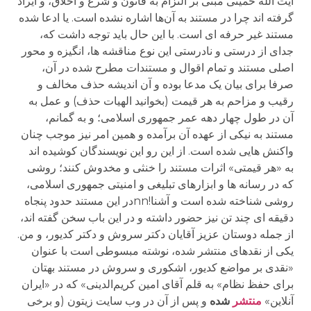
آیت الله خمینی مبنی بر التزام به قانون و شرع و اخلاق، و ایراد
گرفته اند چرا در مستند به آن‌ها اشاره نشده است. یا ادعا شده
مستند غیر حرفه ای است. با این حال باید توجه داشت که،
جدای از درستی و نادرستی این نوع مناقشه ها، انگیزه و محور
اصلی مستند و تمام اقوال و مستندات مطرح شده در آن،
صرفا برای بیان یک مدعا بوده و آن اندیشه حذف مخالف و
رقیب و مزاحم به هر قیمت (بخوانید الهیات حذف) و عمل به
آن در طول چهار دهه عمر جمهوری اسلامی؛ و به گمانم،
مستند به نیکی از عهده آن برآمده و همین امر نیز موجب چنان
واکنش هایی شده است. از این رو این نویسندگان کوشیده اند
به «هر قیمتی» اثرات مستند را خنثی و مخدوش کنند؛ روشی
که در رسانه ها و ابزارهای تبلیغی و امنیتی جمهوری اسلامی،
روشی شناخته شده است و آشنا!nnدر این مستند حدود پنجاه
دقیقه ای چند تن نیز حضور داشته و در این باب سخن گفته اند،
از جمله دوستان عزیز آقایان دکتر سروش و دکتر کدیور، و من.
یکی از نقدهای منتشر شده، نوشته مبسوطی است با عنوان
«نقدی بر مواضع کدیور، اشکوری و سروش در مستند بهتان
برای حفظ نظام» به قلم آقای امین کریم‌الدینی» که در «ایران
آنلاین»
منتشر
شده
و پس از آن در وب سایت زیتون (و برخی