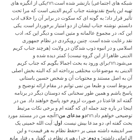
شبکه های اجتماعی) بازنشر شده است.nnیکی از انگیزه های
تهیه این پاسخ نقدنوشته جناب کریم الدینی است که مرا تحت
تأثیر قرار داد؛ به گونه ای که سکوت در برابر آن را خلاف ادب
دانستم. نوشته جناب ایشان از دو امتیاز برخوردار است. یکی
این که، در مجموع عالمانه و متین است و دیگر این که، ادب
نقد رعایت شده است. چنین رویکردی در نظام جمهوری
اسلامی و در انبوه ذوب شدگان در ولایت (هرچند جناب کریم
الدینی ظاهرا از این گروه نیست) کمتر دیده شده و
می‌شود.nnبرای ورود به بحث اجمالا بگویم که جناب کریم
الدینی به موضوعات مختلفی پرداخته اند که البته بخش اصلی
آن به اصل مستند و محتویات آن و شخص حسین باستانی
مربوط است و طبعا من نمی توانم در مقام ارائه توضیح و
پاسخ باشم و همین طور سخنانی که دوستان دیگر در برنامه
گفته اند قاعدتا در صورت لزوم خود پاسخ خواهند داد. من در
اینجا در باره چند جمله ای که گفته ام و برخی نکات مرتبط
توضیحی خواهم داد.nn
دو
مدعای
من
nآنچه من در مستند مورد
بحث گفته ام، دو مدعا بیش نیست.
اول
: آیت الله خمینی یک
سر اندیشه داشته مبنی بر «حفظ نظام به هر قیمت» و این
الزاماتی داشته؛ و
دوم
: چرا رهبری نظام در گفتار و رفتار مانع