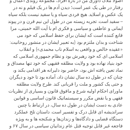
اصولا ملاک داوری من در باره افراد، مجموعه روندی اعمال و
رفتار در طی یک عمر است؛ دیدن آدم ها در یک فیلم و نه در
یک عکس و اسلاید. هیچ فردی سیاه و یا سفید نیست بلکه سیاه
– سفید است. تجربه زیسته من در طول این نیم قرن و در پیوند
ایمانی و عاطفی و سیاسی و فکری ام با آیت الله خمینی، مرا
قانع کننده است که ایشان برای حفظ اسلامی که خود می
شناخت و بدان ملتزم بود (به تعبیر ایشان در منشور روحانیت:
«عقیده خالص و واقعی به اسلام ناب محمدی») و انقلاب
اسلامی ای که خود رهبرش بود و نظام جمهوری اسلامی که
خود بنیاد نهاده بود و ولایت مطلقه فقیهی که خود تنها مصداق و
نماد تعین یافته اش بود، حاضر بود دلیرانه هر اقدامی بکند و،
چنان که در طول ده سال نشان داد، آماده بود تا خود و دیگران
و حتی یک کشور و ملت را قربانی کند. طرح ولایت مطلقه
ماورای احکام اولیه شرع و مافوق قانون و بسیاری از نظریات
فقهی و یا نقض مکرر و سیستماتیک قانون اساسی و قوانین
عادی به دست ایشان در طول ده سال، در ارتباط با چنین
سراندیشه ای قابل درک و تفسیر است. داستان تلخ عملکرد
دستگاه قضایی و دادگاه‌ها و زندان‌ها و شکنجه ها و به ویژه
فاجعه غیر قابل توجیه قتل عام زندانیان سیاسی در سال ۶۷ و