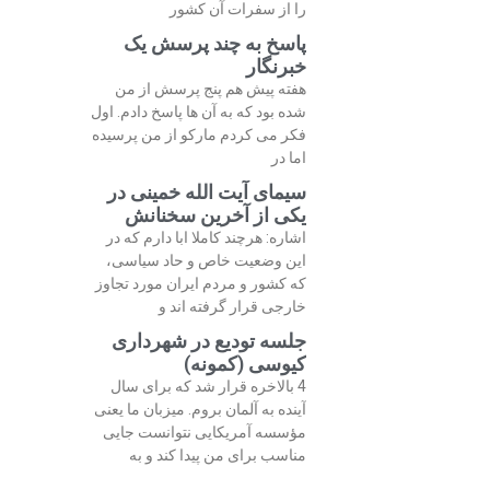
را از سفرات آن کشور
پاسخ به چند پرسش یک
خبرنگار
هفته پیش هم پنج پرسش از من
شده بود که به آن ها پاسخ دادم. اول
فکر می کردم مارکو از من پرسیده
اما در
سیمای آیت الله خمینی در
یکی از آخرین سخنانش
اشاره: هرچند کاملا ابا دارم که در
این وضعیت خاص و حاد سیاسی،
که کشور و مردم ایران مورد تجاوز
خارجی قرار گرفته اند و
جلسه تودیع در شهرداری
کیوسی (کمونه)
4 بالاخره قرار شد که برای سال
آینده به آلمان بروم. میزبان ما یعنی
مؤسسه آمریکایی نتوانست جایی
مناسب برای من پیدا کند و به