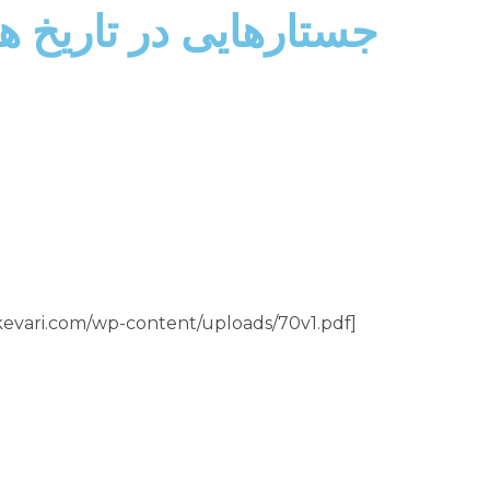
جستارهایی در تاریخ ه
[pdf-embedder url=”http://yousefieshkevari.com/wp-content/uploads/70v1.pdf”]