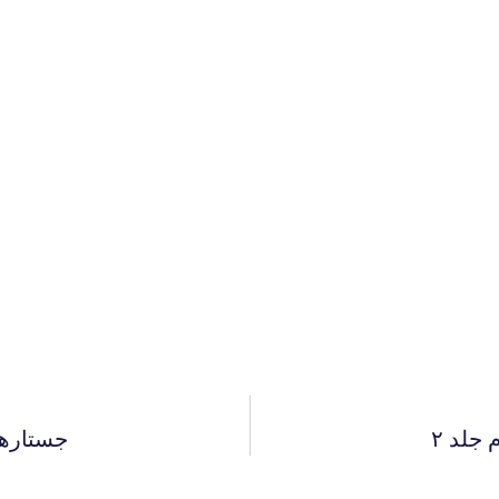
جلد ۲
جستارها