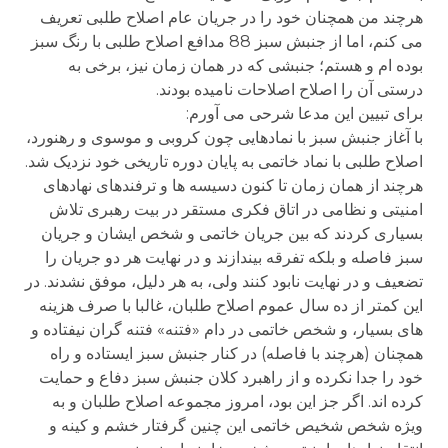
هرچند من همچنان خود را در جریان عام اصلاح طلبی تعریف
می کنم، اما از جنبش سبز 88 مدافع اصلاح طلبی با رنگ سبز
بوده ام و هستم؛ جنبشی که در همان زمان نیز، برخی به
درستی آن را اصلاح اصلاحات نامیده بودند.
برای تبیین این مدعا شرحی می آورم:
با آغاز جنبش سبز با نمادهایی چون کروبی و موسوی و رهنورد،
اصلاح طلبی با نماد خاتمی به پایان دوره تاریخی خود نزدیک شد.
هرچند از همان زمان تا کنون دسیسه ها و ترفندهای نهادهای
امنیتی و نظامی در اتاق فکری مستقر در بیت رهبری تلاش
بسیاری کردند که بین جریان خاتمی و شخص ایشان و جریان
سبز فاصله و بلکه تفرقه بیندازند و در نهایت هر دو جریان را
تضعیف و در نهایت نابود کنند ولی، به هر دلیل، موفق نشدند. در
این کمتر از ده سال عموم اصلاح طلبان، غالبا با صرف هزینه
های بسیار، و شخص خاتمی در دام «فتنه» فتنه گران نیفتاده و
همچنان (هرچند با فاصله) در کنار جنبش سبز ایستاده و راه
خود را جدا نکرده و از راهبرد کلان جنبش سبز دفاع و حمایت
کرده اند. اگر جز این بود، امروز مجموعه اصلاح طلبان و به
ویژه شخص شخیص خاتمی این چنین گرفتار خشم و کینه و