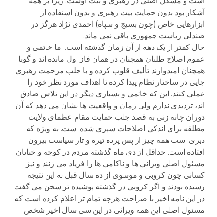
است و مشکل اصلی در رهبری و بیت اوست. زیرا بر همه
آشکار بود بدون حمایت بیت رهبری و بدون استفاده از
ابزارهایی خاص (چون بسیج و سپاه) احمدی نژاد هرگز در
صندلی ریاست جمهوری باقی نمی ماند.
حال کمتر از یک دهه از آن زمان گذشته است. اما خاتمی و
عموم اصلاح طلبان همچنان در همان فاز اول مانده اند و گویا
همچنان امیدوارند تألیف قلوب کرده و با جلب مرحمت رهبری
جایی در ساختار نظام پیدا کرده تا اهداف مورد نظر خود را
عملی کنند. این که خاتمی و بسیاری دیگر در این تلاش صادق
اند، تردیدی ندارم ولی زمان و واقعیت ها نشان می دهد که آن
دوران چانه زنی به قصد جلب حمایت مقام عظمای ولایت
مطلقه برای اندکی اصلاحات سپری شده است. به ویژه که
دیری است همه چیز از پس پرده تیره و تار سیاست بیرون
افتاده است. حداقل از دی ماه گذشته مردم در کوچه و خیابان
مسئول اصلی ویرانی ها و ناکامی ها را فریاد می زنند و نیز
کسانی چون کروبی و موسوی از ده سال قبل به این نتیجه
رسیده بودند و اگر کروبی در گذشته پوشیده تر سخن می گفت
در این نامه اخیر با صراحت هرچه تمام تر اعلام کرده است که
مسئول اصلی این همه ویرانی در این سی سال اخیر شخص