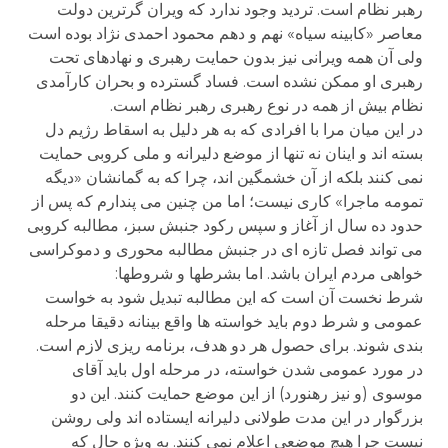
رهبر نظام است. تردید وجود ندارد که ویران گرترین دولت
معاصر «کابینه سیاه» نهم و دهم محمود احمدی نژاد بوده است
ولی آن همه ویرانی نیز بدون حمایت رهبری و نهادهای تحت
رهبری او ممکن نشده است. فساد گسترده و بحران کارآمدی
نظام بیش از همه در نوع رهبری رهبر نظام است.
در این میان مرا با افرادی که به هر دلیل به اسقاط رژیم دل
بسته اند و اینان نه تنها از موضع دلیرانه و ملی کروبی حمایت
نمی کنند بلکه از آن خشمگین اند، چرا که به گمانشان «دیگه
تمومه ماجرا» کاری نیست؛ اما من چنین می پندارم که پس از
حدود ده سال از آغاز و سپس رکود جنبش سبز، مطالبه کروبی
می تواند فصل تازه ای در جنبش مطالبه محوری و دموکراسی
خواهی مردم ایران باشد. اما بشرطها و شروطها:
شرط نخست آن است که این مطالبه تبدیل شود به خواست
عمومی و شرط دوم باید خواسته ها واقع بینانه دقیقا مرحله
بندی شوند. برای حصول هر دو هدف، برنامه ریزی لازم است.
در مورد عمومی شدن خواسته، در مرحله اول باید آقای
موسوی (و نیز رهنورد) از این موضع حمایت کنند. این دو
بزرگوار در این مدت طولانی دلیرانه ایستاده اند ولی روشن
نیست چرا هیچ موضعی اعلام نمی کنند. به ویژه حال که