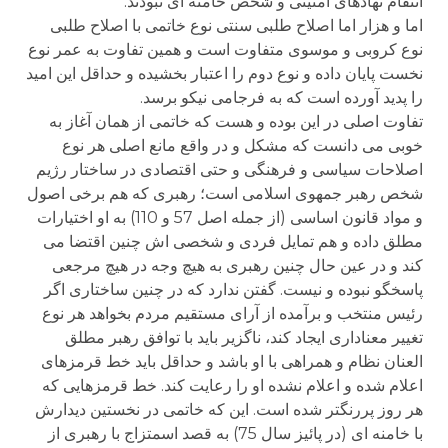
انتقام نهادهای امنیتی و شخص خامنه ای نبودند.
اما و هزار اما اصلاح طلبی سنتی نوع خاتمی با اصلاح طلبی
نوع کروبی و موسوی متفاوت است و همین تفاوت به عمر نوع
نخست پایان داده و نوع دوم را اعتبار بخشیده و حداقل این امید
را پدید آورده است که به فرجامی نیکو برسد.
تفاوت اصلی در این بوده و هست که خاتمی از همان آغاز به
خوبی می دانست که مشکل و در واقع مانع اصلی هر نوع
اصلاحات سیاسی و فرهنگی و حتی اقتصادی در ساختار رژیم
شخص رهبر جمهوی اسلامی است؛ رهبری که هم برخی اصول
و مواد قانون اساسی (از جمله اصل 57 و 110) به او اختیارات
مطلق داده و هم تمایل فردی و شخصی اش چنین اقتضا می
کند و در عین حال چنین رهبری به هیچ وجه در هیچ مرجعی
پاسخگو نبوده و نیست. گفتن ندارد که در چنین ساختاری اگر
رئیس منتخب و برآمده از آرای مستقیم مردم بخواهد هر نوع
تغییر معناداری ایجاد کند، ناگزیر باید با توافق رهبر مطلق
العنان نظام و همراهی با او باشد و حداقل باید خط قرمزهای
اعلام شده و اعلام نشده او را رعایت کند. خط قرمزهایی که
هر روز پررنگتر شده است. این که خاتمی در نخستین دیدارش
با خامنه ای (در پائیز سال 75) به قصد اسمتزاج با رهبری از