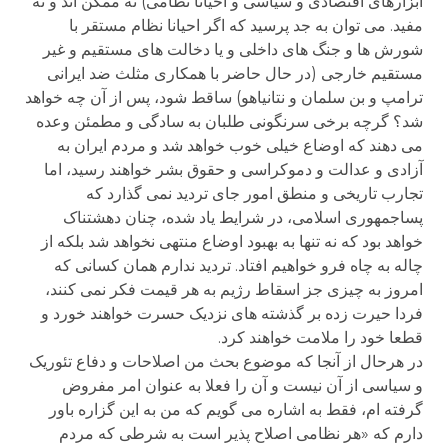
ابزارهای اقتصادی و سیاسی و احیانا نظامی) نه ممکن اند و نه
مفید. می توان به جد پرسید که اگر احیانا نظام مستقر با
شورش ها و جنگ های داخلی و یا دخالت های مستقیم و غیر
مستقیم خارجی (در حال حاضر با همکاری مثلث ضد ایرانی
ترامپ و بن سلمان و نتانیاهو) ساقط شود، پس از آن چه خواهد
شد؟ گرچه برخی سرنگونی طلبان به سادگی و مطمئن وعده
می دهند که اوضاع خیلی خوب خواهد شد و مردم ایران به
آزادی و عدالت و دموکراسی و حقوق بشر خواهند رسید، اما
تجارب تاریخی و منطق امور جای تردید نمی گذارد که
پساجمهوری اسلامی، در شرایط یاد شده، چنان دهشتناک
خواهد بود که نه تنها به بهبود اوضاع منتهی نخواهد شد بلکه از
چاله به چاه فرو خواهیم افتاد. تردید ندارم همان کسانی که
امروز به چیزی جز اسقاط رژیم به هر قیمت فکر نمی کنند،
فردا حیرت زده بر گذشته های نزدیک حسرت خواهند خورد و
قطعا خود را ملامت خواهند کرد.
در هرحال از آنجا که موضوع بحث من اصلاحات و دفاع تئوریک
و سیاسی از آن نیست و آن را فعلا به عنوان امر مفروض
گرفته ام، فقط به اشاره می گویم که من به این گزاره باور
دارم که «هر نظامی اصلاح پذیر است به شرطی که مردم