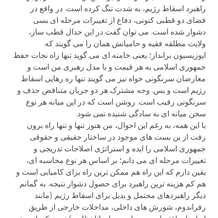
راهبرد اسقاط رژیم، به شدت تنگ کرده است. در واقع در
فضای دو قطبی کنونی، دفاع از تغییرات مرحله ای بسی
دشوار شده است. می توان گفت در این جدال قطب ساز،
ولایت مطلقه فقیه و حامیانش همان را می گویند که
اپوزیسیون برانداز؛ یعنی خامنه ای می گوید تنها راه نجات حفظ
جمهوری اسلامی به هر قیمت و با مدل رهبری من است و
معارضان سرنگونی خواه نیز می گویند تنها ره رهایی اسقاط
رژیم است و بس. وجه مشترک هر دو جریان متناقض حذف و
سرنگونی رقیب است. روشن است که در این میانه هر نوع
سخن میانه ای به سادگی شنیده نمی شود.
با این همه، به رغم این احوال، من هنوز تنها و تنها راه برون
رفت از بن بست های موجود در ساختار حقیقی و حقوقی
جمهوری اسلامی را ایده و استراتژی اصلاحات تدریجی و
تغییرات مرحله ای می دانم؛ بر اساس هر نوع محاسبه ای،
یقین دارم که این راه هم ممکن ترین راه برای کامیابی است و
هم کم هزینه ترین راهبرد برای حصول دشوار نتیجه. به گمانم
دیگر راهبردهای محتمل و بدیل برای اسقاط رژیم (مانند
رفراندوم، شورش های داخلی، مداخلات خارجی از طریق