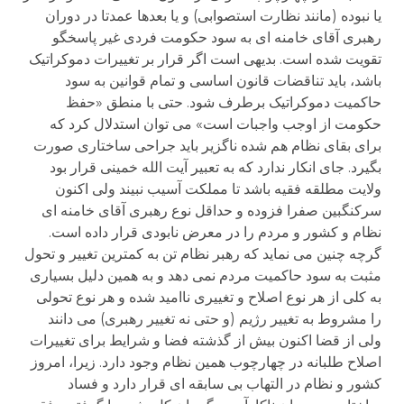
یا نبوده (مانند نظارت استصوابی) و یا بعدها عمدتا در دوران
رهبری آقای خامنه ای به سود حکومت فردی غیر پاسخگو
تقویت شده است. بدیهی است اگر قرار بر تغییرات دموکراتیک
باشد، باید تناقضات قانون اساسی و تمام قوانین به سود
حاکمیت دموکراتیک برطرف شود. حتی با منطق «حفظ
حکومت از اوجب واجبات است» می توان استدلال کرد که
برای بقای نظام هم شده ناگزیر باید جراحی ساختاری صورت
بگیرد. جای انکار ندارد که به تعبیر آیت الله خمینی قرار بود
ولایت مطلقه فقیه باشد تا مملکت آسیب نبیند ولی اکنون
سرکنگبین صفرا فزوده و حداقل نوع رهبری آقای خامنه ای
نظام و کشور و مردم را در معرض نابودی قرار داده است.
گرچه چنین می نماید که رهبر نظام تن به کمترین تغییر و تحول
مثبت به سود حاکمیت مردم نمی دهد و به همین دلیل بسیاری
به کلی از هر نوع اصلاح و تغییری ناامید شده و هر نوع تحولی
را مشروط به تغییر رژیم (و حتی نه تغییر رهبری) می دانند
ولی از قضا اکنون بیش از گذشته فضا و شرایط برای تغییرات
اصلاح طلبانه در چهارچوب همین نظام وجود دارد. زیرا، امروز
کشور و نظام در التهاب بی سابقه ای قرار دارد و فساد