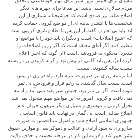
مفیدی برای جنبش نوین سبز برای مهار خودکامگی و تحقق
مردم سالاری نسبی باشد. این مدعا برای چهره های دیگر
اصلاح طلب نیز صادق است که خوشبختانه شماری از این
شخصیت ها با انتشار بیانیه ای از مواضع کروبی حمایت کرده
اند. باید بی تعارف گفت از این پس تا اطلاع ثانوی کروبی است
که «شیخ اصلاحات» است و دیگران باید خود را با مواضع او
تنظیم کنند. اگر آقای معتقد است که اگر رژیم اصلاحات را
نپذیرد، محکوم به فروپاشی است (آن گونه که اخیرا اعلام
کرده اند)، پس باید گامی فراپیش نهد و گرنه کوبیدن بر در بسته
بیست ساله گشودنی نیست.
اما برنامه ریزی نیز ضرورت مبرم دارد. راه درازی در پیش
است. بیست سال گذشته، به رغم فراز و فرودش، بی ثمر
نبوده است. اگر بی ثمر بود، جنبش سبز پدید نمی آمد و ادامه
نمی یافت و کروبی امروز به این مواضع مهم متحول نمی شد.
تحول کروبی و موسوی و بسیاری دیگر مرهون جریان عام
اصلاح طالبی است. بی گمان در نهایت باید قانون اساسی
جمهوری اسلامی اصلاح شود و اصول متناقضش به صورت
سازواری به سود آزادی و عدالت و دموکراسی و موازین حقوق
بشر تغییر کند و لازمه این کار در مرحله نخست یا حذف ولایت