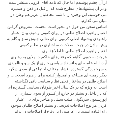
از آن چشم پوشیدم اما حال که نامه آقای کروبی منتشر شده
و در آن پیشنهادهای مطرح شده که از قبل در ذهن و ضمیرم
می جوشید، این وجیزه را با شما مخاطبان عزیز هم وطن در
میان می گذارم.
اساس سخن من حول دو محور است. نخست، مفروض گرفتن
اعتبار راهبرد اصلاح طلبی در ایران کنونی و دوم، بیان اعتبار
راهبردی پیشنهاد اصلی کروبی برای تعالی جنبش سبز و گام به
پیش نهادن در جهت اصلاحات ساختاری در نظام کنونی.
اعتبار راهبرد اصلاح طلبی تا اطلاع ثانوی
هرچند به خوبی آگاهم که رفتارهای حاکمیت ولایی به رهبری
آیت الله خامنه ای و انسداد سیاسی جاری از یک سو و ناامیدی
و سرخوردگی گسترده اقشار مختلف اجتماعی از سوی دیگر،
دیگر زمینه ای مساعد و امیدوار کننده برای راهبرد اصلاحات و
اصلاح طلبی در ساختار فعلی نظام سیاسی باقی نگذاشته
است. به ویژه که در یک سال اخیر طوفان سیاسی گسترده ای
که در داخل و بیشتر در خارج از کشور از سوی شماری از
اپوزیسیون سرنگونی طلب سنتی و متأخر برای بی اعتبار
کردن هر نوع اصلاحات تدریجی و بیشتر اصلاح طلبان موجود
راه افتاده است، باز عرصه را بر دفاع از اصلاحات در برابر