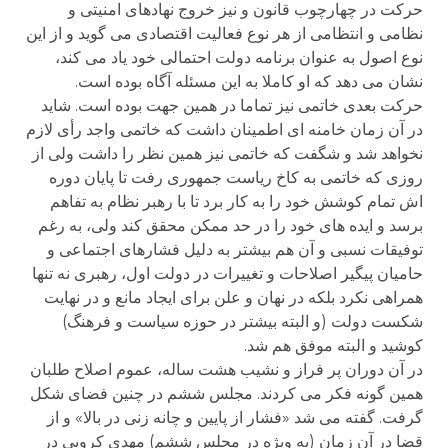
حرکت در چهارچوب قانون و نیز خروج نهادهای امنیتی و
نظامی و انتظامی از هر نوع فعالیت اقتصادی می گوید و از این
نوع اصول به عنوان برنامه دولت احتمالی خود یاد می کند،
نشان می دهد که او کاملا به این مسئله آگاه بوده است.
حرکت بعدی خاتمی نیز تماما در همین جهت بوده است. شاید
در آن زمان خامنه ای اطمینان داشت که خاتمی واجد رأی لازم
نخواهد شد و شگفت که خاتمی نیز همین نظر را داشت ولی از
روزی که خاتمی به کاخ ریاست جمهوری رفت تا پایان دوره
اش تمام کوشش خود را به کار برد تا با رهبر نظام به تفاهم
برسد و ایده های خود را در حد ممکن محقق کند ولی، به رغم
توفیقات نسبی و آن هم بیشتر به دلیل فشارهای اجتماعی و
حامیان پیگیر اصلاحات و تغییرات در دولت اول، رهبری نه تنها
همراهی نکرد بلکه در نهان و علن برای ایجاد مانع و در نهایت
شکست دولت (و البته بیشتر در حوزه سیاست و فرهنگ)
کوشید و البته موفق هم شد.
در آن دوران پر فراز و نشیب هشت ساله، عموم اصلاح طلبان
همین گونه فکر می کردند. مجلس ششم در چنین فضای شکل
گرفت. گفته می شد «فشار از پایین و چانه زنی در بالا» و از
قضا در آن زمان (به ویژه در محلس ششم) مهدی کروبی در