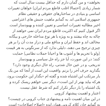
بخواهند» و من گمان دارم که حداقل بیست سال است که
شمار زیادی (احتمالا اغلب قاطع مردم ایران) خواهان تغییرات
اساسی و بنیادی در ساختارهای حقوقی و حقیقی نظام
جمهوری اسلامی اند. به گمانم ماهیت جنبش های اعتراضی
اخیر مطالبه تغییرات اساسی و تعیین کننده و بهبودساز است.
اگر قبول کنیم که اکثریت قاطع مردم ایران نمی خواهند از
چاله به چاه بیفتند و به ویژه با هر نوع مداخله خارجی و بیگانه
مخالف اند و حفظ ایران و منافع ملی و دراز مدت آن را بر هر
چیزی ترجیح می دهند، دلیلی ندارد که از سرنگونی به هر قیمت
(ولو با تحریم ها و آشوب ها و احیانا حملات نظامی) حمایت
کنند؛ در این صورت، آیا جز راه حل سیاسی و بهبودساز
تدریجی، و در عین حال شدنی، راه حال دیگری وجود دارد؟
بگذارید حرف آخر را بزنم. واقعیت این است از آنجا که من یک
بار مرتکب این اشتباه شده و گفته ام «بگذار این حکومت برود،
هرکه بیاید بهتر از این است»، دیگر نمی خواهم ریسک کرده و
یک اشتباه را بار دیگر تکرار کنم که شرط عقل نیست.
اعتبار و اهمیت پیشنهاد کروبی
در این میان اهمیت نامه و پیشنهادی جناب کروبی در چیست؟
به گمانم جان کلام کروبی همان ایده «اصلاح اصلاحات» است.