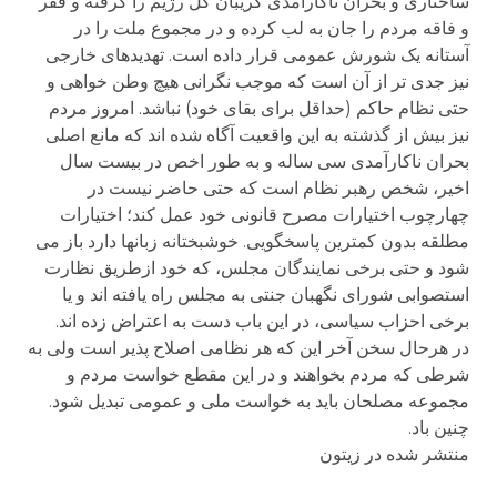
ساختاری و بحران ناکارآمدی گریبان کل رژیم را گرفته و فقر
و فاقه مردم را جان به لب کرده و در مجموع ملت را در
آستانه یک شورش عمومی قرار داده است. تهدیدهای خارجی
نیز جدی تر از آن است که موجب نگرانی هیچ وطن خواهی و
حتی نظام حاکم (حداقل برای بقای خود) نباشد. امروز مردم
نیز بیش از گذشته به این واقعیت آگاه شده اند که مانع اصلی
بحران ناکارآمدی سی ساله و به طور اخص در بیست سال
اخیر، شخص رهبر نظام است که حتی حاضر نیست در
چهارچوب اختیارات مصرح قانونی خود عمل کند؛ اختیارات
مطلقه بدون کمترین پاسخگویی. خوشبختانه زبانها دارد باز می
شود و حتی برخی نمایندگان مجلس، که خود ازطریق نظارت
استصوابی شورای نگهبان جنتی به مجلس راه یافته اند و یا
برخی احزاب سیاسی، در این باب دست به اعتراض زده اند.
در هرحال سخن آخر این که هر نظامی اصلاح پذیر است ولی به
شرطی که مردم بخواهند و در این مقطع خواست مردم و
مجموعه مصلحان باید به خواست ملی و عمومی تبدیل شود.
چنین باد.
منتشر شده در زیتون