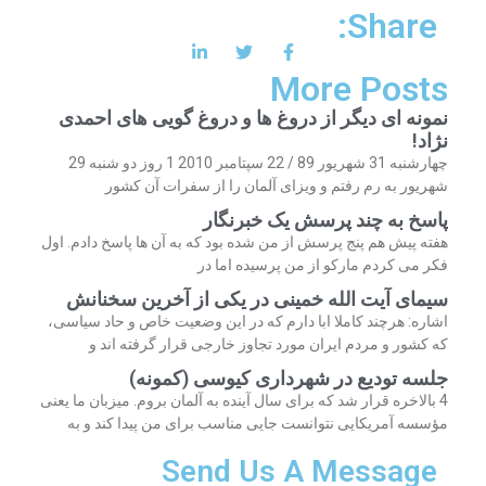
Share:
More Posts
نمونه ای دیگر از دروغ ها و دروغ گویی های احمدی
نژاد!
چهارشنبه 31 شهریور 89 / 22 سپتامبر 2010 1 روز دو شنبه 29
شهریور به رم رفتم و ویزای آلمان را از سفرات آن کشور
پاسخ به چند پرسش یک خبرنگار
هفته پیش هم پنج پرسش از من شده بود که به آن ها پاسخ دادم. اول
فکر می کردم مارکو از من پرسیده اما در
سیمای آیت الله خمینی در یکی از آخرین سخنانش
اشاره: هرچند کاملا ابا دارم که در این وضعیت خاص و حاد سیاسی،
که کشور و مردم ایران مورد تجاوز خارجی قرار گرفته اند و
جلسه تودیع در شهرداری کیوسی (کمونه)
4 بالاخره قرار شد که برای سال آینده به آلمان بروم. میزبان ما یعنی
مؤسسه آمریکایی نتوانست جایی مناسب برای من پیدا کند و به
Send Us A Message