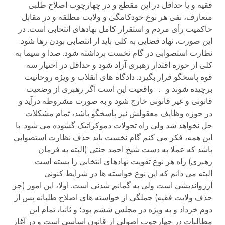
فقیه و یا حداقل در این مقطع و در چهارچوب اصلاح طلبی
متعارف، نفی هر نوع خودکامگی و ولایت مطلقه و در مقابل
حاکمیت رأی مردم و استقرار کامل نهادهای انتخابی است. در
این صورت، نهاد قضایی به کلی باید ار انتصابی بودن رها شود.
نظارت استصوابی در گام نخست برداشته شود. صدا و سیما به
کلی از حوزه اقتدار رهبری آزاد شود و حداقل در اختیار سه
قوه پاسخگو قرار بگیرد. دادگاه های انقلاب و ویژه روحانیت
برچیده شوند و . . . واقعیت این است اگر رهبری از وضعیت
قانونی و غیر قانونی خارج شود و به صورت مشروطه درآید و
در حوزه وظایف معقولش نیز پاسخگو باشد، تمام مشکلات
حل نخواهد شد ولی راه تحولات دموکراتیک گشوده می شود. با
این همه، فکر می کنم گام نخست باید حذف نظارت استصوابی
باشد که عملا به دست شیخ احمد جنتی (البته به فرمان
رهبری) راه هر نوع تقویت نهادهای انتخابی را بسته است.
البته می دانم که این نوع خواسته ها در شرایط کنونی
آرزواندیشی است ولی به گمانم شدنی است. اولا، این امور (جز
حذف ولایت فقیه) جملگی از خواسته های اصلاح طلبانه پس از
دوم خرداد و به ویژه در مجلس ششم بود؛ و ثانیا، تمام این
مطالبات در چهارچوب اصولی از قانون اساسی است و در آغاز