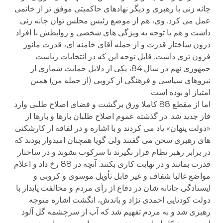
چانه زنی با رهبری و دیگر نهادهای حاکمیتی موفق تر از خاتمی
عمل می کرد. وی، هم از موضع رئیس مجلس توان چانه زنی
داشت و هم با توجه به ویژگی های شخصی و روابطش با افراد
درون ساختار قدرت و از جمله آقای خامنه ای، قدرت مانور
فزون تری داشت. قابل توجه این که در انتخابات ریاست
جمهوری نهم در سال 84، یکی از دلایل حمایت شماری از
نیروهای سیاسی و فرهنگی از کروبی (از جمله من) همین
امتیاز او بوده است.
اما از مقطع 88 کاملا ورق برگشت و فضای اصلاح طلبی وارد
فاز جدید شد. در گذشته عموم اصلاح طلبان بارها و بارها از
«دولت پنهان» یاد می کردند و با اشاره و در لفافه از کارشکنی
های رهبری سخن می گفتند ولی گویا همچنان امیدوار بودند که
در برابر رهبر نظام قرار نگیرند تا سرکوب نشوند و در ساختار
قدرت بمانند و در نهایت کاری بکنند. آنچه در 88 رخ داد و اعلام
مواضع غالبا شفاف و غیر قابل تأویل موسوی و کروبی و
ایستادگی جانانه شان در دفاع از رأی مردم و مخالفت پایدار با
دولت کودتایی احمدی نژاد و باندش، انگشت اشاره متوجه
رهبری شد و به مردم تفهیم شد که آب از سرچشمه گل آلود