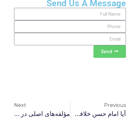
Send Us A Message
Send
Next
Previous
آیا امام حسن خلافت را به پول فروخت؟ (قسمت اول)
مؤلفه‌هاى اصلى در جنبش پروتستانى