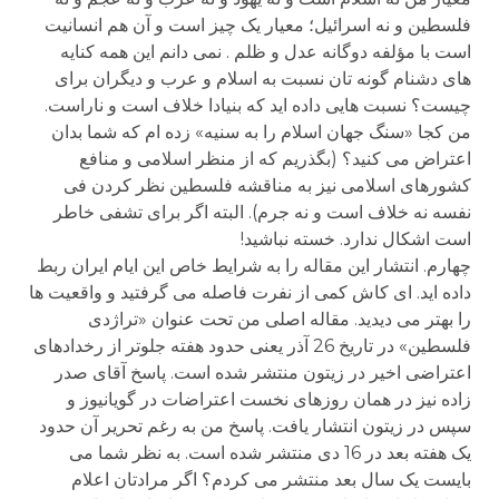
فلسطین و نه اسرائیل؛ معیار یک چیز است و آن هم انسانیت
است با مؤلفه دوگانه عدل و ظلم . نمی دانم این همه کنایه
های دشنام گونه تان نسبت به اسلام و عرب و دیگران برای
چیست؟ نسبت هایی داده اید که بنیادا خلاف است و ناراست.
من کجا «سنگ جهان اسلام را به سنیه» زده ام که شما بدان
اعتراض می کنید؟ (بگذریم که از منظر اسلامی و منافع
کشورهای اسلامی نیز به مناقشه فلسطین نظر کردن فی
نفسه نه خلاف است و نه جرم). البته اگر برای تشفی خاطر
است اشکال ندارد. خسته نباشید!
چهارم. انتشار این مقاله را به شرایط خاص این ایام ایران ربط
داده اید. ای کاش کمی از نفرت فاصله می گرفتید و واقعیت ها
را بهتر می دیدید. مقاله اصلی من تحت عنوان «تراژدی
فلسطین» در تاریخ 26 آذر یعنی حدود هفته جلوتر از رخدادهای
اعتراضی اخیر در زیتون منتشر شده است. پاسخ آقای صدر
زاده نیز در همان روزهای نخست اعتراضات در گویانیوز و
سپس در زیتون انتشار یافت. پاسخ من به رغم تحریر آن حدود
یک هفته بعد در 16 دی منتشر شده است. به نظر شما می
بایست یک سال بعد منتشر می کردم؟ اگر مرادتان اعلام