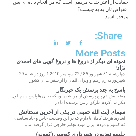
حمایت از اعتراضات مردمی است که من انجام داده ام. پس
اعتراض تان به په چیست؟
موفق باشید.
Share:
More Posts
نمونه ای دیگر از دروغ ها و دروغ گویی های احمدی
نژاد!
چهارشنبه 31 شهریور 89 / 22 سپتامبر 2010 1 روز دو شنبه 29
شهریور به رم رفتم و ویزای آلمان را از سفرات آن کشور
پاسخ به چند پرسش یک خبرنگار
هفته پیش هم پنج پرسش از من شده بود که به آن ها پاسخ دادم. اول
فکر می کردم مارکو از من پرسیده اما در
سیمای آیت الله خمینی در یکی از آخرین سخنانش
اشاره: هرچند کاملا ابا دارم که در این وضعیت خاص و حاد سیاسی،
که کشور و مردم ایران مورد تجاوز خارجی قرار گرفته اند و
جلسه تودیع در شهرداری کیوسی (کمونه)