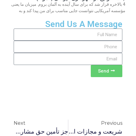
4 بالاخره قرار شد که برای سال آینده به آلمان بروم. میزبان ما یعنی
مؤسسه آمریکایی نتوانست جایی مناسب برای من پیدا کند و به
Send Us A Message
Send
Next
Previous
شریعت و مجازات اعدام – گفتگو با حسن یوسفی اشکوری
جز تأمین حق مشارکت شهروندان و حاکمیت ملی راه دیگری برای مشکلات فراروی نظام نیست – بیانیه جمعی از نمایندگان ادوار مجلس در باره رخدادهای اعتراضی اخیر