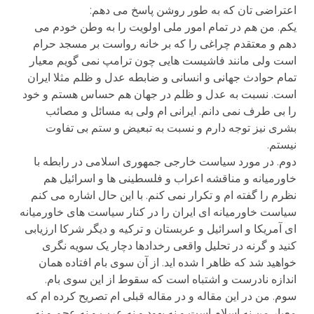
اعتراضی تان که به طور روشن پاسخ می دهم:
یکم. من هم در تمام امور ملی اولویت را به وطن خودم می
دهم و معتقدم چراغی را که بر خانه رواست بر مسجد حرام
است ولی مانند فاشیست هایی چون ترامپ نمی گویم معیار
تمام حوادث جهانی و انسانی و ضابطه عدل و ظلم مثلا ایران
است. نسبت به عدل و ظلم در جهان هم حساس هستم و خود
را بی طرف نمی دانم. ایرانی ام ولی به مسائل و مصائب
بشری نیز توجه دارم و نسبت به تبعیض و ستم بی تفاوت
نیستم.
دوم. در مورد سیاست خارجی جمهوری اسلامی در رابطه با
خاورمیانه و مناقشه اعراب و فلسطینی ها و اسرائیل هم
نظرم را گفته ام و تکرار نمی کنم. با این حال اشاره می کنم
سیاست خاورمیانه ای ایران را در کنار سیاست های خاورمیانه
ای آمریکا و اسرائیل و عربستان و ترکیه و دیگر شرکا ارزیابی
کنید و گرنه در تحلیل واقعی رخدادها دچار یک سویه نگری
خواهید شد که ظاهر ا شده اید. از آن سوی بام افتاده همان
اندازه نادرست و اشتباه است که سقوط از این سوی بام.
سوم. من در این مقاله و در مقاله قبلی ام تصریح کرده ام که
معیار من نه اسلام است و نه یهود و نه عرب و نه عجم و نه