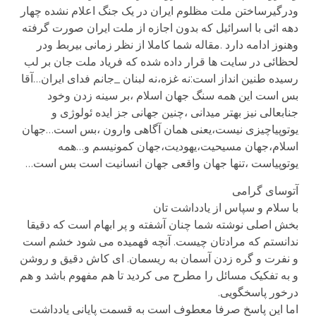
ودرگیرساختن ملت مظلوم ایران در یک جنگ اعلام نشده چهار
دهه ائی با اسرائیل که بدون اجازه از ملت ایران صورت گرفته
وهنوز ادامه دارد .مقاله شما کاملا از نظر زمانی بیربط ودر
لحظائی در سایت ها قرار داده شده که فریاد ملت جان بر لب
رسیده طنین انداز است:نه غزه،نه لبنان _جانم فدای ایران…آقا
بس است این همه سنگ جهان اسلام ،بر سینه زدن وخود
جنابعالی نیز بهتر میدانی ،چنین جهانی جز ایده ئولوژی و
یوتوپیاچیزی نیست،یعنی همان آگاهی وارون ،بس است…جهان
اسلام،جهان مسیحیت،یهودیت،جهان کمونیسم و…همه
یوتوپیاست ،تنها جهان واقعی جهان انسانیت است بس است…
آتوسای گرامی
با سلام و سپاس از یادداشت تان
بخش اصلی نوشته شما چنان آشفته و پر ابهام است که دقیقا
ندانستم که مرادتان چیست. آنچه فهمیده می شود خشم است
و نفرت و گره زدن آسمان به ریسمان. ای کاش دقیق و روشن
و به تفکیک مسائل را مطرح می کردید تا هم مفهوم باشد و هم
درخور پاسخگویی.
اما این پاسخ صرفا معطوف است به قسمت پایانی یادداشت