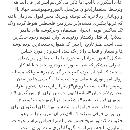
آقای اشکوری با ادب؛ما فکر می کردیم اسرائیل فی البداهه
وتوسط استعمار(بخوان هرتسل،بالفوروصهیونیسم جهانی!!!
واروپائیان وبالاخره یک توطئه ونیرنگ محیرالقول سازمان یافته
که قرنها پیگیری میشده)بر سرزمین فلسطین هبوط کرده وتک
تک ساکنین بومی (بخوان مسلمان وجرگوشه های پیامبر
اسلام) رابا قتل وکشتار وژنوساید آواره نموده وخود جایگزین
شده است.طنز تاریخ را ببین که همواره شدیدترین پرده پوشی
ها واستتار واقعیات را در یک سده اخیرو در مورد حقایق
تشکیل کشور اسرائیل به خورد ما ملت مظلوم ایران داده
اند،ولی متشکر که شما بصورت موجزوبا چند خط آشکار
ساختید که آنچنان نبوده که پیشتر گمان میرفته وبلکه مسئله
زوال امپراتوری عثمانی وتحت تسلط انگلیسی ها در آمدن
وسپس جالب است فروش!!!زمینها وتازه بعدها هجوم اعراب
(بخوان لابد جهان!!!اسلام)کلهم اجمعین برای باز پس گیری لابد
زمینهای فروخته شده!!! وشکست در آن تهاجمات ؛مطرح
شده…بعدا روضه خوانیها ومرثیه سرائیها!!!آقای اشکوری برای
من ایرانی فرقی نمیکند که الان در آن سرزمینها نتانیاهو
حکومت کند ویا شیخ حسن نصراله ویا حماس ویاسر عرفات
وشارون…آنچه مهم است گروگانگیری ملت ایران است