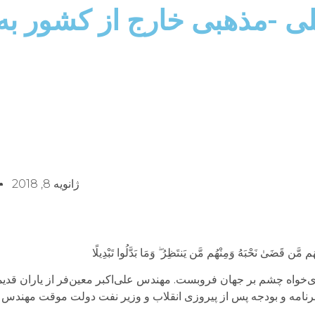
 ملی -مذهبی خارج از کشور 
ژانویه 8, 2018
م مَّن قَضَىٰ نَحْبَهُ وَمِنْهُم مَّن يَنتَظِرُ ۖ وَمَا بَدَّلُوا تَبْدِيلًا
ادی‌خواه چشم بر جهان فروبست. مهندس علی‌اکبر معین‌فر از یاران قد
امه و بودجه پس از پیروزی انقلاب و وزیر نفت دولت موقت مهندس باز