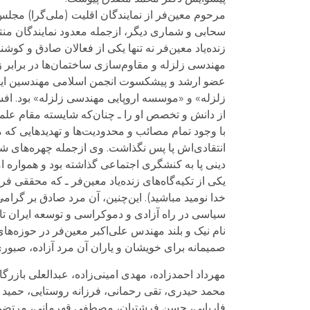
مرحوم معین‌فر از نمایندگان اقلیت (ملی‌گرا) مجلس
سحابی و شماری دیگر، ازجمله معدود نمایندگان منت
زنده‌یاد معین‌فر نه تنها یکی از فعالان صادق و ک
مهندسی زلزله و مقاوم‌سازی ساختمان‌ها در برابر زم
عضو ارشد و پیشکسوت انجمن اسلامی مهندسین ایر
زلزله» و «موسسه اروپایی مهندسی زلزله» بود. افس
از دانش و تخصص او را ـ چنان‌که شایسته مقام علم
با وجود تمام مصائب و محدودیت‌ها و تهدیدهایی که 
انتقادی‌اش پا پس نگذاشت. وی ازجمله چهره‌های شاخص
دینی پا به کنشگری اجتماعی گذاشته بود و همواره ا
یکی از تکیه‌گاه‌های زنده‌یاد معین‌فر ـ که محققی فروتن 
خدا نوميد مباشيد). این‌چنین، آن مرد صادق بر گر
سیاسی در راه آزادی و دموکراسی و توسعه ایران تا
نام نیک و بلند مهندس علی‌اکبر معین‌فر در حوزه‌
صمیمانه برای خویشان و یاران آن مرد آزاده، صبوری
مهرداد احمدزاده، مهدی امینی‌زاده، عبدالعلی بازرگ
محمد حیدری، تقی رحمانی، فرزانه روستایی، حمید
فاریابی، حسن فرشتیان، مصطفی قهرمانی، مرتضی ک