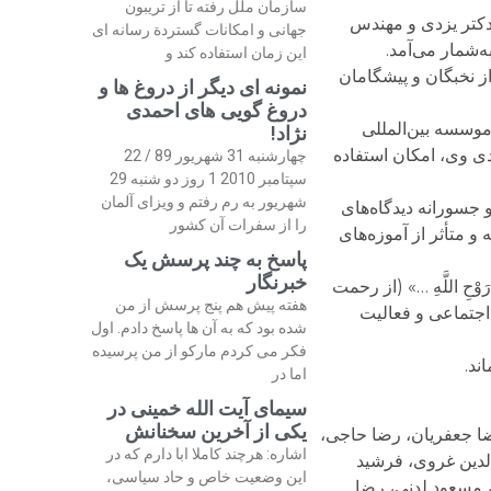
سازمان ملل رفته تا از تریبون
 دکتر یزدی و مهندس
جهانی و امکانات گستردة رسانه ای
‌شمار می‌آمد.
این زمان استفاده کند و
ز نخبگان و پیشگامان
نمونه ای دیگر از دروغ ها و
دروغ گویی های احمدی
وسسه بین‌المللی
نژاد!
دی وی، امکان استفاده
چهارشنبه 31 شهریور 89 / 22
سپتامبر 2010 1 روز دو شنبه 29
شهریور به رم رفتم و ویزای آلمان
 جسورانه دیدگاه‌های
را از سفرات آن کشور
و متأثر از آموزه‌های
پاسخ به چند پرسش یک
خبرنگار
حِ اللَّهِ …» (از رحمت‏
هفته پیش هم پنج پرسش از من
اجتماعی و فعالیت
شده بود که به آن ها پاسخ دادم. اول
فکر می کردم مارکو از من پرسیده
ند.
اما در
سیمای آیت الله خمینی در
یکی از آخرین سخنانش
رضا جعفریان، رضا حاجی،
اشاره: هرچند کاملا ابا دارم که در
لدین غروی، فرشید
این وضعیت خاص و حاد سیاسی،
 مسعود لدنی، رضا