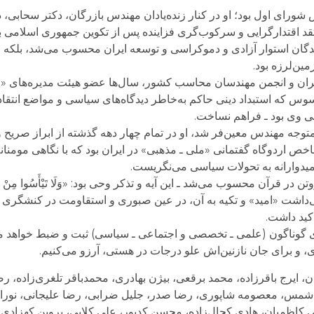
 شورای اول بود؛ او در کنار زنده‌یادان مهندس بازرگان، دکتر سحابی،
قد اقتدارگرایی و سرکوب‌گری فزاینده پس از تکوین جمهوری اسلامی به
وشندگان استوار آزادی و دموکراسی و توسعه ایران محسوب می‌شد، بلکه ا
ین‌لرزه بود.
ان و انجمن مهندسان محاسب کشور، سال‌ها عضو هیئت مدیره‌های «م
وس که استبداد دینی حاکم به‌خاطر دیدگاه‌های سیاسی و مواضع انتقا
ی وی بود ـ فراهم نساخت.
متوجه مهندس معین‌فر شد، او در تمام چهار دهه گذشته از ابراز صریح و
 اردوگاه گفتمانی «ملی ـ مذهبی» در ایران بود که با نگاهی مومنانه 
میدوارانه به تحولات سیاسی می‌نگریست.
در قرآن محسوب می‌شد ـ این آیه و تذکر وحی بود: «وَلَا تَيْأَسُوا مِنْ رَوْ
امی‌داشت «امید» و تکیه به آن، در عین صبوری و استقاومت در کنشگری 
کید داشت.
های گوناگون (علمی ـ تخصصی و اجتماعی ـ سیاسی) ثبت و ضبط خواهد ما
، و برای جان نازنین‌اش علو درجات در هستی، آرزو می‌کنیم.
ان، ایرج باقرزاده، محمد برقعی، بیژن بهادری، محمدباقر تلغری‌زاده، 
 شمس، معصومه شاپوری، رضا صدر، جلیل ضرابی، رضا علیجانی، نورا
اظمیان، هادی کحال‌زاده، محسن کدیور، علی کلایی، پروین کهزادی،