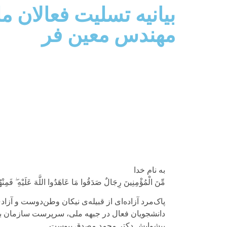
بیانیه تسلیت فعالان
مهندس معین فر
به نام خدا
مِّنَ الْمُؤْمِنِينَ رِجَالٌ صَدَقُوا مَا عَاهَدُوا اللَّهَ عَلَيْهِ ۖ فَمِنْهُ
پاک‌مرد آزاده‌ای از قبیله‌ی نیکان وطن‌دوست و آز
دانشجویان فعال در جبهه ملی، سرپرست سازمان برن
پیشوایش دکتر محمد مصدق پیوست.