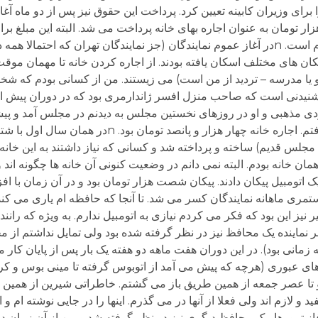
ی وزیران کابینه تعیین کرد. پرداخت این حقوق نیز پس از دو ماه آغاز
ار تومان به عنوان اجاره بهای خانه پرداخت می شد. البته این مبلغ برا
ای اجاره ای زندگی می کردند. nدر اینجا شرحی لازم است. nدر آغاز عموم نمایندگان (جز نمایندگان تهران
مکان های مختلف اسکان یافته بودند. از اجاره کردن خانه تا مهمان موق
یا مدرسه – تردید از من است) می زیستند. من از کسانی بودم که شخص
شنیدنی است که صاحب منزل افسر ژاندارمری بود که در دوران پیش از
ردی مذهبی و او در روزهای نخستین مجلس به دیدنم در مجلس آمد و پیش
خالی ایشان را در اختیار بگیرم که با کمال میل پذیرفتم. اجاره خانه چهار هزار و پا
س قدیم) ساخته و پرداخته شد و کسانی که نیاز داشتند به این خانه 
ایان مجلس (در واقع تا پایان شهریور 63) در همان خانه بودم. البته نمی دانم در وضعیت کنونی آن خانه ها چگ
جلس یک اتومبیل پیکان دادند. پیکان شصت هزار تومان بود و در آن زمان با
ری ماهانه نمایندگان کسر می شد. تا آنجا که حافظه ام یاری می کند،
رفتم. دلیل تأخیر نیز این بود که فکر می کردم نیازی به اتومبیل ندارم. به ویژه که
 هر نماینده یک محافظ نیز در نظر گرفته شده بود ولی تمایل نداشتم از 
ه زمانی بود). در این دوران هفت ماهه دو هفته یک بار پس از پایان کا
ن های عبوری (هرچه که پیش می آمد از اتوبوس گرفته تا مینی بوس و 
 و تا عصر جمعه از همین طریق باز می گشتم. خاطراتی شیرین از همین 
لازم اند ولی فعلا از آنها در می گذرم. اینها را در جایی نوشته ام و 
تشر شود. بیفزایم، پس از خرداد سال 60 و آغاز ترورها، یک محافظ دیگری نیز در نظر گرفته شد و من ا