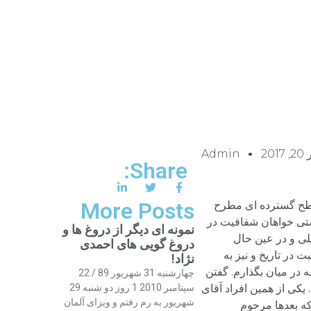
20
Admin
Share:
More Posts
سطح گسترده ای مطرح
ستی خواهان شفافیت در
نمونه ای دیگر از دروغ ها و
 مثابه یک موضوع ملی و در عین حال
دروغ گویی های احمدی
در تاریخ و نیز به
نژاد!
 در میان بگذارم. گفتن
چهارشنبه 31 شهریور 89 / 22
یکی از همین افراد آقای
سپتامبر 2010 1 روز دو شنبه 29
شهریور به رم رفتم و ویزای آلمان
 هزار تومان بود که بعدها مرحوم