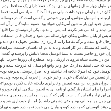
نگان در شرایطی وجود داشت ولی من (تا آنجا که به یاد می آورم) فقط چ
 و آن هم فقط در تهران استفاده کردم. n***nدر ارتباط با اتومبیل مجلس، این نیز شنیدنی و گفتنی است که د
ومبیل جدید این بار ماشین آمریکایی «نوا» بود. عموم نمایندگان از آن است
می دیدم و اقدامی هم نکردم. اما پس از مدتها، یکی از دوستان مرا قانع 
 که پس از پایان مجلس پیکان چهار ساله می شود و چندان قابل استفاد
از یک اتومبیل نو و مع
یافتم که مشکلی در کار است و باید بدانم که داستان چیست. سرانجام
ران خودرو حاضر نیست به شما اتومبیل بدهد! دلیلش را پرسیدم. گفت:
من در لیست سیاه نیروهای ارزشی و به اصطلاح آن روزها «حزب الله
است که حتی استفاده از یک حق و در واقع اتومبیلی که فروخته شده و ب
تومبیل نبود که اصولا علاقه ای نداشتم و به اصرار دوستی پذیرفته بودم
گر از تبعیض بین نمایندگان خودی و غیر خودی را تجربه کرده بودم ولی 
شگف
 را برای ایشان بازگفتم. او نامه ای به انجمن اسلامی ایران خودرو 
ی این نهاد مانع این کار است (این که کارپرداز مجلس یارمحمدی چه ن
انی چون من مخالف بود و حتی دشمنی داشت). اما باز خودداری شد و در
 دهند. اتومبیلی که به درد کوه و بیابان می خورد نه به درد شهر و تهر