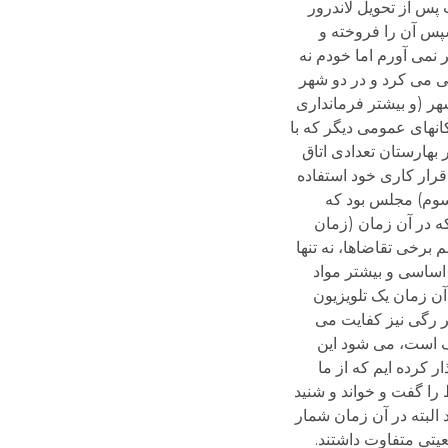
پس از تحویل لاندرور
اشینی که تا سال 68 مورد استفاده من بود. سپس آن را فروخته و
ان چیزی به خاطر نمی آورم اما خودم نه
یی می کرد و در دو شهر
هر (و بیشتر فرمانداری
کانهای عمومی دیگر که با
مجلس قدیم در بهارستان تعدادی اتاق
 قرار کاری خود استفاده
 از سال دوم (یا سوم) مجلس بود که
ه در آن زمان (زمان
 برخی تقاضاها، نه تنها
اساسی و بیشتر مواد
شود. در آن زمان یک تلویزیون
ر رگی نیز کفایت می
گ است، می شود این
کرده ایم که از ما
ایط را گفت و خواند و شنید
البته در آن زمان شمار
عیتی متفاوت داشتند.