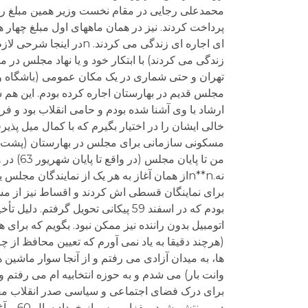
محمدعلی رجایی در مقام نخست وزیر همین مبلغ را برا
پرداخت کردند. نیز در همان ماههای اول مبلغ چهار هز
زندگی می کردند) با ابتکار خود و یا نهاد مجلس در 
تهران و حتی شماری در یک مکان عمومی (باشگاه و 
مجلس قدیم در بهارستان اجاره کرده بودم. این هم 
ارشاد با وی آشنا شده بودم و حامی انقلاب بود و ف
مسکونی سازمانی برای مجلس در بهارستان (پشت مجل
من تا پ
نه.n**nاز همان آغاز به هر یک از نمایندگان م
برای نماینگان قسطی اش کردند و اقساط نیز از مستم
بودم که در اسفند 59 پیکانی تحویل گ
اتومبیل بدون راننده نیز ممکن نبود. بگویم که برای
(هرچند دقیقا به یاد نمی آورم که تعیین محافظ از چ
ها، به میدان آزادی می رفتم و از آنجا سوار ماشی
وانت بار) می شدم و به حوزه انتخابیه ام می رفتم
برای درک فضای اجتماعی و سیاسی صدر انقلاب مفید و 
دور من