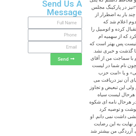
Send Us A
رانندگی می کرد و دیگری هم همراه من بود. هرچند در طول چهار سال زمانهای زیادی بود که عملا دارای یک محافظ بودم. nنیز در پارکینگ مجلس
Message
ند بار به اضطرار از
ر دوساله دوم اعلام شد که
قبال کرده و اتومبیل را
کرد که از سهمیه ام
ه نیست پس بهتر است که
تبر خارجی استفاده شود. در هرحال قانع شده و برگه تقاضا را به کارپردازی مجلس تحویل دادم.nمدتها گذشت و خبری نشد.
 با سماجت من از آقای
Send
 چون نام شما در لیست
ی» و یا «امت حزب
های آن نیز دریافت می
 ولی این تبعیض و تجاوز
به هرحال لیست سیاه
ت انگیز بود و غیر قابل تصور در آن زمان. در آن دوران هنوز به این همه تبعیض و نابرابری ذلیلانه عادت نکرده بودیم!nدر هرحال نامه ای شکوه
نوشت و توصیه کرد
قشی داشت نمی دانم. او
 نهایت به این رضایت
ان. آزردگی من بیشتر شد