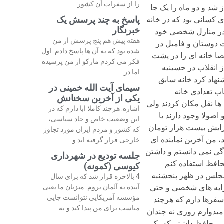
را از سفرات آن کشور
 شد و دو ماه را یک جا
پاسخ به چند پرسش یک
ی کسانی بود که در خانه
خبرنگار
 که احتمالا همه در منازل شخصی خود
هفته پیش هم پنج پرسش از من
ت دوستان و فامیل در
شده بود که به آن ها پاسخ دادم. اول
ا خانه ای را در پشت
فکر می کردم مارکو از من پرسیده
 انقلاب در حسینیه
اما در
نهاد کرد خانه سابق
سیمای آیت الله خمینی در
نصد تومان بود. nدر همان سال اول با شتاب تعدادی خانه
یکی از آخرین سخنانش
ها نقل مکان کردند ولی
اشاره: هرچند کاملا ابا دارم که در
ونه اند و اصولا وجود دارند یا
این وضعیت خاص و حاد سیاسی،
 افزایش بیست هزار تومان
که کشور و مردم ایران مورد تجاوز
 من آخرین نماینده ای
خارجی قرار گرفته اند و
 رانندگی نمی دانستم و داشتن
جلسه تودیع در شهرداری
محافظ استفاده کنم
کیوسی (کمونه)
ر مجلس در ظهر پنجشنبه
4 بالاخره قرار شد که برای سال
کرایه های شخصی و حتی
آینده به آلمان بروم. میزبان ما یعنی
مؤسسه آمریکایی نتوانست جایی
سفرها دارم که هرچند
مناسب برای من پیدا کند و به
امیدوارم روزی نه چندان
ز آن زمان دو محافظ داشتم که یکی