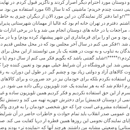
وستان مورد احترام دیگر اصرار کردند و ناگزیر قبول کردم. در نهایت 
آن و پیکان را فروخته و به جای آن دو یک تویوتای ژاپنی دست چندم خریدم؛ م
مجددا به پیکان ده سال کار کرده دیگر پناه بردم.n****nو اما دفتر کار نمایندگان. در این مورد الان از دیگر
شتم. دفترم در تهران خانه ام بود که غالبا از مهمانان شهرستانی پذیرا
 مراجعات یا در خانه های دوستان انجام می شد و یا در برخی ادارات ش
ود و من او را برای فرمانداری این شهر پیشنهاد کرده بودم) و یا در م
مردم دیدار داشته و به مراجعات مردم رسیدگی می شد. nفکر می کنم در سال آخر مجلس بود که در محل 
دگان به تناوب و به نوبت در هفته یک بار می توانستند از این محل برای
کنند. البته من نیز برای مدتی از این امکان استفاده کردم.n*****nشاید گفتنی باشد که بگویم فکر می کنم
س شد. این فروشگاه در آن شرایط خیلی مهم بود و تعیین کننده چرا ک
 کالاهای آزاد و دولتی زیاد بود و چشم گیر. در طول این دوران، به رغم
 استفاده نکردم بلکه برای خودمان نیز در حد ضرورت و برای کالاهای 
وشگاه استفاده کردیم.nبه یاد می آورم اعلام شد که به هر نماینده یک عدد تلویزیون رنگی داده می 
رم از این حق استفاده نکردیم و فکر کردیم همین تلویزیون ساده و غی
نمی از دوستان قدیمش) برای دخترش جهزیه تهیه می کند و دستش تن
دم استفاده مشروعی است چرا که حق شخصی خودمان را به فردی واگذار 
ای درک و فهم فضای عمومی صدر انقلاب باید تمام حوادث و خاطرات حاضر در آن شر
یای نمایندگان نجومی این روزها همین قطره ار دریا کفایت می کند. صد 
انی) وضعیتی مشابه من داشتند. هرچند آنها که «نماینده تر» بودند وض