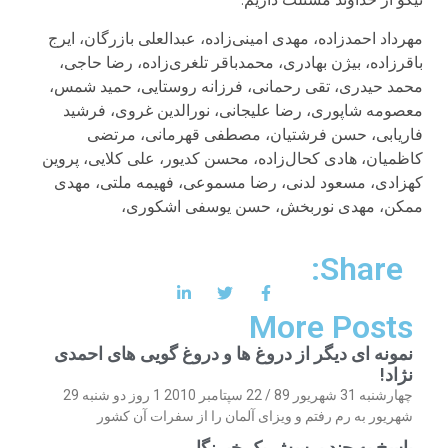
مهرداد احمدزاده، مهدی امینی‌زاده، عبدالعلی بازرگان، ایرج
باقرزاده، بیژن بهادری، محمدباقر تلغری‌زاده، رضا حاجی،
محمد حیدری، تقی رحمانی، فرزانه روستایی، حمید شمس،
معصومه شاپوری، رضا علیجانی، نورالدین غروی، فرشید
فاریابی، حسن فرشتیان، مصطفی قهرمانی، مرتضی
کاظمیان، هادی کحال‌زاده، محسن کدیور، علی کلایی، پروین
کهزادی، مسعود لدنی، رضا مسموعی، فهیمه ملتی، مهدی
ممکن، مهدی نوربخش، حسن یوسفی اشکوری،
Share:
More Posts
نمونه ای دیگر از دروغ ها و دروغ گویی های احمدی
نژاد!
چهارشنبه 31 شهریور 89 / 22 سپتامبر 2010 1 روز دو شنبه 29
شهریور به رم رفتم و ویزای آلمان را از سفرات آن کشور
پاسخ به چند پرسش یک خبرنگار