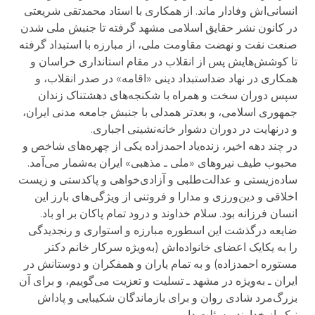
انسانی‌اش وفادار ماند. از همکاری با استاد محمدتقی شریعتی
در کانون نشر حقایق اسلامی مشهد گرفته تا جنبش ملی شدن
صنعت نفت و نهضت مقاومت ملی، از مبارزه با استبداد گرفته
تا کوشش‌هایش پس از انقلاب در مقام استانداری خراسان و
همکاری در نهاد ضداستبداد دینی «اقامه» در صدر انقلاب، و
سپس دوران سخت و همراه با شکنجه‌های دهشتناک زندان
جمهوری اسلامی، و بعدتر همدلی با جنبش جامعه مدنی ایران،
و درنهایت در دوران دشوار خانه‌نشینی اجباری.
در چند دهه اخیر، زنده‌یاد احمد‌زاده یکی از چهره‌های شاخص و
محبوب طیف نیروهای «ملی ـ مذهبی» ایران به‌شمار می‌آمد.
ساده‌زیستی و عدالت‌طلبی و آزادی‌خواهی و پاکدستی و زیست
اخلاقی و دین‌ورزی و مدارا و فروتنی از ویژگی‌های بارز این
انسان فرزانه بود. سلام خداوند و درود تمام پاکان بر او باد.
ضایعه درگذشت این اسطوره مبارزه و استواری و رنجدیدگی
را به یکایک اعضای خانواده‌اش (به‌ویژه سرکار خانم دکتر
مستوره احمدزاده) و به تمام یاران و همفکران و دوستانش در
ایران ـ به‌ویژه در مشهد ـ تسلیت و تعزیت می‌گوییم، و برای آن
بزرگ‌مرد شادی روان و برای بازماندگان شکیبایی و پاداش
نیکو از خداوند مسئلت داریم.