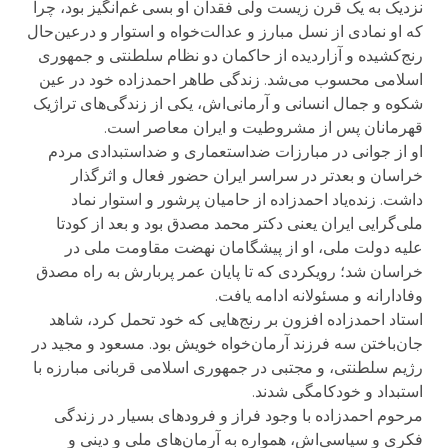
نزدیک به یک قرن زیست ولی فقدان او بسی غم‌انگیز بود، چرا
که او نمادی از نسل مبارز و عدالت‌خواه و استوار و درعین‌حال
رنج‌کشیده و آزاردیده از حاکمان دو نظام سلطنتی و جمهوری
اسلامی محسوب می‌شد. زندگی طاهر احمدزاده خود در عین
شکوه و جمال انسانی و آرمانی‌اش، یکی از زندگی‌های تراژیک
قهرمانان پس از مشروطیت و ایران معاصر است.
او از جوانی در مبارزات ضداستعماری و ضداستبدادی مردم
خراسان و بعدتر در سراسر ایران حضور فعال و اثرگذار
داشت. زنده‌یاد احمدزاده از حامیان پرشور و استوار نماد
ملی‌گرایی ایران یعنی دکتر محمد مصدق بود و بعد از کودتا
علیه دولت ملی، او از پیشگامان نهضت مقاومت ملی در
خراسان شد؛ رویکردی که تا پایان عمر پربارش به راه مصدق
وفادارانه و مسئولانه ادامه یافت.
استاد احمدزاده افزون بر رنج‌هایی که خود تحمل کرد، شاهد
جان‌باختن سه فرزند آرمان‌خواه خویش بود. مسعود و مجید در
رژیم سلطنتی، و مجتبی در جمهوری اسلامی قربانی مبارزه با
استبداد و خودکامگی شدند.
مرحوم احمدزاده با وجود فراز و فرودهای بسیار در زندگی
فکری و سیاسی‌اش، همواره به آرمان‌های ملی و دینی و