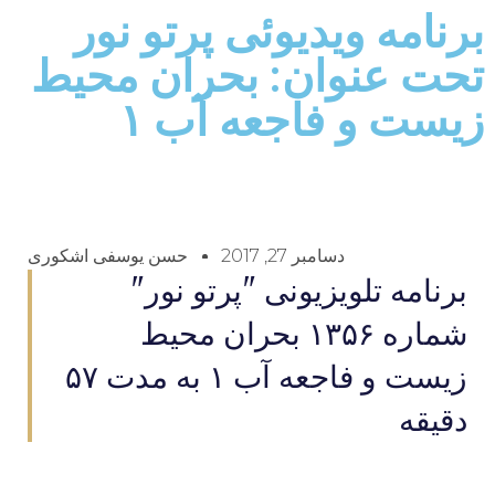
برنامه ویدیوئى پرتو نور
تحت عنوان: بحران محيط
زيست و فاجعه آب ۱
دسامبر 27, 2017
حسن یوسفی اشکوری
برنامه تلويزيونى "پرتو نور"
شماره ۱۳۵۶ بحران محيط
زيست و فاجعه آب ۱ به مدت ۵۷
دقيقه