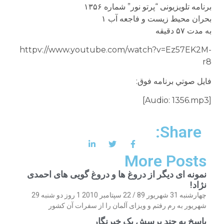
برنامه تلويزيونى “پرتو نور” شماره ۱۳۵۶
بحران محيط زيست و فاجعه آب ۱
به مدت ۵۷ دقيقه
httpv://www.youtube.com/watch?v=Ez57EK2M-
r8
فايل صوتي برنامه فوق:
[Audio: 1356.mp3]
Share:
More Posts
نمونه ای دیگر از دروغ ها و دروغ گویی های احمدی
نژاد!
چهارشنبه 31 شهریور 89 / 22 سپتامبر 2010 1 روز دو شنبه 29
شهریور به رم رفتم و ویزای آلمان را از سفرات آن کشور
پاسخ به چند پرسش یک خبرنگار