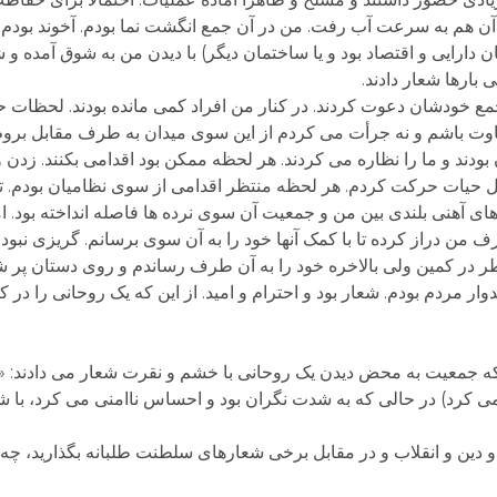
 آن هم به سرعت آب رفت. من در آن جمع انگشت نما بودم. آخوند بود
 دارایی و اقتصاد بود و یا ساختمان دیگر) با دیدن من به شوق آمده و
ی بارها شعار دادند.
جمع خودشان دعوت کردند. در کنار من افراد کمی مانده بودند. لحظات
ت باشم و نه جرأت می کردم از این سوی میدان به طرف مقابل بروم و
بودند و ما را نظاره می کردند. هر لحظه ممکن بود اقدامی بکنند. زدن
 حیات حرکت کردم. هر لحظه منتظر اقدامی از سوی نظامیان بودم. تقری
ی آهنی بلندی بین من و جمعیت آن سوی نرده ها فاصله انداخته بود. اما
ف من دراز کرده تا با کمک آنها خود را به آن سوی برسانم. گریزی نبود.
 خطر در کمین ولی بالاخره خود را به آن طرف رساندم و روی دستان پر
ر مردم بودم. شعار بود و احترام و امید. از این که یک روحانی را در ک
که جمعیت به محض دیدن یک روحانی با خشم و نقرت شعار می دادند: «آخو
چه می کرد) در حالی که به شدت نگران بود و احساس ناامنی می کرد، با
 و دین و انقلاب و در مقابل برخی شعارهای سلطنت طلبانه بگذارید، چه 