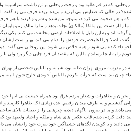
 روحانی، که در قم طلبه بود و رخت روحانی بر تن داشت، سراسیمه و
ه؟ در حالی که صدایش می لرزید و بریده بریده حرف می زد گفت: الان
که با هم صحبت می کردند، متوجه من شده و شروع کردند با هم حرف زد
را از دست این مالکا (مالکان) نجات بدهد و ما را مالک زمینهایمان کن
 گرفته اند و به این دلیل با اصلاحات ارضی مخالفت می کنند. یکی دیگر 
گفت: اصلا چرا اعلیحضرت خودش را بدنام می کند، بهتر است ایشان د
«آخوندا» کنده می شود و همه خلاص می شوند. این روحانی می گفت: دید
ودم را به اینجا رساندم. با این که مقصد آن فرد جایی دیگر بود ولی تا 
 که در مدرسه مروی تهران طلبه بود، شبانه و با لباس شخصی از تهران 
ا» چنان تند است که جرأت نکردم با لباس آخوندی خارج شوم. البته مرا
بودم. تمام شهر در بحران و تظاهرات و شعار مردم غرق بود. همراه جمعیت بی انتها خو
ایی گذشتیم و به طرف میدان رفتیم. عده زیادی (که ظاهرا کارمند و اد
می دادند و ما در بیرون. ناگهان دیدیم چیزهایی را از طبقات بالای ساخ
ند. دقت کردم، دیدم قاب عکس های شاه و ملکه و احیانا ولعیهد بود ک
دادند و با کوبیدن لگدهای خشماگین خود نفرت خود را نشان می دادن
یادی حضور داشتند و مسلح و ظاهرا آماده عملیات. احتمالا برای حفاظت از