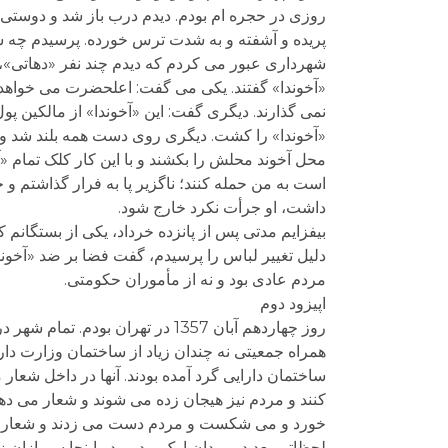
روزی در حجره ام بودم. دیدم درب باز شد و دوستی
پریده و آشفته و به شدت ترس خورده. پرسیدم چه شد
شهرداری عبور می کردم که دیدم چند نفر «دهاتی»، 
«آخوندا» گفتند. یکی می گفت: اعلحضرت می خواهد ما 
نمی گذارند. دیگری گفت: این «آخوندا» از مالکین پول
«آخوندا» را کشت. دیگری روی دست همه بلند شد و 
محل آخوند محلش را بکشند و با این کار کلک تمام 
است به من حمله کنند؛ ناگزیر پا به فرار گذاشتم و خ
داشت، او جرأت نکرد خارج شود.
بیفزایم مدتی پس از پانزده خرداد، یکی از بستگانم
دلیل تغییر لباس را پرسیدم، گفت فضا بر ضد «آخوند
مردم عادی بود و نه از مأموران حکومتی.
اپیزود دوم
روز چهاردهم آبان 1357 در تهران 
همراه جمعیتی نه چندان زیاد از ساختمان وزارت دار
ساختمان دارایی گرد آمده بودند. آنها در داخل شعار 
کنند و مردم نیز هیجان زده می شوند و شعار می ده
خورد و می شکست و مردم دست می زدند و شعار می 
لحظاتی بعد در میدان ارک بودیم. در اینجا سربازان ز