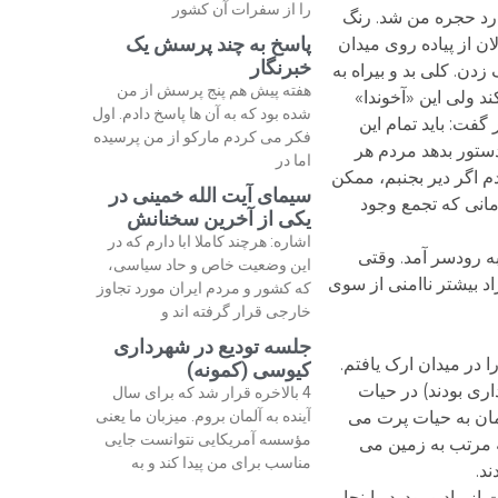
را از سفرات آن کشور
ارد حجره من شد. رنگ
پاسخ به چند پرسش یک
 از پیاده روی میدان
خبرنگار
ن. کلی بد و بیراه به
هفته پیش هم پنج پرسش از من
د ولی این «آخوندا»
شده بود که به آن ها پاسخ دادم. اول
گفت: باید تمام این
فکر می کردم مارکو از من پرسیده
ستور بدهد مردم هر
اما در
م اگر دیر بجنبم، ممکن
سیمای آیت الله خمینی در
زمانی که تجمع وجود
یکی از آخرین سخنانش
اشاره: هرچند کاملا ابا دارم که در
به رودسر آمد. وقتی
این وضعیت خاص و حاد سیاسی،
د بیشتر ناامنی از سوی
که کشور و مردم ایران مورد تجاوز
خارجی قرار گرفته اند و
جلسه تودیع در شهرداری
د را در میدان ارک یافتم.
کیوسی (کمونه)
اری بودند) در حیات
4 بالاخره قرار شد که برای سال
تمان به حیات پرت می
آینده به آلمان بروم. میزبان ما یعنی
مؤسسه آمریکایی نتوانست جایی
ه مرتب به زمین می
مناسب برای من پیدا کند و به
د.
 رادیو بود. در اینجا