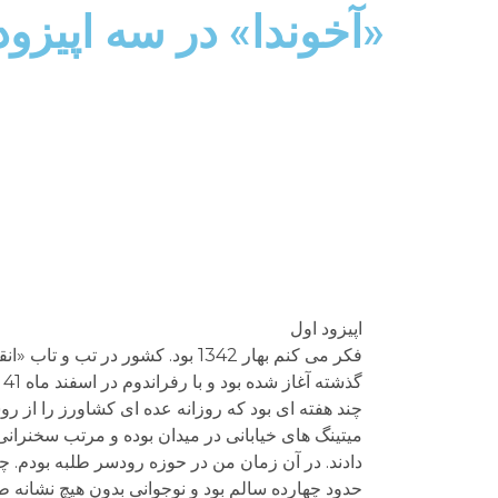
«آخوندا» در سه اپیزود
اپیزود اول
فکر می کنم بهار 1342 بود. کشور 
گذشته آغاز شده بود و با رفراندوم در اسفند ماه 41 و بعدتر با پانزده خرداد 42 به مرحله خطرناک خود رسیده بود.
چند هفته ای بود که روزانه عده ای کشاورز را از 
میتینگ های خیابانی در میدان بوده و مرتب سخنران
دادند. در آن زمان من در حوزه رودسر طلبه بودم. چن
حدود چهارده سالم بود و نوجوانی بدون هیچ نشانه 