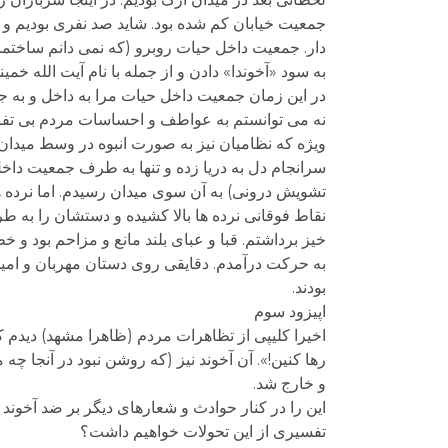
جمعیت خیابان کم شده بود. شاید صد نفری بودیم و
دار. جمعیت داخل حیات روبرو (که نمی دانم ساختمان
به سود «آخوندا» دادن و از جمله با نام آیت الله خمین
در این زمان جمعیت داخل حیات مرا به داخل و به 
نه می توانستم به عواطف و احساسات مردم بی تفاو
ویژه که نظامیان نیز به صورت انبوه در وسط میدان 
سرانجام دل به دریا زده و تنها به طرف جمعیت داخل
تشویش درونی) به آن سوی میدان رسیدم. اما نرده ها
نقاط فوقانی نرده ها بالا کشیده و دستشان را به طر
خیز برداشتم. قبا و عبای بلند مانع و مزاحم بود و
به حرکت درآمدم. دقایقی روی دستان مهربان و امیدوا
بودند.
اپیزود سوم
اخیرا کلیپی از تظاهرات مردم (ظاهرا مشهد) دیدم 
رها کنین!». آن آخوند نیز (که روشن نبود در آنجا 
و خارج شد.
این را در کنار حوادث و شعارهای دیگر بر ضد آخوند
تفسیری از این تحولات خواهیم داشت؟