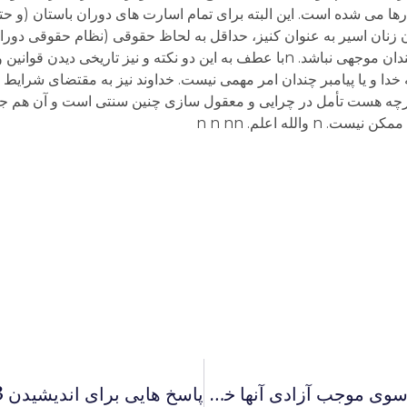
می شده است. این البته برای تمام اسارت های دوران باستان (و حتی 
 زنان اسیر به عنوان کنیز، حداقل به لحاظ حقوقی (نظام حقوقی دور
بشر) موجه بوده است. هرچند شاید توجیه اخلاقی چندان موجهی نباشد. nبا عطف به این دو نکته و نیز
خدا و یا پیامبر چندان امر مهمی نیست. خداوند نیز به مقتضای شرایط
ه هست تأمل در چرایی و معقول سازی چنین سنتی است و آن هم جز 
الله اعلم. n n nn
مصاحبه با رادیو فردا: آیا بیماری کروبی و موسوی موجب آزادی آنها خواهد شد؟