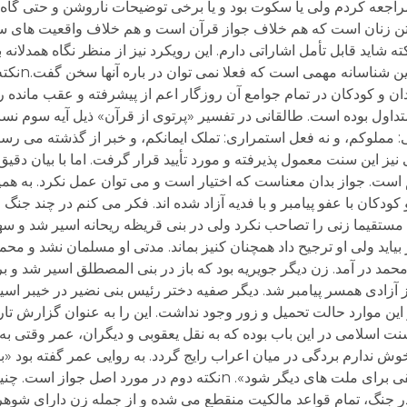
 مراجعه کردم ولی یا سکوت بود و یا برخی توضیحات ناروشن و حتی گاه
تن زنان است که هم خلاف جواز قرآن است و هم خلاف واقعیت های سیره
ه شاید قابل تأمل اشاراتی دارم. این رویکرد نیز از منظر نگاه همدلانه با
این تحلیل مبتنی بر م
دان و کودکان در تمام جوامع آن روزگار اعم از پیشرفته و عقب مانده
داول بوده است. طالقانی در تفسیر «پرتوی از قرآن» ذیل آیه سوم نسا
 مملوکم، و نه فعل استمراری: تملک ایمانکم، و خبر از گذشته می رسا
می نیز این سنت معمول پذیرفته و مورد تأیید قرار گرفت. اما با بیان دقی
م است. جواز بدان معناست که اختیار است و می توان عمل نکرد. به هم
کودکان با عفو پیامبر و با فدیه آزاد شده اند. فکر می کنم در چند جنگ
 مستقیما زنی را تصاحب نکرد ولی در بنی قریظه ریحانه اسیر شد و سهم
 بیاید ولی او ترجیح داد همچنان کنیز بماند. مدتی او مسلمان نشد و محم
حمد در آمد. زن دیگر جویریه بود که باز در بنی المصطلق اسیر شد و ب
 آزادی همسر پیامبر شد. دیگر صفیه دختر رئیس بنی نضیر در خیبر اسی
ین موارد حالت تحمیل و زور وجود نداشت. این را به عنوان گزارش تار
روح اندیشه و سنت اسلامی در این باب بوده که به نقل یعقوبی و دیگران، عمر وقتی
 خوش ندارم بردگی در میان اعراب رایج گردد. به روایی عمر گفته بود «
که اسیر کردن زن و بچه ها در میان اعراب سرمشقی برای ملت های دیگر شود». nنکته د
جنگ، تمام قواعد مالکیت منقطع می شده و از جمله زن دارای شوهر نی