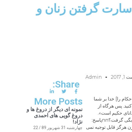
ملی در باره به اسارت گرفتن زنان و
 2017
Admin
Share:
More Posts
 احکام را] خدا بر شما
کنید. پس هرگاه از
نمونه ای دیگر از دروغ ها و
 دانای حکیم است».
دروغ گویی های احمدی
nخواستم بدانم برای چنین کاری چه توجیهی می توان داشت؟ چگونه می توان زنان اسیر دارای شوهر را به کنیزی و همخوابگی گرفت؟nnپاسخ:
نژاد!
ه ویژه در جهان مدرن هرگز قابل توجیه نمی
چهارشنبه 31 شهریور 89 / 22