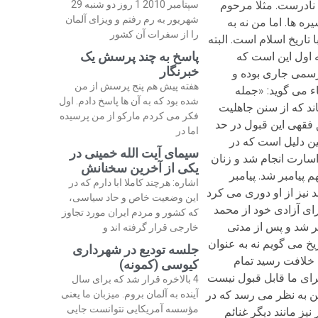
 نادرست. مثلا مرحوم
سپتامبر 2010 1 روز دو شنبه 29
شهریور به رم رفتم و ویزای آلمان
 ها. اما من نه به
را از سفرات آن کشور
 تاریخ اسلام است. البته
پاسخ به چند پرسش یک
فروضات معرفت شناسانه و دین شناسانه مهمی است که فعلا نمی توان در باره آنها سخن گفت.nنکته اول این است که
خبرنگار
 رسمی جاری بوده و
هفته پیش هم پنج پرسش از من
ء می گوید: «جمله
شده بود که به آن ها پاسخ دادم. اول
ند که از سنن جاهلیت
فکر می کردم مارکو از من پرسیده
ق فقهی این قبول در حد
اما در
ین دلیل است که در
سیمای آیت الله خمینی در
 اسارت انجام شد و زنان
یکی از آخرین سخنانش
 پیامبر شد. پیامبر
اشاره: هرچند کاملا ابا دارم که در
د نیز از او دوری می کرد
این وضعیت خاص و حاد سیاسی،
رای آزادی خود از محمد
که کشور و مردم ایران مورد تجاوز
ر شد و پس از مدتی
خارجی قرار گرفته اند و
یخ می گویم نه به عنوان
جلسه تودیع در شهرداری
 به خلافت رسید تمام
کیوسی (کمونه)
برای ما قابل قبول نیست
4 بالاخره قرار شد که برای سال
وم در مورد اصل جواز است. چنین به نظر می رسد که در
آینده به آلمان بروم. میزبان ما یعنی
مؤسسه آمریکایی نتوانست جایی
ز مانند دیگر غنائم