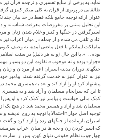
نماید. به برخی از منابع تفسیری و ترجمه قرآن نیز
طالقانی در پرتوی از قرآن به کلی منکر کنیزی گرف
عنوان ارائه توجیه جامع بلکه فقط در حد بیان چند نکت
اسیرگرفتن در جنگها و کنیز و غلام شدن زنان و مر
عادی تلقی می شده و از جمله در میان اعراب نیز مت
ماملکت ایمانکم با فعل ماضی آمده، نه وصف کنونی:
بوده . . .». با این حال (و به هر دلیل) در سنت اسلا
«جواز» بوده و نه «وجوب». تفاوت این دو بسیار مه
جنگهای دوران مدینه اسیران اعم از مردان و زنان و 
نیز به عنوان کنیز به خدمت گرفته شدند. پیامبر خود
پیشنهاد کرد او را آزاد کند و بعد به همسری محمد در
تا این که سرانجام مسلمان و آزاد شد و به همسری م
کمک مالی خواست و پیامبر نیز کمک کرد و او پس از
مسلمان شد و آزاد و همسر محمد شد. در هیچ یک از ا
توجیه اصل جواز.nاحتمالا با توجه به 
اسیران بازمانده از جنگهای رده را آزاد کرد و گفت
چهارچوب نظام حقوقی دنیای کهن، پس از اسارت در 