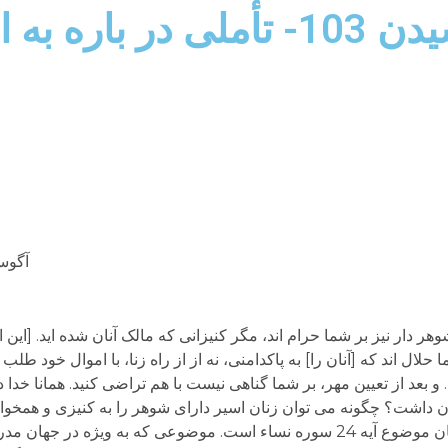
پاسخ هایی برای اندیشیدن 103- تأ
آگوست 1,
«و زنان شوهر دار نیز بر شما حرام اند، مگر کنیزانی که مالک آنان شده اید. [این
لال اند که [آنان را] به پاکدامنی، نه از از راه زنا، با اموال خود طلب 
 و بعد از تعیین مهر، بر شما گناهی نیست با هم تراضی کنید. همانا خدا
nnیکی از پرسش های مهم در اسلام و تاریخ آن همان موضوع آیه 24 سوره نساء است. موضوعی که ب