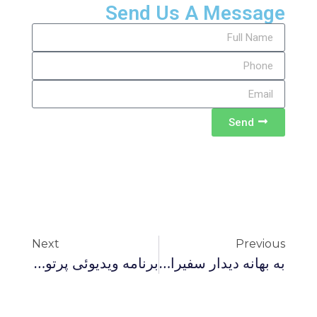
Send Us A Message
Send
Next
Previous
به بهانه دیدار سفیران خارجی از زندان اوین
برنامه ویدیوئى پرتو نور تحت عنوان: چرا جريان عدالت‌خواه شكست خورد؟