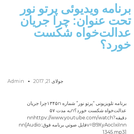
برنامه ویدیوئى پرتو نور
تحت عنوان: چرا جريان
عدالت‌خواه شكست
خورد؟
جولای 21, 2017
Admin
برنامه تلويزيونى “پرتو نور” شماره ۱۳۴۵nچرا جريان
عدالت‌خواه شكست خورد؟nبه مدت ۵۷
دقيقهnnhttpv://www.youtube.com/watch?
v=B9XyAoclxiInnفايل صوتي برنامه فوق:nn[Audio:
1345.mp3]