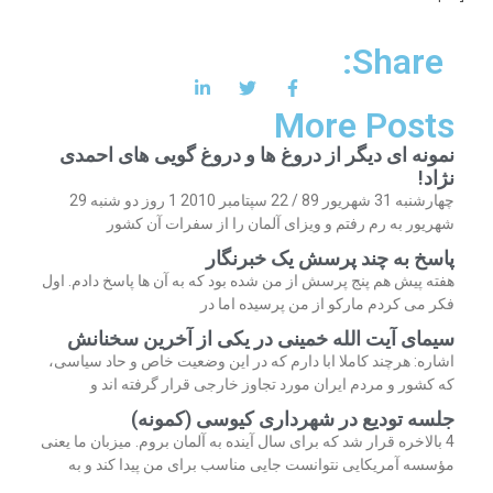
Share:
More Posts
نمونه ای دیگر از دروغ ها و دروغ گویی های احمدی
نژاد!
چهارشنبه 31 شهریور 89 / 22 سپتامبر 2010 1 روز دو شنبه 29
شهریور به رم رفتم و ویزای آلمان را از سفرات آن کشور
پاسخ به چند پرسش یک خبرنگار
هفته پیش هم پنج پرسش از من شده بود که به آن ها پاسخ دادم. اول
فکر می کردم مارکو از من پرسیده اما در
سیمای آیت الله خمینی در یکی از آخرین سخنانش
اشاره: هرچند کاملا ابا دارم که در این وضعیت خاص و حاد سیاسی،
که کشور و مردم ایران مورد تجاوز خارجی قرار گرفته اند و
جلسه تودیع در شهرداری کیوسی (کمونه)
4 بالاخره قرار شد که برای سال آینده به آلمان بروم. میزبان ما یعنی
مؤسسه آمریکایی نتوانست جایی مناسب برای من پیدا کند و به