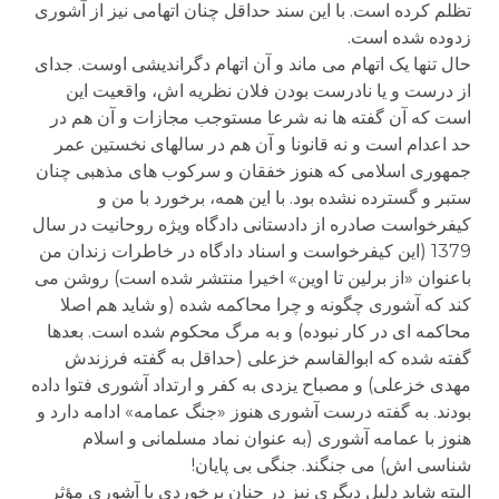
تظلم کرده است. با این سند حداقل چنان اتهامی نیز از آشوری
زدوده شده است.
حال تنها یک اتهام می ماند و آن اتهام دگراندیشی اوست. جدای
از درست و یا نادرست بودن فلان نظریه اش، واقعیت این
است که آن گفته ها نه شرعا مستوجب مجازات و آن هم در
حد اعدام است و نه قانونا و آن هم در سالهای نخستین عمر
جمهوری اسلامی که هنوز خفقان و سرکوب های مذهبی چنان
ستبر و گسترده نشده بود. با این همه، برخورد با من و
کیفرخواست صادره از دادستانی دادگاه ویژه روحانیت در سال
1379 (این کیفرخواست و اسناد دادگاه در خاطرات زندان من
باعنوان «از برلین تا اوین» اخیرا منتشر شده است) روشن می
کند که آشوری چگونه و چرا محاکمه شده (و شاید هم اصلا
محاکمه ای در کار نبوده) و به مرگ محکوم شده است. بعدها
گفته شده که ابوالقاسم خزعلی (حداقل به گفته فرزندش
مهدی خزعلی) و مصباح یزدی به کفر و ارتداد آشوری فتوا داده
بودند. به گفته درست آشوری هنوز «جنگ عمامه» ادامه دارد و
هنوز با عمامه آشوری (به عنوان نماد مسلمانی و اسلام
شناسی اش) می جنگند. جنگی بی پایان!
البته شاید دلیل دیگری نیز در چنان برخوردی با آشوری مؤثر