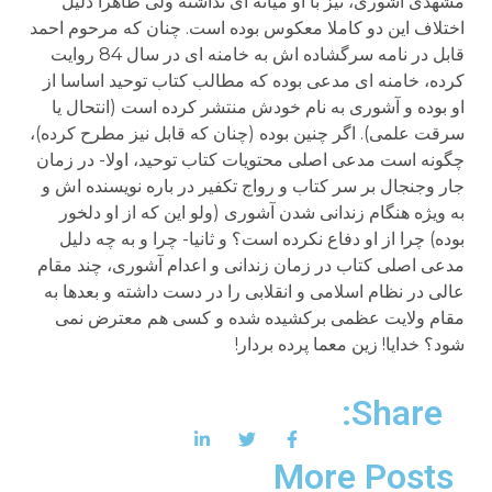
مشهدی آشوری، نیز با او میانه ای نداشته ولی ظاهرا دلیل
اختلاف این دو کاملا معکوس بوده است. چنان که مرحوم احمد
قابل در نامه سرگشاده اش به خامنه ای در سال 84 روایت
کرده، خامنه ای مدعی بوده که مطالب کتاب توحید اساسا از
او بوده و آشوری به نام خودش منتشر کرده است (انتحال یا
سرقت علمی). اگر چنین بوده (چنان که قابل نیز مطرح کرده)،
چگونه است مدعی اصلی محتویات کتاب توحید، اولا- در زمان
جار وجنجال بر سر کتاب و رواج تکفیر در باره نویسنده اش و
به ویژه هنگام زندانی شدن آشوری (ولو این که از او دلخور
بوده) چرا از او دفاع نکرده است؟ و ثانیا- چرا و به چه دلیل
مدعی اصلی کتاب در زمان زندانی و اعدام آشوری، چند مقام
عالی در نظام اسلامی و انقلابی را در دست داشته و بعدها به
مقام ولایت عظمی برکشیده شده و کسی هم معترض نمی
شود؟ خدایا! زین معما پرده بردار!
Share:
More Posts