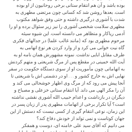
بوده باشد و آن هم انتقام ستانی برخی روحانیون از او بوده
است. بعدها روشن شد که کسانی چون مرتضی مطهری به
شدت با آشوری درگیری داشته و حتی وفق شواهد مکتوب
مطهری سلامت شخصی آشوری را نیز زیر سئوال برده و او را
آدمی ریاکار و متظاهر می دانسته است. این شیوه سیئه
مرحوم مطهری بود که (مانند غالب علما) در جدالهای فکری
گاه نیت خوانی می کرد و از وارد کردن هر نوع اتهامی به
طرف مقابل ابایی نداشت. نمونه مشهورش همان نامه او به
آیت الله خمینی در مقطع پس از مرگ شریعتی و متهم کردنش
به اتهاماتی چون مأموریت او از سوی دستگاه حکومت در سفر
نهایی اش به خارج کشور و . . . او در دشمنی اش با شریعتی تا
آنجا پیش می رود که از مرگ وی اظهار خوشحالی می کند و
آن را مکر الهی می داند. آیا انتقام ستانی خزعلی و مصباح و
دیگران در بازداشت و اعدام حبیب الله آشوری نقشی نداشته
است؟ آیا تکرار برخی از اتهامات مطهری پدر از زبان پسر در
این زمان، نوعی انتقام گیری از کسی نیست که دستش از این
جهان کوتاست و نمی تواند از خودش دفاع کند؟
می دانیم که آقای سید علی خامنه ای، دوست و همفکر