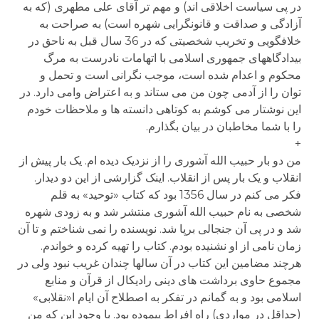
در پی سیاست اخلاقی اند) و مهم تر آقای علی مطهری (که به
آزادگی و صداقت و قانونگرایی شهره است) به صراحت به
خلافگویی و تخریب شخصیتی که در 36 سال قبل به ناحق در
بیدادگاههای جمهوری اسلامی با اتهامات نادرست به مرگ
محکوم و اعدام شده است، موجب نگرانی است و تحمل و
توان را از آدمی چون من می ستاند و به اعتراض وامی دارد. در
این نوشتار می کوشم به کوتاهی دانسته ها و ملاحظات خودم
را با شما مخاطبان در بیان بگذارم.
+
من دو بار حبیب الله آشوری را از نزدیک دیده ام. یک بار پیش از
انقلاب و یک بار پس از انقلاب. اینک گزارشی از این دو دیدار.
فکر می کنم در سال 1356 بود که کتاب «توحید» به قلم
شخصی به نام حبیب الله آشوری منتشر شد و به زودی شهره
شد و در پی آن جنجالی برپا شد. نویسنده را نمی شناختم و تا آن
زمان نامی از او نشنیده بودم. کتاب را تهیه کرده و خواندم.
هرچند مضامین این کتاب در آن سالها چندان غریب نبود ولی در
مجموع حاوی برداشت های دینی رادیکال از قرآن و منابع
اسلامی بود و به گمانم در تفکر به اصطلاح آن ایام ا«نقلابی»
(حداقل در مواردی) راه افراط پیموده بود. با وجود این که من