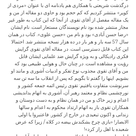
درگذشت شریعتی با همکاری هم یادنامه ای با عنوان «مردی از
کویر» منتشر کردیم که کم حجم بود و حاوی دو مقاله از من و
یک مقاله مفصل از آقای تقوی. از آنجا که این کتاب به طور غیر
مجاز منتشر شده بود نام نویسندگان مستعار است. نام ایشان
«رضا حسن آبادی» بود و نام من «حسن علوی». کتاب در همان
سال 57 سه بار و هر بار در ده هزار نسخه منتشر شد. احتمالا
این کتاب قابل دسترسی است. در مقاله آقای تقوی گرایش
فکری رادیکالی و به ویژه گرایش ضد علمایی ایشان قابل
رؤیت و مشاهده است. در چنان حال و هوایی طبیعی بود که
من و آقای تقوی مجذوب نوع تفکر و ادبیات آشوری و مانند او
بشویم. اینها را گفتم تا بگویم که پس از انقلاب ما سه تن سه
سرنوشت متفاوت یافتیم: تقوی رئیس ائمه جمعه کشور و
نورچشمی نظام و معتمد رهبر آن، آشوری به اتهام بداندیشی
اعدام و زیر خاک و من در همان نظام و به دست دوستان و
همکاران تقوی باز به اتهام ارتداد محکوم به اعدام و سالها
زندانی و اکنون تبعیدی در خارج از کشور. فاعتبروا یا اولی
الابصار! «بازی چرخ بشکندش بیضه در کلاه / زیرا که عرض
شعبده با اهل راز کرد»!