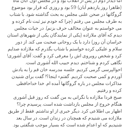
اما دیدار دوم در پس از انقلاب بود و در مجلس اول. آبان ماه
(ظاهرا روز یازدهم آبان) 59 بود و روزی که قرار بود موضوع
گروگانها در صحن علنی مجلس به بحث گذاشته شود. با شتاب
به طرف مجلس می رفتم (چرا که خودم نیز ثبت نام کرده و
می خواستم به عنوان مخالف حرف بزنم). در حیات مجلس
دیدم که آقای ملازاده (یکی از نمایندگان یکی از شهرهای استان
خراسان آن روز) دارد با یک روحانی صحبت می کند. از دور
سلام و علیکی کرده خواستم با شتاب بگذرم که ملازاده صدایم
کرد و شخص روبروی اش را معرفی کرد و گفت: آقای آشوری!
نگاهی کردم و شناختم. دیدم حبیب الله آشوری است.
احوالپرسی گرمی کردیم. جلسه مدرسه خان قم را به یادش
آوردم و کمی صحبت کردیم. گفتم» اینجا؟! گفت برای شنیدن
مذاکرات مجلس در باره گروگانها آمده ام. خدا خداحافظی
کرده و رفتیم.
صبح فردا ملازاده با نگرانی به من گفت که روز قبل آشوری
هنگام خروج از مجلس بازداشت شده است. پرسیدم چرا؟
اظهار بی اطلاعی کرد. دیگر خبری از او نداشتم. فقط از طریق
ملازاده می شنیدم که همچنان در زندان است. در سال بعد
شنیدیم که او اعدام شده است که بسیار موجب شگفتی بود.