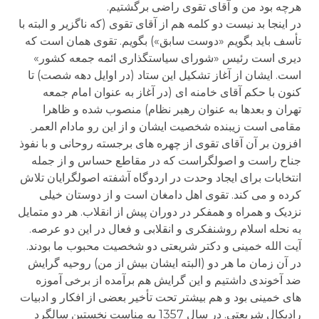
هرچه بود من و آقای تقوی راضی برگشتیم.
در اینجا بد نیست دو کلمه هم از آقای تقوی (که ناگزیر و البته با
تأسف باید بگویم «دوست سابق») بگویم. تقوی همان است که
دیری است رئیس «شورای سیاستگذاری ائمه جمعه کشور»
است. ایشان از آغاز تشکیل این ستاد (در اوایل دهه شصت) تا
کنون با حکم آقای خامنه ای (در آغاز به عنوان امام جمعه
تهران و بعدها به عنوان رهبر نظام) منصوب شده و ظاهرا
مقامی است زیبنده شخصیت ایشان و از این رو مادام العمر.
افزون بر آن آقای تقوی از چهره های برجسته روحانی و با نفوذ
جناح راست و اصولگراست که در مقاطع حساس و از جمله
انتخابات برای ایجاد وحدت در اردوگاه آشفته اصولگرایان تلاش
کرده و می کند. تقوی اهل دامغان است و از دوستان خیلی
نزدیک و همراه و همفکر در دوران پیش از انقلاب. هر دو متمایل
به نحله اسلام روشنفکری و انقلابی و فعال در این دو عرصه.
آیت الله خمینی و دکتر شریعتی دو شخصیت محبوب ما بودند.
در آن زمان ما هر دو (البته ایشان بیش از من) روحیه گرایش
ضد آخوندی داشتیم و این گرایش هم برآمده از برخی آموزه
های خمینی بود و هم بیشتر تحت تأخیر بعضی از افکار و ادبیات
رادیکال شریعتی. در سال 1357 به مناست نخستین سالگرد