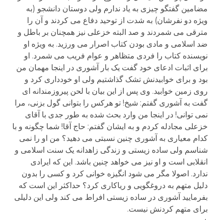
مضامین گفتگو چیزی به یاد ندارم ولی دوستان دانشجو (به
ویژه دو نفرشان) به شدت از توحید دفاع می کردند و آن را
مترقی می شمردند و صد البته خزعلی نیز همچنان بر باطل و
ضد اسلامی و مادی بودن کتاب اصرار می ورزید. به ویژه او
نویسنده کتاب را فردی متظاهر و عوام فریب می شمرد. او
برای اثبات ادعای خود گفت یک بار آشوری در اینجا مهمان من
بود و برای خوابیدنش تشک گذاشتیم ولی او خودداری کرد و
روی زمین خوابید. وی پس از این بیان با لحن پیروزمندانه ای
گفت به آشوری گفتم: شیخ! تو هرکس را بتوانی گول بزنی، مرا
نمی توانی! در اینجا من وارد بحث شده به طور جدی با آقای
خزعلی مجادله کردم و به ایشان گفتم: حاج آقا! شما چگونه و با
کدام معیاری به آشوری چنین نسبتی می دهید؟ من او را نمی
شناسم ولی ساده زیستی و زندگی زاهدانه یک سنت اسلامی و
انقلابی است و او نیز می خواهد چنین باشد. این که ایرادی
ندارد. اصولا مگر می شود انگیزه خوانی کرد و کسی را بدون
دلیل متهم به دروغگویی و ریاکاری کرد؟ حداکثر این است که
بفرمایید آشوری در ساده زیستی افراط می کند ولی این دلیلی
برای متهم کردنش نیست.