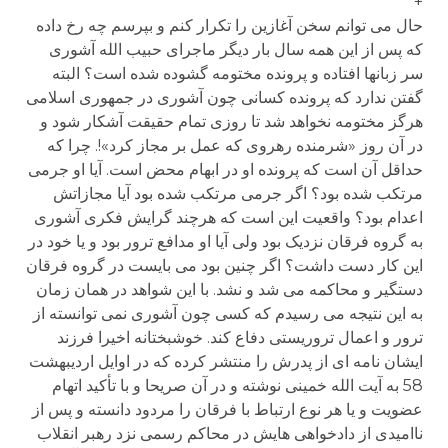
+
حال می توانم سخن آغازین را تکرار کنم و بپرسم چه رخ داده
که پس از این همه سال بار دیگر ماجرای حبیب الله آشوری
سر زبانها افتاده و پرونده مختومه گشوده شده است؟ البته
گفتن ندارد که پرونده کسانی چون آشوری در جمهوری اسلامی
هرگز مختومه نخواهد شد تا روزی تمام حقیقت آشکار شود و
در آن روز «شرمنده رهروی که عمل بر مجاز کرد»!. چرا که
حداقل آن است که پرونده او در ابهام محض است. آیا او جرمی
مرتکب شده بود؟ اگر جرمی مرتکب شده بود آیا مجازاتش
اعدام بود؟ واقعیت این است که هرچند گرایش فکری آشوری
به گروه فرقان نزدیک بود ولی آیا او مدافع ترور بود و یا خود در
این کار دست داشت؟ اگر چنین بود می بایست در گروه فرقان
دستگیر و محاکمه می شد و نشد. با این شواهد در همان زمان
به این نتیجه می رسیدم که کسی چون آشوری نمی توانسته از
ترور و اعمال تروریستی دفاع کند. خوشبختانه اخیرا فرزند
ایشان نامه ای از پدرش را منتشر کرده که در اوایل اردیبهشت
58 به آیت الله خمینی نوشته و در آن صریحا و با تأکید اتهام
عضویت و یا هر نوع ارتباط با فرقان را مردود دانسته و پس از
ناامیدی از دادخواهی هایش در محاکم رسمی نزد رهبر انقلاب