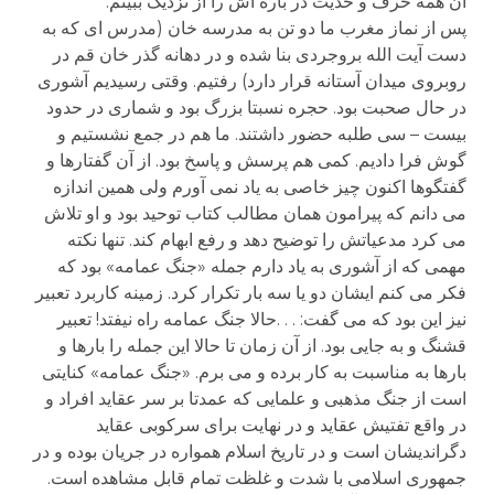
آن همه حرف و حدیث در باره اش را از نزدیک ببینم.
پس از نماز مغرب ما دو تن به مدرسه خان (مدرس ای که به
دست آیت الله بروجردی بنا شده و در دهانه گذر خان قم در
روبروی میدان آستانه قرار دارد) رفتیم. وقتی رسیدیم آشوری
در حال صحبت بود. حجره نسبتا بزرگ بود و شماری در حدود
بیست – سی طلبه حضور داشتند. ما هم در جمع نشستیم و
گوش فرا دادیم. کمی هم پرسش و پاسخ بود. از آن گفتارها و
گفتگوها اکنون چیز خاصی به یاد نمی آورم ولی همین اندازه
می دانم که پیرامون همان مطالب کتاب توحید بود و او تلاش
می کرد مدعیاتش را توضیح دهد و رفع ابهام کند. تنها نکته
مهمی که از آشوری به یاد دارم جمله «جنگ عمامه» بود که
فکر می کنم ایشان دو یا سه بار تکرار کرد. زمینه کاربرد تعبیر
نیز این بود که می گفت: . . .حالا جنگ عمامه راه نیفتد! تعبیر
قشنگ و به جایی بود. از آن زمان تا حالا این جمله را بارها و
بارها به مناسبت به کار برده و می برم. «جنگ عمامه» کنایتی
است از جنگ مذهبی و علمایی که عمدتا بر سر عقاید افراد و
در واقع تفتیش عقاید و در نهایت برای سرکوبی عقاید
دگراندیشان است و در تاریخ اسلام همواره در جریان بوده و در
جمهوری اسلامی با شدت و غلظت تمام قابل مشاهده است.