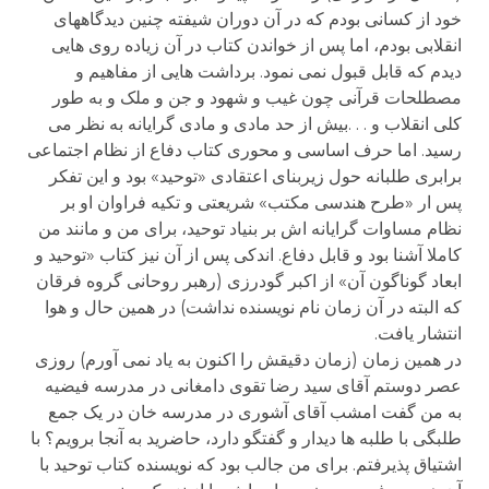
خود از کسانی بودم که در آن دوران شیفته چنین دیدگاههای
انقلابی بودم، اما پس از خواندن کتاب در آن زیاده روی هایی
دیدم که قابل قبول نمی نمود. برداشت هایی از مفاهیم و
مصطلحات قرآنی چون غیب و شهود و جن و ملک و به طور
کلی انقلاب و . . .بیش از حد مادی و مادی گرایانه به نظر می
رسید. اما حرف اساسی و محوری کتاب دفاع از نظام اجتماعی
برابری طلبانه حول زیربنای اعتقادی «توحید» بود و این تفکر
پس ار «طرح هندسی مکتب» شریعتی و تکیه فراوان او بر
نظام مساوات گرایانه اش بر بنیاد توحید، برای من و مانند من
کاملا آشنا بود و قابل دفاع. اندکی پس از آن نیز کتاب «توحید و
ابعاد گوناگون آن» از اکبر گودرزی (رهبر روحانی گروه فرقان
که البته در آن زمان نام نویسنده نداشت) در همین حال و هوا
انتشار یافت.
در همین زمان (زمان دقیقش را اکنون به یاد نمی آورم) روزی
عصر دوستم آقای سید رضا تقوی دامغانی در مدرسه فیضیه
به من گفت امشب آقای آشوری در مدرسه خان در یک جمع
طلبگی با طلبه ها دیدار و گفتگو دارد، حاضرید به آنجا برویم؟ با
اشتیاق پذیرفتم. برای من جالب بود که نویسنده کتاب توحید با