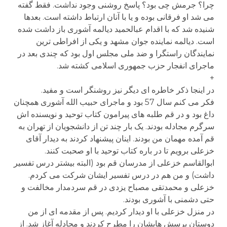
چرا؟ جرمش چی بود؟ پاسخ روشنی وجود نداشت. فقط گفته
می شد او فرقانی بوده و یا با آنان ارتباط داشته است. بعدها
شنیده شد که با اقدام عبالحمید دیالمه آشوری باز داشت شده
است. دیالمه نماینده جوان مشهد و یکی از افراطی ترین
نمایندگان راستگرا و ضد ملی مجلس اول بود که چندی بعد در
ماجرای انفجار حزب جمهوری اسلامی کشته شد.
+
در اینجا ذکر خاطره ای دیگر نیز روشنگر است و مفید.
فکر می کنم سال 57 بود و ماجرای حبیب الله آشوری همچنان
داغ بود و در قم طلبه های پیرامون کتاب توحید و نویسنده اش
سرگرم مجادله بودند. یک بار چند تن از دانشجویان از تهران به
قم آمده مهمان من بودند. اینان پیشنهاد کردند به دیدار آقای
خزعلی برویم تا در باره کتاب توحید با او صحبت کنند.
ابوالقاسم خزعلی از مدرسان قم بود (البته بیشتر درس تفسیر
داشت) و من هم در درس تفسیر ایشان شرکت می کردم.
خزعلی و محمدتقی مصباح یزدی در قم سردمدار مخالفت و
حتی دشمنی با آشوری بودند.
در منزل خزعلی با او دیدار کردیم. پس از مقدمه ای از من
دوستان پرسش هایشان را مطرح کردند و مجادله آغاز شد. از