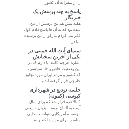
را از سفرات آن کشور
پاسخ به چند پرسش یک
خبرنگار
هفته پیش هم پنج پرسش از من
شده بود که به آن ها پاسخ دادم. اول
فکر می کردم مارکو از من پرسیده
اما در
سیمای آیت الله خمینی در
یکی از آخرین سخنانش
اشاره: هرچند کاملا ابا دارم که در
این وضعیت خاص و حاد سیاسی،
که کشور و مردم ایران مورد تجاوز
خارجی قرار گرفته اند و
جلسه تودیع در شهرداری
کیوسی (کمونه)
4 بالاخره قرار شد که برای سال
آینده به آلمان بروم. میزبان ما یعنی
مؤسسه آمریکایی نتوانست جایی
مناسب برای من پیدا کند و به