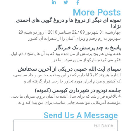
More Posts
نمونه ای دیگر از دروغ ها و دروغ گویی های احمدی
نژاد!
چهارشنبه 31 شهریور 89 / 22 سپتامبر 2010 1 روز دو شنبه 29
شهریور به رم رفتم و ویزای آلمان را از سفرات آن کشور
پاسخ به چند پرسش یک خبرنگار
هفته پیش هم پنج پرسش از من شده بود که به آن ها پاسخ دادم. اول
فکر می کردم مارکو از من پرسیده اما در
سیمای آیت الله خمینی در یکی از آخرین سخنانش
اشاره: هرچند کاملا ابا دارم که در این وضعیت خاص و حاد سیاسی،
که کشور و مردم ایران مورد تجاوز خارجی قرار گرفته اند و
جلسه تودیع در شهرداری کیوسی (کمونه)
4 بالاخره قرار شد که برای سال آینده به آلمان بروم. میزبان ما یعنی
مؤسسه آمریکایی نتوانست جایی مناسب برای من پیدا کند و به
Send Us A Message