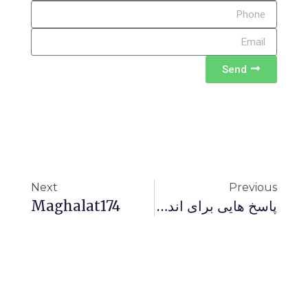
Send
Next
Previous
پاسخ هایی برای اندیشیدن 91- شرحی در باره بررسی ماجرای یهودیان بنی قریظه
Maghalat174