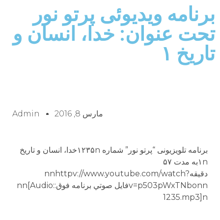
برنامه ويديوئى پرتو نور
تحت عنوان: خدا، انسان و
تاريخ ۱
مارس 8, 2016
Admin
برنامه تلويزيونى “پرتو نور” شماره ۱۲۳۵nخدا، انسان و تاريخ
۱nبه مدت ۵۷
دقيقهnnhttpv://www.youtube.com/watch?
v=p503pWxTNbonnفايل صوتي برنامه فوق:nn[Audio:
1235.mp3]n