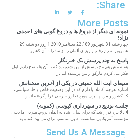
Share:
More Posts
نمونه ای دیگر از دروغ ها و دروغ گویی های احمدی
نژاد!
چهارشنبه 31 شهریور 89 / 22 سپتامبر 2010 1 روز دو شنبه 29
شهریور به رم رفتم و ویزای آلمان را از سفرات آن کشور
پاسخ به چند پرسش یک خبرنگار
هفته پیش هم پنج پرسش از من شده بود که به آن ها پاسخ دادم. اول
فکر می کردم مارکو از من پرسیده اما در
سیمای آیت الله خمینی در یکی از آخرین سخنانش
اشاره: هرچند کاملا ابا دارم که در این وضعیت خاص و حاد سیاسی،
که کشور و مردم ایران مورد تجاوز خارجی قرار گرفته اند و
جلسه تودیع در شهرداری کیوسی (کمونه)
4 بالاخره قرار شد که برای سال آینده به آلمان بروم. میزبان ما یعنی
مؤسسه آمریکایی نتوانست جایی مناسب برای من پیدا کند و به
Send Us A Message