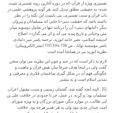
تفسیری ویژه از قرآن-که در دوره آغازین روند تفسیری تثیبت
شده- به حقیقتی مطلق تبدیل کنند. هر گونه پژوهشی علمی در
باب قرآن و سنت تفسیری، می بایست این نکته را در نظر
داشته باشد که حقیقت دینی-تا جایی که مسلمانان و پیروان
دیگر «کتابهای دینی» آن را دریابند-تنها در تعامل دوسویه میان
متن وحیانی و تاریخ پیدید می آید و اثر می گذارد». اصلاح
اندیشه اسلامی، نصر حامد ابوزید، ترجمه یاسر میر دامادی،
ناشر مؤسسه توانا، ، ص 118-1191394 (نشر الکترونیکی).
نظریه ابوزید نیز در همانجا آمده است.
لازم به ذکر است که در چند و چون این نظریه می توان سخن
گفت ولی در اینجا هدف صرفا بیان نقش قرآن و ماهیت و
چگونگی فهم آن در شکل گیری ساختمان فکری و معرفتی و
تمدنی اسلام است و نه بیشتر.
[5] . البته آنچه گفته شد، گفتمان رسمی و سنت مقبول اعراب
مسلمان بود؛ و گرنه، در عمل، جز تا حدودی در خلافت علی بن
ابی طالب، در موارد دیگر، شورای بزرگان و به ویژه شورای
امت چندان جدی نبود ولی به هر تقدیر هرچه بود، خلافت