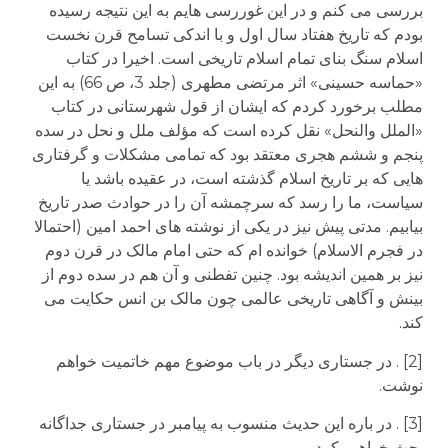
بررسی می کنم و در این غوررسی هایم به این نتیجه رسیده
بودم که تاریخ هفتاد سال اول و با اندکی تسامح قرن نخست
اسلام سنگ بنای تمام اسلام تاریخی است. اخیرا در کتاب
«حماسه حسینی» اثر مرتضی مطهری (جلد 3، ص 66) به این
مطلب برخورد کردم که ایشان از قول شهرستانی در کتاب
«الملل والنحل» نقل کرده است که مؤلف ملل و نحل در سده
پنجم و ششم هجری معتقد بود که تمامی مشکلات و گرفتاری
هایی که بر تاریخ اسلام گذشته است، در عقیده باشد یا
سیاست، ما را رسد که سرچمشه آن را در حوادث صدر تاریخ
بیابیم. مدتی پیش نیز در یکی از نوشته های احمد امین (احتمالا
در فجرم الاسلام) خوانده ام که حتی امام مالک در قرن دوم
نیز بر همین اندیشه بود. چنین تفطنی و آن هم در سده دوم از
بینش و آگاهی تاریخی عالمی چون مالک بن انس حکایت می
کند.
[2] . در جستاری دیگر در باب موضوع مهم خاتمیت خواهم
نوشت.
[3] . در باره این حدیث منسوب به پیامبر در جستاری جداگانه
بحث خواهیم کرد.