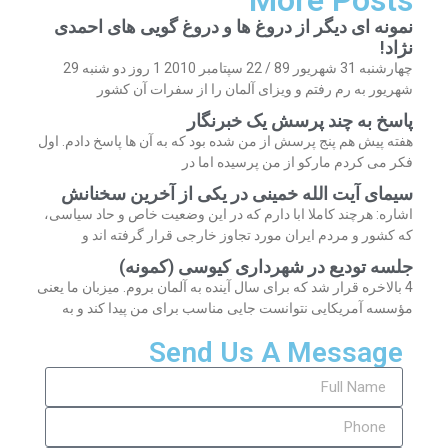
More Posts
نمونه ای دیگر از دروغ ها و دروغ گویی های احمدی
نژاد!
چهارشنبه 31 شهریور 89 / 22 سپتامبر 2010 1 روز دو شنبه 29
شهریور به رم رفتم و ویزای آلمان را از سفرات آن کشور
پاسخ به چند پرسش یک خبرنگار
هفته پیش هم پنج پرسش از من شده بود که به آن ها پاسخ دادم. اول
فکر می کردم مارکو از من پرسیده اما در
سیمای آیت الله خمینی در یکی از آخرین سخنانش
اشاره: هرچند کاملا ابا دارم که در این وضعیت خاص و حاد سیاسی،
که کشور و مردم ایران مورد تجاوز خارجی قرار گرفته اند و
جلسه تودیع در شهرداری کیوسی (کمونه)
4 بالاخره قرار شد که برای سال آینده به آلمان بروم. میزبان ما یعنی
مؤسسه آمریکایی نتوانست جایی مناسب برای من پیدا کند و به
Send Us A Message