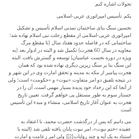
تحولات اشاره کنم:
یکم. تأسیس امپراتوری عربی-اسلامی
نخسین سنگ بنای ساختمان تمدنی اسلام تأسیس و تشکیل
امپراتوری عربی-اسلامی از مقطع رحلت نبی اسلام نهاده شد؛
ساختمانی که در فاصله حدود هفتاد سال (تا مقطع مرگ
معاویه در سال 60 هجرت) تکمیل شد و البته در ادوار بعد (به
ویژه در دوره نخست عباسیان) توسعه و گسترش یافت. البته
این سنگ بنا بر سنگ زیرین دیگری نهاده شده بود که همان
هجرت پیامبر از مکه به مدینه و تحقق امارت وی در این شهر و
در نتیجه تلفیق دو امر متفاوت «نبوت» و «حکومت» است؛ ولی
از آنجا که این رخداد خود پدیدة بسیار مهمی است، آن را در
جستار سوم به طور مستقل پی خواهم گرفت. تعیین تاریخ
هجرت به عنوان آغاز تاریخ اسلامی، منشاء و مبدء این تأسیس
است.
می دانیم که پس از درگذشت حضرت محمد، با اعتقاد به
عقیده «ختم نبوت»، امر نبوت پایان یافته تلقی شد (البته با
استناد به یک آیه و چند روایات[2]) ولی امر زعامت و امارت