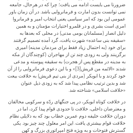
ضرورتا می بایست ادامه می یافت؛ چرا که در هرحال، جامعه
نمی توانست بدون امارت و فرمانروایی باشد. در آن زمان باور
عمومی این بود که امر سیاسی یعنی انتخاب امیر و فرمانروا
امری است بشری و در قلمرو اختیارات مؤمنان و به همین
دلیل انصار (مسلمانان بومی مدنی) در محلی که بعدها به
«سقیفه بنی ساعده» شهرت یافت، گرد آمده تصمیم گرفتند
برای خود (به احتمال زیاد فقط برای مردمان مدینه) امیری
برگزینند ولی به زودی چند تن از مهاجران (کوچندگان از مکه
به مدینه در مقطع پس از هجرت) به سقیفه پیوسته و مدعی
شدند «الائمه من قریش[3]» و با این دعوی فرمانروایی را از آن
خود کردند و با ابوبکر (مردی از بنی تیم قریش) به خلافت بیعت
شد و بدین ترتیب نظامی پیدا شد که به زودی ذیل عنوان
«خلافت اسلامی» شناخته شد.
در خلافت کوتاه ابوبکر، در پی جنگهای ردّه و سرکوبی مخالفان
و معترضان داخلی، خلافت تا حدودی قوام پیدا کرد، اما در
دوران خلافت خلیفه دوم عمربن خطاب بود که به دلایلی نظام
خلافت قوام بیشتری یافت. این امر معلول چند چیز بود. یکی
گسترش فتوحات و به ویژه فتح امپراتوری بزرگ و کهن