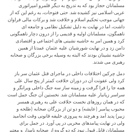
مسلمانان حجاز بود که به تدریج به دیگر قلمرو امپراتوری
عربی-اسلامی نیز کشیده شد. حتی فتوحات، به رغم این که از
جهاتی موجب تحکیم اسلام و خلافت شد و برکات مالی فراوان
داشت، اما در نهایت به دلیل تشکیل نظامی و جامعه ای
ناهمگون، مسلمانان اولیه و قدیمی را از درون دچار ناهمگونی
کرد و همین امر به حاشیه نشینی های اجتماعی و اقتصادی
دامن زد و در نهایت شورشیان علیه عثمان عمدتا از همین
حاشیه نشینان بودند که البته به وسیله برخی بزرگان و صحابه
رهبری می شدند.
دمل چرکین اختلافات داخلی در ماجرای قتل عثمان سر باز
کرد ولی عفونت آن در دوران خلافت کمتر از پنج سال علی
همه جا را فرا گرفت و زمینه ساز سه جنگ داخلی ویرانگر و
سراسر زیانبار علیه مسلمانان شد. نخستین آن جنگ جمل است
که در همان روزهای نخست خلافت علی به رهبری همسر
محبوب پیامبر (عایشه) و دو تن از بزرگان صحابه (طلحه و
زبیر) پدید آمد و هرچند به پیروزی خلیفه قانونی وقت انجامید
ولی در نهایت پیامدهای مخربی در پی آورد. در جمل برای
مسلمانان قابل قبول نبود که دو گروه از صحابه نامدار و معتبر