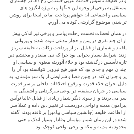
و در طلیعه تأسیس خلافت عربی-اسلامی رخ داد. در جستاری
مستقل به برخی از وجوه این جنگها و به ویژه انگیزه های
سیاسی و اجتماعی آن خواهم پرداخت اما در اینجا برای روشن
تر شدن موضوع گزارشی کوتاه می آورم.
در همان لحظات نخست رحلت پیامبر و برخی نیز اندکی پیش
از آن چند نفری در یمن و حجاز مدعی نبوت شدند و پیروانی
یافتند و شماری از قبایل نیز از پرداخت زکات به خلیفه سرباز
زدند. شرایط بسیار بحرانی بود چرا که نبی مقتدر و محتشم دین
تازه تأسیس درگذشته بود و خلاء آتوریته معنوی و سیاسی او
چندان مهم و جدی بود که هنوز هیچ نیرویی نتوانسته بود آن را
پر و جبران کند. در چنین فضا و شرایطی از یک سو مؤمنان، به
دلیل بحران خلاء قدرت و وقوع اختلافات داخلی بر سر قدرت
سیاسی در جریان سقیفه، در نوعی سرگردانی و آشفتگی به
سر می بردند و از سوی دیگر شمار زیادی از قبایل غالبا نوآیین
پیرامون مدینه و نواحی دوردست تر تغییر دین داده و عملا سر
از اطاعت خلیفه (جانشین سیاسی پیامبر) بر تافته بودند. گفته
شده در این زمان شمار مؤمنان وفادار بسیار اندک و حتی
محدود به مدینه و مکه و برخی نواحی کوچک بود.