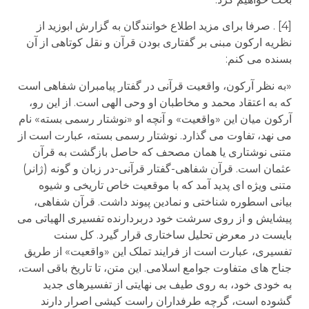
[4] . صرفا برای مزید اطلاع خوانندگان به گزارش ابوزید از
نظریه ارکون مبنی بر گفتاری بودن قرآن و نقل کوتاهی از آن
بسنده می کنم:
«به نظر آرکون، واقعیت قرآنی در گفتار پیامبران شفاهی است
که به اعتقاد محمد و مخاطبان او وحی الهی است. از این رو،
آرکون میان این «واقعیت» و آنچه او «نوشتار رسمی بسته» نام
می نهد، تفاوت می گذارد. نوشتار رسمی بسته، عبارت است از
متنی نوشتاری یا همان مصحف که حاصل بازگشت به قرآن
عثمان است. قرآن شفاهی-گفتار قرآنی-در زبان و گونه (ژانر)
متنی ویژه ای پدید آمد که با موقعیت خاص تاریخی و شیوه
بیانی اسطوره شناختی و نمادین پیوند داشت. قرآن شفاهی،
پیشایش و از روی سرشت خود دربردارنده تفسیری الهیاتی می
بایست در معرض تحلیل ساختاری قرار گیرد. کل سنت
تفسیری، عبارت است از فرایند تملک این «واقعیت» از طریق
جناح های متفاوت جوامع اسلامی. این متن، تا تاریخ باقی است،
به خودی خود، به روی طیف بی نهایتی از تفسیرهای جدید
گشوده است، گرچه طرفداران راست کیشی اصرار دارند