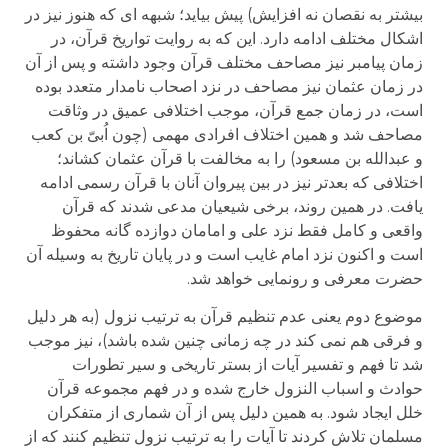
بیشتر به نقصان نه افزایش) پیش بیاید؛ شبهه ای که هنوز نیز در
اشکال مختلف ادامه دارد. این که به روایت تواریخ قرآن، در
زمان پیامبر نیز مصاحف مختلف قرآن وجود داشته و پس از آن
در زمان عثمان نیز مصاحف در نزد اصحاب نامدار متعدد بوده
است، در زمان جمع قرآن، موجب اختلافی عمیق در وثاقت
مصاحف شد و همین اختلاف افرادی مهمی (چون اُبیّ بن کعب
و عبدالله بن مسعود) را به مخالفت با قرآن عثمان کشاند؛
اختلافی که بعدتر نیز در بین پیروان آنان با قرآن رسمی ادامه
یافت. در همین روند، برخی شیعیان مدعی شدند که قرآن
واقعی و کامل فقط نزد علی و امامان دوازده گانه محفوظ
است و اکنون نزد امام غایب است و در پایان تاریخ به وسیله آن
حضرت معرفی و رونمایی خواهد شد.
موضوع دوم یعنی عدم تنظیم قرآن به ترتیب نزول (به هر دلیل
و فرقی هم نمی کند در چه زمانی چنین شده باشد)، نیز موجب
شد تا فهم و تفسیر آیات از بستر تاریخی و سیر تطورات
حوادث و اسباب النزول خارج شده و در فهم مجموعه قرآن
خلل ایجاد شود. به همین دلیل پس از آن شماری از متفکران
مسلمان تلاش کردند تا آیات را به ترتیب نزول تنظیم کنند که از