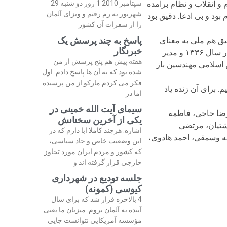
و انقلاب و نظام برآمده
سپتامبر 2010 1 روز دو شنبه 29
شهریور به رم رفتم و ویزای آلمان
بود و بی ادعا. دقیق بود
را از سفرات آن کشور
پاسخ به چند پرسش یک
یق هم ملی به معنای
خبرنگار
باورمند به حاکمیت ملت بود و هم مذهبی به معنای نواندیشانه و غیر خرافی آن. از بنیادگذاران «انجمن اسلامی مهندسین» در سال ۱۳۳۶ و مدیر
هفته پیش هم پنج پرسش از من
 اسلامی مهندسین باز
شده بود که به آن ها پاسخ دادم. اول
فکر می کردم مارکو از من پرسیده
 برای آن زنده یاد
اما در
سیمای آیت الله خمینی در
 رضا حاجی، فاطمه
یکی از آخرین سخنانش
شتیان، مرتضی
اشاره: هرچند کاملا ابا دارم که در
ه وسمقی، احمد هادوی،
این وضعیت خاص و حاد سیاسی،
که کشور و مردم ایران مورد تجاوز
خارجی قرار گرفته اند و
جلسه تودیع در شهرداری
کیوسی (کمونه)
4 بالاخره قرار شد که برای سال
آینده به آلمان بروم. میزبان ما یعنی
مؤسسه آمریکایی نتوانست جایی