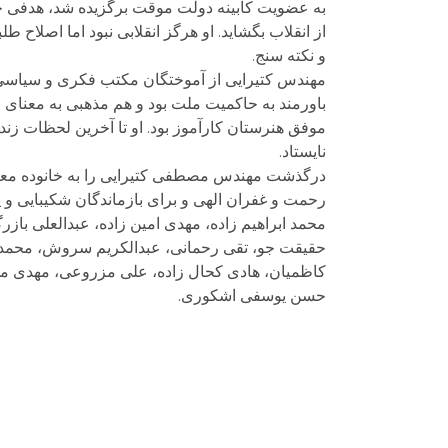
به عضویت کابینه دولت موقت برگزیده شد، هدفی جز ا
از انقلاب بگشاید. او هرگز انقلابی نبود اما اصلاح 
و نکته سنج.
مهندس کتیرایی از آموختگان مکتب فکری و سیاسی مه
موفق هنرستان کارآموز بود. او تا آخرین لحظات زند
نایستاد.
درگذشت مهندس مصطفی کتیرایی را به خانوده معزز ک
رحمت و غفران الهی و برای بازماندگان شکیبایی و
محمد ابراهیم زاده، مهدی امین زاده، عبدالعلی باز
حقیقت جو، تقی رحمانی، عبدالکریم سروش، محمدج
کاظمیان، هادی کحال زاده، علی مزروعی، مهدی م
حسن یوسفی اشکوری.