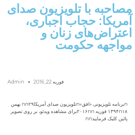
مصاحبه با تلویزیون صدای
آمریکا: حجاب اجباری،
اعتراض‌های زنان و
مواجهه حکومت
فوریه 22, 2016
Admin
nبرنامه تلویزیونی «افق»nتلویزیون صدای آمریکاnn۲۹ بهمن
۱۳۹۴n۱۸ فوريه ۲۰۱۶nnبراى مشاهده ویدئو، بر روى تصویر
پائین کلیک فرماییدnn