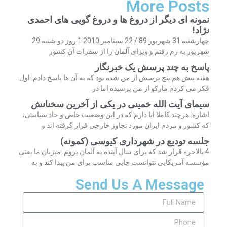
More Posts
نمونه ای دیگر از دروغ ها و دروغ گویی های احمدی
نژاد!
چهارشنبه 31 شهریور 89 / 22 سپتامبر 2010 1 روز دو شنبه 29
شهریور به رم رفتم و ویزای آلمان را از سفرات آن کشور
پاسخ به چند پرسش یک خبرنگار
هفته پیش هم پنج پرسش از من شده بود که به آن ها پاسخ دادم. اول
فکر می کردم مارکو از من پرسیده اما در
سیمای آیت الله خمینی در یکی از آخرین سخنانش
اشاره: هرچند کاملا ابا دارم که در این وضعیت خاص و حاد سیاسی،
که کشور و مردم ایران مورد تجاوز خارجی قرار گرفته اند و
جلسه تودیع در شهرداری کیوسی (کمونه)
4 بالاخره قرار شد که برای سال آینده به آلمان بروم. میزبان ما یعنی
مؤسسه آمریکایی نتوانست جایی مناسب برای من پیدا کند و به
Send Us A Message