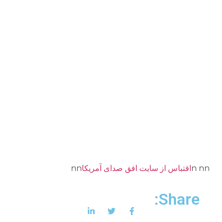
n nn
اقتباس از سايت افق صداى آمريكا
nn
Share: