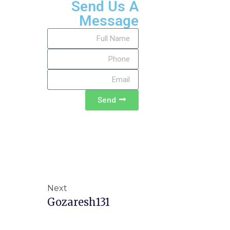
Send Us A
Message
Send
Next
Gozaresh131