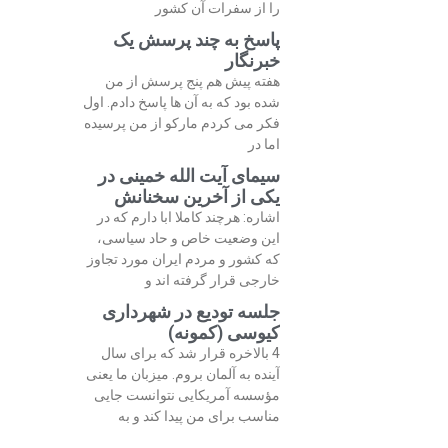
را از سفرات آن کشور
پاسخ به چند پرسش یک
خبرنگار
هفته پیش هم پنج پرسش از من
شده بود که به آن ها پاسخ دادم. اول
فکر می کردم مارکو از من پرسیده
اما در
سیمای آیت الله خمینی در
یکی از آخرین سخنانش
اشاره: هرچند کاملا ابا دارم که در
این وضعیت خاص و حاد سیاسی،
که کشور و مردم ایران مورد تجاوز
خارجی قرار گرفته اند و
جلسه تودیع در شهرداری
کیوسی (کمونه)
4 بالاخره قرار شد که برای سال
آینده به آلمان بروم. میزبان ما یعنی
مؤسسه آمریکایی نتوانست جایی
مناسب برای من پیدا کند و به