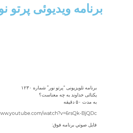
برنامه ويديوئى پرتو ن
برنامه تلويزيونى “پرتو نور” شماره ۱۲۳۰
يكتائى خداوند به چه معناست؟
به مدت ۵۰ دقيقه
/www.youtube.com/watch?v=6rsQk-BjQDc
فايل صوتي برنامه فوق: