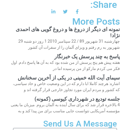
Share:
More Posts
نمونه ای دیگر از دروغ ها و دروغ گویی های احمدی
نژاد!
چهارشنبه 31 شهریور 89 / 22 سپتامبر 2010 1 روز دو شنبه 29
شهریور به رم رفتم و ویزای آلمان را از سفرات آن کشور
پاسخ به چند پرسش یک خبرنگار
هفته پیش هم پنج پرسش از من شده بود که به آن ها پاسخ دادم. اول
فکر می کردم مارکو از من پرسیده اما در
سیمای آیت الله خمینی در یکی از آخرین سخنانش
اشاره: هرچند کاملا ابا دارم که در این وضعیت خاص و حاد سیاسی،
که کشور و مردم ایران مورد تجاوز خارجی قرار گرفته اند و
جلسه تودیع در شهرداری کیوسی (کمونه)
4 بالاخره قرار شد که برای سال آینده به آلمان بروم. میزبان ما یعنی
مؤسسه آمریکایی نتوانست جایی مناسب برای من پیدا کند و به
Send Us A Message