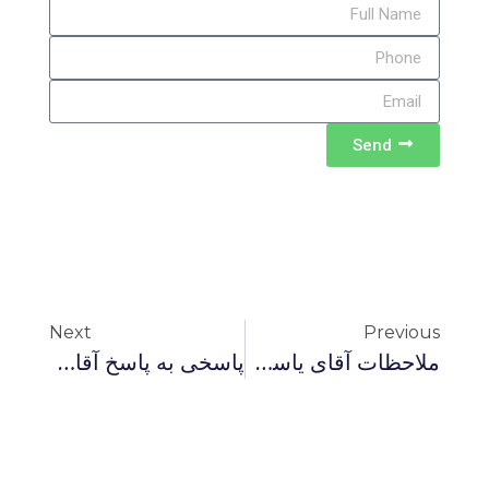
Send
Next
Previous
ملاحظات آقای یاسر میردامادی حول مقاله «سه فعل حرام . . .»
پاسخی به پاسخ آقای خلجی