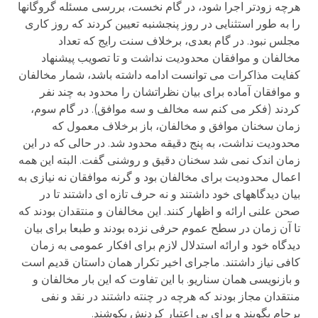
هرچه زودتر اجرا شود، در گام نخست، بررسی مسئله گروگانها
را به طور استثنایی در روز پنجشنبه تعیین کردند که روز کاری
مجلس نبود. در گام بعدی، برخلاف سنت رایج که تعداد
مخالفان و موافقان محدودیت نداشت و تا تصویب پیشنهاد
کفایت مذاکرات می توانست ادامه داشته باشد، شمار مخالفان
و موافقان آماده برای بیان نظراتشان را محدود به چند نفر
کردند (فکر می کنم سه مخالف و سه موافق). در گام سوم،
زمان سخنان موافق و مخالفان، باز برخلاف معمول که
محدودیت نداشت، به پنج دقیقه محدود شد. در حالی که در این
زمان اندک نمی شد سخنان دقیق و روشنی گفت. البته این همه
اعمال محدودیت برای مخالفان بود و گرنه موافقان نه نیازی به
بیان دیدگاههای خود داشتند و نه حرف تازه ای داشتند تا در
صحن علنی ارائه و اظهار کنند. این مخالفان و منتقدان بودند که
تا آن زمان در سطح عموم حرفی نزده بودند و طبعا برای بیان
دیدگاه خود و ارائه استدلال لازم برای افکار عمومی به زمان
کافی نیاز داشتند. ماجرای اخیر تکرار همان داستان قدیم است
و بازنویسی همان سناریو. با این تفاوت که این بار مخالفان و
منتقدان مجاز بودند که هرچه در چنته داشتند در نقد و نفی
برجام بگویند و برای بی اعتبار کردنش بکوشند.