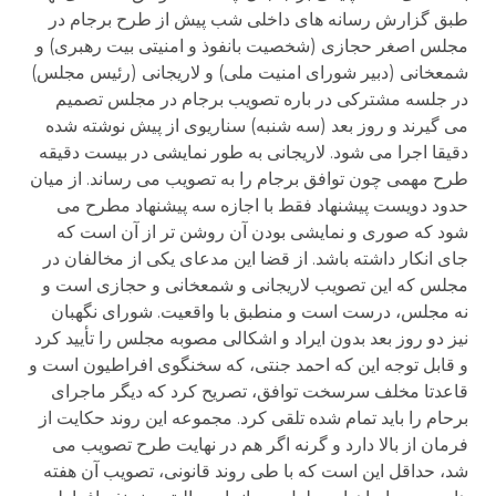
طبق گزارش رسانه های داخلی شب پیش از طرح برجام در
مجلس اصغر حجازی (شخصیت بانفوذ و امنیتی بیت رهبری) و
شمعخانی (دبیر شورای امنیت ملی) و لاریجانی (رئیس مجلس)
در جلسه مشترکی در باره تصویب برجام در مجلس تصمیم
می گیرند و روز بعد (سه شنبه) سناریوی از پیش نوشته شده
دقیقا اجرا می شود. لاریجانی به طور نمایشی در بیست دقیقه
طرح مهمی چون توافق برجام را به تصویب می رساند. از میان
حدود دویست پیشنهاد فقط با اجازه سه پیشنهاد مطرح می
شود که صوری و نمایشی بودن آن روشن تر از آن است که
جای انکار داشته باشد. از قضا این مدعای یکی از مخالفان در
مجلس که این تصویب لاریجانی و شمعخانی و حجازی است و
نه مجلس، درست است و منطبق با واقعیت. شورای نگهبان
نیز دو روز بعد بدون ایراد و اشکالی مصوبه مجلس را تأیید کرد
و قابل توجه این که احمد جنتی، که سخنگوی افراطیون است و
قاعدتا مخلف سرسخت توافق، تصریح کرد که دیگر ماجرای
برحام را باید تمام شده تلقی کرد. مجموعه این روند حکایت از
فرمان از بالا دارد و گرنه اگر هم در نهایت طرح تصویب می
شد، حداقل این است که با طی روند قانونی، تصویب آن هفته