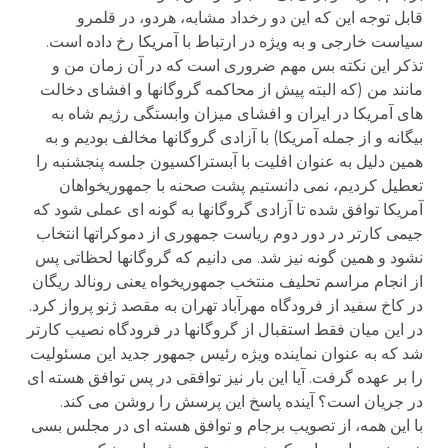
قابل توجه این که این دو رخداد مشابه، هردو، در قلمرو
سیاست خارجی و به ویژه در ارتباط با آمریکا رخ داده است.
تذکر این نکته بس مهم ضروری است که در آن زمان من و
مانند من (که البته پیش از محاکمه گروگانها و افشای دخالت
های آمریکا در ایران و افشای میزان وابستگی رژیم شاه به
بیگانه و از جمله آمریکا) با آزادی گروگانها مخالف بودیم و به
همین دلیل به عنوان افلیت با آبستراکسیون جلسه پنجشنبه را
تعطیل کردیم، نمی دانستیم پشت صحنه با جمهوریخواهان
آمریکا توافق شده تا آزادی گروگانها به گونه ای عملی شود که
جیمی کارتر در دور دوم ریاست جمهوری از دموکراتها انتخاب
نشود و همین گونه نیز شد. می دانیم که گروگانها لحظاتی پس
از انجام مراسم تحلیف منتخب جمهوریخواه یعنی رونالد ریگان
در کاخ سفید از فرودگاه مهرآباد تهران به مقصد ژنو پرواز کرد.
در این میان فقط استقبال از گروگانها در فرودگاه نصیب کارتر
شد که به عنوان نماینده ویژه رئیس جمهور جدید این مسئولیت
را بر عهده گرفت. آیا این بار نیز توافقی در پس توافق هسته ای
در جریان است؟ آینده پاسخ این پرسش را روشن می کند.
با این همه، از تصویب برجام و توافق هسته ای در مجلس بسی