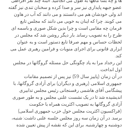
ها و چه بسا ماهها به طول می انجامید. البته چند نفر افراطی
عضو جبهه پایداری نیز سر و صدا کرده و سخنان تندی نیز گفته
اند ولی خودشان هم می دانستند و می دانند که آب در هاون
می کوبند. چرا که اینان به خوبی می دانند که مجلس تابع
فرمان چه مقامی است و چرا بدین شکل صوری و باسمه ای
طرح را به تصویب رساند. بار دیگر روشن شد که مجلس در
لحظات حساس و مهم صرفا تابع دستور است و به عنوان
ابزاری قانونی برای اجرای منویات و فرامین رهبری عمل می
کند.
این رخداد مرا به یاد چگونگی حل مسئله گروگانها در مجلس
اول انداخت.
در آن زمان (پاییز سال 59) نیز پس از تصمیم مقامات
جمهوری اسلامی (رهبری و دیگران) برای آزادی گروگانها، با
پیشگامی آقای هاشمی رفسنجانی رئیس مجلس تدابیری
اندیشیده شد تا در یک نشست علنی مجلس و به طور صوری
آزادی گروگانها به تصویب اکثریت همراه با حکومت
(فراکسیون اکثریت مجلس حول حزب جمهوری اسلامی)
برسد. در آن زمان سه روز مجلس جلسه علنی داشت: شنبه،
دوشنبه و چهارشنبه. برای این که نقشه از پیش تعیین شده