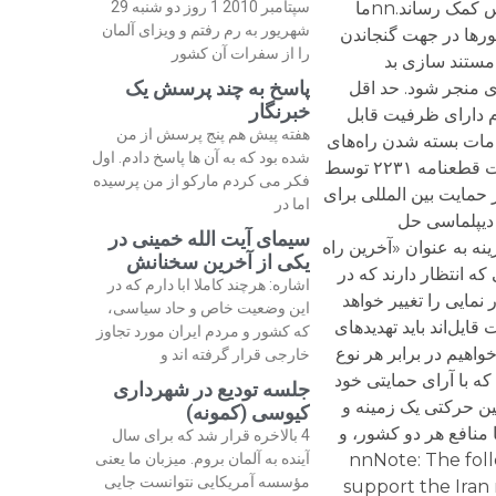
سپتامبر 2010 1 روز دو شنبه 29
شهریور به رم رفتم و ویزای آلمان
را از سفرات آن کشور
پاسخ به چند پرسش یک
خبرنگار
هفته پیش هم پنج پرسش از من
شده بود که به آن ها پاسخ دادم. اول
فکر می کردم مارکو از من پرسیده
اما در
سیمای آیت الله خمینی در
یکی از آخرین سخنانش
اشاره: هرچند کاملا ابا دارم که در
این وضعیت خاص و حاد سیاسی،
که کشور و مردم ایران مورد تجاوز
خارجی قرار گرفته اند و
جلسه تودیع در شهرداری
کیوسی (کمونه)
4 بالاخره قرار شد که برای سال
آینده به آلمان بروم. میزبان ما یعنی
مؤسسه آمریکایی نتوانست جایی