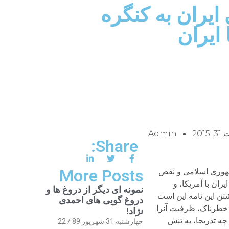
یران به کنگره
 ایران
2015
Admin
Share:
More Posts
nnNote: The following letter urges members of U. S. Congress to support the Iran nuclear agreement. The 72 signers of the text represent diverse views on sociopolitical issues but identify themselves as native opponents or critics of the Iranian regime. They include academics, professionals, peace and human rights prizewinners, lawyers, political activists and civil society advocates. Some are former political prisoners and many have been forced into exile as a result of challenging the cruel practices of the regime. nnLetter to the Congress of the United Statesn nWe, the undersigned, are Iranian dissidents living abroad. Many of us have been forced into exile because of our criticism of the Islamic Republic’s autocratic practices and violation of human rights. We advocate democratic pluralism, diplomatic resolution of Iran’s conflicts with the United States, peaceful relations with all nations and strict adherence to the Non-Proliferation Treaty. We are writing to urge you to approve the Joint Comprehensive Plan of Action (JCPOA) because the agreement, in addition to resolving a dangerous dispute, has the potential to energize the struggle for democracy in Iran. Normal trade relations between Iran and Western countries may lead, however gradually, to a tangible relaxation of tension in Iran’s relations with America and Europe. It can also help the resolution of crises in the Persian Gulf region. nnWe believe such developments should encourage Western governments to include serious supp
نمونه ای دیگر از دروغ ها و
دروغ گویی های احمدی
نژاد!
چهارشنبه 31 شهریور 89 / 22