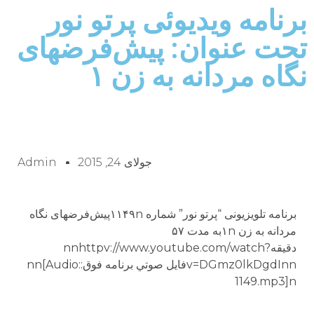
برنامه ويديوئى پرتو نور
تحت عنوان: پيش‌فرضهاى
نگاه مردانه به زن ۱
جولای 24, 2015
Admin
برنامه تلويزيونى “پرتو نور” شماره ۱۱۴۹nپيش‌فرضهاى نگاه
مردانه به زن ۱nبه مدت ۵۷
دقيقهnnhttpv://www.youtube.com/watch?
v=DGmz0lkDgdInnفايل صوتي برنامه فوق:nn[Audio:
1149.mp3]n