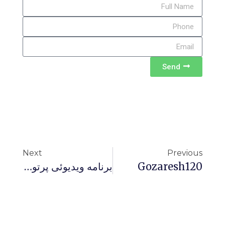
Send
Next
Previous
Gozaresh120
برنامه ويديوئى پرتو نور تحت عنوان: پيش‌فرضهاى نگاه مردانه به زن ۱