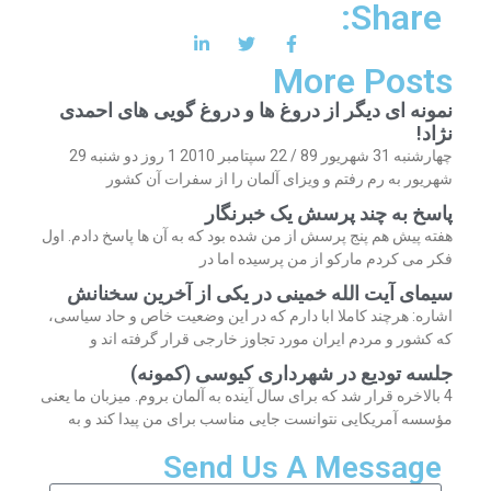
Share:
More Posts
نمونه ای دیگر از دروغ ها و دروغ گویی های احمدی
نژاد!
چهارشنبه 31 شهریور 89 / 22 سپتامبر 2010 1 روز دو شنبه 29
شهریور به رم رفتم و ویزای آلمان را از سفرات آن کشور
پاسخ به چند پرسش یک خبرنگار
هفته پیش هم پنج پرسش از من شده بود که به آن ها پاسخ دادم. اول
فکر می کردم مارکو از من پرسیده اما در
سیمای آیت الله خمینی در یکی از آخرین سخنانش
اشاره: هرچند کاملا ابا دارم که در این وضعیت خاص و حاد سیاسی،
که کشور و مردم ایران مورد تجاوز خارجی قرار گرفته اند و
جلسه تودیع در شهرداری کیوسی (کمونه)
4 بالاخره قرار شد که برای سال آینده به آلمان بروم. میزبان ما یعنی
مؤسسه آمریکایی نتوانست جایی مناسب برای من پیدا کند و به
Send Us A Message