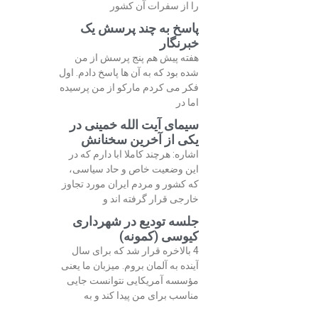
را از سفرات آن کشور
پاسخ به چند پرسش یک
خبرنگار
هفته پیش هم پنج پرسش از من
شده بود که به آن ها پاسخ دادم. اول
فکر می کردم مارکو از من پرسیده
اما در
سیمای آیت الله خمینی در
یکی از آخرین سخنانش
اشاره: هرچند کاملا ابا دارم که در
این وضعیت خاص و حاد سیاسی،
که کشور و مردم ایران مورد تجاوز
خارجی قرار گرفته اند و
جلسه تودیع در شهرداری
کیوسی (کمونه)
4 بالاخره قرار شد که برای سال
آینده به آلمان بروم. میزبان ما یعنی
مؤسسه آمریکایی نتوانست جایی
مناسب برای من پیدا کند و به