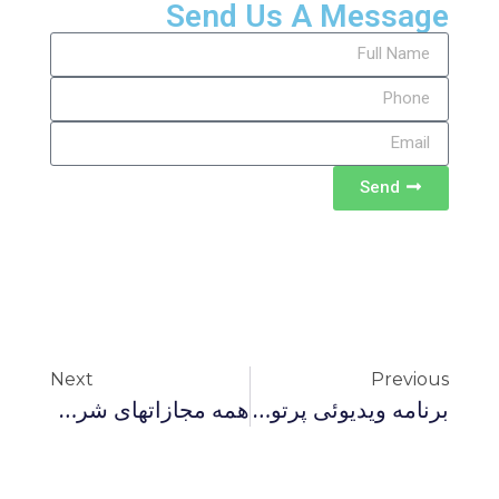
Send Us A Message
Send
Next
Previous
برنامه ويديوئى پرتو نور تحت عنوان: دين و نهادهاي ديني ۱
همه مجازاتهای شرعی قابل تغییر هستند