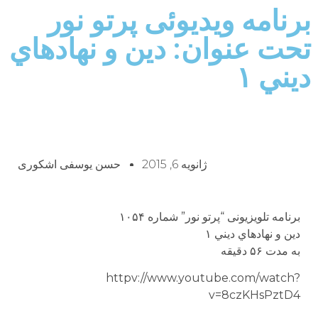
برنامه ويديوئى پرتو نور
تحت عنوان: دين و نهادهاي
ديني ۱
ژانویه 6, 2015
حسن یوسفی اشکوری
برنامه تلويزيونى “پرتو نور” شماره ۱۰۵۴
دين و نهادهاي ديني ۱
به مدت ۵۶ دقيقه
httpv://www.youtube.com/watch?
v=8czKHsPztD4