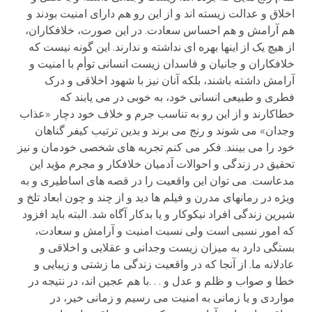
اخلاق و عدالت زیسته اند و از این رو هم دارای امنیت بودند و
هم آرامش و هم احساس سعادت. در این صورت، خلافکاران،
از هیچ یک از اینها بهره ای نداشته و ندارند. این گونه نیست که
خلافکاران و جانیان و فاسدان زیست انسانی توأم با امنیت و
آرامش داشته باشند، بلکه آنان نیز با شهود اخلاقی و درک
فطری و طبیعی انسانی خود، به خوبی در می یابند که
خطاکارند و از این رو به تناسب جرم و خلاف خود دچار «عذاب
وجدان» می شوند و رنج می برند و بدین ترتیب کیفر گناهان
خود را می بینند. فکر می کنم تجربه های شخصی خودمان و نیز
تحقیق در زندگی و احوالات آدمیان خلافکار و مجرم مؤید این
مدعاست. می توان این واقعیت را در قصه های اساطیری و به
ویژه در رمانهای مدرن و فیلم ها دید و از چند و چون ابعاد تلخ و
شیرین زندگی افراد نیکوکار و یا بدکار آگاه شد. البته باید افزود
که امور نسبی است ولی نسبت امنیت و آرامش و سعادت،
بستگی دارد به میزان زیست وجدانی و عقلایی و اخلاقی و
عادلانه ما. از آنجا که در واقعیت زندگی ما زشتی و زیبایی و
خطا و صواب و ظلم و عدل و . . .با هم عجین اند، در نتیجه در
مواردی و یا زمانی به امنیت می رسیم و زمانی خیر، در