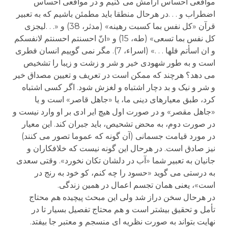
مواقعی احساس آرامش می کنیم و در مواقعی احساس
اضطراب و . . .در هرحال منطقا باید مطمئن باشیم که به تعبیر
قرآن «کل نفس بما کسبت رهینه» (مدثر، 38) و «. . .لیجزی
کل نفس بما تسعی» (طه، 15) و «انّ احسنتم احسنتم لانفسکم
و ان اسأتم فلها . . .» (اسراء، 7). مگر نمی گوییم انسان فطری
است و به طور شهودی خیر و شر و زشت و زیبا را تشخیص
می دهد؟ هرچند که ممکن است در تعریف و تعیین مصداق خیر
و شر و نیک و بد دچار اشتباه و لغزش شود. اگر کسی اشتباه
کرد، طبق معیارهای دینی ما، یا «جاهل قاصر» است و یا
«جاهل مقصر» و در صورت اول هیچ ایر ادی بر او وارد نیست و
در صورت دوم، به محض تشحیص، باید جبران کند. این معیار
در مورد قیامت جسمانی (آن گونه که عموما تصور می کنند)
نیز صادق است. در هرحال این گونه نیست که خلافکاران و
جانیان به تعبیر شما «آب در دلشان تکان نخورد». وقتی سعدی
به درستی می گوید «حسود را چه کنم، کو خود به رنج در
است»، یعنی همان تجسم اعمال در همین زندگی.
در هرحال سخن دراز شد ولی این مبحث پیچیده هم محتاج
تأمل و تحقیق بیشتر است و هم محتاج تفصیل بسیار تا در
نهایت بتواند به صورت نظریه ای منسجم و معتبر جا بیفتد.