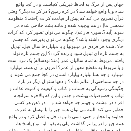
جهان پس از مرگ به لحاظ فیزیکی کجاست و در کجا واقع
شده و یا واقع خواهد شد؟ در کره زمین؟ در کرات دیگر؟ وقتی
قرآن تصریح می کند که پیش از قیامت کرات (احتمالا منظومه
شمسی ما) در هم پیچیده شده و مانند پشم حلاجی شده می
شوند (آیه 5 سوره قارعه)، چگونه می توان تصور کرد که کرات
دیگری وجود داشته باشد؟ چگونه می توان پذیرفت که جسم
خاک شدة هر فردی در میلیونها و یا میلیاردها سال قبل، تبدیل
به جسم تازه ای تبدیل شود و زنده گردد؟ این جسم تازه تولد
یافته، مربوط به تمام سالیان عمر (مثلا نودساله) یک فرد است
و یا مربوط به مقطع معین از عمر؟ افزون بر آن همه، میلیارد
میلیارد و چه بسا بیلیارد بیلیارد انسان در کجا جمع می شوند و
در چه مساحتی از عالم ماده؟ و دهها سئوال دیگر در بارة
چگونگی رسیدگی به حساب و کتاب و کیفیت و کمیت عذاب و
ثواب و خصوصیات بهشت و جهنم و این که بالاخره سرانجام
افراد در بهشت و جهنم چه خواهد شد و . . .در ذهن هر کسی
خطور می کند. البته می توان همه چیز را با توسل به قدرت
خداوند و اعجاز و حتی «نمی دانیم»، حل و فصل کرد و در واقع
همه چیز را در پرانتز گذاشت ولی به یقین این نوع پاسخ ها،
برای هیچ آدم عاقلی، عاقلی که می خواهد از دین عقلانی دفاع