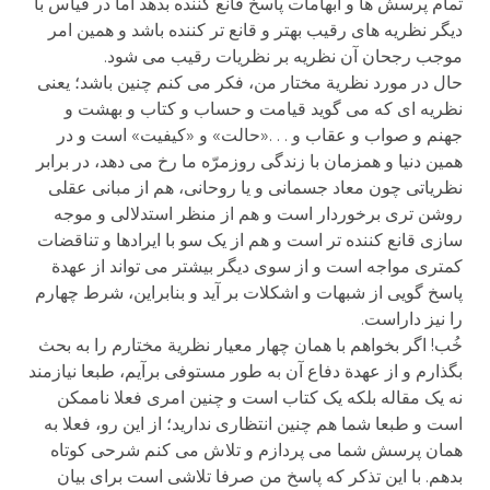
تمام پرسش ها و ابهامات پاسخ قانع کننده بدهد اما در قیاس با
دیگر نظریه های رقیب بهتر و قانع تر کننده باشد و همین امر
موجب رجحان آن نظریه بر نظریات رقیب می شود.
حال در مورد نظریة مختار من، فکر می کنم چنین باشد؛ یعنی
نظریه ای که می گوید قیامت و حساب و کتاب و بهشت و
جهنم و صواب و عقاب و . . .«حالت» و «کیفیت» است و در
همین دنیا و همزمان با زندگی روزمرّه ما رخ می دهد، در برابر
نظریاتی چون معاد جسمانی و یا روحانی، هم از مبانی عقلی
روشن تری برخوردار است و هم از منظر استدلالی و موجه
سازی قانع کننده تر است و هم از یک سو با ایرادها و تناقضات
کمتری مواجه است و از سوی دیگر بیشتر می تواند از عهدة
پاسخ گویی از شبهات و اشکلات بر آید و بنابراین، شرط چهارم
را نیز داراست.
خُب! اگر بخواهم با همان چهار معیار نظریة مختارم را به بحث
بگذارم و از عهدة دفاع آن به طور مستوفی برآیم، طبعا نیازمند
نه یک مقاله بلکه یک کتاب است و چنین امری فعلا ناممکن
است و طبعا شما هم چنین انتظاری ندارید؛ از این رو، فعلا به
همان پرسش شما می پردازم و تلاش می کنم شرحی کوتاه
بدهم. با این تذکر که پاسخ من صرفا تلاشی است برای بیان