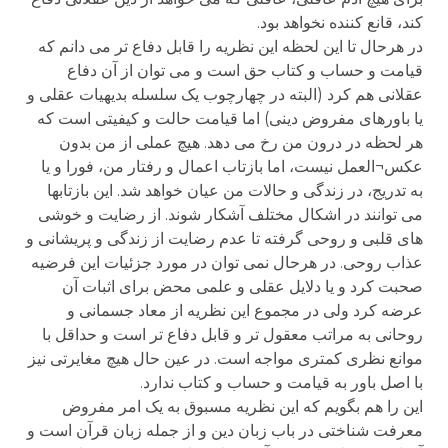
کند، قانع کننده نخواهد بود.
در هرحال تا این لحظه این نظریه را قابل دفاع تر می دانم که
قیامت و حساب و کتاب حق است و می توان از آن دفاع
عقلانی هم کرد (البته در چهارچوب یک سلسله بدیهیات عقلی و
یا باورهای مفروض دینی) اما قیامت حالت و کیفیتی است که
هر لحظه در درون من رخ می دهد. هیچ عملی از من بدون
عکس¬العمل نیست، اما بازتاب اعمال و رفتار من، فورا و یا
به تدریج، در زندگی و حالات من عیان خواهد شد. این بازتابها
می توانند در اشکال مختلف آشکار شوند. از رضایت و خوشی
های قلبی و روحی گرفته تا عدم رضایت از زندگی و پریشانی و
عذاب روحی. در هرحال نمی توان در مورد جزئیات این فرضیه
صحبت کرد و یا دلایل عقلی و علمی محض برای اثبات آن
عرضه کرد ولی در مجموع این نظریه از معاد جسمانی و
روحانی به مراتب معقول تر و قابل دفاع تر است و حداقل با
موانع نظری کمتری مواجه است. در عین حال هیچ مغایرتی نیز
با اصل باور به قیامت و حساب و کتاب ندارد.
این را هم بگویم که این نظریه مسبوق به یک امر مفروض
معرفت شناختی در باب زبان دین و از جمله زبان قرآن است و