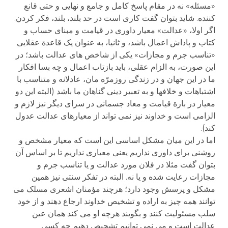
«مسئله» نه در مقام پاسخ کامل و جامع و نهایی و حتی قانع
کننده. شاید بتوان گفت کاری است در حد بلند، بلند، فکر کردن.
اگر اولا، «عدالت» معیار داوری در قیامت و مبنای حساب و
کتاب و پاداش اعمال باشد، و ثانیا، به عنوان یک قاعدة عقلایی
«تناسب جرم و مجازات» یکی از شاخص های عدالت باشد؛ در
این صورت، به الزام عقلی، باید بازتاب اعمال و چه بسا افکار
ما در این جهان و در زندگی روزمرّه مان، عادلانه و متناسب با
اشتباهات و خلافها و به تعبیر دینی گناهان ما باشد (البته این دو
معیار در بارة قیامت و معاد جسمانی در سرای دیگر نیز لازم و
الزامی است و خداوند نیز نمی تواند از معیارهای عدالت عدول
کند).
اما در این میان مشکل اساسی این است که معیار مشخص و
روشنی برای داوری نداریم یعنی معیاری نداریم تا بر اساس آن
بتوان گفت مثلا در فلان مورد عدالت و یا تناسب جرم و
مجازات رعایت شده و یا نه. البته در تفکر سنتی نیز همین
مشکل و پرسش وجود دارد؛ هرچند مؤمنان اشعری مسلک می
توانند همه چیز به اراده و تشخیص خداوند ارجاع دهند و از خود
سلب مسئولیت کنند و بگویند هرچه او می کند همان عین
عدالت است و می نمی توانیم تشحیص دهیم چه کسی