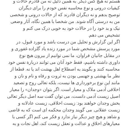
هستم نه هیچ کس دیگر. به همین دلیل نه من قادرم حالات و
کیفیات درونی و نوع محاسبه نفس خودم را برای دیگران
توصیح بدهم و نه دیگران قادرند که از حالات درونی و شخصی
من به درستی آگاه شوند. من شخصا با همین نگاه، آثار وضعی
نیک و بد خود را در حالات خود به خوبی درک می کنم و
تشخیص می دهم.
اگر این گزارش و تحلیل من درست باشد و مورد قبول، در
مورد پرسش مشخص شما در مورد زنده یاد گلزاده غفوری و
در مقابل جانیان فراوان، ما نمی توانیم از بیرون هیچ نوع
داوری داشته باشیم، فقط خود آنان می توانند دربارة نفس خود
محاسبه کنند و بگویند به اصطلاح اهل بهشت اند یا نه. قطعا از
نظر ما بهشتی و جهنمی بودن به ثروت و رفاه و نام و نان و
مانند این نوع برخورداری ها نیست، بلکه تعالی روح و تصعید
اخلاقی آدمی ملاک و معیار است. اگر بتوان «وجدان» را معیار
اصیل زیست آدمی دانست، می توان گفت سه اصل دیگر تعالی
بخش وجدان خواهند بود: زیست اخلاقی، زیست عادلانه و
زیست عقلانی. می گویند وجدان محکمه ای است که به قاضی
و شاهد و هیچ چیز دیگر نیاز ندارد و فکر می کنم اگر کسی با
معیارهای اخلاق و عدالت و تعقل زیست کند، اهل نجات و به