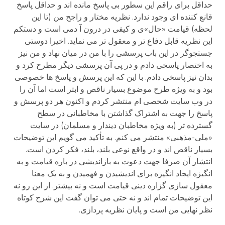
حداقل برای راقم این سطور بی پاسخ مانده اند و حداقل پاسخ
قانع کننده ای وجود ندارد. نظریه مختار و راجح من (تا این
لحظه) قیامت «حال»ی و کیفی در درون آ دمی است و دستکم
این نظریه قابل دفاع تر و معقول تر می نماید. اخیرا دوستی
جستجوگر در این باب پرسشی را با من در میان نهاد و من نیز
به اختصار پاسخی دادم و در پی آن پرسشی دیگر مطرح کرد و
بدان نیز پاسخی دادم. با این که این پرسش و پاسخ ها خصوصی
بود و به ویژه طرح موضوع بسیار ناقص و ابتر است اما آن را
در وب سایت شخصی ام منتشر کردم و اکنون هر دو پرسش و
پاسخ را جهت به اشتراک گذاشتن با مخاطبانی در سطح
گسترده تر (به ویژه مخاطبان دیندار و مسلمان) در سایت
«ملی-مذهبی» منتشر می کنم. به تأکید می گویم این توضیحات
بسیار ناقص اند و در واقع نوعی بلند، بلند، فکر کردن است.
انتشار آن صرفا جهت دعوت به بازاندیشی در باره قیامت و به
انگیزه ایجاد انگیزه برای اندیشیدن و فهمیدن و به یک معنا
معقول سازی گزاره دینی قیامت است و نه بیشتر. از این رو نه
این توضیحات تمام اند و نه حتی می توان گفت این شرح کوتاه
نظر نهایی من است و پایان نظریه پردازی.