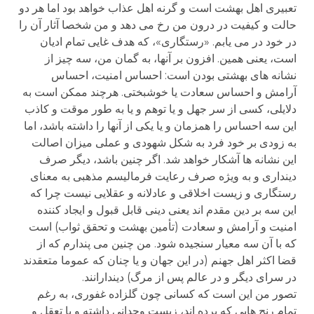
تعبیری اهل بهشت است و گرنه اهل عذاب خواهد بود اما هر دو
حالت و کیفیت در درون من رخ می دهد و من شخصا آثار آن را
در خود در می یابم. «رستگاری»، که هدف غایی تمام ادیان
است، یعنی همین. افزون بر آنها، به گمان من، سه چیز از
نشانه های بهشتی بودن است: احساس امنیت، احساس
آرامش و احساس سعادت یا خوشبختی. هرچند ممکن است به
دلایلی، کسی از سر جهل و یا توهم و یا به طور موقت و کاذب
این سه احساس را همزمان و یا یکی از آنها را داشته باشد، اما
به زودی بر خود فرد به شکل شهودی و عملی میزان اصالت
این نشانه ها آشکار خواهد شد. اگر چنین باشد، دیگر صرف
دینداری و به ویژه صرف رعایت فرمالیسم مذهبی به معنای
رستگاری و زیست اخلاقی و عادلانه و عقلایی نیست چرا که
این سه بر دین مقدم اند یعنی دینی قابل قبول و ایجاد کننده
امنیت و آرامش و سعادت (تأمین بهشت و تحقق ثواب) است
که با آن سه معیار سنجیده شود. من چنین می پندارم که از
قضا اکثر اهل جهنم (در این جهان و یا چنان که عموما متعقدند
در سرای دیگر و در عالم پس از مرگ) دیندارانند.
تصور من این است که کسانی چون گلزاده غفوری، به رغم
تمام رنج هایی که برده اند، زیست وجدانی داشته و با تعقل و