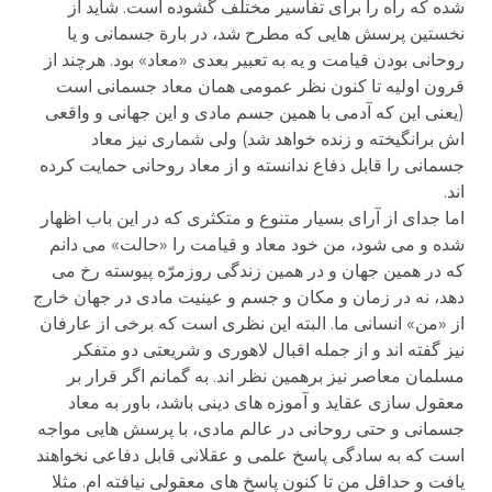
شده که راه را برای تفاسیر مختلف گشوده است. شاید از
نخستین پرسش هایی که مطرح شد، در بارة جسمانی و یا
روحانی بودن قیامت و یه به تعبیر بعدی «معاد» بود. هرچند از
قرون اولیه تا کنون نظر عمومی همان معاد جسمانی است
(یعنی این که آدمی با همین جسم مادی و این جهانی و واقعی
اش برانگیخته و زنده خواهد شد) ولی شماری نیز معاد
جسمانی را قابل دفاع ندانسته و از معاد روحانی حمایت کرده
اند.
اما جدای از آرای بسیار متنوع و متکثری که در این باب اظهار
شده و می شود، من خود معاد و قیامت را «حالت» می دانم
که در همین جهان و در همین زندگی روزمرّه پیوسته رخ می
دهد، نه در زمان و مکان و جسم و عینیت مادی در جهان خارج
از «من» انسانی ما. البته این نظری است که برخی از عارفان
نیز گفته اند و از جمله اقبال لاهوری و شریعتی دو متفکر
مسلمان معاصر نیز برهمین نظر اند. به گمانم اگر قرار بر
معقول سازی عقاید و آموزه های دینی باشد، باور به معاد
جسمانی و حتی روحانی در عالم مادی، با پرسش هایی مواجه
است که به سادگی پاسخ علمی و عقلانی قابل دفاعی نخواهند
یافت و حداقل من تا کنون پاسخ های معقولی نیافته ام. مثلا