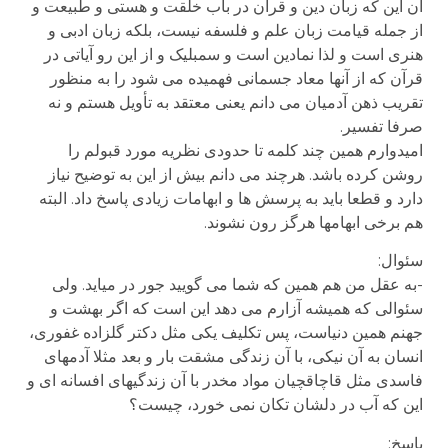
آن این که زبان دین و قرآن در باب خلقت و هستی و طبیعت و
از جمله قیامت زبان علم و فلسفه نیست، بلکه زبان ادبی و
هنری است و لذا نمادین است و سمبلیک و از این رو آیاتی در
قرآن که از آنها معاد جسمانی فهمیده می شود را به منظور
تقریب ذهن آدمیان می دانم یعنی معتقد به تأویل هستم و نه
صرفا تفسیر.
امیدوارم همین چند کلمه تا حدودی نظریه مورد قبولم را
روشن کرده باشد. هرچند می دانم بیش از این به توضیح نیاز
دارد و قطعا باید به پرسش ها و ابهامات زیادی پاسخ داد. البته
هم برخی ابهامها هرگز رون نشوند.
سئوال:
-به عقل من هم همین که شما می گویید جور در میاید. ولی
سئوالی که همیشه آزارم می دهد این است که اگر بهشت و
جهنم همین دنیاست، پس تکلیف یکی مثل دکتر گلزاده غفوری،
انسان به آن نیکی، با آن زندگی مشقت بار و بعد مثلا آدمهای
فاسدی مثل قاچاقچیان مواد مخدر با آن زندگیهای افسانه ای و
این که آب در دلشان تکان نمی خورد، چیست؟
پاسخ: