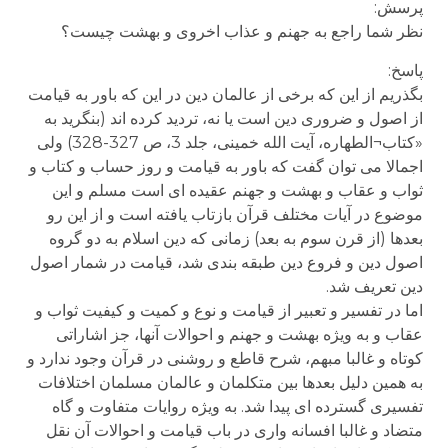
پرسش:
نظر شما راجع به جهنم و عذاب اخروی و بهشت چیست؟
پاسخ:
بگذریم از این که برخی از عالمان دین در این که باور به قیامت
از اصول و ضروری دین است یا نه، تردید کرده اند (بنگرید به
«کتاب¬الطهاره، آیت الله خمینی، جلد 3، ص 327-328) ولی
اجمالا می توان گفت که باور به قیامت و روز حساب و کتاب و
ثواب و عقاب و بهشت و جهنم عقیده ای است مسلم و این
موضوع در آیات مختلف قرآن بازتاب یافته است و از این رو
بعدها (از قرن سوم به بعد) زمانی که دین اسلام به دو گروه
اصول دین و فروع دین طبقه بندی شد، قیامت در شمار اصول
دین تعریف شد.
اما در تفسیر و تعبیر از قیامت و نوع و کمیت و کیفیت ثواب و
عقاب و به ویژه بهشت و جهنم و احوالات آنها، جز اشاراتی
کوتاه و غالبا مبهم، شرح قاطع و روشنی در قرآن وجود ندارد و
به همین دلیل بعدها بین متکلمان و عالمان مسلمان اختلافات
تفسیری گسترده ای پیدا شد. به ویژه روایات متفاوت و گاه
متضاد و غالبا افسانه واری در باب قیامت و احوالات آن نقل