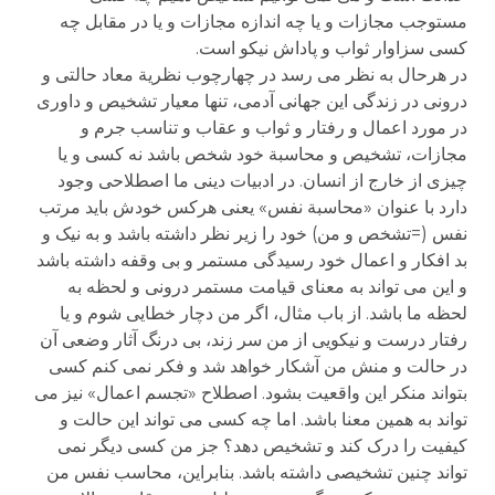
مستوجب مجازات و یا چه اندازه مجازات و یا در مقابل چه
کسی سزاوار ثواب و پاداش نیکو است.
در هرحال به نظر می رسد در چهارچوب نظریة معاد حالتی و
درونی در زندگی این جهانی آدمی، تنها معیار تشخیص و داوری
در مورد اعمال و رفتار و ثواب و عقاب و تناسب جرم و
مجازات، تشخیص و محاسبة خود شخص باشد نه کسی و یا
چیزی از خارج از انسان. در ادبیات دینی ما اصطلاحی وجود
دارد با عنوان «محاسبة نفس» یعنی هرکس خودش باید مرتب
نفس (=تشخص و من) خود را زیر نظر داشته باشد و به نیک و
بد افکار و اعمال خود رسیدگی مستمر و بی وقفه داشته باشد
و این می تواند به معنای قیامت مستمر درونی و لحظه به
لحظه ما باشد. از باب مثال، اگر من دچار خطایی شوم و یا
رفتار درست و نیکویی از من سر زند، بی درنگ آثار وضعی آن
در حالت و منش من آشکار خواهد شد و فکر نمی کنم کسی
بتواند منکر این واقعیت بشود. اصطلاح «تجسم اعمال» نیز می
تواند به همین معنا باشد. اما چه کسی می تواند این حالت و
کیفیت را درک کند و تشخیص دهد؟ جز من کسی دیگر نمی
تواند چنین تشخیصی داشته باشد. بنابراین، محاسب نفس من