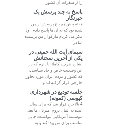
را از سفرات آن کشور
پاسخ به چند پرسش یک
خبرنگار
هفته پیش هم پنج پرسش از من
شده بود که به آن ها پاسخ دادم. اول
فکر می کردم مارکو از من پرسیده
اما در
سیمای آیت الله خمینی در
یکی از آخرین سخنانش
اشاره: هرچند کاملا ابا دارم که در
این وضعیت خاص و حاد سیاسی،
که کشور و مردم ایران مورد تجاوز
خارجی قرار گرفته اند و
جلسه تودیع در شهرداری
کیوسی (کمونه)
4 بالاخره قرار شد که برای سال
آینده به آلمان بروم. میزبان ما یعنی
مؤسسه آمریکایی نتوانست جایی
مناسب برای من پیدا کند و به