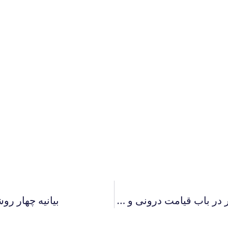
پاسخ هایی برای اندیشیدن 72-شرحی بیشتر در باب قیامت درونی و کیفی
بیانیه چهار ر