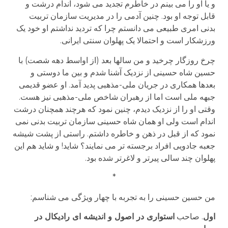
و یا او را می بینم در خاطرم تجدید می شود، اندام درشت و
قابل توجه او بود. چنین آدمی را در مدیریت سازمان تربیت
بدنی امری طبیعی می دانستم چرا که تردید نداشتم او خود یک
ورزشکار است و احتمالا یک پهلوان سنتی ایرانی.
چرخ روزگار چرخید و من سالها بعد (از اواسط دهه شصت) با
حسین شاه حسینی از نزدیک آشنا شدم و بین ما دوستی و
بعدها همکاری در جریان ملی-مذهبی پدید آمد. او عضو قدیمی
جبهه ملی است اما از رهبران شاخص ملی-مذهبی نیز هست.
وقتی او را از نزدیک دیدم، چنین نمود که هرچند همچنان درشت
اندام است ولی او همان شاه حسینی سازمان تربیت بدنی نمی
نمود که از قبل در ذهن و خاطره داشتم. راستی از پشت شیشه
جعبه جادویی افراد برجسته تر می نمایند؟ شاید! و شاید هم این
پهلوان چند سالی پیرتر و لاغرتر شده بود.
*
من حسین حسینی را به تجربه با چهار ویژگی می شناسم:
اول
. صاحب
استواری در اصول و اندیشه ای رادیکال در