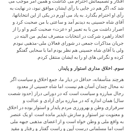
افکار و تصمیماتش احترام می گذاشت و همین امر موجب می
شد که، اگر هم در جایی با رأی ایشان موافق نبود، در نهایت به
رأی او احترام بگذارد. به یاد می آورم در یکی از این انتخاباتها،
آقای شاه حسینی به دیدنم آمد و ساعتی با من صحبت کرد و
اصرار داشت من با به تعبیر او «عزت» صحبت کنم و او را از
اتخاذ راهبرد شرکت در انتخابات منصرف نمایم. من البته در
جریان مذاکرات جمعی در شورای فعالان ملی-مذهبی نبودم
ولی با آقای شاه حسینی هم نظر بودم اما با سحابی گفتگو
کرده و نگرانی های او را به ایشان منتقل کردم.
سوم. اخلاق مداری استوار و پایدار.
هرچند متأسفانه، حداقل در دیار ما، جمع اخلاق و سیاست اگر
نه محال چندان آسان هم نیست. اما شاه حسینی از معدود
رجال مبارزه و سیاست است که در دورانی دراز (حدود شصت
سال) همان اندازه که در مبارزه برای آزادی و عدالت و
سرفرازی وطن و بهرورزی مردم پایدار و استوار بوده در اخلاق
و معنویت نیز استوار و سازش ناپذیر مانده است. او یک عنصر
به واقع ملی و وطن خواه است و از اعضای مذهبی جبهه ملی
است اما مسلمانی درست آیین و راست گفتار و رفتار و مقید