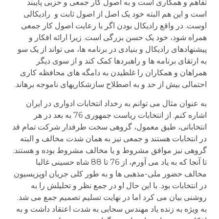
تفاهم و همکاری است و به اصول کار جمعی و حزبی پایبند
است و این هم البته خود یک اصل از اصول ثابت و رادیکالی
اوست. در واقع رادیکال بودن اگر با رعایت اصول کار جمعی
همراه شود، خود یک حسن بزرگی است. زیرا ارائه افکار و
پیشنهادهای رادیکال و بنیادی در برنامه ها، می تواند از یک سو
به ارتقای برنامه ها و راهبردها کمک کند و از سوی دیگر
همراهان و همکاران را غلطیدن به دامگه های محافظه کاری
احتمالی بیش از حد و به اصطلاح سازشکاریهای ناموجه برهاند.
به عنوان مثال می توانم به رخداد انتخابات ادواری در ایران
اشاره کنم. از انتخابات ریاست جمهوری 76 به بعد در هر
انتخاباتی، طبق معمول، گروهی سخت طرفدار شرکت تمام قد
در انتخابات هستند و جمعی نیز به همان شدت مخالف و البته
گروهی نیز موافق مشروط و یا مخالف مشروط بوده و هستند.
تا آنجا که به یاد می آورم، از 76 تا 88 شاه حسینی غالبا
مخالف حضور ملی-مذهبی ها و به طور کلی جریان اوپزیسیون
در انتخابات بود. با این حال او در جمع نظر و تحلیلش را به
روشنی بیان می کرد اما در نهایت تسلیم تصمیم جمع می شد.
به ویژه به زنده یاد مهندس سحابی به شدت اعتقاد داشت و به