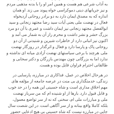
به آداب شرعی هم هست و همین امر او را با بدنه مذهبی مردم
و نیز جریانهای دینی دموکراسی خواه پیوند می زند. او همان
اندازه که به مصدق ایمان دارد به دو برادر روحانی آزدیخواه
فعال در نهضت ملی یعنی آیات سید رضا مجتهد زنجانی و سید
ابوالفضل مجتهد زنجانی نیز ایمان داشت و عمری با آن دو مرد
بزرگ حشر و نشر داشت و محرم راز آن به شمار می آمد و
اکنون نیز انبانی دارد از خاطرات شیرین و شنیدنی از آن دو
روحانی پاک و پارسا دارد و فعال و اثرگذار در روزگار نهضت
ملی. هرچند با برخی سیاستهای نهضت آزادی میانه ای نداشته و
ندارد اما به بزرگانی چون مهندس بازرگان و دکتر سحابی و
طالقانی احترام فراوان قایل بوده و هست.
در هرحال اخلاص در عمل، فداکاری در مبارزه، پارسایی در
زندگی، خدمتگذاری بی منت در عرصه جامعه از مؤلفه های
مهم اخلاق مداری است و شاه حسینی این همه را در حد خوب
و قابل قبول دارد. بارها از او شنیده ام که من سرباز نهضت
ملی و مبارزات ملی ام، سخنی که نه از سر تواضع معمول،
بلکه کاملا واقع بینانه و از سر آگاهی است. در این شصت سال
جایی در مبارزه نیست که شاه حسینی بی هیچ ادعایی حضور