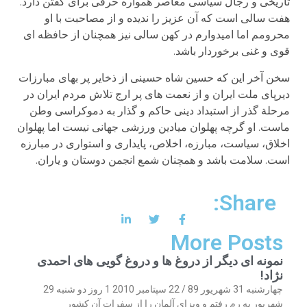
تاریخی و رجال سیاسی معاصر همواره حرفی برای گفتن دارد.
هفت سالی است که آن عزیز را ندیده و از مصاحبت با او
محرومم اما امیدوارم در کهن سالی نیز همچنان از حافظه ای
قوی و غنی برخوردار باشد.
سخن آخر این که حسین شاه حسینی از ذخایر پر بهای مبارزات
دیرپای ملت ایران و از نعمت های پر ارج تلاش مردم ایران در
مرحلة گذر از استبداد دینی حاکم و گذار به دموکراسی وطن
ماست. او گرچه پهلوان میادین ورزشی جهانی نیست اما پهلوان
اخلاق، سیاست، مبارزه، اخلاص، پایداری و استواری در مبارزه
است. سلامت باشد و همچنان شمع انجمن دوستان و یاران.
Share:
More Posts
نمونه ای دیگر از دروغ ها و دروغ گویی های احمدی
نژاد!
چهارشنبه 31 شهریور 89 / 22 سپتامبر 2010 1 روز دو شنبه 29
شهریور به رم رفتم و ویزای آلمان را از سفرات آن کشور